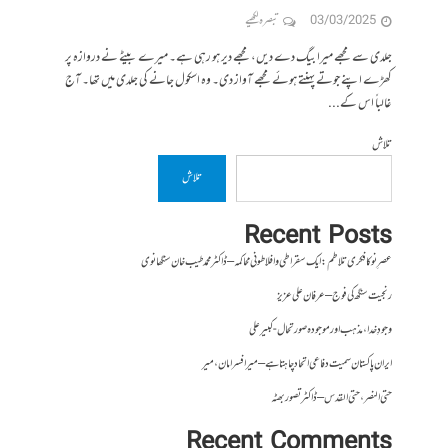
03/03/2025
تبصرہ لکھیے
جلدی سے مجھے میرا بیگ دے دیں، مجھے دیر ہو رہی ہے۔ میرے بیٹے نے دروازہ پر
کھڑے اپنے جوتے پہنتے ہوئے مجھے آواز دی۔ وہ اسکول جانے کی جلدی میں تھا۔ آج
غالباً اس کے...
تلاش
تلاش
Recent Posts
عصرِ نو کا فکری تلاطم: ایک سقراطی و افلاطونی محاکمہ – ڈاکٹر محمد طیب خان سنگھانوی
رنجیت سنگھ کی فوج – عرفان علی عزیز
وجودِ خدا، مذہب اور موجودہ صورتحال- کبیر علی
ایران پاکستان سمیت دفاعی اتحاد چاہتا ہے – میر افسر امان،میر
حتی النصر ، حتی القدس – ڈاکٹر تصور بھٹہ
Recent Comments