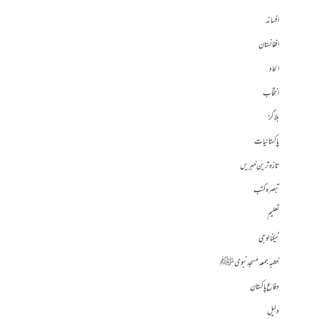
افسانہ
افغانستان
الحاد
انتخاب
بلاگز
پاکستانیات
تازہ ترین خبریں
تبصرہ کتب
تعلیم
ٹیکنالوجی
خطبہ جمعہ مسجد نبوی ﷺ
دفاع پاکستان
دلیل