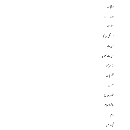
دینیات
روحانیات
سفرنامہ
سوشل میڈیا
سیرت
سیرت صحابہ
شاعری
شخصیات
صحت
طنز و مزاح
عالم اسلام
کالم
کچھ خاص