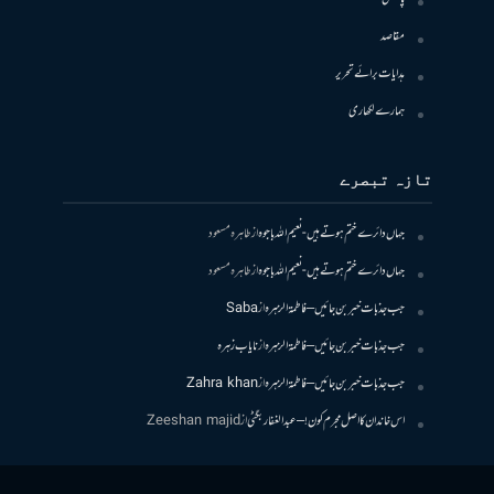
مقاصد
ہدایات برائے تحریر
ہمارے لکھاری
تازہ تبصرے
جہاں دائرے ختم ہوتے ہیں- نعیم اللہ باجوہ
از
طاہرہ مسعود
جہاں دائرے ختم ہوتے ہیں- نعیم اللہ باجوہ
از
طاہرہ مسعود
جب جذبات خبر بن جائیں – فاطمۃالزہرہ
از
Saba
جب جذبات خبر بن جائیں – فاطمۃالزہرہ
از
نایاب زہرہ
جب جذبات خبر بن جائیں – فاطمۃالزہرہ
از
Zahra khan
اس خاندان کا اصل مجرم کون! – عبدالغفار بگٹی
از
Zeeshan majid