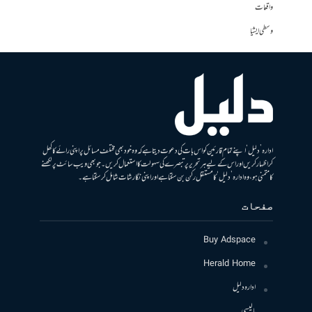
واقعات
وسطی ایشیا
ادارہ ’دلیل‘ اپنے تمام قارئین کو اس بات کی دعوت دیتا ہے کہ وہ خود بھی مختلف مسائل پر اپنی رائے کا کھل
کر اظہار کریں اور اس کے لیے ہر تحریر پر تبصرے کی سہولت کا استعمال کریں۔ جو بھی ویب سائٹ پر لکھنے
کا متمنی ہو، وہ ادارہ ’دلیل‘ کا مستقل رکن بن سکتا ہے اور اپنی نگارشات شامل کرسکتا ہے۔
صفحات
Buy Adspace
Herald Home
ادارہ دلیل
پالیسی