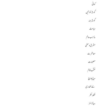
کہانی
گوشہ خواتین
گوشہ ہند
مباحث
مذاہب عالم
مشرق وسطی
معاشرت
معلومات
منتخب کالم
میڈیا واچ
نئے لکھاری
نقطہ نظر
ہیڈلائنز