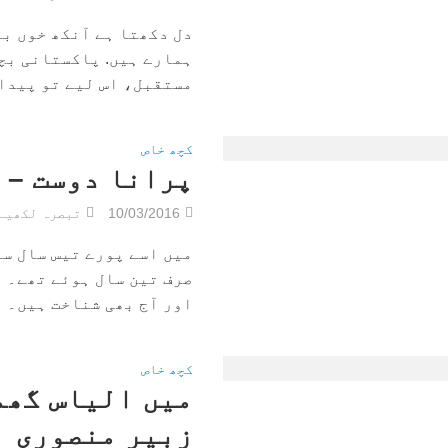
دل دکھتا ہے آنکھ خوں بہ
ہمارے ہیں. پاکستانی بچ
مستقبل، اس لیے تو پیدا 
کچھ خاص
پرانا دوست – 
10/03/2016
تبصرہ لکھیے
میں اسے پورے تیس سال سے
صرف تین سال ہوئے تھے۔ ت
اور آج بھی شناخت ہیں۔ اع
کچھ خاص
میں الیاس گھم
زبیر منصوری