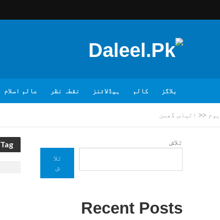
بلاگز
کالم
ہیڈلائنز
نقطہ نظر
عالم اسلام
ہوم
<<
الیاس گھمن
تلاش
Tag - الیاس گھمن
تلا
ش
Recent Posts