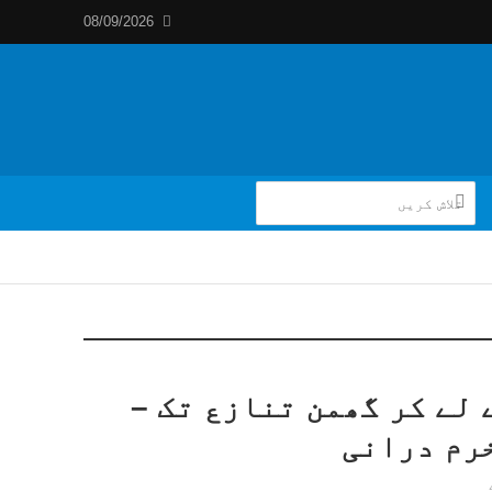
08/09/2026
 لے کر گھمن تنازع تک –
رم درانی