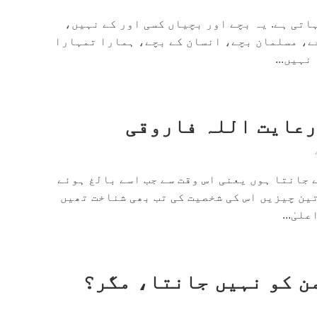
اتی ہے. یہ بچے اور بچیاں کسی اور کے نہیں،
ے، مسلمان بچے، انسان کے بچے، ہمارا تمہارا
نہیں...
رعایت اللہ فاروقی
 جانتا ہوں یعنی اس وقت سے جب اسے بالغ ہوئے
ین چیزیں اس کی شخصیت کی تب بھی شناخت تھیں
لیٰ...
ن کو نہیں جانتا، مگر؟