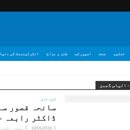
تعلیم
صحت
اسپورٹس
طنز و مزاح
انٹرٹینمنٹ کی دنیا
کچھ خاص
سانحہ قصور سے
ڈاکٹر رابعہ خ
10/05/2016
تبصرہ لکھیے