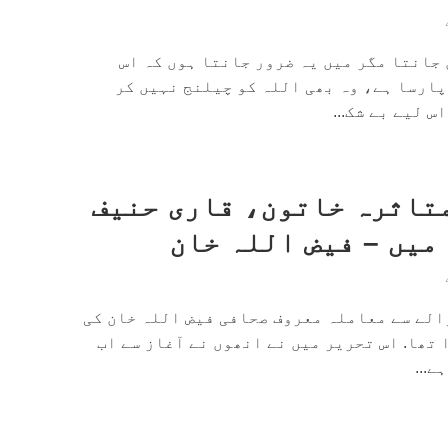
جانتا مگر میں یہ ضرور جانتا ہوں کہ اس
پارسا ہے، وہ بھی اللہ کو چیلنج نہیں کر
س لیے بے شک...
تاثرہ خاتون، قاری حنیف
میں – فیض اللہ خان
الے سے معاملہ معروف صحافی فیض اللہ خان کی
 تھا. اس تحریر میں نے انھوں نے آغاز سے اب
ے...