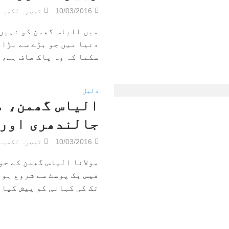
10/03/2016
تبصرہ لکھیے
میں الیاس گھمن کو نہیں 
دنیا میں جو بڑے سے بڑا 
سکتا کہ وہ پاک صاف ہے، ا
دلیل
الیاس گھمن، م
جالندھری اور 
10/03/2016
تبصرہ لکھیے
مولانا الیاس گھمن کے حو
فیس بک پوسٹ سے شروع ہوا
تک کی کہانی کو پیش کیا ہ