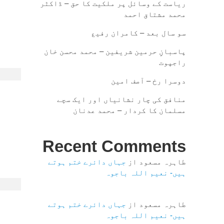
ریاست کے وسائل پر ملکیت کا حق – ڈاکٹر
محمد مشتاق احمد
سو سال بعد – کامران رفیع
پاسبانِ حرمین شریفین – محمد محسن خان
راجپوت
دوسرا رخ – آصف امین
منافق کی چار نشانیاں اور ایک سچے
مسلمان کا کردار – محمد عدنان
Recent Comments
طاہرہ مسعود
از
جہاں دائرے ختم ہوتے
ہیں- نعیم اللہ باجوہ
طاہرہ مسعود
از
جہاں دائرے ختم ہوتے
ہیں- نعیم اللہ باجوہ