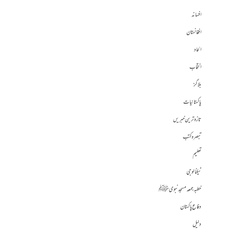
افسانہ
افغانستان
الحاد
انتخاب
بلاگز
پاکستانیات
تازہ ترین خبریں
تبصرہ کتب
تعلیم
ٹیکنالوجی
خطبہ جمعہ مسجد نبوی ﷺ
دفاع پاکستان
دلیل