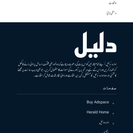
واقعات
وسطی ایشیا
ادارہ ’دلیل‘ اپنے تمام قارئین کو اس بات کی دعوت دیتا ہے کہ وہ خود بھی مختلف مسائل پر اپنی رائے کا کھل
کر اظہار کریں اور اس کے لیے ہر تحریر پر تبصرے کی سہولت کا استعمال کریں۔ جو بھی ویب سائٹ پر لکھنے
کا متمنی ہو، وہ ادارہ ’دلیل‘ کا مستقل رکن بن سکتا ہے اور اپنی نگارشات شامل کرسکتا ہے۔
صفحات
Buy Adspace
Herald Home
ادارہ دلیل
پالیسی