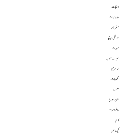
دینیات
روحانیات
سفرنامہ
سوشل میڈیا
سیرت
سیرت صحابہ
شاعری
شخصیات
صحت
طنز و مزاح
عالم اسلام
کالم
کچھ خاص