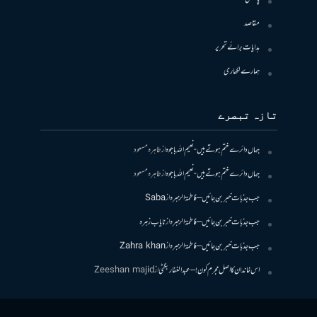
مقاصد
ہدایات برائے تحریر
ہمارے لکھاری
تازہ تبصرے
جہاں دائرے ختم ہوتے ہیں- نعیم اللہ باجوہ
از
طاہرہ مسعود
جہاں دائرے ختم ہوتے ہیں- نعیم اللہ باجوہ
از
طاہرہ مسعود
جب جذبات خبر بن جائیں – فاطمۃالزہرہ
از
Saba
جب جذبات خبر بن جائیں – فاطمۃالزہرہ
از
نایاب زہرہ
جب جذبات خبر بن جائیں – فاطمۃالزہرہ
از
Zahra khan
اس خاندان کا اصل مجرم کون! – عبدالغفار بگٹی
از
Zeeshan majid