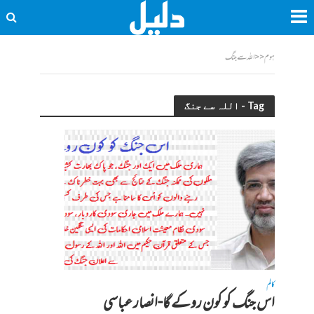
ہوم
<<
اللہ سے جنگ
Tag - اللہ سے جنگ
کالم
اس جنگ کو کون روکے گا-انصار عباسی