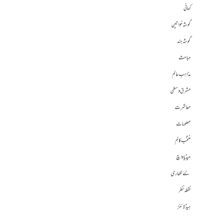
کہانی
گوشہ خواتین
گوشہ ہند
مباحث
مذاہب عالم
مشرق وسطی
معاشرت
معلومات
منتخب کالم
میڈیا واچ
نئے لکھاری
نقطہ نظر
ہیڈلائنز