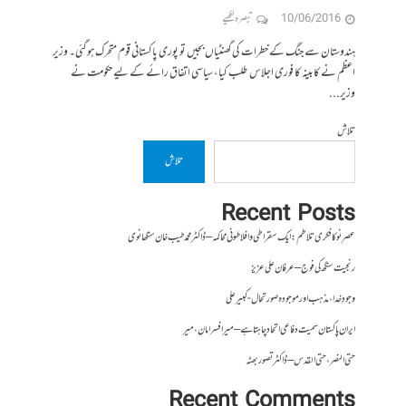
10/06/2016
تبصرہ لکھیے
ہندوستان سے جنگ کے خطرات کی گھنٹیاں بجیں تو پوری پاکستانی قوم متحرک ہو گئی۔ وزیر
اعظم نے کابینہ کا فوری اجلاس طلب کیا، سیاسی اتفاق رائے کے لیے حکومت نے
وزیر...
تلاش
تلاش
Recent Posts
عصرِ نو کا فکری تلاطم: ایک سقراطی و افلاطونی محاکمہ – ڈاکٹر محمد طیب خان سنگھانوی
رنجیت سنگھ کی فوج – عرفان علی عزیز
وجودِ خدا، مذہب اور موجودہ صورتحال- کبیر علی
ایران پاکستان سمیت دفاعی اتحاد چاہتا ہے – میر افسر امان،میر
حتی النصر ، حتی القدس – ڈاکٹر تصور بھٹہ
Recent Comments