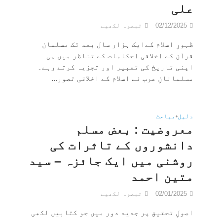
علی
02/12/2025
تبصرہ لکھیے
ظہورِ اسلام کےایک ہزار سال بعد تک مسلمان
قرآن کے اخلاقی احکامات کے تناظر میں ہی
اپنی تاریخ کی تعبیر اور تجزیہ کرتے رہے۔
مسلمانانِ عرب نے اسلام کے اخلاقی تصور...
دلیل
•
مباحث
معروضیت : بعض مسلم
دانشوروں کے تاثرات کی
روشنی میں ایک جائزہ – سید
متین احمد
02/01/2025
تبصرہ لکھیے
اصولِ تحقیق پر جدید دور میں جو کتابیں لکھی