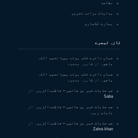
مقاصد
ہدایات برائے تحریر
ہمارے لکھاری
تازہ تبصرے
جہاں دائرے ختم ہوتے ہیں- نعیم اللہ
باجوہ
از
طاہرہ مسعود
جہاں دائرے ختم ہوتے ہیں- نعیم اللہ
باجوہ
از
طاہرہ مسعود
جب جذبات خبر بن جائیں – فاطمۃالزہرہ
از
Saba
جب جذبات خبر بن جائیں – فاطمۃالزہرہ
از
نایاب زہرہ
جب جذبات خبر بن جائیں – فاطمۃالزہرہ
از
Zahra khan