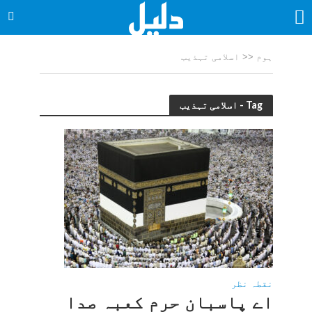
ہوم
<<
اسلامی تہذیب
Tag - اسلامی تہذیب
نقطہ نظر
اے پاسبان حرم کعبہ صدا