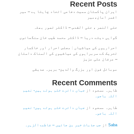
Recent Posts
ایران پاکستان سمیت دفاعی اتحاد چاہتا ہے – میر
افسر امان،میر
حتی النصر ، حتی القدس – ڈاکٹر تصور بھٹہ
گواہی دیتے دریا – ڈاکٹر محمد طیب خان سنگھانوی
احراریوں کی عیاشیاں : مجلس احرار اور خاکسار
تحریک کے سربراہوں کی عیاشیوں کی المناک داستان
– عرفان علی عزیز
موبائل فون اور بزرگ والدین- بریرہ صدیقی
Recent Comments
طاہرہ مسعود
از
جہاں دائرے ختم ہوتے ہیں- نعیم
اللہ باجوہ
طاہرہ مسعود
از
جہاں دائرے ختم ہوتے ہیں- نعیم
اللہ باجوہ
Saba
از
جب جذبات خبر بن جائیں – فاطمۃالزہرہ