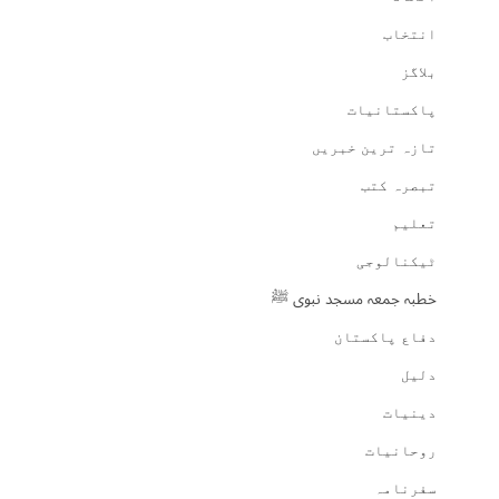
انتخاب
بلاگز
پاکستانیات
تازہ ترین خبریں
تبصرہ کتب
تعلیم
ٹیکنالوجی
خطبہ جمعہ مسجد نبوی ﷺ
دفاع پاکستان
دلیل
دینیات
روحانیات
سفرنامہ