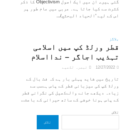
گئی ہیں، ان میں ایک اصول Objectivism کا ذکر
کثرت سے کیا جاتا ہے۔ عربی میں عام طور پر
اس کے لیے ’الحياد البحثي/...
بلاگز
قطر ورلڈ کپ میں اسلامی
تہذیب اجاگر‎‎ – ندااسلام
12/27/2022
تبصرہ لکھیے
تاریخ میں شاید پہلی بار ہے کہ فٹ بال کے
ورلڈ کپ کی میزبانی قطر کے پاس ہےسب سے
زیادہ دیکھے جانے والےکھیل کی نگرانی قطر
کے پاس ہونا خوشی کے ساتھ حیرانی کے باعث...
تلاش
تلاش