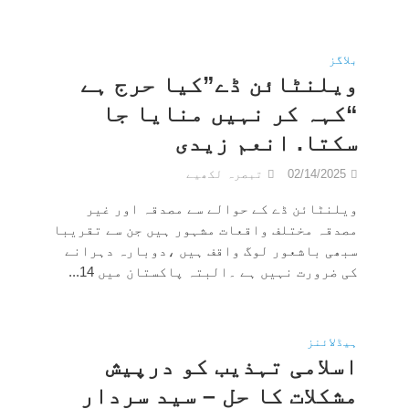
بلاگز
ویلنٹائن ڈے”کیا حرج ہے
“کہہ کر نہیں منایا جا
سکتا. انعم زیدی
02/14/2025
تبصرہ لکھیے
ویلنٹائن ڈے کے حوالے سے مصدقہ اور غیر
مصدقہ مختلف واقعات مشہور ہیں جن سے تقریبا
سبھی باشعور لوگ واقف ہیں ،دوبارہ دہرانے
کی ضرورت نہیں ہے ۔البتہ پاکستان میں 14...
ہیڈلائنز
اسلامی تہذیب کو درپیش
مشکلات کا حل – سید سردار