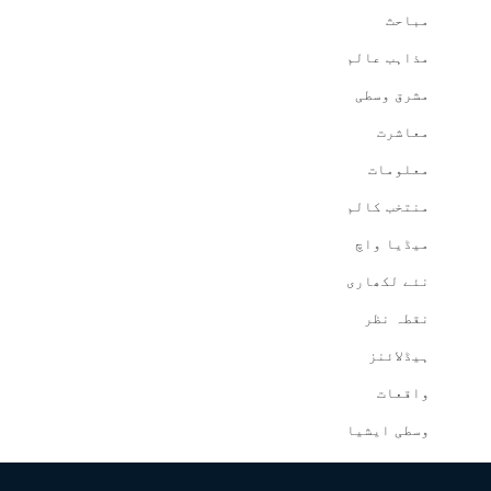
مباحث
مذاہب عالم
مشرق وسطی
معاشرت
معلومات
منتخب کالم
میڈیا واچ
نئے لکھاری
نقطہ نظر
ہیڈلائنز
واقعات
وسطی ایشیا