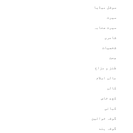
سوشل میڈیا
سیرت
سیرت صحابہ
شاعری
شخصیات
صحت
طنز و مزاح
عالم اسلام
کالم
کچھ خاص
کہانی
گوشہ خواتین
گوشہ ہند