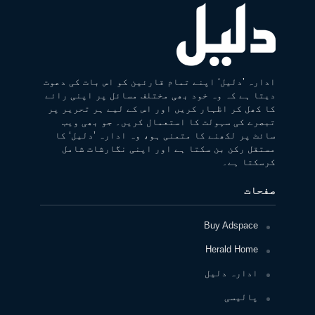
ادارہ ’دلیل‘ اپنے تمام قارئین کو اس بات کی دعوت
دیتا ہے کہ وہ خود بھی مختلف مسائل پر اپنی رائے
کا کھل کر اظہار کریں اور اس کے لیے ہر تحریر پر
تبصرے کی سہولت کا استعمال کریں۔ جو بھی ویب
سائٹ پر لکھنے کا متمنی ہو، وہ ادارہ ’دلیل‘ کا
مستقل رکن بن سکتا ہے اور اپنی نگارشات شامل
کرسکتا ہے۔
صفحات
Buy Adspace
Herald Home
ادارہ دلیل
پالیسی