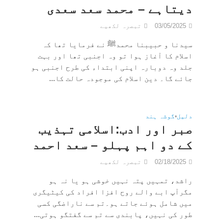
دیتاہے – محمد سعد سعدی
03/05/2025
تبصرہ لکھیے
سیدنا و حبیبنا محمدﷺ نے فرمایا تھا کہ
اسلام کا آغاز ہوا تو وہ اجنبی تھا اور بہت
جلد وہ دوبارہ اپنی ابتداء کی طرح اجنبی ہو
جائے گا۔ دین اسلام کی موجودہ حالت کا...
دلیل
•
گوشہ ہند
صبر اور ادب:اسلامی تہذیب
کے دو اہم پہلو – سعد احمد
02/18/2025
تبصرہ لکھیے
راشد، تمہیں پتہ نہیں خوشی ہو یا نہ ہو
مگرآپ ابے والے روح افزا افراد کی کیٹیگری
میں شامل ہوئے جاتے ہو۔تم سے ناراضگی کسی
طور کی نہیں، پابندی سے تم سے گفتگو ہوتی...