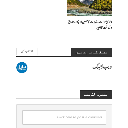
وادیٔ سوات – قدرت کا حسین شاہکار، تاریخ
و ثقافت کا امین
تمام تحاریر دیکھیں
مصنف کے بارے میں
ویب ڈیسک
تبصرہ لکھیے
Click here to post a comment