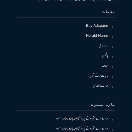
صفحات
Buy Adspace
Herald Home
ادارہ دلیل
پالیسی
مقاصد
ہدایات برائے تحریر
ہمارے لکھاری
تازہ تبصرے
جہاں دائرے ختم ہوتے ہیں- نعیم اللہ باجوہ
از
طاہرہ مسعود
جہاں دائرے ختم ہوتے ہیں- نعیم اللہ باجوہ
از
طاہرہ مسعود