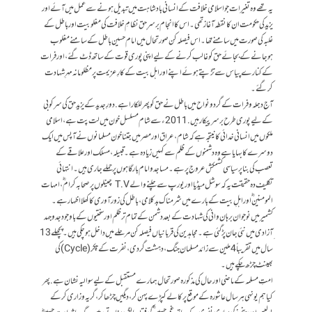
یہ تھے وہ تغیرات جو اسلامی خلافت کے انسانی بادشاہت میں تبدیل ہونے سے عمل میں آئے اور
یزید کی حکومت ان کا نقطہ آغاز تھی۔ اس کا انجام برسرِحق نظامِ خلافت کی مغلوبیت اور باطل کے
غلبہ کی صورت میں سامنے تھا۔ اس فیصلہ کن صورتحال میں امام حسین باطل کے سامنے مغلوب
ہوجانے کے بجائے حق کو غالب کرنے کے لیے اپنی پوری قوت کے ساتھ ڈٹ گئے، اور فرات
کے کنارے پیاس سے تڑ پتے ہوئے اپنے اور اہل بیت کے کارِ عزیمت پر مظلومانہ مہرِ شہادت
کر گئے۔
آج دجلہ و فرات کے گرد و نواح میں باطل نے حق کو پھر للکارا ہے. دورِ جدید کے یزید حق کی سرکوبی
کے لیے پوری طرح برسرپیکار ہیں. 2011ء سے شام مسلسل خون میں لت پت ہے، اسلامی
ملکوں میں انسانی خدائی کا نیتجہ ہے کہ شام، عراق اور مصر میں جتنا خون مسلمانوں نے آپس میں ایک
دوسرے کا بہایا ہے وہ دشمنوں کے ظلم سے کہیں زیادہ ہے۔ قبیلہ، مسلک اور علاقے کے
تعصب کی بنا پر سیاسی کشمکش عروج پر ہے۔ مساجد و امام بارگاہوں پر حملے جاری ہیں۔ انتہائی
تکلیف دہ حقیقت یہ کہ سوشل میڈیا اور یورپ سے چلنے والے T.V چینلوں پر صحابہ کرام ؓ ، امہات
المومنین ؓ اور اہلِ بیت کے بارے میں شرمناک بد کلامی، باطل کی زورآوری کا کھلا اظہار ہے۔
کشمیر میں نوجوان برہان وانی کی شہادت کے بعد دشمن کے تمام تر ظلم اور سختیوں کے باوجود جدوجہد
ِآزادی میں نئی جان پڑ گئی ہے۔ مجاہدین کی قربانیاں فیصلہ کن مرحلے میں داخل ہو چکی ہیں۔ پچھلے 13
سال میں تقریباً 4 ملین سے زائد مسلمان جنگ، دہشت گردی، نفرت کے چکر (Cycle) کی
بھینٹ چڑھ چکے ہیں۔
امتِ مسلمہ کے ماضی اور حال کی مذکورہ صورتحال ہمارے مستقبل کے لیے سوالیہ نشان ہے. پھر
کیا ہم یونہی ہر سال عاشورہ کے موقع پر کالے کپڑے پہن کر، دیگیں چڑھا کر، گریہ و زاری کر کے