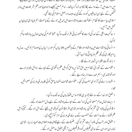
ملت ِ اسلامیہ میں خلافت کے بزور اختتام اور بادشاہت سے ہونے والی تبدیلیوں اور ان کے نتیجے
میں امت میں آنے والے بگاڑ کا اندازہ کرلیا تھا۔ امام حسین ؓ جیسے دانا و بینا اور علمِ شریعت میں ماہر
شخص کے لیے ان تبدیلیوں کو روکنے کی جدوجہد دراصل اسلام کی بقا تھی۔
اسلامی ریاست کا نظام ، خلافت سے بادشاہت میں تبدیل ہونے کے باعث اہم بنیادی تبدیلیاں
عمل میں آئیں۔
٭ حاکمیت اعلیٰ کے خدا کی ذات کا تصور زبانی اقرار تک رہ گیا، عملاً عوام کی جان ومال پر بادشاہ حاکم
ہوگیا۔
٭ انسانی بادشاہت میں بادشاہ اور حکام کے ہاتھوں بھلائیاں کم اور برائیاں زیادہ عام ہوئیں۔ عدل و
پرہیزگاری کی جگہ ظلم و زیادتی غالب آئی۔
٭ بزورقوت اقتدار پر قبضہ ہونے لگا۔
٭ حکومت کے شورائی نظام میں حق شناس و حق گو اہلِ علم وتقویٰ کے بجائے، نااہل شاہزادے
اور خوشامدی، اہم عہدے دار بنادیے گئے۔
٭ اظہار رائے کی آزادی سلب کی گئی۔ حکومت مخالف اظہار یا حق گوئی کا بدلہ قید و بند کی صعوبتیں
تھا۔
٭ خلق اور خدا کے سامنے جوابدہی کا احساس فقط زبان کی حدتک رہ گیا۔
٭ بیت المال عام مسلمانوں کی امانت کے بجائے بادشاہ کے لیے مالِ مفت ہوگئے ۔
٭ قانون کی بالادستی ختم ہوگئی. بادشاہ اور شاہی افراد قانون کو ہاتھ میں لینے کے اہل ہوگئے۔ نتیجتًا اہلِ
علم فقہاء نے عدالت کے منصب کے بدلے قیدو بند کی سزا کو ترجیح دی۔
٭ حقوق و مراتب کی یکسانیت ختم ہوگئی۔ فضیلت کے لیے قابلیت و صلاحیت معیار نہ رہا۔ شاہی
خاندان اور ان کے حامی قبیلوں کو دیگر قبیلوں پر ترجیحی حقوق حاصل ہوگئے۔