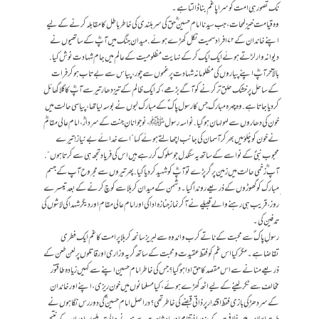
نک تصور ہی امت کو سراپا غم بنا ڈالتا ہے۔
وہ قیامت خیز لمحات، جب سید نا امام حسین ؓ حق کی سربلندی کی خاطر باطل کا مقابلہ کرنے کے لیے
اپنے خاندان کے ۷۲ افراد سمیت نکل کھڑے ہوئے. میدان جنگ میں آپؓ کے ساتھیوں نے
دیوانہ وار لڑتے ہوئے ایک ایک کر کے نہایت مظلومیت کے عالم میں جام شہادت نوش کیا.
بالآخر آپؓ اپنے پیاروں کی مظلومانہ شہادت پر غموں سے چور، پیاس سے بےتاب ہو کر فرات
کے ساحل پر خشک حلق تر کرنے کو آگے بڑھے، کہ ایک ظالم کے تیز دھار تیر سے آپؓ کا گلا گھائل
کر دیا جاتا ہے. وہ چہرہ مبارک جس کا رسول پاک ؐ کے مبارک لبوں نے بوسہ لیا تھا، پیاسی حالت میں
خون کی دھاروں سے لہولہان ہوگیا. نواسہ رسولﷺ، نوجوانانِ جنت کے سردارؓ، امام عالی مقامؓ
نے خون کو چُلوّ میں بھر کر آسمان کی جانب اچھالتے ہوئے کہا ”اے خدائے بے نیاز! تیرے
محبوب نبیؐ کے نواسے کے ساتھ یہ سنگدل جو سلوک کر رہے ہیں اس کی فریاد تجھ ہی سے کرتا ہوں“.
آپ ؓ زخمی حالت میں زمین پر گر پڑے تو آپؓ کو شہید کر دیا گیا. پھر تیروں سے مجروح آپ کے جسم
ِمبارک کو گھوڑوں کے ذریعے روندا گیا۔ دشمن کے میدان کربلا سے کوچ کر نے کے بعد تیسرے
روز، قریب ہی رہنے والے قبیلے نے آ کر نمازجنازہ ادا کی اور امام عالی مقام اور دیگر شہدا کی لاشوں کی
تدفین کی۔
رسولِ پاک ؐ سے محبت کے ناتے کرب و اندوہ سے لبریز سانحہ کر بلاپر امت کا غم ایک فطری
تقاضاہے۔ مگر کیا اس غم کو فقط عقیدت و محبت کے ساتھ گریہ وزاری اور قاتلوں پر لعن طعن کے
ذریعے منانے سے اس مقصد کا حق ادا ہوگیا؟ جس کی خاطر امام حسین اپنے سے کہیں زیادہ طاقتور
مخالف سے ٹکر لینے کے لیے اٹھ کھڑے ہوئے، کیا مسلمانوں میں خون ریزی، اپنے اور خاندان
کے سر دھڑ کی بازی فقط اقتدار پر ذاتی قبضے کی خاطر تھی؟ دراصل امام حسین ؓ کی دور رس نگا ہوں نے