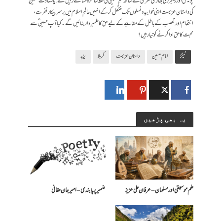
پولیس اور رینجرز کی بھاری نفری کے ساتھ غمِ حسین ؓ کی فقط سالگرہ مناتے رہیں گے. یاشہادت حسینؓ
کی داستان ِ عزیمت اپنی خوابیدہ نسلوں تک منتقل کر کے انہیں عالمِ اسلام میں برسرپیکار نفرت،
انتقام اور تعصب کے باطل کے مقابلے کے لیے حق کا علمبردار بنائیں گے۔ کیا آپ حسین ؓ سے
محبت کا حق ادا کرنے کو تیار ہیں؟
ٹیگز
امام حسین
داستان عزیمت
کربلا
یزید
یہ بھی پڑھیں
علم موسیقی اور مسلمان – عرفان علی عزیز
ضمیر پر پابندی – امیرجان حقانی