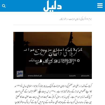
ہوم
<<
کربلا کی داستانِ عزیمت – رضوانہ قائد
کربلا کی داستانِ عزیمت – رضوانہ
قائد
10/06/2016
تبصرہ لکھیے
ویب ڈیسک
کربلا کے شہداء رضی اللہ عنہم کی داستانِ عزیمت کو ایک بار پھر تازہ کرتا ہوا، اسلامی سالِ نو ۱۴۳۸ھ
کا اپنے مخصوص انداز کے ساتھ آغاز ہوا ہے۔ ۱۳۶۷برس بیت چکے. مظلوم شہدا کے غم پر امت
آج تک لرزہ براندام ہے۔ کیوں نہ ہو، رسول کریم ؐ سے محبت اور اہل ِبیت سے عقیدت کا تعلق
ہی ہے کہ سالہاسال گزر جانے کے باوجود بھی، عاشورہ کے ایام میں کربلا کے کربناک مناظر کا بھیا