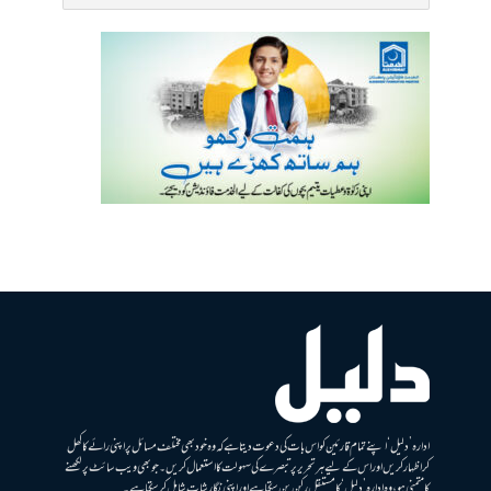
ادارہ ’دلیل‘ اپنے تمام قارئین کو اس بات کی دعوت دیتا ہے کہ وہ خود بھی مختلف مسائل پر اپنی رائے کا کھل
کر اظہار کریں اور اس کے لیے ہر تحریر پر تبصرے کی سہولت کا استعمال کریں۔ جو بھی ویب سائٹ پر لکھنے
کا متمنی ہو، وہ ادارہ ’دلیل‘ کا مستقل رکن بن سکتا ہے اور اپنی نگارشات شامل کرسکتا ہے۔