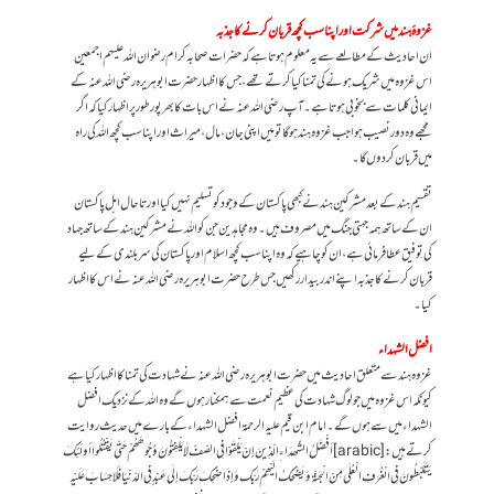
غزوۂ ہند میں شرکت اور اپنا سب کچھ قربان کرنے کا جذبہ
ان احادیث کےمطالعے سے یہ معلوم ہوتا ہے کہ حضرات صحابہ کرام رضوان اللہ علیہم اجمعین
اس غزوہ میں شریک ہونے کی تمنا کیا کرتے تھے، جس کا اظہار حضرت ابوہریرہ رضی اللہ عنہ کے
ایمانی کلمات سے بخوبی ہوتا ہے۔ آپ رضی اللہ عنہ نے اس بات کا بھرپور طور پر اظہار کیا کہ اگر
مجھے وہ دور نصیب ہوا جب غزوہ ہند ہوگا تو میں اپنی جان، مال، میراث اور اپنا سب کچھ اللہ کی راہ
میں قربان کر دوں گا۔
تقسیم ہند کے بعد مشرکین ہند نے کبھی پاکستان کے وجود کو تسلیم نہیں کیا اور تا حال اہل پاکستان
ان کے ساتھ ہمہ جہتی جنگ میں مصروف ہیں۔ وہ مجاہدین جن کو اللہ نے مشرکین ہند کے ساتھ جہاد
کی توفیق عطا فرمائی ہے، ان کو چاہیے کہ وہ اپنا سب کچھ اسلام اور پاکستان کی سر بلندی کے لیے
قربان کرنے کا جذبہ اپنے اندربیدار رکھیں جس طرح حضرت ابو ہریرہ رضی اللہ عنہ نے اس کا اظہار
کیا۔
افضل الشہداء
غزوہ ہند سے متعلق احادیث میں حضرت ابو ہریرہ رضی اللہ عنہ نے شہادت کی تمنا کا اظہار کیا ہے
کیونکہ اس غزوہ میں جو لوگ شہادت کی عظیم نعمت سے ہمکنار ہوں گے وہ اللہ کے نزدیک افضل
الشہداء میں سے ہوں گے۔ امام ابن قیم علیہ الرحمۃ افضل الشہداء کے بارے میں حدیث روایت
کرتے ہیں: [arabic] أفْضَلُ الشّھدَاءِ الّذِينَ إنْ يَلْقَوْا فِي الصّفّ لَا يَلْفِتُونَ وُجُوھَھُمْ حَتّى يَقْتُلُوا أولَئِكَ
يَتَلَبّطُونَ فِي الْغُرَفِ الْعُلَى مِنْ الْجَنّۃ وَيَضْحَكُ الَيْھِمْ رَبّك وَإذَا ضَحِكَ رَبّكَ إلَى عَبْدٍ فِي الدّنْيَا فَلَا حِسَابَ عَلَيْہِ