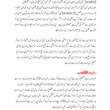
[arabic] عَنْ ثَوْبَانَ مَوْلَى رَسُولِ اللہ صَلَّى اللہ عَلَيْہ وَسَلَّمَ عَنْ النَّبِيِّ صَلَّى اللہ عَلَيْہ وَسَلَّمَ قَالَ
عِصَابَتَانِ مِنْ أمَّتِي أحْرَزَھُمْ اللہ مِنْ النَّارِ عِصَابَۃ تَغْزُو الْھِنْدَ وَعِصَابَۃ تَكُونُ مَعَ عِيسَى ابْنِ مَرْيَمَ عَلَيْہِ السَّلَام
(مسند امام احمد بن حنبل)[/arabic] نبی کریم ﷺکے آزاد کردہ غلام حضرت ثوبان رضی اللہ
عنہ سے مروی ہے کہ آپ صلی اللہ علیہ وسلم نے فرمایا: میری امت میں سے دو گروہ وہ ہیں جن کو
اللہ تعالیٰ نے جہنم کی آگ سے محفوظ فرمایا ہے۔ ایک وہ گروہ جو ہند پر حملہ آور ہوگا اور ایک وہ گروہ جو
حضرت عیسیٰ بن مریم علیہما السلام کے ساتھ ہوگا۔
امام بخاری نے التاریخ الکبیر، امام بیہقی نے اپنی دو کتابوں سنن کبریٰ اور دلائل النبوۃ، امام حاکم
نے المستدرک، امام طبرانی نے المعجم الاوسط، امام ہیثمی نے مجمع الزوائد، امام جلال الدین سیوطی
نے جمع الجوامع، امام مناوی نے فیض القدیر، امام ذہبی نے تاریخ الاسلام، امام خطیب بغدادی
نے تاریخ بغداد، اور امام ابن کثیر نے البدایۃ و النہایۃ، النھایۃ فی الفتن و الملاحم میں غزوہ ہند سے
متعلق ان احادیث کو روایت کیا ہے.
رسول اللہ ﷺ کا وعدہ
غزوہ ہند سے متعلق احادیث میں اس بات کا ذکر ہے کہ رسول اللہ ﷺ نے غزوہ ہند کا اس امت
سے وعدہ کیا ہے۔ ان کلمات سے اس غزوہ کی اہمیت کا اندازہ بخوبی لگایا جا سکتا ہے۔اسی وجہ
سے علمائے اسلام نے اپنی کتب میں غزوۂ ہند سے متعلق احادیث کو بیان کیا ہے اور اس امانت
و بشارت کو ہر دور میں آئندہ آنے والی نسلوں تک منتقل کیا ہے۔ اہل ایمان اس بات کو بخوبی
جانتے ہیں کہ اللہ اور اس کے رسول ﷺ اپنے وعدے کو وفا کرتے ہیں، اس لیے غزوۂ ہند کے
واقع ہونے میں کسی قسم کا کوئی شک نہیں ہونا چاہیے۔