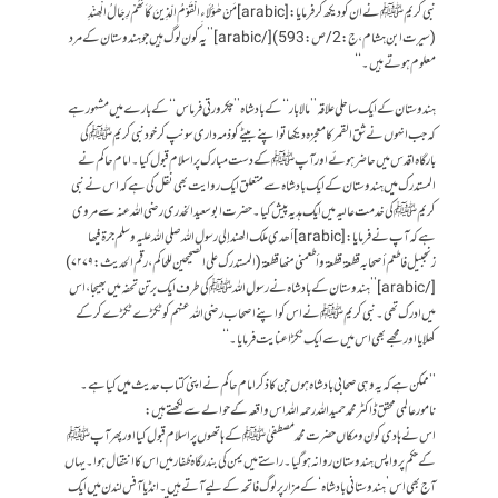
نبی کریم ﷺ نے ان کو دیکھ کر فرمایا: [arabic]مَنْ ھٰؤُلَاءِ الْقَوْمُ الّذِينَ كَاَنھُمْ رِجَالُ الْھِنْدِ
(سیرت ابن ہشام، ج:2/ ص:593)[/arabic] ’’یہ کون لوگ ہیں جو ہند وستان کے مرد
معلوم ہوتے ہیں۔‘‘
ہندوستان کے ایک ساحلی علاقہ ’’مالابار‘‘ کے بادشاہ ’’چکر ورتی فرماس‘‘ کے بارے میں مشہور ہے
کہ جب انہوں نے شق القمر کا معجزہ دیکھا تواپنے بیٹے کو ذمہ داری سونپ کر خود نبی کریم ﷺ کی
بارگاہ اقدس میں حاضر ہوئے اور آپ ﷺ کے دست مبارک پر اسلام قبول کیا۔ امام حاکم نے
المستدرک میں ہندوستان کے ایک بادشاہ سے متعلق ایک روایت بھی نقل کی ہے کہ اس نے نبی
کریم ﷺ کی خدمت عالیہ میں ایک ہدیہ پیش کیا۔ حضرت ابو سعید الخدری رضی اللہ عنہ سے مروی
ہے کہ آپ نے فرمایا: [arabic]أھدى ملك الھند إلى رسول اللہ صلى اللہ عليہ وسلم جرۃ فيھا
زنجبيل فاطعم أصحابہ قطعۃ قطعۃ وأطعمني منھا قطعۃ (المستدرك على الصحيحين للحاكم،رقم الحدیث :۷۲۷۹)
[/arabic] ’’ہندوستان کے بادشاہ نے رسول اللہ ﷺ کی طرف ایک برتن تحفہ میں بھیجا، اس
میں ادرک تھی۔ نبی کریم ﷺ نے اس کو اپنے اصحاب رضی اللہ عنہم کو ٹکڑے ٹکڑے کر کے
کھلایا اور مجھے بھی اس میں سے ایک ٹکڑا عنایت فرمایا۔‘‘
’’ممکن ہے کہ یہ وہی صحابی بادشاہ ہوں جن کا ذکر امام حاکم نے اپنی کتاب حدیث میں کیا ہے۔
نامور عالمی محقق ڈاکٹر محمدحمید اللہ رحمہ اللہ اس واقعہ کے حوالے سے لکھتے ہیں:
اس نے ہادی کون و مکاں حضرت محمد مصطفیٰ ﷺ کے ہاتھوں پر اسلام قبول کیا اور پھر آپ ﷺ
کے حکم پر واپس ہندوستان روانہ ہو گیا۔ راستے میں یمن کی بندرگاہ ظفار میں اس کا انتقال ہوا۔ یہاں
آج بھی اس ’ہندوستانی بادشاہ‘ کے مزار پر لوگ فاتحہ کے لیے آتے ہیں۔ انڈیا آفس لندن میں ایک