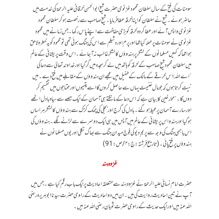
سومنات کی فتح کے سال سلطان محمود غزنوی حضرت شیخ ابوالحسن خرقانی علیہ الرحمۃ کی خدمت میں
حاضر ہوئے۔ شیخ نے سلطان کو اپنا خرقہ عطا فرمایا۔ شیخ صاحب سے رخصت ہو کر سلطان محمود
غزنوی واپس آئے اور عطا کردہ خرقہ کو بڑی حفاظت سے اپنے پاس رکھا۔ جس زمانے میں محمود
غزنوی نے سومنات پر حملہ کیا تھا اور پرم اور دشیلم سے اس کی جنگ ہوئی تھی تو محمود کو یہ خطرہ لاحق
ہوا تھا کہ کہیں مسلمانوں کے لشکر پر ہندوؤں کا لشکر غالب نہ آجائے۔ اس وقت پریشانی کے عالم
میں سلطان محمود شیخ صاحب کے خرقہ کو ہاتھ میں لے کر سجدہ میں گر گیا اور خداوند تعالیٰ سے دعا کی
”اے اللہ! اس خرقے کے مالک کے طفیل میں مجھے ان ہندوؤں کے مقابلے میں فتح دے۔ میں
نیت کرتا ہوں کہ جو مال غنیمت یہاں سے حاصل کروں گا اسے یتیموں اور محتاجوں میں تقسیم کر
دوں گا۔“ مؤرخین کا بیان ہے کہ اس دعا کے مانگتے ہی آسمان کے ایک حصے سے سیاہ بادل اٹھے
اور سارے آسمان پر محیط ہو گئے۔ بادل کی گرج اور بجلی کی چمک کڑک سے ہندوؤں کا لشکر ہراساں
ہو گیا اور ہندو اس پریشانی کے عالم میں آپس میں ہی ایک دوسرے سے لڑنے لگے۔ ہندوؤں کی
اس باہمی جنگ کی وجہ سے پریم دیو کی فوج میدان جنگ سے بھاگ نکلی اور یوں مسلمانوں نے
ہندوؤں پر فتح پائی۔ (تاریخ فرشتہ:ج:۴/ص:91)
غزوہ ہند
حضرت امام نسائی علیہ الرحمۃ نے غزوہ ہند سے متعلقہ احادیث پر ایک باب رقم کیا ہے۔ جس میں
آپ نے تین احادیث روایت کی ہیں۔ ان میں دو احادیث کے راوی حضرت سیدنا ابوہریرہ رضی
اللہ عنہ ہیں اور ایک حدیث کے راوی حضرت ثوبان رضی اللہ عنہ ہیں۔