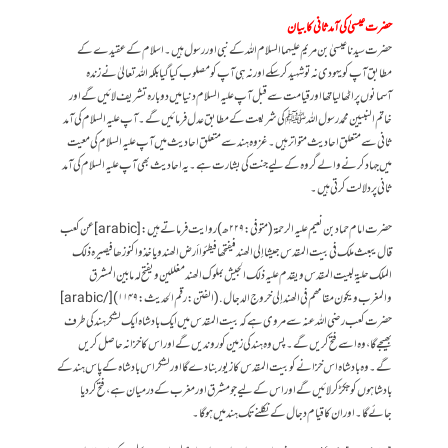
حضرت عیسیٰ کی آمد ثانی کا بیان
حضرت سیدنا عیسیٰ بن مریم علیہماالسلام اللہ کے نبی اور رسول ہیں۔ اسلام کے عقیدے کے
مطابق آپ کو یہودی نہ تو شہید کر سکے اور نہ ہی آپ کو مصلوب کیا گیا بلکہ اللہ تعالیٰ نے زندہ
آسمانوں پر اٹھا لیا تھا اور قیامت سے قبل آپ علیہ السلام دنیا میں دوبارہ تشریف لائیں گے اور
خاتم النبیین محمد رسول اللہ ﷺ کی شریعت کے مطابق عدل فرمائیں گے۔ آپ علیہ السلام کی آمد
ثانی سے متعلق احادیث متواتر ہیں۔ غزوہ ہند سے متعلق احادیث میں آپ علیہ السلام کی معیت
میں جہاد کرنے والے گروہ کے لیے جنت کی بشارت ہے۔ یہ احادیث بھی آپ علیہ السلام کی آمد
ثانی پر دلالت کرتی ہیں۔
حضرت امام حماد بن نعیم علیہ الرحمۃ (متوفی:۲۲۹ھ) روایت فرماتے ہیں: [arabic] عن كعب
قال يبعث ملك في بيت المقدس جيشا إلى الھند فيفتحھا فيطئوا أرض الھند وياخذوا كنوزھا فيصيرہ ذلك
الملك حليۃ لبيت المقدس ويقدم عليہ ذلك الجيش بملوك الھند مغللين ويفتح لہ ما بين المشرق
والمغرب ويكون مقامھم في الھند إلى خروج الدجال. (الفتن:رقم الحدیث:۱۱۴۹)[/arabic]
حضرت کعب رضی اللہ عنہ سے مروی ہے کہ بیت المقدس میں ایک بادشاہ ایک لشکر ہند کی طرف
بھیجے گا، وہ اسے فتح کریں گے۔ پس وہ ہند کی زمین کو روندیں گے اور اس کا خزانہ حاصل کریں
گے۔ وہ بادشاہ اس خزانے کو بیت المقدس کا زیور بنا دے گا اور لشکر اس بادشاہ کے پاس ہند کے
بادشاہوں کو جکڑ کر لائیں گے اور اس کے لیے جو مشرق اور مغرب کے درمیان ہے، فتح کر دیا
جائے گا۔ اور ان کا قیام دجال کے نکلنے تک ہند میں ہوگا۔