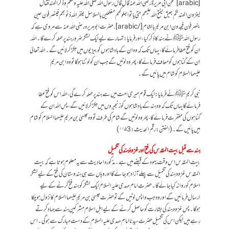
[arabic] عن أبي ھريرۃ رضى اللہ عنہ قال قال رسول اللہ صلى اللہ عليہ وسلم و ذكر الھند فقال
ليغزون الھند لكم جيش يفتح اللہ عليھم حتى ياتوا بملوكھم مغللين بالسلاسل يغفر اللہ ذنوبھم فينصرفون حين
ينصرفون فيجدون ابن مريم بالشام[/arabic]. حضرت ابو ہریرہ رضی اللہ عنہ سے مروی ہے کہ
رسول اللہ ﷺ نے ہند کا ذکر کیا، اور فرمایا: تمہارے لیے ایک لشکر ضرور ہند پر حملہ کرے گا۔ اللہ
ان کو فتح عطا فرمائےگا، یہاں تک کہ وہ ان کے بادشاہوں کو بیڑیوں میں جکڑ کر لائیں گے۔ اللہ تعالیٰ
ان کے گناہوں کو معاف فرمائے گا، پھر وہ لوٹیں گے جب ان کو لوٹنا ہوگا تو وہ ابن مریم
علیہماالسلام کو شام میں پائیں گے۔
نبی کریم ﷺنے فرمایا: ایک قوم میری امت میں سے ہند پر حملہ کرے گی، اللہ اس کو فتح عطا
فرمائےگا یہاں تک کہ وہ ہند کے بادشاہوں کو زنجیروں میں جکڑ کر لائیں گے، پس اللہ ان کے
گناہوں کی مغفرت فرمائےگا، پھر وہ لوٹیں گے شام کی طرف تو وہ عیسیٰ بن مریم علیہماالسلام کو شام
میں پائیں گے۔ (الفتن:رقم الحدیث:۱۱۵3)
ہند سے قبل بیت المقدس کی فتح اورغزوۂ ہند کی تکمیل
بیت المقدس اس وقت یہود کے قبضے میں ہے۔ مذکورہ احادیث سے یہ معلوم ہوتا ہے کہ بیت
المقدس غزوہ ہند کی تکمیل سے پہلے آزاد ہو جائے گا اور وہاں سے ہی ہندوستان کی فتح کے لیے لشکر
اسلام کو روانہ کیا جائے گا۔ حضرت امام مہدی علیہ السلام ایک لشکر کو ہند فتح کرنے کے لیے
ارسال فرمائیں گے اور وہ جب واپس لوٹیں گے تو حضرت عیسیٰ بن مریم علیہما السلام کا نزول ہو چکا
ہوگا۔ پس غزوہ ہند کی بشارت کو حاصل کرنے کے لیے اہل اسلام مشرکین ہند سے جہاد کرتے
رہے ہیں لیکن اس کی تکمیل حضرت سیدنا امام مہدی علیہ السلام کے دست مبارک سے ہوگی۔ اس