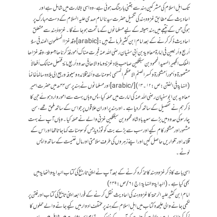
تک اہل اسلام کی مشرکین ہند سے جتنی بار جنگ ہوئی ہے، وہ اسی بشارت میں شامل ہے اور
احادیث کے مطابق غزوہ ہندکی تکمیل حضرت سیدنا امام مہدی علیہ السلام کے دست مبارک پر
ہوگی جس کے نتیجے میں ہند ہمیشہ کے لیے مسلمانوں کے ماتحت ہو جائے گا۔ غزوۂ ہند سے متعلق
احادیث ذکر کرنے کے بعد امام ابن کثیر فرماتے ہیں: [arabic]وقد غزا المسلمون الھند في سنۃ
أربع وأربعين في إمارۃ معاويۃ بن أبي سفيان رضي اللہ عنہ فجرت ھناك أمور فذكرناھا مبسوطۃ، وقد غزاھا
الملك الكبير السعيد المحمود بن سبکتکین صاحب بلاد غزنۃ وما والاھا في حدود أربع مائۃ ففعل ھنالك أفعالاً
مشھورة وأموراً مشكورۃ وكسر الصنم الاعظم المسمى بسومنات وأخذ قلائدہ وسيوفہ ورجع إلى بلادہ سالماً غانماً
(النہایۃ فی الفتن:ص:۱۲۔۱۳)[/arabic] اور مسلمانوں نے ہند پر سن ۴۴ھ میں حضرت امیر
معاویہ بن ابو سفیان رضی اللہ عنہ کی امارت میں حملہ کیا، پس وہاں بہت سے امور وارد ہوئے جن کا
ذکر ہم نے تفصیل کے ساتھ کر دیا ہے۔ اور ہند پر اور ان علاقوں پر جو اس کے ساتھ ملحق تھے، سن
چار سو کی حدود میں بڑے سعید بادشاہ محمود بن سبکتکین غزنی والے نے حملہ کیا۔ وہاں آپ نے بہت
مشہور اور مشکور کام کیے اور سب سے بڑے بت کو توڑ دیا جس کو سومنات کہا جاتا تھا اور اس کے
قلائد اور تلواریں حاصل کیں اور اپنے زہروں کی طرف سلامتی اور مال غنیمت کے ساتھ واپس
لوٹے۔
اسی بات کا ذکر غزوہ ہند کا تذکرہ کرنے کے بعد آپ نے اپنی تاریخ کی کتاب البدایۃ و النھایۃ میں
بھی کیا ہے۔ (البدایۃ و النہایۃ:ج:۶/ص:۲۴۹)
امام ابن کثیر علیہ الرحمۃ کا غزوہ ہند کی احادیث نقل کرنے کے فورا بعد اپنی تایخ کی کتاب اور فتن پر
لکھی جانے والی علیحدہ کتاب میں اہل اسلام کے ہند پر مختلف ادوار میں کیے جانے والے حملوں کا