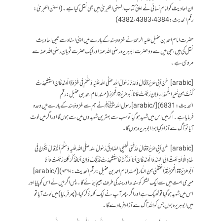
ان احادیث کو امام نسائی نے اپنی کتاب السنن الکبریٰ میں بھی نقل کیا ہے۔ ( السنن الکبریٰ:
رقم الحدیث: 4382،4383،4384)
حضرت امام احمد بن حنبل علیہ الرحمۃ نے غزوہ ہند کے بارے میں اپنی اسناد سے تین احادیث
نقل کی ہیں، جن میں سے دو حضرت ابوہریرہ رضی اللہ عنہ اور ایک حضرت ثوبان رضی اللہ عنہ سے
مروی ہے۔
[arabic] عَنْ أبِي ھُرَيْرَۃ قَالَ وَعَدَنَا رَسُولُ اللہ صَلَّى اللہ عَلَيْہ وَسَلَّمَ فِي غَزْوَۃِ الْھِنْدِ فَانْ اسْتُشْھِدْتُ
كُنْتُ مِنْ خَيْرِ الشُّھَدَاءِ وَإنْ رَجَعْتُ فَانَا أبُوھرَيْرَۃ الْمُحَرَّرُ (مسند امام احمد بن حنبل:رقم
الحدیث:6831)[/arabic] رسول اللہ ﷺ نے ہم سے غزوۂ ہند کے بارے میں وعدہ
فرمایا ہے۔ اگر میں اس میں شہید ہو گیا تو سب سے بہترین شہیدوں میں سے ہوں گا اور اگر میں لوٹ
آیا تو آگ سے آزاد کیا ہوا ابو ہریرہ ہوں گا۔
[arabic] عَنْ أبِي ھُرَيْرَۃ قَالَ حَدَّثَنِي خَلِيلِي الصَّادِقُ رَسُولُ اللہ صَلَّى اللہ عَلَيہ وَسَلَّمَ أنَّہُ قَالَ يَكُونُ فِي
ھٰذِہِ الْامَّۃِ بَعْثٌ إلَى السِّنْدِ وَالْھِنْدِ فَانْ أنَا أدْرَكْتُہ فَاسْتُشْھِدْتُ فَذَلِكَ وَإنْ أنَا فَذَكَرَ كَلِمَۃ رَجَعْتُ وَأنَا
أبُوھُرَيْرَةۃ الْمُحَرَّرُ قَدْ أعْتَقَنِي مِنْ النَّارِ (مسند امام احمد بن حنبل:رقم الحدیث:۸۴۶۷)[/arabic]
میری امت میں سے ایک لشکر کو سندھ اور ہند کی طرف بھیجا جائے گا۔ پس اگر میں نے اس کو پایا اور
اس میں شہید ہوگیا تو ٹھیک ہے اور اگر، پھر آپ نے ایک کلمہ ذکر کیا،(پھر فرمایا) میں لوٹ آیا تو
میں ابوہریرہ ہوں جس کو اللہ آگ سے آزاد فرمادے گا۔