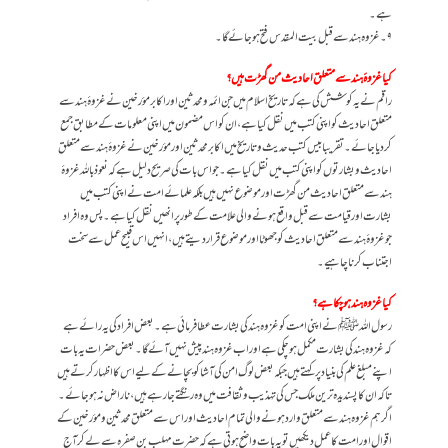
ہے۔
۹۔غزوہ ہند سے قبل بیت المقدس فتح ہو جائے گا۔
کیا غزوۂ ہند سے متعلق احادیث من گھڑت ہیں؟
راقم نے یہ کوشش کی ہے کہ تاریخ اسلام میں جن ائمہ و محدثین اور اکابر مؤرخین نے غزوۂ ہند سے
متعلق احادیث کو اپنی کتب میں نقل کیا ہے، ان کو اس مضمون میں اپنی معلومات کے مطابق جمع
کر دیا جائے۔ تقریبا بیس کتب حدیث و تاریخ میں اکابر محدثین اور مؤرخین نے غزوۂ ہند سے متعلق
احادیث و بشارتوں کو اپنی کتب میں نقل کیا ہے۔ جو اس بات کی صریح دلیل ہے کہ نعوذ باللہ غزوۂ
ہند سے متعلق احادیث من گھڑت اور موضوع نہیں ہیں بلکہ علمائے امت نے اپنی کتب میں
بشارت اور قیامت سے قبل واقع ہونے والی علامت کے طور پر انھیں نقل کیا ہے۔ پس وہ افراد
جو غزوۂ ہند سے متعلق احادیث کو جھوٹا اور موضوع قرار دیتے ہیں، انہیں اس قبیح عمل سے سخت
اجتناب کرنا چاہیے۔
کیا غزوہ ہند ہو چکا ہے؟
رسول اللہﷺ نے اپنی امت کو غزوہ ہندکی بشارت عطا فرمائی ہے۔ بعض افراد کی یہ رائے ہے
کہ غزوہ ہند کی بشارت مکمل ہو چکی ہے اور اب غزوہ ہند پیش نہیں آئےگا۔ بعض حضرات یہ بات
اپنے مبلغ علم کی بنیاد پر کہتے ہیں جبکہ بعض لوگ امن کی آشا کو بچانے کے لیے اس کا اظہار کرتے ہیں
تاکہ ان کا پسندیدہ ترین ملک جس کی تہذیب و ثقافت میں وہ رنگتے جا رہے ہیں، ناراض نہ ہو جائے۔
اگر ہم غزوہ ہند سے متعلق وارد ہونے والی تمام احادیث اور اس سے متعلق محدثین و مؤرخین کے
اقوال اور امت کا عمل دیکھیں تو یہ بات واضح ہوتی ہے کہ حضرت مہلب بن صفرہ سے لے کر آج