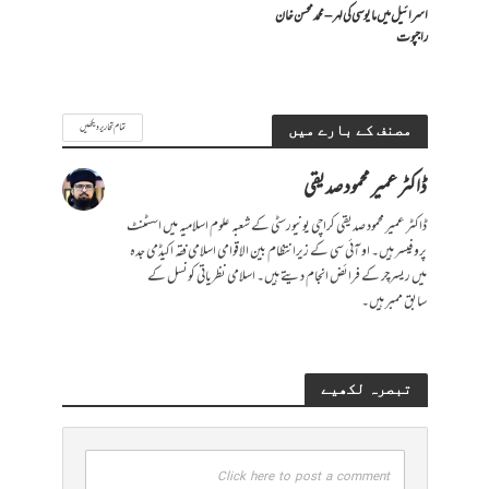
اسرائیل میں مایوسی کی لہر – محمد محسن خان
راجپوت
تمام تحاریر دیکھیں
مصنف کے بارے میں
ڈاکٹر عمیر محمود صدیقی
ڈاکٹر عمیر محمود صدیقی کراچی یونیورسٹی کے شعبہ علوم اسلامیہ میں اسسٹنٹ
پروفیسر ہیں۔ او آئی سی کے زیرانتظام بین الاقوامی اسلامی فقہ اکیڈمی جدہ
میں ریسرچر کے فرائض انجام دیتے ہیں۔ اسلامی نظریاتی کونسل کے
سابق ممبر ہیں۔
تبصرہ لکھیے
Click here to post a comment