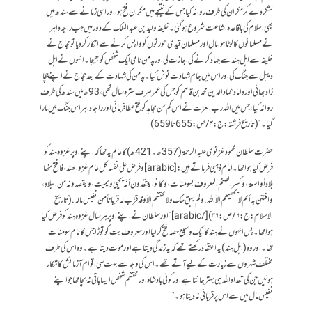
لشکر دے کر مکران کی طرف روانہ کیا جس کے نتیجے میں مکران فتح ہوا اور اسی زمانے سے سندھ میں
بھی اسلام کی باقاعدہ اشاعت شروع ہو گئی۔ خلیفہ ولید بن عبد الملک کے دور میں جب راجہ داہر
نے مسلمانوں کا لوٹا ہوا مال اور مسلمان قیدی عورتوں کو واپس کرنے سے انکار کر دیا تو حجاج نے
خلیفہ سے اہل ہند سے جہاد کرنے کی اجازت لی اور پدمن نامی ایک شخص کو بھیجا۔ انہوں نے اہل
دیبل سے جنگ کی اور اس میں جام شہادت نوش کیا۔پدمن کی شہادت کے بعد حجاج نے اپنے چچا
زاد بھائی اور داماد عمادالدین محمد بن قاسم کو جس کی عمر صرف سترہ سال تھی، 93ھ میں سندھ کی طرف
روانہ کیا، جس میں اللہ رب العزت نے اس کم سن مجاہد کو فتح عطا فرمائی اور راجہ داہر اس جنگ میں مارا
گیا۔“ (تاریخ فرشتہ:ج:۴/ص:655 تا 659)
حضرت سلطان محمود غزنوی علیہ الرحمۃ (357ھ۔421ھ)کا عالم یہ تھا کہ اپنے اوپر غزوہ ہند کو
فرض کیا ہوا تھا۔ امام ذہبی فرماتے ہیں: [arabic] وفرض على نفسہ كل عام غزو الھند، فافتح منھا
بلاداً واسعۃ، وكسر الصنم المعروف بسومنات، وكانوا يعتقدون أنّہ يحيي ويميت، ويقصدونہ من البلاد،
وافتتن بہ أمم لا يحصيھم إلاّ اللہ. ولم يبق ملك ولا محتشم إلاّ وقد قرَّب لہ قرباناً من نفيس مالہ. (تاریخ
الاسلام:ج:۶/ص:۳۶) [/arabic] ”اور سلطان نے اپنے اوپر ہر سال غزوہ ہند کو فرض کیا
ہوا تھا۔ پس انہوں نے ہند کا ایک وسیع حصہ فتح کر لیا اور معروف بت کو توڑا جس کا نام سومنات
تھا۔ اور وہ (اہل ہند) یہ اعتقاد رکھتے تھے کہ یہ زندگی دیتا ہے اور موت دیتا ہے۔ وہ اس کی طرف
مختلف شہروں سے زیارت کے لیے آتے تھے۔ اس کی وجہ سے بہت سی اقوام آزمائش کا شکار
ہوئیں جن کی تعداد اللہ ہی بہتر جانتا ہے اور کوئی بادشاہ اور محتشم شخص ایسا باقی نہ بچا تھا جو اپنے
نفیس مال میں سے اس پر قربانی نہ دیتا ہو۔“