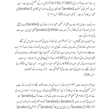
پرانے مسودے (نمبر عربی 2807 صفحہ 152 تا 173) میں اس کی تفصیل درج ہے۔ زین
الدین المعبری کی تصنیف [arabic]’تحفۃ المجاہدین فی بعد اخبار الپرتگالین‘[/arabic] میں
بھی اس کا تذکرہ ہے۔‘‘(محمد رسول اللہ ﷺ ،ص:۱۹۹)
ہند کے بارے میں حضرت سیدنا علی المرتضیٰ رضی اللہ عنہ نے فرمایا: [arabic] أطيب ريح في
الارض الھند (المستدرک للحاکم: رقم الحدیث:3954)[/arabic] یعنی زمین میں سب سے
پاکیزہ ہوا ہند کی ہے۔
سید سلیمان ندوی لکھتے ہیں: ”میر آزاد بلگرامی نے سبحۃ المرجان فی آثار ہندوستان میں کئی صفحے
ہندوستان کے فضائل کے بیان کے نذر کیے ہیں اور اس میں یہاں تک کہا ہے کہ جب آدم سب
سے پہلے ہندوستان اترے اور یہاں ان پر وحی آئی تو یہ سمجھنا چاہیے کہ یہی وہ ملک ہے جہاں خدا کی
پہلی وحی نازل ہوئی اور چونکہ نور محمدی (ﷺ)حضرت آدم کی پیشانی میں امانت تھا، اس سے یہ
ثابت ہوتا ہے کہ محمد رسول اللہ ﷺ کا ابتدائی ظہور اسی سرزمین پر ہوا۔ اسی لیے آپ ﷺ نے
فرمایا کہ مجھے ہندوستان کی طرف سے ربانی خوشبو آتی ہے۔“(عرب و ہند کے تعلقات
:ص:28)
ان تمام روایات سے یہ معلوم ہوتا ہے کہ عرب اہل ہند سے واقف تھے اور اہل ہند کے لیے یہ
خوش نصیبی کی بات ہے کہ ان کا تذکرہ نبی کریم ﷺ کی زبان اقدس پر جاری ہوا۔اٹھارویں صدی
کے مؤرخ آزاد غلام علی حسینی بلگرامی نے ہندوستان کے حوالہ سے دو کتب [arabic] ”سبحۃ
المرجان في آثار ہندستان“[/arabic] اور [arabic] ”شمامۃ العنبر فيما ورد من الھند من سيد
البشرﷺ“[/arabic] تحریر فرمائی ہیں جن کا ذکر [arabic] معجم المؤلفین[/arabic]