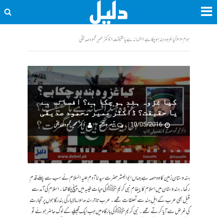
ہوم
<<
کیا غزوہ ہند ہو چکا ہے؟ افسانہ ہے یا حقیقت؟ ڈاکٹر عمیر محمود صدیقی
کیا غزوہ ہند ہو چکا ہے؟ افسانہ ہے
یا حقیقت؟ ڈاکٹر عمیر محمود صدیقی
10/05/2016
تبصرہ لکھیے
ڈاکٹر عمیر محمود صدیقی
ہندوستان زمین کا وہ حصہ ہے جہاں ابوالبشر حضرت سیدنا آدم علیہ السلام نے سب سے پہلے قدم
رکھا۔ ہندوستان میں اسلام کا پیغام نبی کریم ﷺ کی حیات طیبہ میں پہنچ چکا تھا۔ اسلام کی آمد سے
قبل بھی عرب کے اہل ہند سے تعلقات تھے۔ عرب تاجر سندھ اور مالابار کی بندرگاہوں پر تجارت
کی غرض سے آیا کرتے تھے۔ نبی کریم ﷺ کی بارگاہ میں جب ایک قبیلے کے لوگ حاضر ہوئے تو