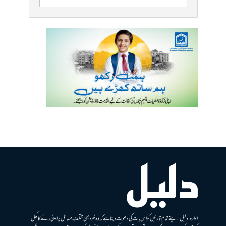
ادارہ ’دلیل‘ اپنے تمام قارئین کو اس بات کی دعوت دیتا ہے کہ وہ خود بھی مختلف مسائل پر اپنی رائے کا کھل