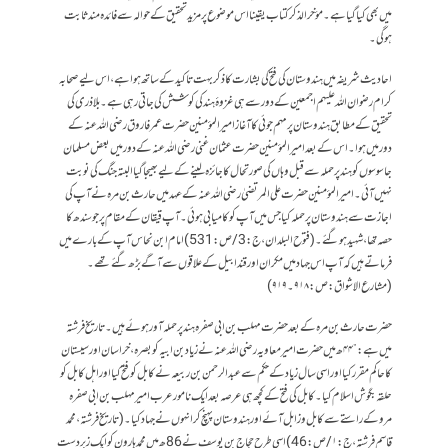
میں بھی کیا گیا ہے۔ مؤخر الذکر کتاب یقینا اس موضوع پر مزید تحقیق کے حوالہ سے فائدہ مند ثابت
ہوگی۔
احادیث شریفہ میں ہندوستان کی فتح کی بشارت کا ذکر بہت تاکید کے ساتھ ہوا ہے، اس لیے صحابہ
کرام رضوان اللہ علیہم اجمعین کے دور سے ہی غزوۂ ہند کی کوشش کی جاتی رہی ہے۔ بلاذری کی
تحقیق کے مطابق ہندوستان پر مہم جوئی کا آغاز امیرالمؤمنین حضرت عمرفاروق رضی اللہ عنہ کے
دور میں ہوا۔ اس کے بعد امیرالمؤمنین حضرت عثمان غنی رضی اللہ عنہ کے دور میں بعض مسلمان
جاسوسوں کو ہند پر حملہ سے قبل وہاں کی صورتحال کا جائزہ لینے کے لیے بھیجا گیا البتہ جنگ کی نوبت
نہیں آئی۔ امیر المؤمنین حضرت علی المرتضیٰ رضی اللہ عنہ کے عہد میں حارث بن مرہ نے آپ کی
اجازت سے ہندوستان پر حملہ کیا جس میں آپ کو کامیابی ہوئی۔ آپ قیقان کے مقام پر جو سندھ کا
حصہ تھا، شہید ہو گئے۔ (فتوح البلدان ،ج:3/ص:531) امام ابن نحاس آپ کے بارے میں
فرماتے ہیں کہ آپ اس جہاد میں مکران اور قندابیل کے علاقوں سے آگے بڑھ گئے تھے۔
(مشارع الاشواق:ص:۹۱۸۔۹۱۹)
حضرت حارث بن مرہ کے بعد حضرت مہلب بن ابی صفرہ ہند پر حملہ آور ہوئے ہیں۔ تاریخ فرشتہ
میں ہے: ”۴۴ھ میں حضرت امیرمعاویہ رضی اللہ عنہ نے زیاد بن ابیہ کو بصرہ، خراسان اور سیستان
کا حاکم مقرر کیا اور اسی سال زیاد کے حکم سے عبد الرحمن بن ربیعہ نے کابل کو فتح کیا اور اہل کابل کو
حلقہ بگوش اسلام کیا۔ کابل کی فتح کے کچھ ہی عرصہ بعد ایک نامور عرب امیر مہلب بن ابی صفرہ
مرو کے راستے سے کابل و زابل آئے اور ہندوستان پہنچ کر انہوں نے جہاد کیا۔(تاریخ فرشتہ،محمد
قاسم فرشتہ،ج:۱/ص:46) اسی طرح حجاج بن یوسف نے 86ھ میں محمد ہارون کو ایک زبردست