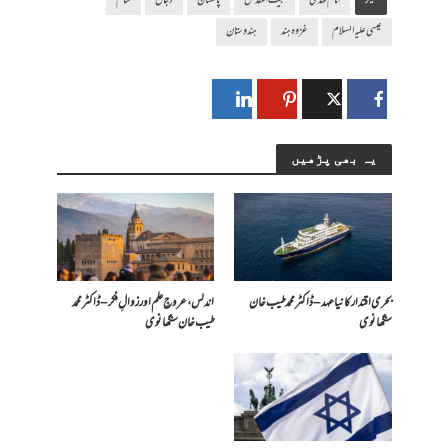
ٹیگز
امام مہدی
بیت المقدس
پاکستان
دجال
شام
عیسی علیہ السلام
غزوہ ہند
ہندوستان
یہ بھی پڑھیں
بحری اقتدار کا نیا عہد – ڈاکٹر محمد طیب خان
اندلس، عروجِ علم اور زوالِ فکر – ڈاکٹر محمد
سنگھانوی
طیب خان سنگھانوی