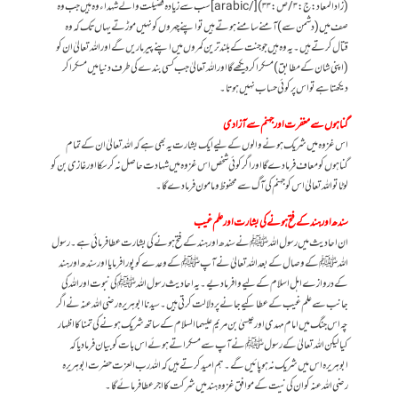
(زاد المعاد:ج:۳/ص:۳۳)[/arabic] سب سے زیادہ فضیلت والے شہداء وہ ہیں جب وہ
صف میں (دشمن سے) آمنے سامنے ہوتے ہیں تو اپنے چہروں کو نہیں موڑتے یہاں تک کہ وہ
قتال کرتے ہیں۔ یہ وہ ہیں جو جنت کے بلند ترین کمروں میں اپنے پیر ماریں گے اور اللہ تعالیٰ ان کو
(اپنی شان کے مطابق) مسکرا کر دیکھے گااور اللہ تعالیٰ جب کسی بندے کی طرف دنیا میں مسکرا کر
دیکھتا ہے تو اس پر کوئی حساب نہیں ہوتا۔
گناہوں سے مغفرت اور جہنم سے آزادی
اس غزوہ میں شریک ہونے والوں کے لیے ایک بشارت یہ بھی ہے کہ اللہ تعالیٰ ان کے تمام
گناہوں کو معاف فرما دے گا اور اگر کوئی شخص اس غزوہ میں شہادت حاصل نہ کر سکا اور غازی بن کو
لوٹا تو اللہ تعالیٰ اس کو جہنم کی آگ سے محفوظ و مامون فرمادے گا۔
سندھ اور ہند کے فتح ہونے کی بشارت اور علم غیب
ان احادیث میں رسول اللہ ﷺ نے سندھ اور ہند کے فتح ہونے کی بشارت عطا فرمائی ہے۔ رسول
اللہ ﷺ کے وصال کے بعد اللہ تعالیٰ نے آپ ﷺ کے وعدے کو پورا فرمایا اور سندھ اور ہند
کے دروازے اہل اسلام کے لیے وا فرما دیے۔ یہ احادیث رسول اللہ ﷺ کی نبوت اور اللہ کی
جانب سے علم غیب کے عطا کیے جانے پر دلالت کرتی ہیں۔ سیدنا ابو ہریرہ رضی اللہ عنہ نے اگر
چہ اس جنگ میں امام مہدی اور عیسیٰ بن مریم علیہماالسلام کے ساتھ شریک ہونے کی تمنا کا اظہار
کیا لیکن اللہ تعالیٰ کے رسول ﷺنے آپ سے مسکراتے ہوئے اس بات کو بیان فرمادیا کہ
ابوہریرہ اس میں شریک نہ ہو پائیں گے۔ ہم امید کرتے ہیں کہ اللہ رب العزت حضرت ابو ہریرہ
رضی اللہ عنہ کو ان کی نیت کے موافق غزوہ ہند میں شرکت کا اجر عطا فرمائے گا۔