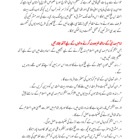
حوالے سے یہ بات بھی قابل غور ہے کہ مسلم دنیا کی افواج اور بالخصوص افواج پاکستان کو چاہیے کہ
وہ ان ہدایات کی بنیاد پر اپنی دفاعی اور اقدامی پالیسی کو ازسرنو مرتب کریں کیونکہ جب تک بیت
المقدس فتح نہیں ہوگا، اس وقت تک مشرق وسطیٰ میں برپا جنگ جاری رہے گی اور مشرکین کی
طرف سے ہونے والے مظالم بھی بڑھتے ہی چلے جائیں گے۔ فتح خیبر کی طرح یہودیوں کی شکست
کے بعد ہی مشرکین کو مکمل شکست دینا ممکن ہوگا۔
امام مہدی ؑکے ساتھ غزوہ ہند کرنے والوں کے لیے آٹھ بشارتیں
جس لشکر کو امام مہدی علیہ السلام ہند فتح کرنے کے لیے بھیجیں گے، احادیث میں ان کے لیے آٹھ
عظیم بشارتیں ہیں:
۱۔ ہند مکمل طور پر ہمیشہ کے لیے فتح ہو جائے گا اور وہ اس سرزمین کو اپنے قدموں تلے روندیں
گے۔
۲۔ اللہ تعالیٰ ان کے تمام گناہوں کی مغفرت فرما دے گا۔
۳۔ ان کو مال غنیمت وافر مقدار میں ملے گا جس سے وہ بیت المقدس کو مزین کریں گے۔
۴۔ ہندوستان کے بادشاہوں کو بیڑیوں میں جکڑ کر وہ لشکر امام مہدی علیہ السلام کے سامنے پیش
کرے گا۔
۵۔ وہ لشکر جس قدر اللہ چاہےگا ہندوستان میں رہےگا اور پھر شام میں حضرت عیسیٰ علیہ السلام کے
ساتھ شامل ہونے کی فضیلت حاصل کرے گا۔
۶۔اس لشکر کو دجال اور اس کے گروہ سے لڑنے کی فضیلت حاصل ہوگی۔
۷۔مشرق و مغرب کے مابین جو کچھ ہے، وہ فتح ہوگا اور لیظھرہ علی الدین کلہ کا وعدہ پورا ہوگا۔
۸۔اس کے شہداء افضل ترین شہید ہوں گے اور اس کے غازیوں کو جہنم سے خلاصی کی بشارت