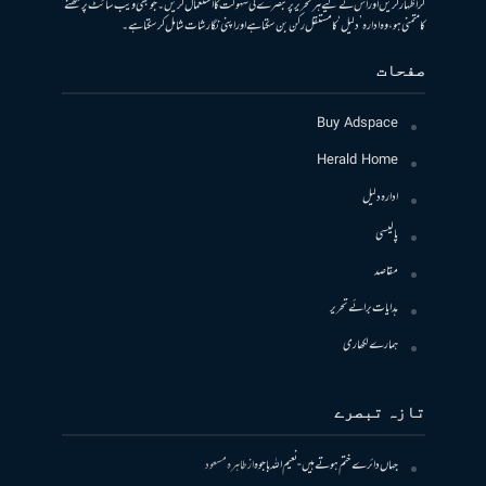
کر اظہار کریں اور اس کے لیے ہر تحریر پر تبصرے کی سہولت کا استعمال کریں۔ جو بھی ویب سائٹ پر لکھنے
کا متمنی ہو، وہ ادارہ ’دلیل‘ کا مستقل رکن بن سکتا ہے اور اپنی نگارشات شامل کرسکتا ہے۔
صفحات
Buy Adspace
Herald Home
ادارہ دلیل
پالیسی
مقاصد
ہدایات برائے تحریر
ہمارے لکھاری
تازہ تبصرے
جہاں دائرے ختم ہوتے ہیں- نعیم اللہ باجوہ
از
طاہرہ مسعود