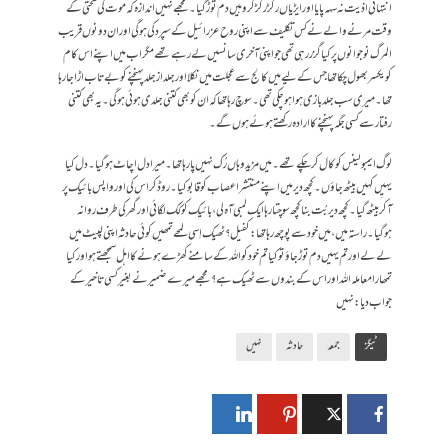
انتہائی اذیت نہ سہہ پایا اور ایڑیاں رگڑ رگڑ کر وہیں دم توڑ گیا۔ مجھے نہیں اندازہ کہ موت کی سختی کے
وقت مرنے والے نے کس تکلیف سے اپنی روح عزرائیل کے سپرد کی ہوگی اور ان دونوں قریب
المرگ نوجوانوں پر کیا گزر رہی تھی جو اپنی آخری سانسیں لے رہے تھے مگر اب میں اپنے اس کام
کو یکسر بھول چکا تھا جس کے لیے میں کالج سے عجلت میں نکلا اور جلد از جلد پہنچنے کو بےتاب اڑا جارہا
تھا۔ میری سب جلد بازی ہوا ہوچکی تھی۔ سوچ رہا تھا کہ ان کو بھی کتنی جلدی ہوئی ہوگی۔ یہ بھی کتنی
رفتار سے کسی جگہ پہنچنے کا ارادہ رکھتے ہوئے ہوں گے۔
لوگ ایمبولینس کو کال کرچکے تھے۔ میں مزید وہاں رُک نہیں پا رہا تھا۔ میرا دل اچاٹ ہوگیا۔ دل کیا
یہیِں کہیں بیٹھ جاؤں۔ کچھ دیر میں اپنے منتشر اعصاب کو قابو کیا۔ روڈ کراس کی اور واپس بائیک پر
آکر بیٹھ گیا۔ کچھ دیر بُت بنا کچھ سوچتا رہا ایک لمبی آہ لی، بائیک کو کک لگائی اور گھر کی طرف روانہ
ہوگیا۔ راستہ میں، میں خود سے پوچھ رہا تھا: کفیل؟ ٹھیک اِسی لمحے تمھیں کوئی حادثہ اپنی لپیٹ میں
لے لے اور تم یہیں دم توڑ جاؤ تو کیا تم خود کو اللہ کے سامنے کھڑے ہونے کا اہل سمجھتے ہو اور کیا
تمھارا معاملہ اللہ اور اس کے بندوں سے ٹھیک ہے؟ مجھے میرے ضمیر نے بغیر کسی تاخیر کے
جواب دیا: نہیں
ٹیگز
جمعہ
حادثہ
نہیں