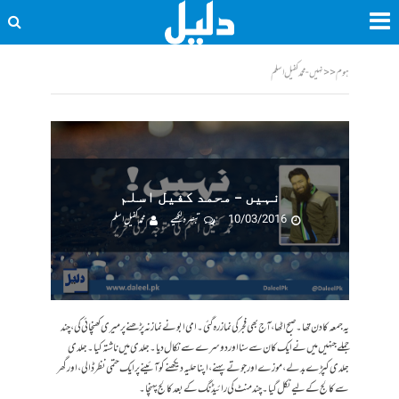
ہوم
<<
نہیں - محمد کفیل اسلم
نہیں – محمد کفیل اسلم
10/03/2016
تبصرہ لکھیے
محمد کفیل اسلم
یہ جمعہ کا دن تھا۔ صبح اٹھا، آج بھی فجر کی نماز رہ گئی۔ امی ابو نے نماز نہ پڑھنے پر میری کھنچائی کی، چند
جملے جنہیں میں نے ایک کان سے سنا اور دوسرے سے نکال دیا۔ جلدی میں ناشتہ کیا۔ جلدی
جلدی کپڑے بدلے، موزے اور جوتے پہنے، اپنا حلیہ دیکھنے کو آئینے پر ایک حتمی نظر ڈالی، اور گھر
سے کالج کے لیے نکل گیا۔ چند منٹ کی رائیڈنگ کے بعد کالج پہنچا۔