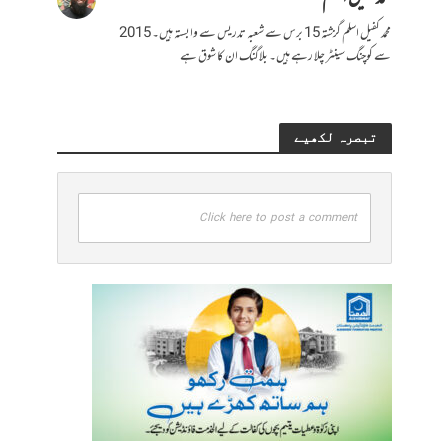
محمد کفیل اسلم گزشتہ 15 برس سے شعبہ تدریس سے وابستہ ہیں۔ 2015
سے کوچنگ سینٹر چلا رہے ہیں۔ بلاگنگ ان کا شوق ہے
تبصرہ لکھیے
Click here to post a comment