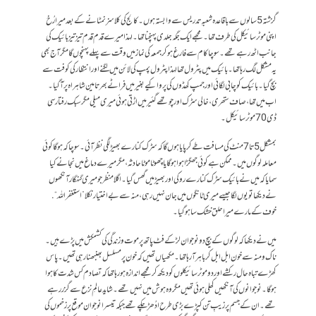
گزشتہ 5 سالوں سے باقاعدہ شعبہِ تدریس سے وابستہ ہوں۔ کالج کی کلاسز نمٹانے کے بعد میرا رُخ
اپنی موٹرسائیکل کی طرف تھا۔ مجھے ایک جگہ جلدی پہنچنا تھا۔ لہذا میرے قدم قدم تیز تیز بائیک کی
جانب اٹھ رہے تھے۔ سوچا کام سے فارغ ہوکر جمعہ کی نماز میں وقت سے پہلے پہنچوں گا مگر آج بھی
یہ مشکل لگ رہا تھا۔ بائیک میں پٹرول تھا لہذا پٹرول پمپ کی لائن میں لگنے اور انتظار کی کوفت سے
بچ گیا۔ بائیک کو چابی لگائی اور جمپ کھڈوں کی پروا کیے بغیر میں فراٹے بھرتا مین شاہراہ پر آگیا۔
اب میں تھا، صاف ستھری، خالی سڑک اور چوتھے گئیر میں اڑتی ہوئی میری میلی مگر سبک رفتار سی
ڈی 70 موٹرسائیکل۔
بمشکل 5 تا 7 منٹ کی مسافت طے کر پایا ہوں گا کہ سڑک کنارے بھیڑ لگی نظر آئی۔ سوچا کہ ہوگا کوئی
معاملہ لوگوں میں۔ ممکن ہے کوئی جھگڑا ہوا ہوگا یا چھوٹا موٹا حادثہ، مگر میرے دماغ میں نجانے کیا
سمایا کہ میں نے بائیک سڑک کنارے روکی اور بھیڑ میں گھس گیا۔ اگلا منظر جو میری گنہگار آنکھوں
نے دیکھا تو یوں لگا جیسے میری ٹانگوں میں جان نہیں رہی، منہ سے بےاختیار نکلا ”استغفراللہ“.
خوف کے مارے میرا حلق خشک سا ہوگیا۔
میں نے دیکھا کہ لوگوں کے بیچ دو نوجوان لڑکے فٹ پاتھ پر موت و زندگی کی کشمکش میں پڑے ہیں۔
ناک و منہ سے خون ابل ابل کر باہر آ رہا تھا۔ مکھیاں تھیں کہ خون پر مسلسل بھنبھنا رہی تھیں۔ پاس
کھڑے تباہ حال رکشے اور دو موٹر سائیکلوں کو دیکھ کر مجھے اندازہ ہو رہا تھا کہ تصادم کس شدت کا ہوا
ہوگا۔ نوجوانوں کی آنکھیں کھلی ہوئی تھیں مگر وہ ہوش میں نہیں تھے۔ شاید عالمِ نزع سے گزر رہے
تھے۔ ان کے جسم پر زیبِ تن کپڑے بڑی طرح ادُھڑ چکے تھے جبکہ تیسرا نوجوان موقع پر زخموں کی