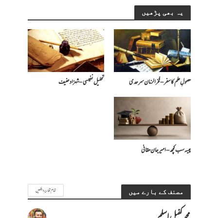
یہ بھی پڑھیں
حصولِ علم کا سفر – فخرالزمان سرحدی
تحلیل نفیسی – شہزاد حنیف
پیسہ سب کچھ – امیرجان حقانی
تمام تحاریر دیکھیں
مصنف کے بارے میں
محمد کفیل اسلم