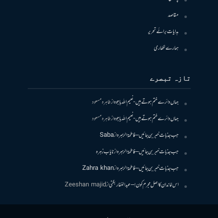
مقاصد
ہدایات برائے تحریر
ہمارے لکھاری
تازہ تبصرے
جہاں دائرے ختم ہوتے ہیں- نعیم اللہ باجوہ
از
طاہرہ مسعود
جہاں دائرے ختم ہوتے ہیں- نعیم اللہ باجوہ
از
طاہرہ مسعود
جب جذبات خبر بن جائیں – فاطمۃالزہرہ
از
Saba
جب جذبات خبر بن جائیں – فاطمۃالزہرہ
از
نایاب زہرہ
جب جذبات خبر بن جائیں – فاطمۃالزہرہ
از
Zahra khan
اس خاندان کا اصل مجرم کون! – عبدالغفار بگٹی
از
Zeeshan majid