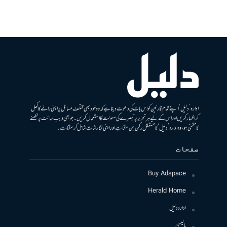
ادارہ ’دلیل‘ اپنے تمام قارئین کو اس بات کی دعوت دیتا ہے کہ وہ خود بھی مختلف مسائل پر اپنی رائے کا کھل
کر اظہار کریں اور اس کے لیے ہر تحریر پر تبصرے کی سہولت کا استعمال کریں۔ جو بھی ویب سائٹ پر لکھنے
کا متمنی ہو، وہ ادارہ ’دلیل‘ کا مستقل رکن بن سکتا ہے اور اپنی نگارشات شامل کرسکتا ہے۔
صفحات
Buy Adspace
Herald Home
ادارہ دلیل
پالیسی