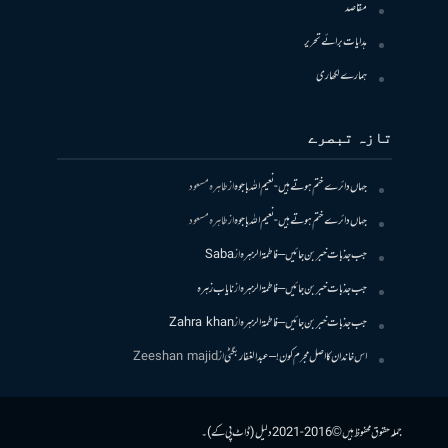
مقاصد
ہدایات برائے تحریر
ہمارے لکھاری
تازہ تبصرے
جہاں دائرے ختم ہوتے ہیں- نعیم اللہ باجوہ
از
طاہرہ مسعود
جہاں دائرے ختم ہوتے ہیں- نعیم اللہ باجوہ
از
طاہرہ مسعود
جب جذبات خبر بن جائیں – فاطمۃالزہرہ
از
Saba
جب جذبات خبر بن جائیں – فاطمۃالزہرہ
از
نایاب زہرہ
جب جذبات خبر بن جائیں – فاطمۃالزہرہ
از
Zahra khan
اس خاندان کا اصل مجرم کون! – عبدالغفار بگٹی
از
Zeeshan majid
جملہ حقوق محفوظ ہیں © 2016-2021 دلیل (ڈاٹ پی کے)۔