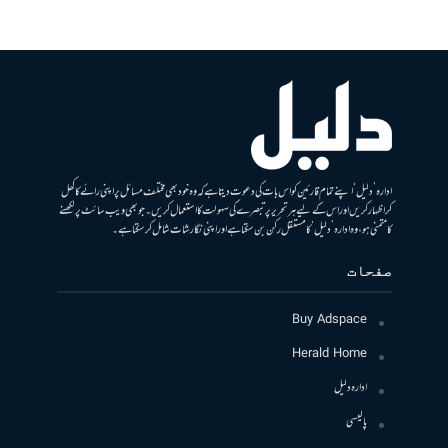
ادارہ ’دلیل‘ اپنے تمام قارئین کو اس بات کی دعوت دیتا ہے کہ وہ خود بھی مختلف مسائل پر اپنی رائے کا کھل
کر اظہار کریں اور اس کے لیے ہر تحریر پر تبصرے کی سہولت کا استعمال کریں۔ جو بھی ویب سائٹ پر لکھنے
کا متمنی ہو، وہ ادارہ ’دلیل‘ کا مستقل رکن بن سکتا ہے اور اپنی نگارشات شامل کرسکتا ہے۔
صفحات
Buy Adspace
Herald Home
ادارہ دلیل
پالیسی