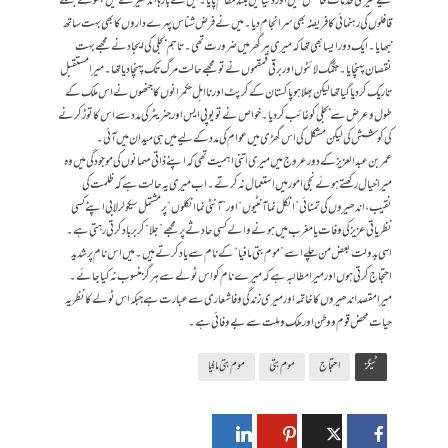
لیےمیری خدمات حاصل کیں اور دنیا میں بلند مقام پایا۔ میں نے بارہا اندھیرے میں بھولے بھٹکے
قافلوں کی رہنمائی کا فریضہ بھی سرانجام دیا۔ میں نے فرض شناس پہرے داروں کا بھی بہت ساتھ
نبھایا۔ ایک دور ایسا بھی تھا کہ میری ہر گھر میں ضرورت تھی۔ تاہم بجلی کی ایجاد نے مجھے بہت
نقصان پہنچایا۔ جگمگ لائٹوں اور برقی قمقموں نے تو مجھے حالت مرگ تک پہنچا دیا تھا۔ میرا مستقبل
تاریک کر دیا گیا تھا لیکن بھلا ہو پاکستان کے کرپٹ اور نا اہل حکمرانوں کا جنھوں نے اس ملک کے
طول و عرض سے بجلی کو غائب کر دیا۔ خواص نے تو یو پی ایس اور جنریٹر کی مدد سے اس کا توڑ کرنے
کی کوشش کی لیکن مشکل کی اس گھڑی میں عوام کی مدد کے لیے میں ہی میدان میں آئی۔
عمر بن عبدالعزیز کےدور عروج میں میری اتنی اہمیت تھی کہ اپنے ذاتی مہمانوں کی موجود گی میں وہ
میرا خیال رکھتے ہوئے نجی امور میں استعمال نہ کرتے۔ اب میری یہ حالت ہے کہ ظلمت کی
نقیب، اندھیروں کی تمنائی ”انکل نما آنٹیوں“ اور ”آنٹی نما انکلوں“ پر مشتمل سیکولر لابی اپنے کسی
نظریاتی عزیز کی وفات یا مغرب میں ہونے والے کسی حادثے پر مجھے ”جلا“ کر برباد کر تی رہتی ہے۔
اسی بدولت بعض من چلے اسے ”موم بتی مافیا“ کے نام سے یاد کرتے ہیں۔ میں اس نام پر شدید
احتجاج کرتی ہوں اور میرا مطالبہ ہے کہ میرے نام کو اس ٹولے سے ہرگز منسوب نہ کیا جائے۔
میرا مقصد اندھیروں کا خاتمہ اور میری زندگی وفا شعاری سے عبارت ہے جبکہ اس ٹولے کا نظریہ
حیات محض قوم و وطن اور ملک و ملت سے بے وفائی ہے۔
ٹیگز
احتجاج
موم بتی
موم بتی مافیا