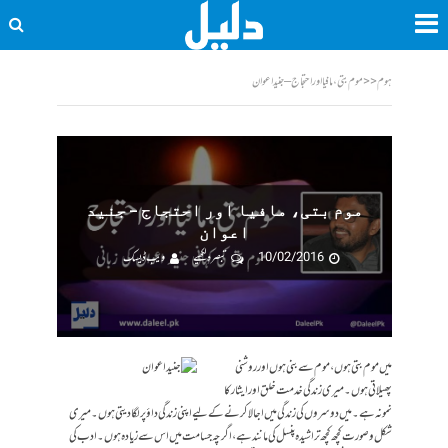
ہوم
<<
موم بتی، مافیا اور احتجاج – جنید اعوان
موم بتی، مافیا اور احتجاج – جنید
اعوان
10/02/2016
تبصرہ لکھیے
ویب ڈیسک
میں موم بتی ہوں، موم سے بنی ہوں اور روشنی
پھیلاتی ہوں۔ میری زندگی خدمت خلق اور ایثار کا
نمونہ ہے۔ میں دوسروں کی زندگی میں اجالا کرنے کے لیے اپنی زندگی داؤپر لگا دیتی ہوں۔ میری
شکل و صورت کچھ کچھ تراشیدہ پنسل کی مانند ہے، اگرچہ جسامت میں اس سے زیادہ ہوں۔ ادب کی