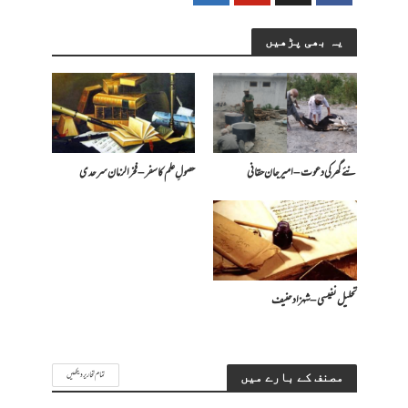
یہ بھی پڑھیں
نئے گھر کی دعوت – امیرجان حقانی
حصولِ علم کا سفر – فخرالزمان سرحدی
تحلیل نفیسی – شہزاد حنیف
تمام تحاریر دیکھیں
مصنف کے بارے میں