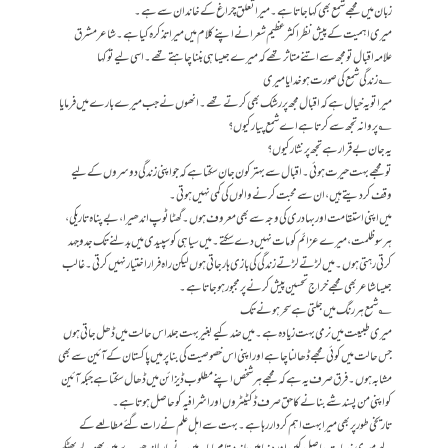
زبان میں مجھے شمع بھی کہا جاتا ہے۔ میرا تعلق چراغ کے خاندان سے ہے۔
میری اہمیت کے پیش نظر اکثر عظیم شعرا نے اپنے کلام میں میرا تذکرہ کیا ہے۔ شاعر مشرق
علامہ اقبال تو مجھ سے اتنے متاثر تھے کہ میرے جیسا ہی بننا چاہتے تھے۔ اسی لیے تو کہا
؂ زندگی شمع کی صورت ہو خدایا میری
میرا تو یہ خیال ہے کہ اقبال مجھ پر رشک بھی کرتے تھے۔ انھوں نے جب میرے بارے میں فرمایا
؂ پروانہ تجھ سے کرتا ہے اے شمع پیار کیوں؟
یہ جان بے قرار ہے تجھ پر نثار کیوں؟
تو مجھے بہت حیرت ہوئی۔ اقبال سے بہتر کون جان سکتا ہے کہ جو اپنی زندگی دوسروں کے لیے
وقف کر دیتے ہیں، ان سے محبت کرنے والوں کی کمی نہیں ہوتی۔
میں اپنی استقامت اور بہادری کی وجہ سے بھی معروف ہوں۔گھٹاٹوپ اندھیرا، بےپناہ تاریکی،
ہر سو ظلمت، میرے عزائم کو مات نہیں دے سکتے۔ میں سیاہی کو سپیدی میں بدلنے تک جدوجہد
کرتی رہتی ہوں۔ میں لڑتے لڑتے زندگی کی بازی ہار جاتی ہوں لیکن راہ فرار اختیار نہیں کرتی۔ غالب
جیسا شاعر بھی مجھے خراج تحسین پیش کرنے پر مجبور ہو جاتا ہے۔
؂ شمع ہر رنگ میں جلتی ہے سحر ہونے تک
میری طبیعت میں نرمی بہت زیادہ ہے۔ میں ضد کیے بغیر بہت جلد اس حالت میں ڈھل جاتی ہوں
جس حالت میں کوئی مجھے ڈھالنا چاہے اور اپنی اس خصوصیت کی بنا پر میں پاکستان کے آئین سے بھی
مشابہ ہوں۔ فرق صرف یہ ہے کہ مجھے ہر شخص اپنےمطلوب ڈیزائن میں ڈھال سکتا ہے جبکہ آئین
کو اپنی من پسند شے بنانے کا حق صرف ڈکٹیٹروں اور اشرافیہ کو حاصل ہوتا ہے۔
تاریخی طور پر بھی میرا بہت اہم کردار رہا ہے۔ بہت سے اہل علم نے رات گئے مطالعے کے