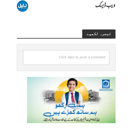
ویب ڈیسک
تبصرہ لکھیے
Click here to post a comment