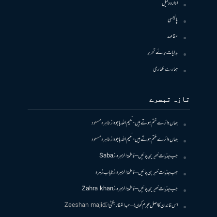
ادارہ دلیل
پالیسی
مقاصد
ہدایات برائے تحریر
ہمارے لکھاری
تازہ تبصرے
جہاں دائرے ختم ہوتے ہیں- نعیم اللہ باجوہ
از
طاہرہ مسعود
جہاں دائرے ختم ہوتے ہیں- نعیم اللہ باجوہ
از
طاہرہ مسعود
جب جذبات خبر بن جائیں – فاطمۃالزہرہ
از
Saba
جب جذبات خبر بن جائیں – فاطمۃالزہرہ
از
نایاب زہرہ
جب جذبات خبر بن جائیں – فاطمۃالزہرہ
از
Zahra khan
اس خاندان کا اصل مجرم کون! – عبدالغفار بگٹی
از
Zeeshan majid