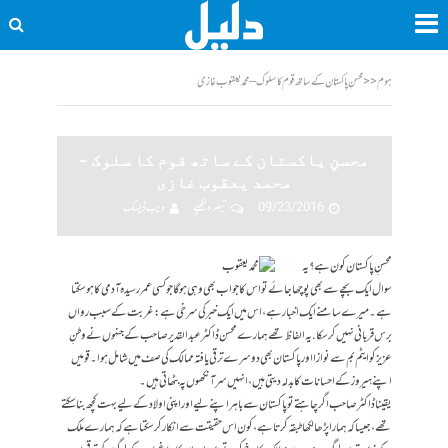
ہوم
<<
محسنِ پاکستان کے ساتھ قوم کا سلوک – محمد یعقوب غازی
محسنِ پاکستان کے ساتھ قوم کا سلوک –
محمد یعقوب غازی
09/23/2016
تبصرہ لکھیے
ویب ڈیسک
محسنِ پاکستان کون ہے؟ یہ
سوال ایک بچے سے بھی پوچھا جائے تو اس کا جواب بھی وہی ہوگا جو کسی عمر رسیدہ آدمی کا ہو سکتا
ہے۔ میرے سامنے ایک اخبار ہے، اس میں ایک خبر کی سرخی ہے: غربت کے سبب رواں
برس قربانی نہیں کرسکا. یہ الفاظ تھے ہمارے محسن ڈاکٹر عبدالقدیر صاحب کے جنہوں نے وطنِ
عزیز کو ایٹم بم سے نوازا اور پاکستان بھی دوسرے ترقی یافتہ ممالک کی صف میں شامل ہوا۔ قومیں
اپنے ہیروز کے احسانات کا بدلہ دیتی ہیں، انہیں سر آنکھوں پہ بٹھاتی ہیں۔
یقینا ڈاکٹر صاحب اگر چاہتے تو پاکستان سے باہر اپنے لیے اور اپنی اولاد کے لیے بہت کچھ بنا سکتے
تھے، جیسا کہ ہمارا پڑھا لکھا طبقہ کرتاہے، کون اس حقیقت سے انکار کر سکتا ہے کہ ہمارے ملک