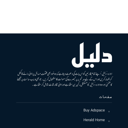
ادارہ ’دلیل‘ اپنے تمام قارئین کو اس بات کی دعوت دیتا ہے کہ وہ خود بھی مختلف مسائل پر اپنی رائے کا کھل
کر اظہار کریں اور اس کے لیے ہر تحریر پر تبصرے کی سہولت کا استعمال کریں۔ جو بھی ویب سائٹ پر لکھنے
کا متمنی ہو، وہ ادارہ ’دلیل‘ کا مستقل رکن بن سکتا ہے اور اپنی نگارشات شامل کرسکتا ہے۔
صفحات
Buy Adspace
Herald Home