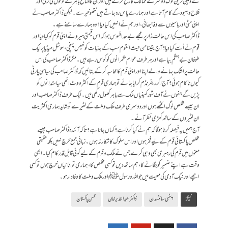
کے ذہین ترین لوگ دوسرے ممالک کا رخ کرتے ہیں اور ان کا دماغ باہر کے لوگوں کی ترقی اور
فلاح و بہبود کے کام آتا ہے اور ہمارے پاس رہ جاتے ہیں نتھو خیرے۔ لیکن ڈاکٹر صاحب نے
اپنی مٹی اور باسیوں سے وفا نبھائی، اور ہم نے انہیں کیا دیا؟ وہ ہمارے سامنے ہے۔
ڈاکٹر صاحب کی اس حالت زار پر مجھے بےحد افسوس ہوا کہ اس قیمتی ہیرو نے اپنی قوم کو کیا دیا اور
قوم نے اُسے کیا دیا؟ آج یقینا من حیث القوم سب کے جذبات کو ٹھیس پہنچی، سوشل میڈیا پر ایک
طوفانِ بے ہنگم بپا ہے اور ہر طرف عوام حکمرانوں کو کوس رہے ہیں۔ مگر ڈاکٹر صاحب کی اس
حالت پر اشک بہانے والے اپنا اور اپنی قوم کا محاسبہ کرکے بتائیں کہ ڈاکٹر صاحب کی سیاسی پارٹی
کیوں ناکام ہوئی؟ آج اگر ریفرنڈم کرایا جائے تو ہماری قوم کے اکثر ووٹ انھی سیاستدانوں کو
پڑیں گے جنہوں نے آف شور کمپنیاں ملک سے باہر کھول رکھی ہیں۔ ایک طرف ڈاکٹر صاحب اور
ان جیسے مخلص لوگ اکٹھے ہوں اور دوسری طرف ملک و ملت کے لٹیرے تو شاید ہماری اکثریت
ان لٹیروں کے ساتھ کھڑی نظر آئے۔
آج ہمیں یہ فیصلہ کرنا ہوگا کہ ہم نے کیا کرنا ہے؟ کہاں جانا ہے؟ تاکہ آئندہ ڈاکٹر صاحب جیسے
مخلص پاکستانی قوم کے لیے فخر ہوں اور اس سلوک کا شکار نہ ہوں۔ زبانی جمع خرچ نہیں بلکہ حقیقی
معنوں میں قوم کی رہبری بھی وہی کرے جس نے ملک و قوم کے لیے کوئی قابل قدر کام کیا۔ ابھی
وقت ہے اپنے ضمیر کو جگانے کا، ہم ساتھ دیں تو کسی مخلص کا، ہماری توانائیاں خرچ ہوں تو کسی
اچھے اور نیک آدمی کی معیت میں جو اللہ و رسول ﷺ اور ملک و ملت کا وفادار ہو۔
ٹیگز
ایٹمی سائنسدان
ڈاکٹر عبدالقدیر خان
محسن پاکستان