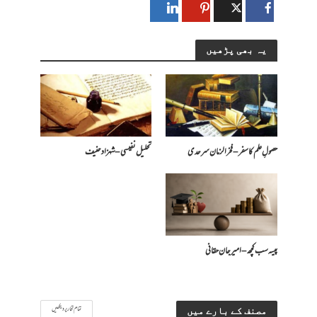
یہ بھی پڑھیں
حصولِ علم کا سفر – فخرالزمان سرحدی
تحلیل نفیسی – شہزاد حنیف
پیسہ سب کچھ – امیرجان حقانی
تمام تحاریر دیکھیں
مصنف کے بارے میں