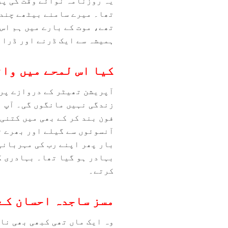
یہ روزنامہ نوائے وقت کی پر
تھا۔ میرے سامنے بیٹھے چند 
تھے، موت کے بارے میں ہم اس 
ہمیشہ سے ایک ڈرنے اور ڈران
کیا اس لمحے میں واق
آپریشن تھیٹر کے دروازے پر 
زندگی نہیں مانگوں گی۔ آپ نے
فون بند کر کے بھی میں کتنی 
آنسوئوں سے گیلے اور بھرے ت
بار پھر اپنے رب کی مہربانی
بہادر ہو گیا تھا۔ بہادری کی
کرتے۔
مسز ساجدہ احسان کے 
وہ ایک ماں تھی کبھی بھی ناا