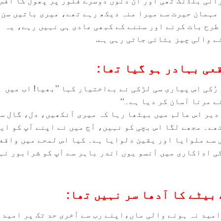
انی بلڈنگ تھی اور ان دنوں دوسرے فلور پر پھول کا آفس
مہمان حیرت سے میرا منہ دیکھ رہے تھے، میری باتیں سن 
طرح بات کرنے اور سننے کے کبھی عادی ہی نہیں رہے، یہ
ے والی چیز بتائی جاتی رہی ہے.
عی بہادر ہو گیا تھا:
رُکی اس پیاری سی لڑکی نے بےاختیار کہا ’’بھیا! اب میں
 مرنا آسان کر دیا ہے۔‘‘
دیر اس عالم میں بیٹھا رہا کہ میری آنکھیں، دل، گال س
ھے۔ مجھے لگا اس بچی کو نہیں، آج میں نے اپنے آپ کو ای
 سے ملوایا اور یقین دلوایا ہے۔ کیا اس لمحے میں واقع
 اداکاری میں آنسو یوں اندر باہر سے آپ کو شرابور نہ
بیٹے کا آدھا سر نہیں تھا:
مید نہ ہونے والی ماں،اپنے رب سے آخری حد تک پر امید 