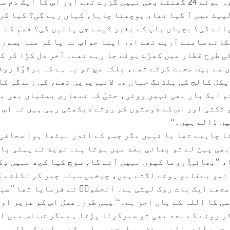
کے اپنی چھوٹی بہن، جسے بیوہ ہوئے 24 گھنٹے بھی نہیں گزرے تھے اور اس کا ایک دم س
پیٹ میں آ گیا تھا، پوچھنا چاہا، کہاں رہے گی؟ کیا کر
الے گی؟ بچیاں باپ کے بغیر کیسے جی پائیں گی؟ قسم کے
کائے سامنے آرہے تھے اور اپنا جواب نہ پا کر منہ بسور
 طرح قطار میں کھڑے ہوئے جا رہے تھے۔ آخر دل کڑا کر ک
 سے بہت محبت کرتے تھے، بلکہ سچ تو یہ ہے کہ برڈوُڈ روڈ
یکل کالج کی بلڈنگ جہاں وہ لائبریرین تھے، کی زندگی کا
م ایک بار بھی نہیں روئی، حتیٰ کہ تمھاری بیٹیاں بھی ب
 تکتی اور اس کے دوستوں کو روتے دیکھتی رہی ہیں نہ اس 
ن ڈالے ہیں۔‘‘
ا چاہیے تھا یا نہیں مگر جسم کے اندر بیٹھا ہوا صحافی
بھی پہن لے تو بھائی بعد میں ہوتا ہے۔ نوید نے پہلی با
، ’’بھائی! رونا کیوں نہیں آئے گا، سوچ کیا کچھ نہیں دِک
ٓنسو بےقابو ہونے لگتے ہیں، چیخیں سینہ چیر کر نکلنے ک
جھے ایک بات روک لیتی ہے۔ آنحضورؐ نے فرمایا تھا ’’صب
سی کا اللہ کے ہاں اجر ہے۔‘‘ یہی طرز ِعمل اس کو عزیز او
ر رونے کے بعد بھی تو صبرکرنا پڑتا ہے مگر تب اس میں ا
جسے آنے والے ہر دن ہر لمحے بس اسی کے سہارے کی طلب ہے