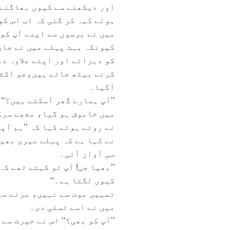
اور دیکھنے سے کیوں بھاگنے 
ہوئے کہہ کر گئی کہ اب اس کو
میں نے برسوں سے اپنے آپ کو ی
کیونکہ بہت پہلے میں نے جان
کو دہراتے اور اپنے علاوہ دو
کرنے بیٹھ جاتے ہیں،جو اکثر
آگیا۔
’’آپ ہمارے گھر آسکتے ہیں؟‘‘
میں خاموش ہو گیا، مجھے سرگو
نے روتے ہوئے کہا کہ ’’ہم آ
نے کہا ہے کہ پہلے میری بھی
سی آواز آئی۔
’’بھیا جی! آپ تو کہتے تھے 
کیوں لگتا ہے۔‘‘
تمہیں موت سے نہیں، مرنے سے 
میں نے اسے تسلی دی۔
’’آپ کو بھی؟‘‘ اس نے حیرت سے