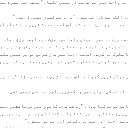
یہ واحد چیز ہے جس سے ڈر نہیں لگتا۔‘‘ بےساختہ میرے منہ
۔ اللہ سے ڈراتے ہیں۔ آپ اس سے کیوں نہیں ڈرتے۔‘‘
 جواب اور طرح دے جاتا۔اس لمحے ممکن نہیں رہا تھا، اس
ب سے زیادہ میرا خیال رکھا ہو، عزت دی، اچھا رزق دیا،
اتھ رہا، یہ کیسے ہو سکتا ہے کہ جب اس کے ہاں جائوں تو
ا سلوک نہ کرے۔ اس سے اچھا میزبان کوئی ہو ہی نہیں سکت
ارے میں تم جیسا گمان، تصور اور یقین رکھتے ہو تو میں و
ئی سوال نہیں کرو گے۔ اس مہربان رب سے، مزید زندگی نہیں
 اب اس کی آواز میں وہ کمزوری اور بے بسی نہیں تھی۔
اتے ہوئے کہا تھا۔ ’’رب کے کچھ کاموں میں فرمائشیں نہی
ں پڑ جاتا ہے۔ بس اتنا یاد رکھنا اس پور ی دنیا میں ہی
سے اچھا اور مہربان کوئی اور ہے ہی نہیں۔‘‘