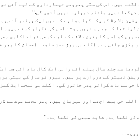
لگتے ہیں۔ اس کی سگی پھوپھی تیمارداری کے لیے آئی تو
 دیکھا نہیں جاتا، دوبارہ نہیں آئوں گی.‘‘
قین دِلا دِلا کر پکا کیا ہوا ہے کہ میں ایک بہادر آدمی ہ
 لیا تھا کہ جو ہم نہیں ہوتے اسی کی تکرار کرتے ہیں۔ ا
سروں کو اسی کا یقین دلانے کے لیے کبھی تو اداکاری بھی
 پکڑی جاتی ہے۔ اگلے ہی روز مسز ساجدہ احسان کا پھر ف
دھا سے چند سال پہلے آنے والی ایک کال یاد آئی جب ایک
پریشن تھیٹر کے دروازے پر ہیں۔ میری نو سال کی بیٹی بری
ا جی سے بات کرائو پھر جائوں گی۔ اگلے ہی لمحے ایک کمز
کہ اللہ جی بہت اچھے اور مہربان ہیں، پھر مجھے موت سے ڈر
ڈر لگتا ہے، شاید سبھی کو لگتا ہے۔‘‘
 پوچھا۔