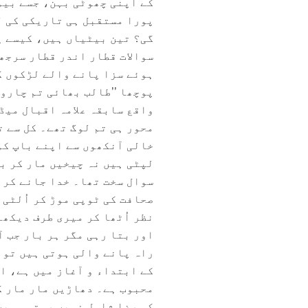
پورا مستقبل ہی تاریکی کی ل
گی؟ تین بیٹیاں ہیں، کیسے پ
سوالات قطار اندر قطار سرجھ
ہوئے سزا پانے والے لڑکوں کی
پوچھا ’’طالب بھائی تم چاروں
واقع سابقہ علامہ اقبال میڈ
محور ہی تم لوگ تھے۔ کل سے ت
خالی آنکھوں سے اپنے باپ کو
لپٹی ہیں نہ چیخیں مار کر بی
سوال سخت تھا۔ خدا جانے کرن
صحافت کی ٹوپی موڑ کر اُلٹی 
نظر اُٹھا کر میری طرف دیکھا
اور بتا رہی مگر ہر بار جب ا
راہ پانے والی ہوتی ہیں تو م
کے ابتداء و آغاز میں ہے، ا
محبوب ہے۔ دھاڑیں مار مار ک
کی رضا شامل نہیں رہتی۔ میں 