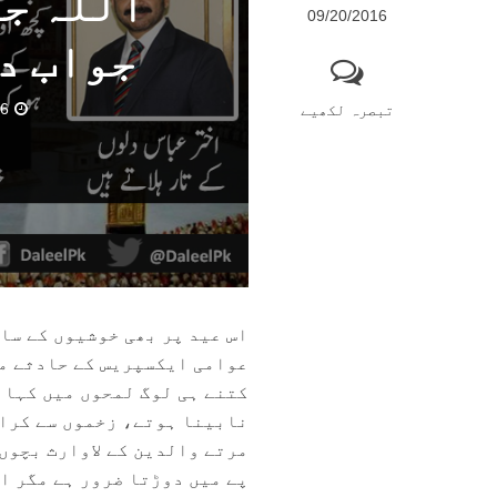
اللہ جی
09/20/2016
جواب د
16
تبصرہ لکھیے
اس عید پر بھی خوشیوں کے سات
عوامی ایکسپریس کے حادثے م
کتنے ہی لوگ لمحوں میں کہان
نابینا ہوتے، زخموں سے کراہ
مرتے والدین کے لاوارث بچوں 
پے میں دوڑتا ضرور ہے مگر اس