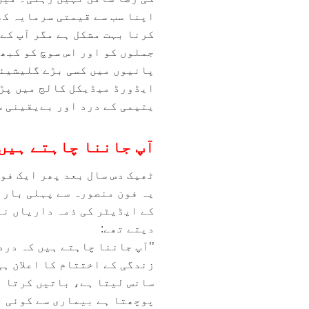
اپنا سب سے قیمتی سرمایہ کھ
کرنا بہت مشکل ہے مگر آپ کے 
جملوں کو اور اس سوچ کو کبھ
پانیوں میں کسی بڑے گلیشیئر
ایڈورڈ میڈیکل کالج میں پڑھ
یتیمی کے درد اور بےیقینی س
آپ جاننا چاہتے ہیں
ٹھیک دس سال بعد پھر ایک فون
یہ فون منصورہ سے پہلی بار ا
کے ایڈیٹر کی ذمہ داریاں نب
دیتے تھے:
’’آپ جاننا چاہتے ہیں کہ در
زندگی کے اختتام کا اعلان ہی
سانس لیتا ہے، باتیں کرتا ہے
پوچھتا ہے بیماری سے کوئی ب