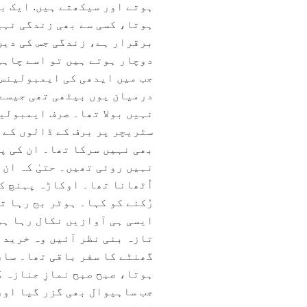
ہوتے اور سیکھتے ہیں. ایک با
ہوتا، کسی سے بھی زندگی نہی
برقرار ہے، زندگی جس کی دین
جب میں ایدھی کی ایمبولینس 
درمیان یوں بیٹھی تھی جیسے 
نہیں بولا تھا۔ صرف ایمبولین
سٹریچر پر برف کے ڈالوں کے 
بھی نہیں سرکا تھا۔ ان کی پ
نہیں روئی تھیں۔ حتیٰ کہ ان 
اُٹھانا تھا۔ اوکاڑہ پہنچ ک
رُکنے کو کہا۔ ہوٹر بج رہا ت
ایسی ہی آوازیں نکال رہا ہ
تازہ بنی نظر آئیں وہ خرید
گھنٹے کا سفر باقی تھا۔ سار
ہوتا، صبح صبح نمازِ جنازہ 
جب ساہیوال بھی گزر گیا اورب