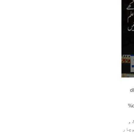
 و
وچار