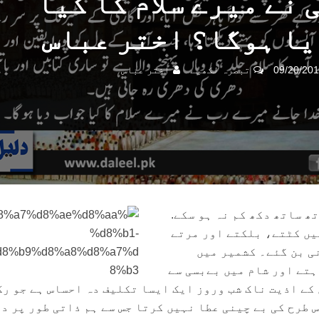
 نے میرے سلام کا کیا
یا ہوگا؟ اختر عباس
09/20/20
تبصرہ لکھیے
اختر عباس
ھ ساتھ دکھ کم نہ ہو سکے.
یں کٹتے، بلکتے اور مرتے
ی بن گئے۔ کشمیر میں
تے اور شام میں بےبسی سے
کے اذیت ناک شب وروز ایک ایسا تکلیف دہ احساس ہے جو رگ
 طرح کی بے چینی عطا نہیں کرتا جس سے ہم ذاتی طور پر د