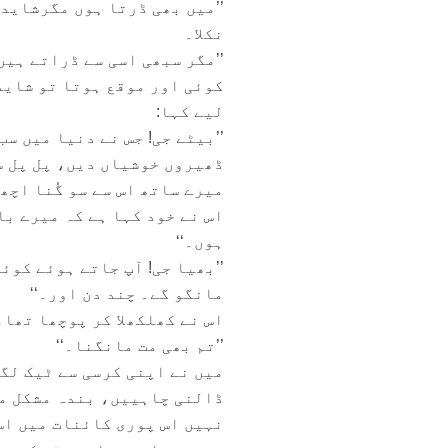
’’میں بھی ڈرتا ہوں مگرشاید 
نکلا۔
’’مگر سبھی اسی سے ڈراتے ہیں
کوئی اور موقع ہوتا تو شاید
لیے کہا:
’’بیٹے جی! جس نے دنیا میں س
ڈھیروں خوشیاں دیں، پل پل س
میرے ساتھ اس سے سو گُنا اچھ
اس نے خود کہا ہے کہ میرے ب
ہوں۔‘‘
’’بھیا جی! آپ جاتے ہوئے کو
مانگو گے۔ چند دن اور۔‘‘
اس نے کھلکھلا کر پوچھا تھا۔
’’تم بھی مت مانگنا۔‘‘
میں نے اپنی کرسی سے ٹیک لگ
ڈالنی چاہییں، بندہ مشکل می
نہیں اس پوری کائنات میں اس 