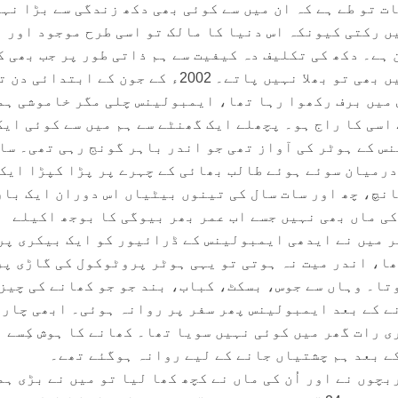
ت تو طے ہے کہ ان میں سے کوئی بھی دکھ زندگی سے بڑا نہ
ں رکتی کیونکہ اس دنیا کا مالک تو اسی طرح موجود اور
 ہے۔ دکھ کی تکلیف دہ کیفیت سے ہم ذاتی طور پر جب بھی ک
دوچار ہوتے ہیں تو اسے چاہیں بھی تو بھلا نہیں پاتے۔ 2002ء کے جون کے ابتدائ
میں برف رکھوا رہا تھا، ایمبولینس چلی مگر خاموشی ہم
اسی کا راج ہو۔ پچھلے ایک گھنٹے سے ہم میں سے کوئی ایک
س کے ہوٹر کی آواز تھی جو اندر باہر گونج رہی تھی۔ سا
درمیان سوئے ہوئے طالب بھائی کے چہرے پر پڑا کپڑا ایک
انچ، چھ اور سات سال کی تینوں بیٹیاں اس دوران ایک بار
کی ماں بھی نہیں جسے اب عمر بھر بیوگی کا بوجھ اکیلے
ر میں نے ایدھی ایمبولینس کے ڈرائیور کو ایک بیکری پر
ھا، اندر میت نہ ہوتی تو یہی ہوٹر پروٹوکول کی گاڑی پر
وتا۔ وہاں سے جوس، بسکٹ، کباب، بند جو جو کھانے کی چیز
نے کے بعد ایمبولینس پھر سفر پر روانہ ہوئی۔ ابھی چار
ی رات گھر میں کوئی نہیں سویا تھا۔ کھانے کا ہوش کِسے
کے بعد ہم چشتیاں جانے کے لیے روانہ ہوگئے تھے۔
چوں نے اور اُن کی ماں نے کچھ کھا لیا تو میں نے بڑی ہم