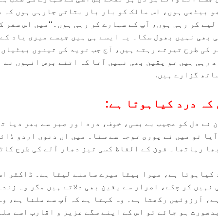
و بیٹھی ہوں، اس مالک کو بار بار بتاتی جارہی ہوں کہ 
لیے کر رہی ہوں، آپ کے سہارے کر رہی ہوں۔‘‘میں اس سفر ک
ی بھی نہیں بھول سکا۔ یہ ایسے ہی ہیں جیسے میری یاد کے
 کی طرح تیرتے رہتے ہیں، آج جب نوید کی تینوں بیٹیاں 
 رہی ہیں تو یقین بھی نہیں آتا کہ اتنے برس انہوں نے
اتھ گزارے ہیں.
 کہ درد کیاہوتا ہے:
 نے دل کو عجیب بے بسی، خوف، درد اور صبر سے بھر دیا ت
ٓیا تو میں نے پوری توجہ سے سنا۔ میں ان دنوں اردو ڈائ
ھا رہاتھا۔ فون کے الفاظ کسی تیز دھار آلے کی طرح کاٹ
د کیاہوتا ہے، میرا بیٹا میرے سامنے لیٹا ہے۔ ڈاکٹر اس
 نہیں کر چکے، اصرار سے یقین بھی دلاتے ہیں مگر وہ زندہ
، آرزوئیں رکھتا ہے۔ وہ کہتا ہے کہ آپ سے ملنا ہے، وہ
دصورت ہو جائے تو اس کے اپنے سگے عزیز و اقارب اسے ملن