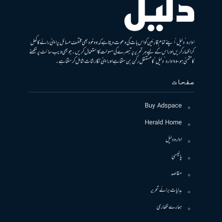
ادارہ ’دلیل‘ اپنے تمام قارئین کو اس بات کی دعوت دیتا ہے کہ وہ خود بھی مختلف مسائل پر اپنی رائے کا کھل
کر اظہار کریں اور اس کے لیے ہر تحریر پر تبصرے کی سہولت کا استعمال کریں۔ جو بھی ویب سائٹ پر لکھنے
کا متمنی ہو، وہ ادارہ ’دلیل‘ کا مستقل رکن بن سکتا ہے اور اپنی نگارشات شامل کرسکتا ہے۔
صفحات
Buy Adspace
Herald Home
ادارہ دلیل
پالیسی
مقاصد
ہدایات برائے تحریر
ہمارے لکھاری