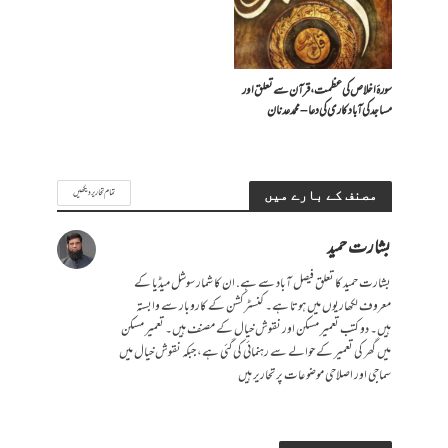
سورۂ اخلاص کی عظمت، قرآن سے تعلق اور
مساجد کی آبادکاری کی دعا – محمد عدنان
تمام تحاریر دیکھیں
مصنف کے بارے میں
بشارت حمید
بشارت حمید کا تعلق فیصل آباد سے ہے. ان کا شمار سوشل میڈیا کے
معروف لکھاریوں میں ہوتا ہے۔ کنسٹرکشن کے کاروبار سے وابستہ
ہیں۔ دو کتب تعمیر مسکن اور نقوش خیال کے مصنف ہیں۔ تعمیر مسکن
میں گھر کی تعمیر کے حوالے سے رہنمائی کی گئی ہے، جبکہ نقوش خیال میں
سماجی اور اصلاحی موضوعات پر تحاریر ہیں