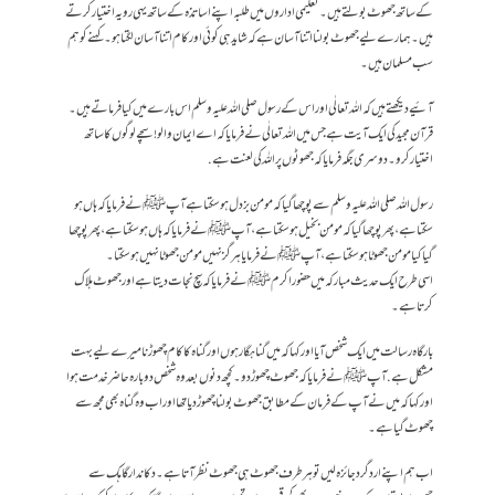
کے ساتھ جھوٹ بولتے ہیں۔ تعلیمی اداروں میں طلبہ اپنے اساتذہ کے ساتھ یہی رویہ اختیار کرتے
ہیں۔ ہمارے لیے جھوٹ بولنا اتنا آسان ہے کہ شاید ہی کوئی اور کام اتنا آسان لگتا ہو۔ کہنے کو ہم
سب مسلمان ہیں۔
آئیے دیکھتے ہیں کہ اللہ تعالٰی اور اس کے رسول صلی اللہ علیہ وسلم اس بارے میں کیا فرماتے ہیں۔
قرآن مجید کی ایک آیت ہے جس میں اللہ تعالٰی نے فرمایا کہ اے ایمان والو! سچے لوگوں کا ساتھ
اختیار کرو۔ دوسری جگہ فرمایا کہ جھوٹوں پر اللہ کی لعنت ہے.
رسول اللہ صلی اللہ عليہ وسلم سے پوچھا گیا کہ مومن بزدل ہو سکتا ہے آپﷺ نے فرمایا کہ ہاں ہو
سکتا ہے، پھر پوچھا گیا کہ مومن بخیل ہو سکتا ہے، آپﷺ نے فرمایا کہ ہاں ہو سکتا ہے، پھر پوچھا
گیا کیا مومن جھوٹا ہو سکتا ہے، آپﷺ نے فرمایا ہرگز نہیں مومن جھوٹا نہیں ہو سکتا۔
اسی طرح ایک حدیث مبارکہ میں حضور اکرم ﷺ نے فرمایا کہ سچ نجات دیتا ہے اور جھوٹ ہلاک
کرتا ہے۔
بارگاہ رسالت میں ایک شخص آیا اور کہا کہ میں گناہگار ہوں اور گناہ کا کام چھوڑنا میرے لیے بہت
مشکل ہے. آپ ﷺ نے فرمایا کہ جھوٹ چھوڑ دو۔ کچھ دنوں بعد وہ شخص دوبارہ حاضر خدمت ہوا
اور کہا کہ میں نے آپ کے فرمان کے مطابق جھوٹ بولنا چھوڑ دیا تھا اور اب وہ گناہ بھی مجھ سے
چھوٹ گیا ہے۔
اب ہم اپنے اردگرد جائزہ لیں تو ہر طرف جھوٹ ہی جھوٹ نظر آتا ہے۔ دکاندار گاہک سے