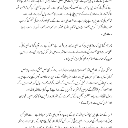
جھوٹ بولتا ہے کہ یہ چیز خرید سے بھی کم قیمت میں تمہیں دے رہا ہوں اور گاہک دکاندار کو کہہ رہا ہوتا
ہے کہ اگلی مارکیٹ میں یہ اس سے نصف قیمت پر مل رہی ہے۔ قصاب پتہ نہیں کس کس حرام جانور
کا گوشت بکرے اور گائے کے نام پر بیچ رہا ہے۔ دودھ والا جھوٹ بول کر ملاوٹ شدہ دودھ
خالص کی قیمت میں دیے جا رہا ہے۔ عدالت میں مقدمے کےمدعی اور گواہ اللہ کی قسم کھا کر اور یہ
حلف اٹھا کر کہ ”اگر میں جھوٹ بولوں تو مجھ پر اللہ کا غضب ہو“ سراسر جھوٹے بیانات دیے جا
رہے ہیں۔
پھر ہم کہتے ہیں کہ روزی میں برکت نہیں رہی۔ ہر وقت بے سکونی ہے۔ راتوں کو نیند نہیں آتی۔
یعنی صرف اسی جھوٹ کی عادت نے سارے معاشرے میں افراتفری پھیلا رکھی ہے اور اس پر
مزید یہ کہ ہمارے اسلام کو بھی کوئی فرق نہیں پڑتا۔
سوشل میڈیا کو دیکھ لیں اتنا جھوٹ پھیلایا جا رہا ہے کہ احادیث کو بھی نہیں بخش رہے۔ پتہ نہیں
کہاں کہاں سے من گھڑت باتیں حدیث رسولﷺ کے نام پر اندھا دھند شیئر کیے جا رہے ہیں۔
جب ہم اللہ کی لعنت والے عمل کریں گے، اس کے غضب کو خود جھوٹ بول کر دعوت دیں گے
اور حضور اکرم ﷺ کے فرامین کو نظر انداز کریں گے اور اپنے آپ کو (معاذاللہ) اللہ اور
رسولﷺ سے زیادہ عقلمند سمجھیں گے کہ جھوٹ کے بغیر کاروبار نہیں چلتا تو پھر ہمیں اطمینان
اور سکون کہاں سے میسر آئے گا؟
اس کے مقابلے میں سچا انسان اللہ تعالٰی کے پسندیدہ لوگوں میں شامل ہو جاتا ہے. اسے اپنی کہی
ہوئی بات یاد رکھنے کی ضرورت نہیں ہوتی کہ کب کس کو کیا کہا تھا کیونکہ سچ ہمیشہ ایک ہی ہوتا ہے جبکہ