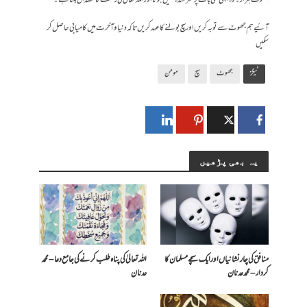
جھوٹ ہزار۔ وہ اپنی کہی بات پر شرمندہ نہیں ہوتا اور اللہ تعالٰی کی رحمت کا مصداق بنتا ہے۔
آئیے ہم جھوٹ سے توبہ کریں اور سچ بولنے کا عہد کریں تا کہ دنیا و آخرت میں کامیابی حاصل کر
سکیں
ٹیگز
جھوٹ
سچ
مومن
یہ بھی پڑھیں
منافق کی چار نشانیاں اور ایک سچے مسلمان کا
اللہ تعالیٰ کی پناہ طلب کرنے کی جامع دعا – محمد
کردار – محمد عدنان
عدنان