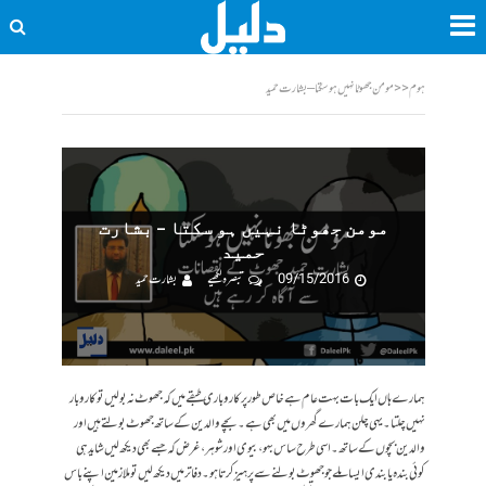
ہوم
<<
مومن جھوٹا نہیں ہو سکتا – بشارت حمید
مومن جھوٹا نہیں ہو سکتا – بشارت
حمید
09/15/2016
تبصرہ لکھیے
بشارت حمید
ہمارے ہاں ایک بات بہت عام ہے خاص طور پر کاروباری طبقے میں کہ جھوٹ نہ بولیں تو کاروبار
نہیں چلتا۔ یہی چلن ہمارے گھروں میں بھی ہے۔ بچےوالدین کے ساتھ جھوٹ بولتے ہیں اور
والدین بچوں کے ساتھ۔ اسی طرح ساس بہو، بیوی اور شوہر، غرض کہ جسے بھی دیکھ لیں شاید ہی
کوئی بندہ یا بندی ایسا ملے جو جھوٹ بولنے سے پرہیز کرتا ہو۔ دفاتر میں دیکھ لیں تو ملازمین اپنے باس