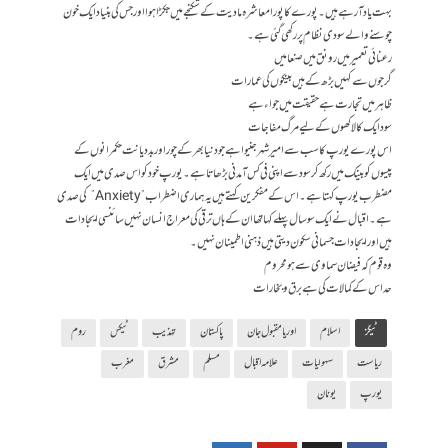
بہت یاد آ رہے ہیں۔ پورے کا پورا معاشرہ مادیت کے شکنجے میں جکڑا ہوا اور جس کی بنیاد ایک خون
چوسنے والے سودی نظام پر رکھی گئی ہے۔
رعنائی تعمیر میں رونق میں صنعا میں
گرجوں سے کہیں بڑھ کے ہیں بینکوں کی عمارات
ظاہر میں تجارت ہے حقیقت میں جواء ہے
سود ایک کا لاکھوں کے لیے مرگ مفاجات
اس پورے یورپ کا سب سے امیر شہر جنیوا ہے جو دنیا بھر کے چور اور بددیانت حکمرانوں کے
پیسوں کو بینک میں رکھ کر سود سے اپنی فی کس آمدنی بڑھاتا ہے۔ یورپ خود کو اس صدی میں ایک
مضطرب یورپ کہتا ہے۔ اس کے مفکرین کہتے ہیں یہ ہماری اضطراب ”Anxiety” کی صدی
ہے۔ اقبال نے ایک سو سال پہلے کہا تھا ان کے ہاں ترقی کی معراج انسان نہیں سائنسی ایجادات
ہیں اور ایجادات جسمانی سکون دیتی ہیں ذہنی اطمینان نہیں۔
وہ قوم کہ فیضان سماوی سے ہو محروم
حد اس کے کمالات کی ہے برق و بخارات
ٹیگز
اسلام
اوریا مقبول جان
پاکستان
تہذیب
ٹیکس
روم
ریاست
سہولیات
علامہ اقبال
مسلم
مشرق
مغرب
یورپ
یونان