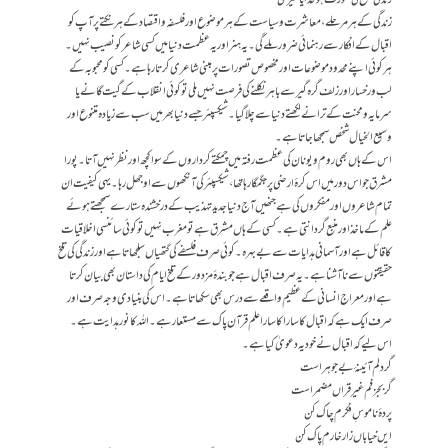
زندگی کے ہر مرحلے، معاشرت و سیاست کے ہر موضوع اور فلسفہ و اقتصاد کے ہر نکتے پر آپ کو
اقبال کے افکار سے رہنمائی ضرور ملے گی۔ یہ ہنر اور یہ عظمت دنیا میں کسی شاعر کو نصیب نہیں۔
ہر کوئی اپنے محدود موضوعات اور مخصوص تصورات پر مبنی شاعری کرتا رہا ہے۔ کسی کو محبوبہ کے
لب و رخسار اور زلف گرہ گیر سے باہر نکلنے کی فرصت نہیں ملی تو کوئی انقلاب کے گیت گانے یا
سرمایہ و محنت کے ترانے لکھتے دنیا سے چلا گیا۔ شیکسپئر جسے دنیا بھر میں سب سے زیادہ متنوع اور
وسیع الخیال شخص سمجھا جاتا ہے۔
اس کے ہاں بھی روم و یونان کی عظمت رفتہ میں چمکتے کرداروں کے سوا کچھ اور نظرنہیں آتا۔ پورا
مشرق جو اس دور میں اس کرۂ ارضی پر جگمگا رہا تھا، شیکسپئر کی آنکھوں سے اوجھل رہا۔ یہی کیفیت ان
تمام شاعروں اور مفکروں کی ہے جنھیں آج دنیا جدید تہذیب کے درخشندہ ستارے سمجھتے ہوئے
علم کے ماخذ اور منبع گردانتی ہے۔ کسی کے ہاں مشرق ہے تو مغرب نہیں تو کوئی سائنسی اخلاقیات
کا قائل ہے اور آسمانی ہدایات سے بے بہرہ۔ کوئی صرف فلسفے کی گتھیاں سلجھاتا ہے اور زندگی کی تلخ
حقیقتوں سے ناآشنا ہے۔ یہ صرف اقبال ہے جو بندۂ مزدور کے تلخ ایام کی داستان بھی بیان کرتا
ہے اور معراج انسانی کے عظیم واقعے سے درس بھی سکھاتا ہے۔ اس کی بنیادی وجہ صرف اور
صرف ایک ہے کہ اقبال کا سارا کا سارا علم قرآن پاک سے مستعار ہے۔ اللہ کا نور ہدایت ہے۔
اس لیے کہ اقبال نے خود یہ دعویٰ کیا ہے۔
گردلم آئینۂ بے جوہر است
گر بجز فم غیر قراں مضمراست
پردۂ ناموسِ فکرم چاک کن
ایں خیاباں زار خارم پاک کن