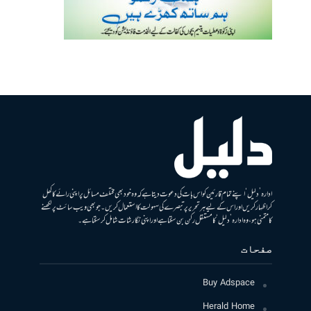
ادارہ ’دلیل‘ اپنے تمام قارئین کو اس بات کی دعوت دیتا ہے کہ وہ خود بھی مختلف مسائل پر اپنی رائے کا کھل
کر اظہار کریں اور اس کے لیے ہر تحریر پر تبصرے کی سہولت کا استعمال کریں۔ جو بھی ویب سائٹ پر لکھنے
کا متمنی ہو، وہ ادارہ ’دلیل‘ کا مستقل رکن بن سکتا ہے اور اپنی نگارشات شامل کرسکتا ہے۔
صفحات
Buy Adspace
Herald Home