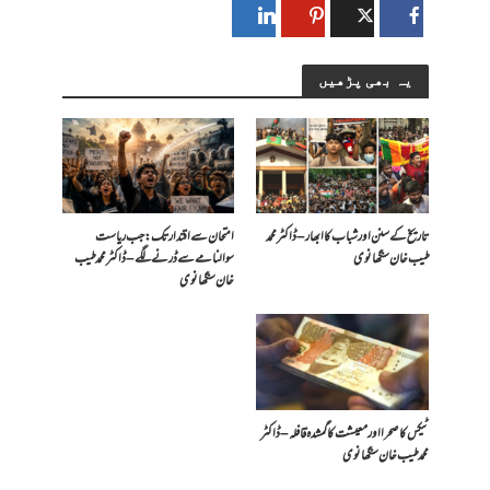
یہ بھی پڑھیں
تاریخ کے سنن اور شباب کا ابھار – ڈاکٹر محمد
امتحان سے اقتدار تک: جب ریاست
طیب خان سنگھانوی
سوالنامے سے ڈرنے لگے – ڈاکٹر محمد طیب
خان سنگھانوی
ٹیکس کا صحرا اور معیشت کا گمشدہ قافلہ – ڈاکٹر
محمد طیب خان سنگھانوی