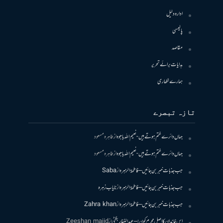
ادارہ دلیل
پالیسی
مقاصد
ہدایات برائے تحریر
ہمارے لکھاری
تازہ تبصرے
جہاں دائرے ختم ہوتے ہیں- نعیم اللہ باجوہ
از
طاہرہ مسعود
جہاں دائرے ختم ہوتے ہیں- نعیم اللہ باجوہ
از
طاہرہ مسعود
جب جذبات خبر بن جائیں – فاطمۃالزہرہ
از
Saba
جب جذبات خبر بن جائیں – فاطمۃالزہرہ
از
نایاب زہرہ
جب جذبات خبر بن جائیں – فاطمۃالزہرہ
از
Zahra khan
اس خاندان کا اصل مجرم کون! – عبدالغفار بگٹی
از
Zeeshan majid