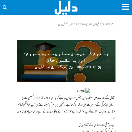
ہوم
<<
وہ قوم کہ فیضان سماوی سے ہو محروم-اوریا مقبول جان
وہ قوم کہ فیضان سماوی سے ہو محروم-
اوریا مقبول جان
08/29/2016
تبصرہ لکھیے
اوریا مقبول جان
اقبال کے بارے میں ہمیشہ یہ میرا یقین اور ایمان رہا ہے کہ یہ دنیا کا واحد شاعر اور فلسفی ہے جو
انسان کی زندگی کے ہر مرحلے میں رہنمائی کرتا ہے۔ بچپن میں ہوش سنبھالتے ہی آپ کی انگلی تھام
لیتا ہے اور ایک ایسی دعا آپ کو سکھاتا ہے جو آیندہ آنے والی زندگی کے لیے رہنما اور ہادی ثابت
ہو۔
لب پہ آتی ہے دعا بن کے تمنا میری
زندگی شمع کی صورت ہو خدایا میری