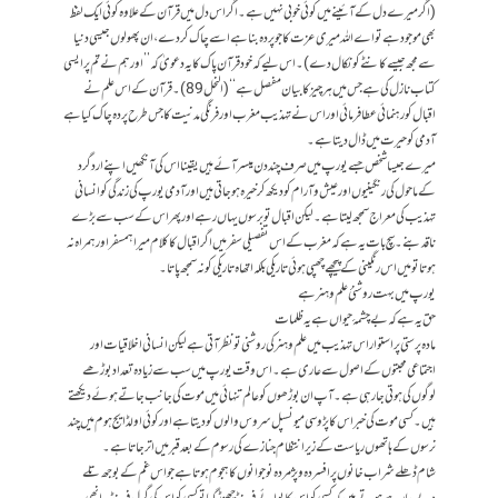
(اگر میرے دل کے آئینے میں کوئی خوبی نہیں ہے۔ اگر اس دل میں قرآن کے علاوہ کوئی ایک لفظ
بھی موجود ہے تو اے اللہ میری عزت کا جو پردہ بنا ہے اسے چاک کردے، ان پھولوں جیسی دنیا
سے مجھ جیسے کانٹے کو نکال دے)۔ اس لیے کہ خود قرآن پاک کا یہ دعویٰ کہ ’’اور ہم نے تم پر ایسی
کتاب نازل کی ہے جس میں ہر چیز کا بیان مفصل ہے‘‘ (النحل 89)۔ قرآن کے اس علم نے
اقبال کو رہنمائی عطا فرمائی اور اس نے تہذیب مغرب اور فرنگی مدنیت کا جس طرح پردہ چاک کیا ہے
آدمی کو حیرت میں ڈال دیتا ہے۔
میرے جیسا شخص جسے یورپ میں صرف چند دن میسر آئے ہیں یقینا اس کی آنکھیں اپنے اردگرد
کے ماحول کی رنگینیوں اور عیش و آرام کو دیکھ کر خیرہ ہوجاتی ہیں اور آدمی یورپ کی زندگی کو انسانی
تہذیب کی معراج سمجھ لیتا ہے۔ لیکن اقبال تو برسوں یہاں رہے اور پھر اس کے سب سے بڑے
ناقد بنے۔ سچ بات یہ ہے کہ مغرب کے اس تفصیلی سفر میں اگر اقبال کا کلام میرا ہمسفر اور ہمراہ نہ
ہوتا تو میں اس رنگینی کے پیچھے چھپی ہوئی تاریکی بلکہ اتھاہ تاریکی کو نہ سمجھ پاتا۔
یورپ میں بہت روشنیٔ علم و ہنر ہے
حق یہ ہے کہ بے چشمۂ حیواں ہے یہ ظلمات
مادہ پرستی پر استوار اس تہذیب میں علم و ہنر کی روشنی تو نظر آتی ہے لیکن انسانی اخلاقیات اور
اجتماعی محبتوں کے اصول سے عاری ہے۔ اس وقت یورپ میں سب سے زیادہ تعداد بوڑھے
لوگوں کی ہوتی جا رہی ہے۔ آپ ان بوڑھوں کو عالم تنہائی میں موت کی جانب جاتے ہوئے دیکھتے
ہیں۔ کسی موت کی خبر اس کا پڑوسی میونسپل سروس والوں کو دیتا ہے اور کوئی اولڈ ایج ہوم میں چند
نرسوں کے ہاتھوں ریاست کے زیر انتظام جنازے کی رسوم کے بعد قبر میں اتر جاتا ہے۔
شام ڈھلے شراب خانوں پر افسردہ و پژمردہ نوجوانوں کا ہجوم ہوتا ہے جو اس غم کے بوجھ تلے