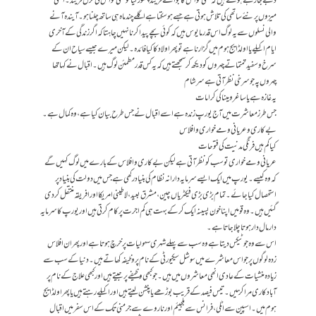
دبے جا رہے ہوتے ہیں کہ کسی کو اس کا بوائے فرینڈ چھوڑ گیا تو کسی کو اس کی گرل فرینڈ۔ انھی
میزوں پر نئے ساتھی کی تلاش ہوتی ہے جسے ہو سکتا ہے اگلے چند ماہ ہی ساتھ چلنا ہو۔ آیندہ آنے
والی نسلوں سے یہ لوگ اس قدر مایوس ہیں کہ کوئی بچے پیدا کرنا نہیں چاہتا کہ اگر زندگی کے آخری
ایام اکیلے یا اولڈ ایج ہوم میں گزارنا ہے تو پھر اولاد کا کیا فائدہ۔ لیکن میرے جیسے سیاح ان کے
سرخ و سفید تمتماتے چہروں کو دیکھ کر سمجھتے ہیں کہ یہ کس قدر مطمئن لوگ ہیں۔ اقبال نے کہا تھا
چہروں پہ جو سرخی نظر آتی ہے سر شام
یہ غازہ ہے یا ساغر و مینا کی کرامات
جس طرز معاشرت میں آج یورپ زندہ ہے اسے اقبال نے جس طرح بیان کیا ہے، وہ کمال ہے۔
بے کاری و عریانی و مے خواری و افلاس
کیا کم ہیں فرنگی مدنیت کی فتوحات
عریانی و مے خواری تو سب کو نظر آتی ہے لیکن بے کاری و افلاس کے بارے میں لوگ کہیں گے
کہ وہ کیسے۔ یورپ میں ایک ایسے سرمایہ دارانہ نظام کی بنیاد رکھی ہے جس میں دولت کی بنیاد پر
استحصال کیا جائے۔ تمام بڑی بڑی فیکٹریاں چین، مشرق بعید، لاطینی امریکا اور افریقہ منتقل کر دی
گئیں ہیں۔ وہ قومیں اپنا خون پسینہ ایک کر کے بہت ہی کم اجرت پر کام کرتی ہیں اور یورپ کا سرمایہ
دار مال دار ہوتا چلا جاتا ہے۔
اس سے وہ جو ٹیکس دیتا ہے وہ سب سے پہلے شہری سہولیات پر خرچ ہوتا ہے اور پھر ان افلاس
زدہ لوگوں پر جو اس معاشرے میں سوشل سیکیورٹی کے نام پر وظیفہ کھاتے ہیں۔ دنیا کے سب سے
زیادہ منشیات کے عادی انھی معاشروں میں ہیں۔ جو کبھی وظیفے پر جیتے ہیں اور کبھی علاج کے نام پر
آبادکاری مراکز میں۔ تیس فیصد کے قریب بوڑھے یا پنشن لیتے ہیں اور اکیلے رہتے ہیں یا پھر اولڈ ایج
ہوم میں۔ اسپین سے اٹلی، فرانس سے بلجیئم اور ناروے سے جرمنی تک کے اس سفر میں اقبال