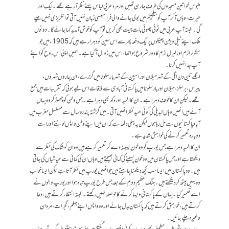
ملبوس خواتین مسجدوں کی طرف جارہی تھیں اور مرد عربی لباس پہنے نظر آرہے تھے۔ ایک اور
حیرت، وہاں آکر آپ کو بیلجیئم میں بولی جانے والی فرانسیسی زبان نہیں آتی تو انگریزی نہیں چلے
گی۔ البتہ آپ عربی میں ٹوٹی پھوٹی بات چیت بھی کریں تو آپ کو خوش آمدید کہا جائے گا۔ دونوں
ملک اپنے ٹیلی ویژن چینلوں پر ایک دفعہ پھر سے اس سین کو دہرا رہے ہیں کہ 1905ء میں جو
سیکولرازم اور لبرل ازم کا دور شروع ہوا تھا، اس میں زوال آگیا ہے۔ ہمیں اپنی اس روح کو اپنے
آپ جدا نہیں کرنا۔
اگلے تین دن اٹلی کے شہر میلان اور اسپین کے شہر بارسلونا میں گزرے، ان چاروں شہروں،
پیرس، برسلز، میلان اور بار سلونا میں پاکستانی آبادی سے ملاقات اس لیے ہوئی کہ تقریبات میں جمع
تھے۔ لیکن ان کا خوف دہرا ہے۔ ان کا المیہ اور دکھ بھی دہرا ہے۔ جس وطن کو چھوڑ کر وہ یہاں
آئے ہیں انھیں وہاں تبدیلی کی کوئی امید نظر انھیں آتی۔ میں گزشتہ پندرہ سال سے مسلسل مغرب میں
آباد پاکستانیوں سے مل رہا ہوں لیکن یہ پہلی دفعہ ہے کہ ان میں اپنے وطن واپس لوٹنے اور اسے
دوبارہ تعمیر کرنے کی خواہش شدید ہے۔
ان کا المیہ دہرا ہے جس یورپ کو وہ خون پسینہ دے کر تعمیر کرہے ہیں وہ ان کو شک کی نظر سے
دیکھتا ہے اور جس پاکستان میں وہ خون پسینے کی کمائی بھیجتے ہیں وہاں ان کی کمائی سے عیاشیاں کی جاتی
ہیں۔ وہ پاکستان میں ایسا سب کچھ دیکھنا چاہتے ہیں جو انھیں یورپ میں نظر آتا ہے لیکن ایسا خواب
وہ یہیں بیٹھ کر دیکھتے ہیں۔ جنگ عظیم دوم کے بعد جس طرح یورپ تباہ ہوا اور یورپ والوں نے
اسے تعمیر کیا۔ یہاں کے پاکستانی ویسا کرنے کا حوصلہ نہیں رکھتے۔ البتہ انتظار کرتے ہیں، دعا
کرتے ہیں، خواہش کرتے ہیں کہ پاکستان بدل جائے اور وہ واپس اپنے جہلم، گجرات، مردان
وغیرہ چلے جائیں۔