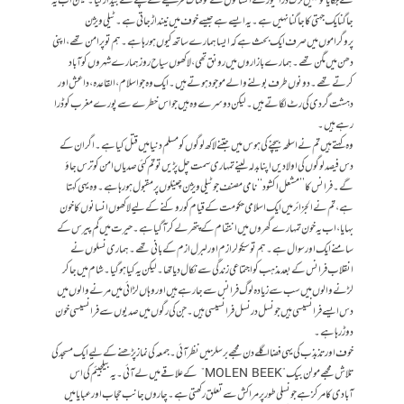
نے جگایا تو کہیں ٹرک ڈرائیور کے انسانوں کے خوفناک طریقے سے کچلنے نے بیدار کیا۔ لیکن اب یہ
جاگنا یک جہتی کا جاگنا نہیں ہے۔ یہ ایسے ہے جیسے خوف میں نیند اڑجاتی ہے۔ ٹیلی ویژن
پروگراموں میں صرف ایک بحث ہے کہ ایسا ہمارے ساتھ کیوں ہورہا ہے۔ ہم تو پر امن تھے، اپنی
دھن میں مگن تھے۔ ہمارے بازاروں میں رونق تھی، لاکھوں سیاح روز ہمارے شہروں کو آباد
کرتے تھے۔ دونوں طرف بولنے والے موجود ہوتے ہیں۔ ایک وہ جو اسلام، القاعدہ، داعش اور
دہشت گردی کی رٹ لگاتے ہیں۔ لیکن دوسرے وہ ہیں جو اس خطرے سے پورے مغرب کو ڈرا
رہے ہیں۔
وہ کہتے ہیں تم نے اسلحہ بیچنے کی ہوس میں جتنے لاکھ لوگوں کو مسلم دنیا میں قتل کیا ہے۔ اگر ان کے
دس فیصد لوگوں کی اولادیں اپنا بدلہ لینے تمہاری سمت چل پڑیں تو تم کئی صدیاں امن کوترس جاؤ
گے۔ فرانس کا ’’مشعل اکشود‘‘ نامی مصنف جو ٹیلی ویژن چینلوں پر مقبول ہورہا ہے۔ وہ یہی کہتا
ہے، تم نے الجزائر میں ایک اسلامی حکومت کے قیام کو روکنے کے لیے لاکھوں انسانوں کا خون
بہایا، اب یہ خون تمہارے گھروں میں انتقام کے پتھر لے کر آگیا ہے۔ حیرت میں گم پیرس کے
سامنے ایک اور سوال ہے۔ ہم تو سیکولرازم اور لبرل ازم کے بانی تھے۔ ہماری نسلوں نے
انقلاب فرانس کے بعد مذہب کو اجتماعی زندگی سے نکال دیا تھا۔ لیکن یہ کیا ہوگیا۔ شام میں جاکر
لڑنے والوں میں سب سے زیادہ لوگ فرانس سے جارہے ہیں اور وہاں لڑائی میں مرنے والوں میں
دس ایسے فرانسیسی ہیں جو نسل در نسل فرانسیسی ہیں۔ جن کی رگوں میں صدیوں سے فرانسیسی خون
دوڑ رہا ہے۔
خوف اور تذبذب کی یہی فضا اگلے دن مجھے برسلز میں نظر آئی۔ جمعہ کی نماز پڑھنے کے لیے ایک مسجد کی
تلاش مجھے مولن بیک ”MOLEN BEEK” کے علاقے میں لے آئی۔ یہ بیلجیئم کی اس
آبادی کا مرکز ہے جو نسلی طور پر مراکش سے تعلق رکھتی ہے۔ چاروں جانب حجاب اور عبایا میں