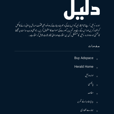
ادارہ ’دلیل‘ اپنے تمام قارئین کو اس بات کی دعوت دیتا ہے کہ وہ خود بھی مختلف مسائل پر اپنی رائے کا کھل
کر اظہار کریں اور اس کے لیے ہر تحریر پر تبصرے کی سہولت کا استعمال کریں۔ جو بھی ویب سائٹ پر لکھنے
کا متمنی ہو، وہ ادارہ ’دلیل‘ کا مستقل رکن بن سکتا ہے اور اپنی نگارشات شامل کرسکتا ہے۔
صفحات
Buy Adspace
Herald Home
ادارہ دلیل
پالیسی
مقاصد
ہدایات برائے تحریر
ہمارے لکھاری