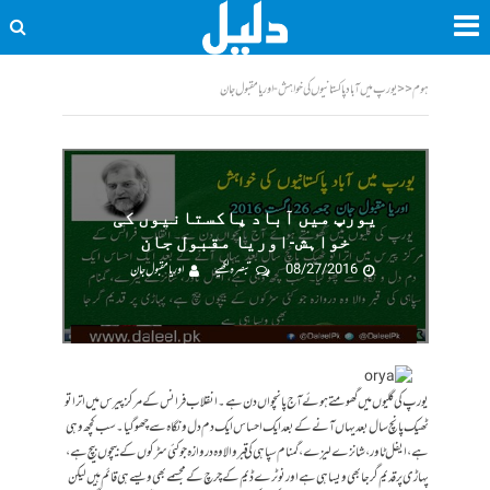
ہوم
<<
یورپ میں آباد پاکستانیوں کی خواہش-اوریا مقبول جان
یورپ میں آباد پاکستانیوں کی
خواہش-اوریا مقبول جان
08/27/2016
تبصرہ لکھیے
اوریا مقبول جان
یورپ کی گلیوں میں گھومتے ہوئے آج پانچواں دن ہے۔ انقلاب فرانس کے مرکز پیرس میں اترا تو
ٹھیک پانچ سال بعد یہاں آنے کے بعد ایک احساس ایک دم دل و نگاہ سے چھوگیا۔ سب کچھ وہی
ہے، ایفل ٹاور، شانزے لیزے، گمنام سپاہی کی قبر والا وہ دروازہ جو کئی سڑکوں کے بیچوں بیچ ہے،
پہاڑی پر قدیم گرجا بھی ویسا ہی ہے اور نوٹرے ڈیم کے چرچ کے مجسمے بھی ویسے ہی قائم ہیں لیکن