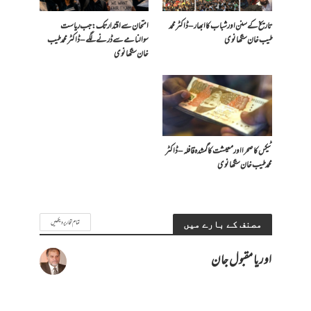
تاریخ کے سنن اور شباب کا ابھار – ڈاکٹر محمد
امتحان سے اقتدار تک: جب ریاست
طیب خان سنگھانوی
سوالنامے سے ڈرنے لگے – ڈاکٹر محمد طیب
خان سنگھانوی
ٹیکس کا صحرا اور معیشت کا گمشدہ قافلہ – ڈاکٹر
محمد طیب خان سنگھانوی
تمام تحاریر دیکھیں
مصنف کے بارے میں
اوریا مقبول جان