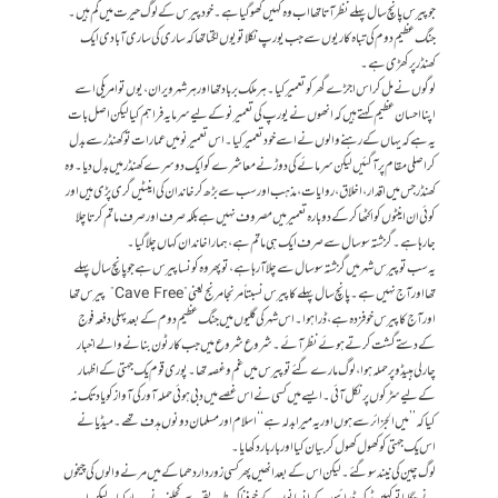
جو پیرس پانچ سال پہلے نظر آتا تھا اب وہ کہیں کھوگیا ہے۔ خود پیرس کے لوگ حیرت میں گم ہیں۔
جنگ عظیم دوم کی تباہ کاریوں سے جب یورپ نکلا تو یوں لگتا تھا کہ ساری کی ساری آبادی ایک
کھنڈر پر کھڑی ہے۔
لوگوں نے مل کر اس اجڑے گھر کو تعمیر کیا۔ ہر ملک برباد تھا اور ہر شہر ویران، یوں تو امریکی اسے
اپنا احسان عظیم کہتے ہیں کہ انھوں نے یورپ کی تعمیر نو کے لیے سرمایہ فراہم کیا لیکن اصل بات
یہ ہے کہ یہاں کے رہنے والوں نے اسے خود تعمیر کیا۔ اس تعمیر نو میں عمارات تو کھنڈر سے بدل
کر اصلی مقام پر آگئیں لیکن سرمائے کی دوڑ نے معاشرے کو ایک دوسرے کھنڈر میں بدل دیا۔ وہ
کھنڈر جس میں اقدار، اخلاق، روایات، مذہب اور سب سے بڑھ کر خاندان کی اینٹیں گری پڑی ہیں اور
کوئی ان اینٹوں کو اکٹھا کرکے دوبارہ تعمیر میں مصروف نہیں ہے بلکہ صرف اور صرف ماتم کرتا چلا
جارہا ہے۔ گزشتہ سو سال سے صرف ایک ہی ماتم ہے، ہمارا خاندان کہاں چلاگیا۔
یہ سب تو پیرس شہر میں گزشتہ سو سال سے چلا آرہا ہے، تو پھر وہ کونسا پیرس ہے جو پانچ سال پہلے
تھا اور آج نہیں ہے۔ پانچ سال پہلے کا پیرس نسبتاً مرنجا مرنج یعنی ”Cave Free” پیرس تھا
اور آج کا پیرس خوفزدہ ہے، ڈرا ہوا۔ اس شہر کی گلیوں میں جنگ عظیم دوم کے بعد پہلی دفعہ فوج
کے دستے گشت کرتے ہوئے نظر آئے۔ شروع شروع میں جب کارٹون بنانے والے اخبار
چارلی ہبیڈو پر حملہ ہوا، لوگ مارے گئے تو پیرس میں غم و غصہ تھا۔ پوری قوم یک جہتی کے اظہار
کے لیے سڑکوں پر نکل آئی۔ ایسے میں کسی نے اس غصے میں دبی ہوئی حملہ آور کی آواز کو یاد تک نہ
کیا کہ ’’میں الجزائر سے ہوں اور یہ میرا بدلہ ہے‘‘ اسلام اور مسلمان دونوں ہدف تھے۔ میڈیا نے
اس یک جہتی کو کھول کھول کر بیان کیا اور بار بار دکھایا۔
لوگ چین کی نیند سوگئے۔ لیکن اس کے بعد انھیں پھر کسی زور دار دھماکے میں مرنے والوں کی چیخوں