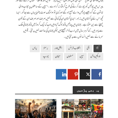
جہاں وہ معاشی طور پر مطمئن بھی ہوں اور کوئی انھیں بار بار گفتگو میں اللہ کا لفظ استعمال کرتے سنے اور
پیرس میں پولیس کو رپورٹ کرنے کی طرح گرفتار نہ کرادے۔ اسپین کے ساحلوں پر حجاب والی
خاتون کے گرد جیسے پولیس والے جمع ہوگئے اور کہا یا تو سوئمنگ سوٹ پہنو یا یہاں سے بھاگو۔ ایسا
کچھ اس نئے پاکستان میں نہ ہو۔ ایسا پاکستان ان کی کمائی سے نہیں صرف اور صرف ان کے خون
پسینے سے بن سکتا ہے۔ لبنان میں چالیس لاکھ لوگ آباد ہیں جب کہ ایک کروڑ بیس لاکھ لبنانی ملک
سے باہر ہیں۔ کما کر ہر سال بیس ارب ڈالر بھیجتے ہیں لیکن لبنان کی حالت نہیں بدلتی۔ قومیں
سرمائے سے نہیں انسانوں سے بدلتی ہیں۔
ٹیگز
اٹلی
انقلاب فرانس
ایفل ٹاور
برسلز
پریس
تاریکین وطن
سپین
مسلمان
میلان
یورپ
یہ بھی پڑھیں