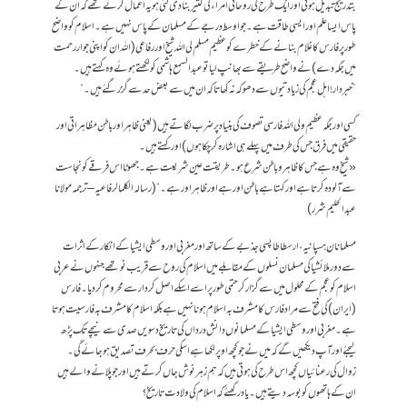
بتدریج تبدیل ہوئی اور ایک طرح کی روحانی امراء کی کثیر بنا دی گئی ہو یہ اعمال کرتے تھے کہ ان کے
پاس ایسا علم اور ایسی طاقت ہے۔ جو اوسط درجے کے مسلمان کے پاس نہیں ہے۔ اسلام کو واضح
طور پر فارس کا غلام بنانے کے خطرے کو عظیم مسلم لی اللہ شیخ اور رفاعی (اللہ ان کو اپنی جوار رحمت
میں جگہ دے) نے واضح طریقے سے بھانپ لیا تو عبد السمع ہاشمی کو لکھتے ہوئے وہ کہتے ہیں۔
”خبردار ! اہل عجم کی زیادتیوں سے دھوکہ نہ کھاتا کہ ان میں سے بعض حد سے گزرگئے ہیں۔“
کسی اور جگہ عظیم ولی اللہ فارسی تصوف کی بنیاد پر ضرب لگاتے ہیں (یعنی ظاہر اور باطن مظاہراتی اور
حقیقی میں فرق جس کی طرف میں پہلے ہی اشارہ کر چکا ہوں) اور کہتے ہیں۔
« شیخ وہ ہے جس کا ظاہر و باطن شرع ہو۔ طریقت عین شریعت ہے۔ جھوٹا اس فرقے کو نجاست
سے آلودہ کرتا ہے اور کہتا ہے باطن اور ہے اور ظاہر اور ہے۔“ (رسالہ الکلمالرفاعیہ – ترجمہ مولانا
عبد الحلیم شرر)
مسلمانان ہسپانیہ، ارسطا طاپسی جذبے کے ساتھ اور مغربی اور وسطی ایشیا کے انکارکے اثرات
سے دور ملائشیا کی مسلمان نسلوں کے مقابلے میں اسلام کی روح سے قریب نو تھے جنہوں نے عربی
اسلام کو عجم کے محلول میں سے گزار کر حتمی طور پر اسے اسکے اصل کردار سے محروم کر دیا۔ فارس
(ایران) کی فتح سے مراد فارس کا مشرف بہ اسلام ہونا نہیں ہے بلکہ اسلام کا مشرف بہ فارسیت ہوتا
ہے۔ مغربی اور وسطی ایشیا کے مسلمانوں دانش درداں کی تاریخ دسویں صدی سے نیچے تک پڑھ
لیجئے اور آپ دیکھیں گے کہ میں نے جو کچھ اوپرلکھا ہے اسکی حرف بحرف تصدیق ہو جائے گی۔
زوال کی رعنائیاں کچھ اس طرح کی ہوتی ہیں کہ ہم زہر نوش جاں کرتے ہیں اور جو پلانے والے ہیں
ان کے ہاتھوں کو بوسہ دیتے ہیں۔ یاد رکھئے کہ اسلام کی ولادت تاریخ ؟