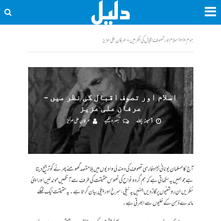
ہوم
<<
اسلام اور تصوف اقبال کی نظر میں – عرفان علی عزیز
اسلام اور تصوف اقبال کی نظر میں –
عرفان علی عزیز
1 مہینہ پہلے
تبصرہ لکھیے
عرفان علی عزیز
آج کا مسلمان یونانی نژاد فارسی تصوف کی دھندلی وادیوں میں بلا مقصد گھومنے پھرنے کو ترجیح دیتا
ہے جو ہمیں یہ سکھاتی ہے کہ ہم گرد و نواح کی ٹھوس حقیقت کی طرف سے آنکھیں موند لیں اور اپنی
نظریں ان روشنیوں پر گاڑ دیں جنہیں یہ نیلی، سرخ اور پیلی بیان کرتا ہے۔ یہ حقیقت ایک تھکے
ماندے ذہن کے خلیوں سے ابھرتی ہے۔