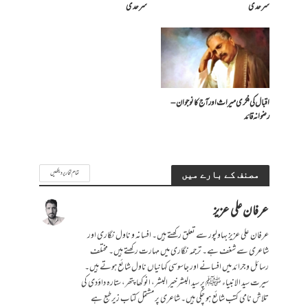
سرحدی
سرحدی
اقبال کی فکری میراث اور آج کا نوجوان –
رضوانہ قائد
تمام تحاریر دیکھیں
مصنف کے بارے میں
عرفان علی عزیز
عرفان علی عزیز بہاولپور سے تعلق رکھتے ہیں۔ افسانہ و ناول نگاری اور
شاعری سے شغف ہے۔ ترجمہ نگاری میں مہارت رکھتے ہیں۔ مختلف
رسائل و جرائد میں افسانے اور جاسوسی کہانیاں ناول شائع ہوتے ہیں۔
سیرت سید الانبیاء ﷺ پر سید البشر خیر البشر، انوکھا پتھر، ستارہ داؤدی کی
تلاش نامی کتب شائع ہو چکی ہیں۔ شاعری پر مشتمل کتاب زیرطبع ہے