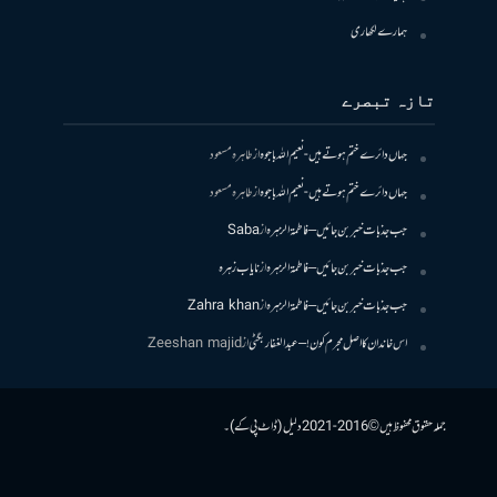
ہمارے لکھاری
تازہ تبصرے
جہاں دائرے ختم ہوتے ہیں- نعیم اللہ باجوہ
از
طاہرہ مسعود
جہاں دائرے ختم ہوتے ہیں- نعیم اللہ باجوہ
از
طاہرہ مسعود
جب جذبات خبر بن جائیں – فاطمۃالزہرہ
از
Saba
جب جذبات خبر بن جائیں – فاطمۃالزہرہ
از
نایاب زہرہ
جب جذبات خبر بن جائیں – فاطمۃالزہرہ
از
Zahra khan
اس خاندان کا اصل مجرم کون! – عبدالغفار بگٹی
از
Zeeshan majid
جملہ حقوق محفوظ ہیں © 2016-2021 دلیل (ڈاٹ پی کے)۔