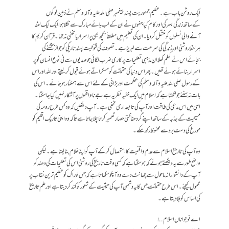
ایک روشن باب ہے۔ عظیم جمہوریت پسند پیغمبر صلی اللہ علیہ وآلہ وسلم نے ذہین لوگوں
کےساتھ زندگی بسر کی اور کام کیا جنہوں نے ان کے لب ہائے مبارک سے نکلا ہوا ایک ایک لفظ
آنے والی نسلوں کو منتقل کر دیا۔ ان کی تعلیم میں مطلقاً” کچھ بھی پر اسرار یا مخفی نہ تھا۔ قرآن کریم کا
ہر لفظ روشنی اور زندگی کی سرعت سے لبریز ہے۔ تصوف کی قنوطیت پسند تاریکی کو جواز بخشنے کی
بجائے اس نے کھلم کھلا ان مذہبی تعلیمات پر کاری ضرب لگائی جو صدیوں سے نی نوع انسان کو پر
اسرار بنائے ہوئے تھیں۔ پھر اس دنیا کی حقیقت کو مسکراتے ہوئے قبول کر لیتے اور اللہ اور اس
کے رسول صلی اللہ علیہ و آلہ وسلم کی عظمت اور بڑائی کے لئے اس سے ہمکنار ہو جائے۔ اس کی
بات نہ سنئے جو لکھتا ہے کہ اسلام میں ایک خفیہ نظریہ ہے جے ناواقفوں پر آشکار نہیں کیا جا سکتا۔
اسی میں اس مدعی کی طاقت اور آپ کی تابعداری مخفی ہے۔ آپ دیکھیں کہ وہ کس طرح رومہ کی
مسیحیت کے جذبہ کے ساتھ اپنے گرد حفاظتی حصار تعمیر کرتا چلا جاتا ہے تاکہ وہ اپنی تاریک اقلیم کو
مورخ کی دست برد سے محفوظ رکھ سکے۔
وہ آپ کی تاریخ اسلام سے عدم واقفیت کا استحصال کر کے آپ کو اپنا غلام بنا لیتا ہے۔ لیکن
واضح طور سے یہ دیکھتے ہوئے کہ ہو سکتا ہے کہ کسی وقت تاریخ کی روشنی اس کی تعلیمات کی دھند کو
آپ کے دانشوارانہ ماحول سے چھانٹ دے وہ آپکو سکھاتا ہے کہ جس لوراک کو عظیم ترین نقاب پر
محمول کیجئے۔ اس طرح حقیقت جس کا یہ دشمن آپ کی حیثیت کے شعور کو کند کر دیتا ہے اور علم تاریخ
کی اساس کو ہلا دیتا ہے۔
اے نوجواناں اسلام..!