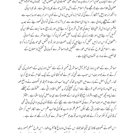
میرے نزدیک یہ خود پر اسراریت یہ عدمیت یعنی حقیقت کی ان حلقوں میں جستجو جہاں وہ موجود نہیں
عضویاتی علامت ہے جو مجھے عالم اسلام کے مائل بہ تنزل ہونے کا پتہ دیتی ہے۔ قدیم دنیا کی
دانشورانہ تاریخ یہ آشکار کرے گی کہ تمام زمانوں میں زوال نے خود پر اسراریت اور مذہب سے
انکار کے پیچھے پناہ لی ہے۔ دنیاوی معاملات سے نبرد آزما ہونے کی توانائی کھو دینے کے بعد یہ
پیغمبران زوال فرضی لافانیت کی تلاش شروع کر دیتے ہیں اور بتدریج روحانیت کے افلاس کی
تحمیل کر دیتے ہیں اور بظاہر زندگی کے ایک دلکش تصور کو اپنا کر اپنے معاشرے کے جسمانی
اضمحلال کو اس انداز میں مکمل کر دیتے ہیں کہ ایک صحت مند اور توانا شخص بھی موت کی آرزو کرتا
ہے۔ اسلام کی طرح کے خاص طور سے تشکیل شدہ معاشرے کو جذباتی تحقیق و اصلاح کے
مخالفین نے حد درجہ نقصان پہنچایا ہے۔
معاشرے کے طور پر ہماری آفرنیش معاشرتی تعمیر نو کے لئے نسل اور زبان کے اصولوں کی نفی
کرتے ہوئے جو صرف اس سبب سے تھی کہ ہم نے خود کو قانون کے ایک نظام کے تابع کر لیا
تھا۔ جس کی اصل کے بارے میں عقیدہ یہ تھا کہ من جانب اللہ ہے تاہم قدیم تصوف نے واضح طور
پر یہ عقیدہ بنا لیا اور خفیہ طریقے سے اس کی تبلیغ کی کہ یہ محض مظاہراتی ہے۔ حقیقت کے چھلکے
سے زیادہ کچھ نہیں جسے دیگر ذرائع (قانون خدا کے علاوہ) سے ہی حاصل کیا جا سکتا ہے۔ بیشتر
معاملات میں صرف معاشرے کی لعنت ملامت سے بچنے کے لئے قانون کی پیروی کی جاتی تھی
اگرچہ کہتے اسے مظاہراتی تھے لیکن مسلم فکر اور ادب کا کوئی طالب علم اس سے انکار نہیں کر سکتا
کہ قانون کو نظر انداز کرنے کا رجحان واحد قوت جو مسلم معاشرے کو برقرار رکھے ہوئے ہے۔
اس جھوٹے تصوف کا لازمی نتیجہ تھا جو فارس کے دل و دماغ کا آفریدہ تھا۔ اس طرح مسلم جمہوریت