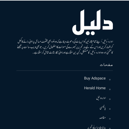
ادارہ ’دلیل‘ اپنے تمام قارئین کو اس بات کی دعوت دیتا ہے کہ وہ خود بھی مختلف مسائل پر اپنی رائے کا کھل
کر اظہار کریں اور اس کے لیے ہر تحریر پر تبصرے کی سہولت کا استعمال کریں۔ جو بھی ویب سائٹ پر لکھنے
کا متمنی ہو، وہ ادارہ ’دلیل‘ کا مستقل رکن بن سکتا ہے اور اپنی نگارشات شامل کرسکتا ہے۔
صفحات
Buy Adspace
Herald Home
ادارہ دلیل
پالیسی
مقاصد
ہدایات برائے تحریر