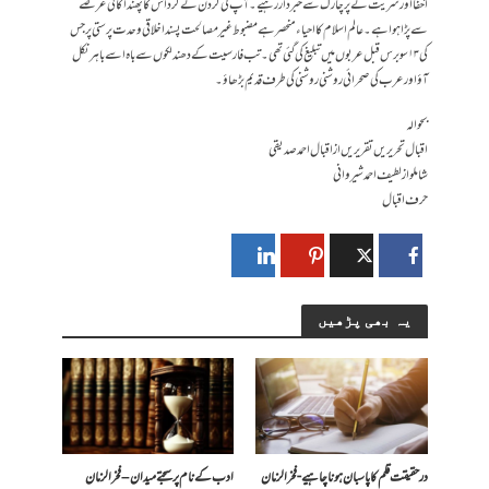
اخفا اور سریت کے پرچارک سے خبردار رہیے۔ آپ کی گردن کے گرد اس کا پھندا کافی عرصے
سے پڑا ہوا ہے۔ عالم اسلام کا احیاء منحصر ہے مضبوط غیر مصالحت پسند اخلاقی وحدت پرستی پر جس
کی ۱۳ سو برس قبل عربوں میں تبلیغ کی گئی تھی۔ تب فارسیت کے دھندلکوں سے باہ اسے باہر نکل
آؤ اور عرب کی صحرائی روشنی روشنی کی طرف قدیم بڑھاؤ۔
بحوالہ
اقبال تحریریں تقریریں از اقبال احمد صدیقی
شاملو از لطیف احمد شیروانی
حرف اقبال
یہ بھی پڑھیں
درحقیقت قلم کا پاسبان ہونا چاہیے- فخرالزمان
ادب کے نام پر سجتے میدان – فخرالزمان