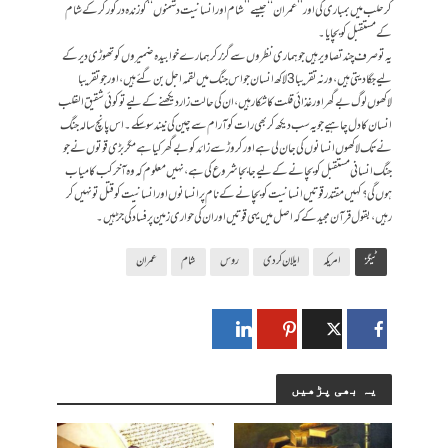
کر حلب میں بمباری کی اور ’’عمران‘‘ جیسے ’’شام اور انسانیت دشمنوں‘‘ کو زندہ درگور کرکے شام
کے مستقبل کو بچایا۔
یہ تو صرف چند تصاویر ہیں جو ہماری نظروں سے گزر کر ہمارے خوابیدہ ضمیروں کو تھوڑی دیر کے
لیے جگا دیتی ہیں، ورنہ تقریبا 3 لاکھ انسان جو اس جنگ میں لقمہ اجل بن گئے ہیں، اور جو تقریبا
لاکھوں لوگ بےگھر اور غذائی قلت کا شکار ہیں، ان کی حالت زار دیکھنے کے لیے تو کوئی شقیق القلب
انسان کا دل چاہیے جو یہ سب دیکھ کر بھی رات کو آرام سے چین کی نیند سو سکے۔ اس پانچ سالہ جنگ
نے تک لاکھوں انسانوں کی جان لی ہے اور کروڑ سے زائد کو بےگھر کیا ہے مگر بڑی قوتوں نے جو
جنگ انسانی مستقبل کو بچانے کے لیے جابجا شروع کی ہے، نہیں معلوم کہ وہ آخر کب کامیاب
ہوں گی؟ کہیں مقتدر قوتیں انسانیت کو بچانے کے نام پر انسانوں اور انسانیت کو قتل تو نہیں کر
رہیں، بقول قرآن مجید کے کہ اصل میں یہی قوتیں اور ان کی حواری زمین پر فساد کی جڑ ہیں۔
ٹیگز
امریکہ
ایلان کردی
روس
شام
عمران
یہ بھی پڑھیں