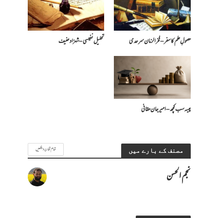
حصولِ علم کا سفر – فخرالزمان سرحدی
تحلیل نفیسی – شہزاد حنیف
پیسہ سب کچھ – امیرجان حقانی
تمام تحاریر دیکھیں
مصنف کے بارے میں
نجم الحسن