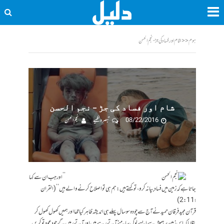
ہوم
<<
شام اور فساد کی جڑ - نجم الحسن
شام اور فساد کی جڑ – نجم الحسن
08/22/2016
تبصرہ لکھیے
نجم الحسن
’’اور جب ان سے کہا
جاتا ہے کہ زمین میں فساد بپا نہ کرو، تو کہتے ہیں: ہم ہی تو اصلاح کرنے والے ہیں‘‘ (القران
؛ 2:11)
قرآن مجید فرقان حمید نے آج سے چودہ سو سال پہلے ہی اندیشہ ظاہر کیا تھا اور ہمیں کھول کھول کر
بتلایا کہ اس زمین پر ہمیشہ سےایسے لوگ سامنے آتے رہے ہیں اور آتے رہیں گے جو دعوہ تو کریں