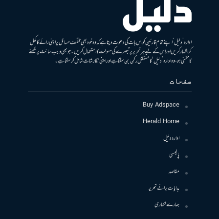
ادارہ ’دلیل‘ اپنے تمام قارئین کو اس بات کی دعوت دیتا ہے کہ وہ خود بھی مختلف مسائل پر اپنی رائے کا کھل
کر اظہار کریں اور اس کے لیے ہر تحریر پر تبصرے کی سہولت کا استعمال کریں۔ جو بھی ویب سائٹ پر لکھنے
کا متمنی ہو، وہ ادارہ ’دلیل‘ کا مستقل رکن بن سکتا ہے اور اپنی نگارشات شامل کرسکتا ہے۔
صفحات
Buy Adspace
Herald Home
ادارہ دلیل
پالیسی
مقاصد
ہدایات برائے تحریر
ہمارے لکھاری