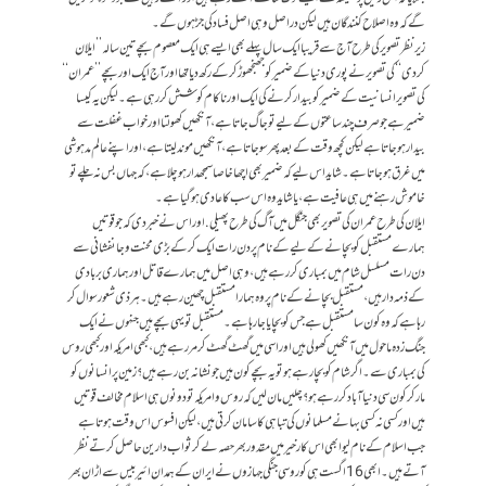
گے کہ وہ اصلاح کنندگان ہیں لیکن دراصل وہی اصل فساد کی جڑ ہوں گے۔
زیر نظر تصویر کی طرح آج سے قریبا ایک سال پہلے بھی ایسے ہی ایک معصوم بچے تین سالہ ’’ایلان
کردی‘‘ کی تصویر نے پوری دنیا کے ضمیر کو جھنجھوڑ کرکے رکھ دیا تھا اور آج ایک اور بچے ’’عمران‘‘
کی تصویر انسانیت کے ضمیر کو بیدار کرنے کی ایک اور ناکام کوشش کر رہی ہے۔ لیکن یہ کیسا
ضمیر ہے جو صرف چند ساعتوں کے لیے تو جاگ جاتا ہے، آنکھیں کھولتا اور خواب غفلت سے
بیدار ہو جاتا ہے لیکن کچھ وقت کے بعد پھر سو جاتا ہے، آنکھیں موند لیتا ہے، اور اپنے عالم مدہوشی
میں غرق ہو جاتا ہے۔ شاید اس لیے کہ ضمیر بھی اچھا خاصا سمجھدار ہو چلا ہے، کہ جہاں بس نہ چلے تو
خاموش رہنے میں ہی عافیت ہے، یا شاید وہ اس سب کا عادی ہو گیا ہے۔
ایلان کی طرح عمران کی تصویر بھی جنگل میں آگ کی طرح پھیلی. اور اس نے خبر دی کہ جو قوتیں
ہمارے مستقبل کو بچانے کےلیے کے نام پر دن رات ایک کر کے بڑی محنت و جانفشانی سے
دن رات مسلسل شام میں بمباری کر رہے ہیں، وہی اصل میں ہمارے قاتل اور ہماری بربادی
کے ذمہ دار ہیں، مستقبل بچانے کے نام پر وہ ہمارا مستقبل چھین رہے ہیں۔ ہر ذی شعور سوال کر
رہا ہے کہ وہ کون سا مستقبل ہے جس کو بچایا جا رہا ہے۔ مستقبل تو یہی بچے ہیں جنہوں نے ایک
جنگ زدہ ماحول میں آنکھیں کھولی ہیں اور اسی میں گھٹ گھٹ کر مر رہے ہیں، کبھی امریکہ اور کبھی روس
کی بمباری سے۔ اگر شام کو بچا رہے ہو تو یہ بچے کون ہیں جو نشانہ بن رہے ہیں؟ زمین پر انسانوں کو
مار کر کون سی دنیا آباد کر رہے ہو؟ چلیں مان لیں کہ روس و امریکہ تو دونوں ہی اسلام مخالف قوتیں
ہیں اور کسی نہ کسی بہانے مسلمانوں کی تباہی کا سامان کرتی ہیں، لیکن افسوس اس وقت ہوتا ہے
جب اسلام کے نام لیوا بھی اس کار خیر میں مقدور بھر حصہ لے کر ثواب دارین حاصل کرتے نظر
آتےہیں۔ ابھی 16 اگست ہی کو روسی جنگی جہازوں نے ایران کے ہمدان ائیربیس سےاڑان بھر