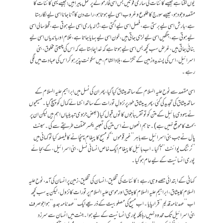
یوں لگتا ہے جیسے کائنات کی ساری قوتیں بس اسی فارمولے پر عمل پیرا ہیں؛ جیسے یہی کائنات کا
مقصد وجود ہو، جیسے سورج کا طلوع و غروب اسی لیے ہوتا ہو، رات دن کا آنا جانا اسی لیے لگا رہتا
ہے، بارش اسی لیے برستی ہے، فصل اسی لیے اگتی ہے، ژالہ باری اسی لیے ہوتی ہے، قحط سالی اسی
لیے ہوتی ہے، جنگیں اسی لیے لڑی جاتی ہیں، خون اسی لیے بہایا جاتا ہے، غلام اور باندیاں اسی لیے
بنائی جاتی ہیں، غرض سب کچھ بس اسی لیے ہوتا ہے کہ خدا چاہتا ہے کہ اس کی چہیتی مخلوق، بنی
اسرائیل ، اس کی پسندیدہ زمین کے ٹکڑے، بلاد الشام، میں سکونت پذیر ہوکر اس کی عبادت میں لگی
رہے۔
اسی مقصد سے نوح علیہ السلام کے ساتھ میثاق کیا گیا ، پھر ان کی نسل میں ابراہیم علیہ السلام کے
ساتھ میثاق کی تجدید کی گئی، پھر یہ میثاق طور پر نزولِ تورات کے ساتھ انتہائے کمال کو پہنچ گیا۔ مسیحیوں
نے یہودی بائبل کے متن کو تو تقریباً جوں کا توں قبول کیا (بعض جزوی تبدیلیاں اہم ہیں لیکن ان پر
بحث کا موقع نہیں ہے)۔ تاہم انھوں نے اس متن کی تعبیر یکسر مختلف طریقے سے کی۔ سینٹ
پال نے جب بنی اسرائیل سے باہر ’’غیر قوموں‘‘ کو مسیح کا پیغام پہنچانے کا فیصلہ کیا تو کہانی میں
’’ٹرننگ پوائنٹ‘‘آگیا۔ اب بائبل کا پیغام ایک خاص انسانی نسل ، بنی اسرائیل، کے بجائے
پوری انسانیت کے لیے عام ہوگیا۔
کہانی کے ابتدائی حصے وہی رہے: کائنات کی تخلیق، انسان کی تخلیق، زمین پر انسان کی آمد، نوح علیہ
السلام کا میثاق، ابراہیم علیہ السلام کا میثاق اور موسی علیہ السلام پر تورات کا نزول، لیکن یہ سب کچھ
اب ’’عہدنامہ قدیم‘‘ قرار پایا۔ اب مسیح کی مصلوبیت کے ذریعے ایک ’’عہدنامہ جدید‘‘ ہوا جو صرف
بنی اسرائیل تک محدود نہیں رہا بلکہ پوری انسانیت کے لیے ہوا۔ جنت میں انسان سے سرزد