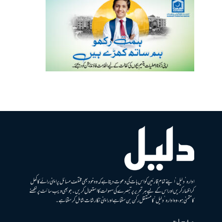
ادارہ ’دلیل‘ اپنے تمام قارئین کو اس بات کی دعوت دیتا ہے کہ وہ خود بھی مختلف مسائل پر اپنی رائے کا کھل
کر اظہار کریں اور اس کے لیے ہر تحریر پر تبصرے کی سہولت کا استعمال کریں۔ جو بھی ویب سائٹ پر لکھنے
کا متمنی ہو، وہ ادارہ ’دلیل‘ کا مستقل رکن بن سکتا ہے اور اپنی نگارشات شامل کرسکتا ہے۔
صفحات