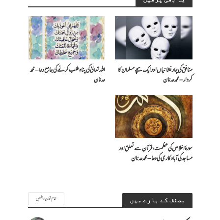
منافق کی چار نشانیاں اور ایک سچے مسلمان کا
اللہ تعالیٰ کی پناہ طلب کرنے کی جامع دعا – محمد
کردار – محمد عدنان
عدنان
سورۂ اخلاص کی عظمت، قرآن سے تعلق اور
مساجد کی آبادکاری کی دعا – محمد عدنان
تمام تحاریر دیکھیں
مصنف کے بارے میں