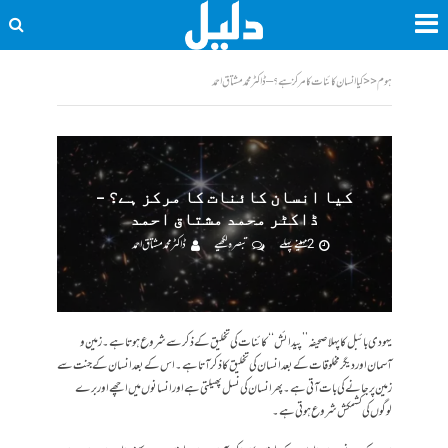
ہوم
<<
کیا انسان کائنات کا مرکز ہے؟ – ڈاکٹر محمد مشتاق احمد
کیا انسان کائنات کا مرکز ہے؟ –
ڈاکٹر محمد مشتاق احمد
2 مہینے پہلے
تبصرہ لکھیے
ڈاکٹر محمد مشتاق احمد
یہودی بائبل کا پہلا صحیفہ ’’پیدائش‘‘ کائنات کی تخلیق کے ذکر سے شروع ہوتا ہے۔ زمین و
آسمان اور دیگر مخلوقات کے بعد انسان کی تخلیق کا ذکر آتا ہے۔ اس کے بعد انسان کے جنت سے
زمین پر جانے کی بات آتی ہے۔ پھر انسان کی نسل پھیلتی ہے اور انسانوں میں اچھے اور برے
لوگوں کی کشمکش شروع ہوتی ہے۔