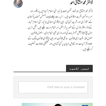
ڈاکٹر محمد مشتاق احمد
ڈاکٹر محمد مشتاق احمد شفاء تعمیرِ ملت یونیورسٹی اسلام آباد میں پروفیسر اور
سربراہ شعبۂ شریعہ و قانون ہیں۔ اس سے پہلے چیف جسٹس آف پاکستان
کے سیکرٹری اور شریعہ اکیڈمی، بین الاقوامی اسلامی یونیورسٹی اسلام آباد،
کے ڈائریکٹر جنرل کے طور پر فرائض سرانجام دے چکے ہیں۔قبل ازیں
سول جج/جوڈیشل مجسٹریٹ کی ذمہ داری بھی انجام دی۔ اصولِ قانون،
اصولِ فقہ، فوجداری قانون، عائلی قانون اور بین الاقوامی قانونِ جنگ کے
علاوہ قرآنیات اور تقابلِ ادیان پر کئی کتابیں اور تحقیقی مقالات تصنیف
کرچکے ہیں۔
تبصرہ لکھیے
Click here to post a comment