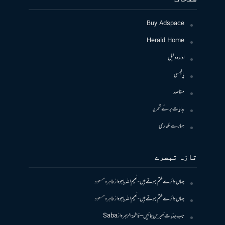
Buy Adspace
Herald Home
ادارہ دلیل
پالیسی
مقاصد
ہدایات برائے تحریر
ہمارے لکھاری
تازہ تبصرے
جہاں دائرے ختم ہوتے ہیں- نعیم اللہ باجوہ
از
طاہرہ مسعود
جہاں دائرے ختم ہوتے ہیں- نعیم اللہ باجوہ
از
طاہرہ مسعود
جب جذبات خبر بن جائیں – فاطمۃالزہرہ
از
Saba