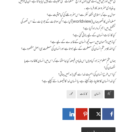
کی گئیں اور جن میں بہت سی باتوں کو آج ’’مسلّمات‘‘ کی حیثیت سے پیش کیا جاتا ہے، ان کی جڑ میں
یہ بنیادی مفروضہ کارفرما ہے۔
سوال یہ ہے کہ اسلامی نقطہ نظر سے اس مفروضے کی کیا حیثیت ہے؟
مسلمانوں کا تصورِ جہاں (worldview) کیا ہے؟ کن سوالات کے جوابات نے اس تصور کی
تشکیل میں اہم کردار ادا کیا ہے؟
کیا کائنات انسان کے لیے بنائی گئی ہے؟
کیا زمین و آسمان میں سب کچھ انسان کے فائدے کے لیے ہے؟
کیا اللہ کا ہر حکم انسان کی مصلحت کے لیے ہوتا ہے اور انسان کی مصلحت ہی اصل مقصود ہے؟
جہاں حکم معلوم نہ ہو، کیا وہاں اس بنیاد پر فیصلہ کیا جاسکتا ہے کہ اس میں انسان کا فائدہ ہے یا
نقصان کی ؟
کیا اس طرح انسان کی اہمیت خدا سے بھی بڑھ نہیں جاتی؟
کیا خدا انسان کا بھلا چاہنے کیلئے ہے، یا انسان خدا کا فیصلہ ماننے کیلیے ہے؟
ٹیگز
انسان
کائنات
محور
یہ بھی پڑھیں