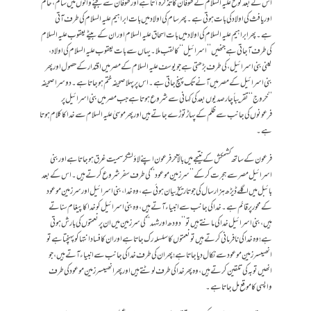
اس کے بعد نوح علیہ السلام کے طوفان کا تذکرہ آتا ہے اور طوفان سے بچنے والوں میں سام، حام
اور یافث کی اولاد کی بات ہوتی ہے۔ پھر سام کی اولاد میں بات ابراہیم علیہ السلام کی طرف آتی
ہے۔ پھر ابراہیم علیہ السلام کی اولاد میں بات اسحاق علیہ السلام اور ان کے بیٹے یعقوب علیہ السلام
کی طرف آجاتی ہے جنھیں’’اسرائیل‘‘ کا لقب ملا۔ یہاں سے بات یعقوب علیہ السلام کی اولاد ،
یعنی بنی اسرائیل، کی طرف بڑھتی ہے جو یوسف علیہ السلام کے مصر میں اقتدار کے حصول اور پھر
بنی اسرائیل کے مصر میں آنے تک پہنچ جاتی ہے۔ اس پر پہلا صحیفہ ختم ہوجاتا ہے۔ دوسرا صحیفہ
’’خروج‘‘ تقریباً چار صدیوں بعد کی کہانی سے شروع ہوتا ہے جب مصر میں بنی اسرائیل پر
فرعونوں کی جانب سے ظلم کے پہاڑ توڑے جاتے ہیں اور پھر موسیٰ علیہ السلام سے خدا کا کلام ہوتا
ہے۔
فرعون کے ساتھ کشمکش کے نتیجے میں بالآخر فرعون اپنے لاؤ لشکر سمیت غرق ہوجاتا ہے اور بنی
اسرائیل مصر سے ہجرت کرکے’’سرزمینِ موعود‘‘ کی طرف سفر شروع کرتے ہیں۔ اس کے بعد
بائبل میں اگلے ڈیڑھ ہزار سال کی جو تاریخ بیان ہوئی ہے ، وہ خدا، بنی اسرائیل اور سرزمینِ موعود
کے محور پر قائم ہے۔ خدا کی جانب سے انبیاء آتے ہیں، وہ بنی اسرائیل کو خدا کا پیغام سناتے
ہیں، بنی اسرائیل خدا کی مانتے ہیں تو ’’دودھ اور شہد‘‘کی سرزمین میں ان پر نعمتوں کی بارش ہوتی
ہے؛ وہ خدا کی نافرمانی کرتے ہیں تو نعمتوں کا سلسلہ رک جاتا ہے اور ان کا فساد انتہا کو پہنچتا ہے تو
انھیںسرزمینِ موعود سے نکال دیا جاتا ہے؛ پھر ان کی طرف خدا کی جانب سے انبیاء آتے ہیں ، جو
انھیں توبہ کی تلقین کرتے ہیں، وہ پھر خدا کی طرف لوٹتے ہیں اور پھر انھیںسرزمینِ موعود کی طرف
واپسی کا موقع مل جاتا ہے۔