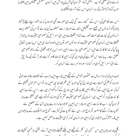
ہونے والی غلطی کو اب ’’اصل گناہ‘‘ قرار دیا گیا جس کی پاداش میں انسان مسلسل تکلیفوں میں مبتلا رہا
اور یہ گناہ اتنا مؤثر رہا کہ ہر انسان اس کے اثرات بھگتتا رہا.
اس سے خلاصی کی ، اس کے ’’کفارے‘‘کی ایک ہی صورت تھی اور وہ یہ کہ خدا خود اپنے بیٹے (نعوذ
باللہ)کو انسانوں میں بھیجے ، وہ تکلیفیں اٹھائے اور پھر اسے مصلوب کیا جائے تو اس کی مصلوبیت
انسانوں کی نجات کا باعث ٹھہرے! تمام مخلوقات میں بنی اسرائیل کی خصوصی حیثیت ہو، یا تمام
مخلوقات میں انسان کی خصوصی حیثیت ہو، دونوں صورتوں میں یہود و نصاری میں اس بات پر اتفاق
پایا گیا کہ خدا کا کائنات میں اس خصوصی سیارے ، زمین، اور اس پر موجود مخلوق کے ساتھ خصوصی
تعلق ہے۔ یہ بات اس نظریے کی بنیاد بن گئی کہ زمین کائنات کا مرکز ہے ؛ پھر آگے ایک فریق
نے بنی اسرائیل کو ہی مرکز مانا، اور دوسرے نے انسان کو۔
جب مزید ڈیڑھ ہزار سال بعد مختلف عوامل کے نتیجے میں یورپ میں مذہب کے خلاف بغاوت ہوئی
اور خدا کو علم کی بحث سے ہی خارج کیا گیا اور بائبل علم کا ماخذ ہی نہیں رہا، تو اس اہم موڑ پر گلیلیو نے
کہا کہ سورج زمین کے گرد چکر نہیں لگارہا، بلکہ زمین سورج کے گرد گھوم رہی ہے۔ اس کے بعد زمین
کائنات کی مرکز نہیں رہی، انسان کی خصوصی حیثیت ختم ہوگئی اور خدا کو تو ویسے بھی گفتگو سے باہر
قرار دیا گیا۔ اب کائنات ، زمین اور پھر اس زمین پر موجود جاندار و بے جان اشیا کے متعلق نئے
نظریات تراشنے کا سلسلہ شروع ہوا۔ ان نئے نظریات کی کثرت ، تنوع اور اختلاف کے باوجود ان
میں قدر مشترک یہ موجود رہی کہ زمین اور انسان کو مرکزی حیثیت حاصل نہیں ہے۔
اگلی چند صدیوں میں اس ’’تنویری‘‘ فکر کے نتیجے میں جتنے فلسفے وجود میں آئے ، جتنی سائنسی تحقیقات