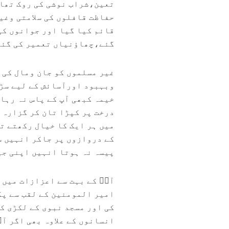
تعین،شراب نوشی کی روک تھا
حفاظت قافلوں کی سلامتی وغی
قائم کیا گیا اور جوانوں کی
گئے،چھاؤنیاں تعمیر کی گئیں
غیر مسلموں کو جان ومال کی 
وبہبود اورآسائش کے لیے سڑ
خیمہ کبھی آپ کے پاس نہ رہا
درخت پر کپڑا تان کر گزارہ 
میں ہر ایک کا خیال رکھتے ت
کے دروازوں پر جاکر انہیں سل
پیسہ نہ ہوتا انہیں اپنی ج
آپؓ کے بہت سے اعزازات میں 
کی اور مسجد نبوی کے لکڑی ک
انسانوں کے علاوہ بھی اگر آ