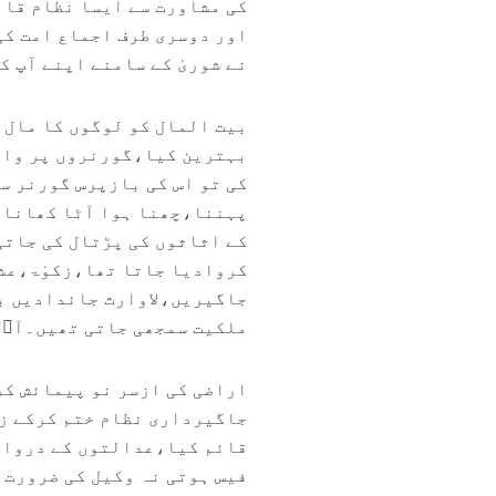
کی مشاورت سے ایسا نظام قائ
اور دوسری طرف اجماع امت کی
نے شوریٰ کے سامنے اپنے آپ ک
بیت المال کو لوگوں کا مال 
بہترین کیا،گورنروں پر واضح
کی تو اس کی بازپرس گورنر س
پہننا،چھنا ہوا آٹا کھانا 
کے اثاثوں کی پڑتال کی جاتی
کروادیا جاتا تھا،زکوٰۃ،عش
جاگیریں،لاوارث جائدادیں با
ملکیت سمجھی جاتی تھیں۔آپؓ 
اراضی کی ازسر نو پیمائش کر
جاگیرداری نظام ختم کرکے ز
قائم کیا،عدالتوں کے دروازے
فیس ہوتی نہ وکیل کی ضرورت 