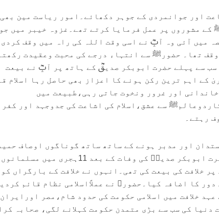
اعت اور جوانمردی کے جوہر دکھائے۔امور ریاست مین بھی
 کے مشوروں پر عمل فرمایا کرتے تھے۔غزوہ خیبر میں جو
ہ میں آئی وہ آپؓ نے اسی وقت اللہ کی راہ میں وقف کردی 
ا وقف تھا۔ حضورﷺ سے انتہاء درجے کی محبت وعقیدت رکھتے
ب سے پہلے حضرت ابوبکر صدیقؓ کے ہاتھ پر آپؓ نے بیعت
ریٰ کے اہم ترین رکن ہونے کا اعزاز بھی حاصل رہا اسلام ق
خاندانی اور غرور ونخوت جاتی رہی،طبیعت میں
اردوعالمﷺ سے عشق،اسلام کی اشاعت کی جدوجہد اور کفر 
ف رہتے۔
تدان اور مدبر ہونے کے ساتھ ساتھ گوناگوں اوصاف حمید
حسین وجمیل امتزاج تھے، حضرت ابوبکر صدیقؓ کی وفات کے بعد 11ہجری میں مس
ر خلافت کی بیعت کی تھی۔انہوں نے خلافت کے بارگراں کو 
دور کا اضافہ کیا۔حضورﷺ نے عملاًاسلامی نظام قائم کردی
عہد خلافت میں اسلامی حکومت کی حدود شام،مصر اورایران 
دنیا کی سب سے بڑی متمدن حکومت کہلانے لگی، صحابہ کرا