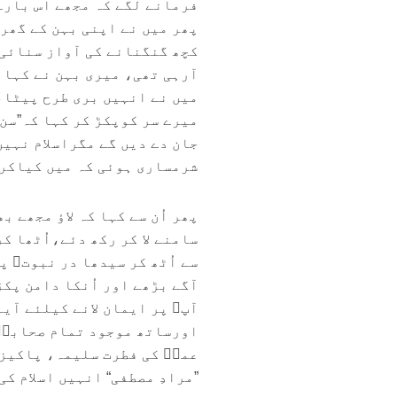
فرمانے لگے کہ مجھے اس بارے
پھر میں نے اپنی بہن کے گھر
کچھ گنگنانے کی آواز سنائی 
آرہی تھی، میری بہن نے کہا 
میں نے انہیں بری طرح پیٹا،
میرے سر کوپکڑ کر کہا کہ”سن 
جان دے دیں گے مگراسلام نہیں
شرمساری ہوئی کہ میں کیاکرد
پھر اُن سے کہا کہ لاؤ مجھے 
سامنے لا کر رکھ دئے،اُٹھا ک
سے اُٹھ کر سیدھا در نبوتﷺ پ
آگے بڑھے اور اُنکا دامن پکڑ
آپﷺ پر ایمان لانے کیلئے آی
اورساتھ موجود تمام صحابہؓ 
عمرؓ کی فطرت سلیمہ، پاکیزگ
”مرادِ مصطفی“ انہیں اسلام کی