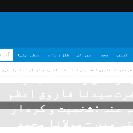
تعلیم
صحت
اسپورٹس
طنز و مزاح
وسطی ایشیا
 المومنین،خلیفہ
 سیدنا فاروق اعظم رضی اللہ عنہ : شخصیت و کردار کے آئینہ میں –
کر عدل و انصاف،مراد
ت سیدنا فاروق اعظم
 عنہ : شخصیت و کردار
ہ میں – مولانا محمد