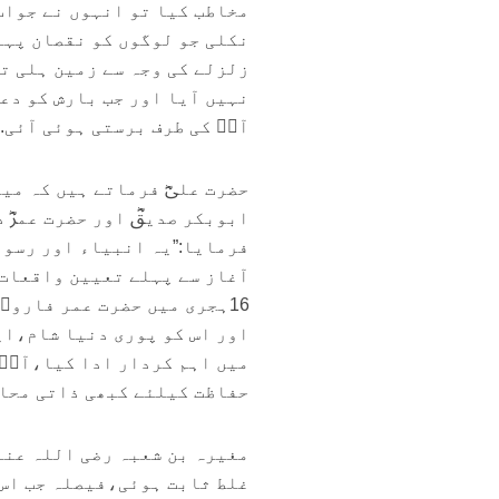
مخاطب کیا تو انہوں نے جواب
نکلی جو لوگوں کو نقصان پہن
زلزلے کی وجہ سے زمین ہلی ت
نہیں آیا اور جب بارش کو دعا
آپؓ کی طرف برستی ہوئی آئی.
حضرت علیؓ فرماتے ہیں کہ می
ابوبکر صدیقؓ اور حضرت عمرؓ
فرمایا:”یہ انبیاء اور رسول
آغاز سے پہلے تعیین واقعات 
16ہجری میں حضرت عمر فارو
اور اس کو پوری دنیا شام،ا
میں اہم کردار ادا کیا،آپؓ 
حفاظت کیلئے کبھی ذاتی محا
مغیرہ بن شعبہ رضی اللہ عنہ 
غلط ثابت ہوئی،فیصلہ جب اس ک