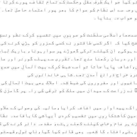
م کیا جو ایک طرف عقل وحکمت کے تمام تقاضے پورے کرتا 
 وجہ سے اس نظام کو عوام کا بھر پور اعتماد حاصل تھا۔
و جواب دہ بنایا۔
سمجھا،اسلامی سلطنت کو صوبوں میں تقسیم کرکے نظم ونسق
 کیا کہ اگر کسی طاقتور نے کسی کمزور کو ہڑپ کرنے کی 
ے ہوگی، ان کیلئے ترکی گھوڑے پر سوارہونا، باریک لباس
اور دربان رکھنا منع تھا۔تقرری سے پہلے گورنر اور عا
،اضافہ پایا جاتا تو اسے ضبط کرکے بیت المال میں جمع
ر، خراج ذرائع آمدن تھے۔شاہی خاندانوں کی
غیوں اور مفروروں کی ضبط شدہ املاک بھی بیت المال کی
نے زراعت کے میدان میں ملک کو ترقی کی راہ پر گامزن ک
اکے پیداوار میں اضافہ کرایا،مالیہ کی وصولی کے علاو
مین کاشتکاروں میں تقسیم کردی آبپاشی کاباقاعدہ نظا
 ہر عام وخاص کیلئے کھلے رہتے، مقدمہ دائر کرنے کی ک
رہتی،افتاء کا شعبہ بھی قائم کیا گیا،ناپ تول،قیمتوں