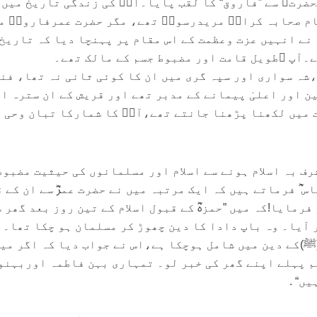
حضرتﷺ سے ”فاروق“ کا لقب پایا۔آپؓ کی زندگی تاریخ میں 
م صحابہ کرامؓ مریدرسولؐ تھے، مگر حضرت عمرفاروقؓ م
نے انہیں عزت وعظمت کے اس مقام پر پہنچا دیا کہ تاریخ
ے۔آپ ؓطویل قامت اور مضبوط جسم کے مالک تھے۔
ہ سواری اور سپہ گری میں ان کا کوئی ثانی نہ تھا، فن
 اور اعلیٰ پیمانے کے مدبر تھے اور قریش کے ان سترہ ا
 میں لکھنا پڑھنا جانتے تھے،آپؓ کا شمارکا تبان وحی 
ف بہ اسلام ہونے سے اسلام اور مسلمانوں کی حیثیت مضبوط
 ؓ فرماتے ہیں کہ ایک مرتبہ میں نے حضرت عمرؓ سے ان کے 
فرمایا!کہ میں ”حمزہؓ کے قبول اسلام کے تین روز بعد گھر 
 آیا۔ وہ باپ دادا کا دین چھوڑ کر مسلمان ہو چکا تھا۔ 
ﷺ)کے دین میں شامل ہوچکا ہے،اس نے جواب دیا کہ اگر می
 پہلے اپنے گھر کی خبر لو۔ تمہاری بہن فاطمہ اوربہنو
ں“ .