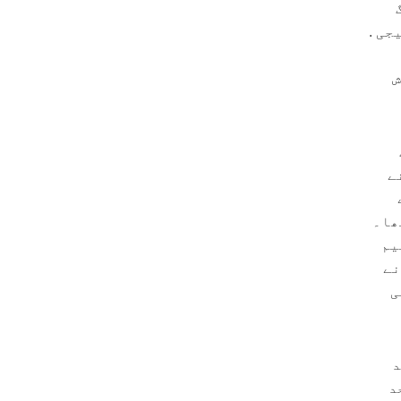
جی .
ش
ے
ھا۔
یم
نے
ی
د
د