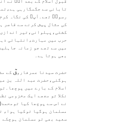
قبول اسلام کے بعد آپؓ نے آن
تابانی سے جگمگارہی ہے،تما
رسولؐ تھے۔آپﷺ کی نگاہ کرم 
کی مثال پیش کرنے سے قاصر ہ
کشتی،پہلوانی،تیر اندازی،ش
حرب میں مہارت،انتہائی ذہین
میں سے تھے جو زمانہ جاہلیت
بھی ہوتا ہے۔
حضرت سیدنا عمرفاروقؓ کے مشر
ہوگئی،حضرت عبد اللہ بن عباس
اسلام کے بارے میں پوچھا۔تو 
نکلا تو مجھے ایک مخزومی نظر
نے اس سے پوچھا کیا تومحمد(
مسلمان ہوگیا توکیا ہوا، تم
سعید بھی تو مسلمان ہوچکے ہی