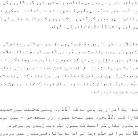
م،انسداد بے رحمی حیوانات، راستوں اور گزرگاہوں کی
رہ کے امور محکمہ پولیس کے سپرد تھے۔باقاعدہ عسکری ن
 تنخواہیں مقرر کی گئیں انکے بچوں کے وظائف مقرر کیے
 اور پنشن کا نظام قائم کیا گیا.
حفاظت دے کر انہیں مکمل مذہبی آزادی دی گئی۔ عوام کی ف
کیں،پل اور سرائے تعمیر کرائی گئیں۔تمام زمانہ خلافت
،سفر میں منزل پر پہنچ کر دھوپ یا بارش سے بچنے کیلئے 
کرلیتے،اپنے زمانہ خلافت میں تین عمرے کیے،اپنی مملک
ھے،حتیٰ کہ جن عورتوں کے خاوند جہاد کیلئے گئے ہوئے تھ
ام پیش کرتے،ان کیلئے سودا سلف خرید کرلاتے اور جن کے 
یب سے خریدکردیتے۔
سے ایک اعزاز یہ بھی ہے کہ آپؓ وہ پہلی شخصیت ہیں جنہی
امیر المومنین کے لقب سے پکارا گیا،17ہجری میں مسجد نبوی اور مسجد حرام میں ت
ے ستون نکال کر اینٹ کے ستون لگادیے زمین پر موجود
پؓ نے ہوا کو حکم دیا تو اس نے مانا،قبرستان میں مردوں