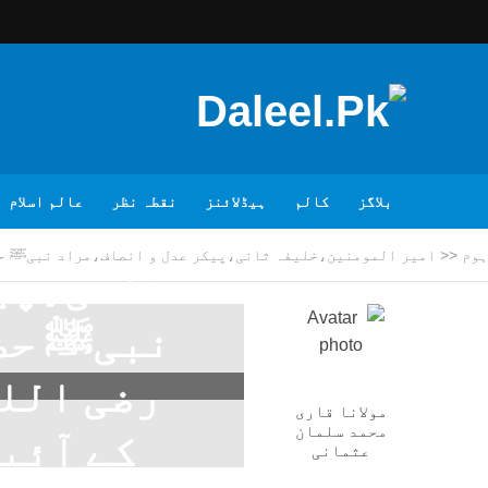
بلاگز
کالم
ہیڈلائنز
نقطہ نظر
عالم اسلام
امیر
ہوم
<<
امیر المومنین،خلیفہ ثانی،پیکر عدل و انصاف،مراد نبیﷺ حضرت
ثانی،پی
نبیﷺ حضر
رضی اللہ
مولانا قاری
محمد سلمان
کے آئین
عثمانی