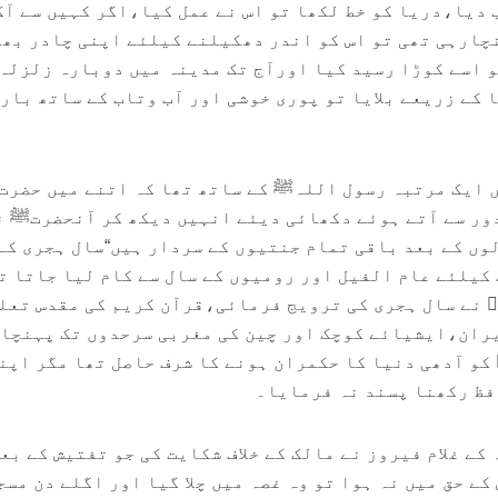
 دیا،دریا کو خط لکھا تو اس نے عمل کیا،اگر کہیں سے آگ
چارہی تھی تو اس کو اندر دھکیلنے کیلئے اپنی چادر بھی
و اسے کوڑا رسید کیا اورآج تک مدینہ میں دوبارہ زلزلہ
 کے زریعے بلایا تو پوری خوشی اور آب وتاب کے ساتھ بار
ں ایک مرتبہ رسول اللہﷺ کے ساتھ تھا کہ اتنے میں حضرت
 دور سے آتے ہوئے دکھائی دیئے انہیں دیکھ کر آنحضرتﷺ ن
وں کے بعد باقی تمام جنتیوں کے سردار ہیں“سال ہجری کے
کیلئے عام الفیل اور رومیوں کے سال سے کام لیا جاتا ت
قؓ نے سال ہجری کی ترویج فرمائی،قرآن کریم کی مقدس تعل
یران،ایشیائے کوچک اور چین کی مغربی سرحدوں تک پہنچا
کو آدھی دنیا کا حکمران ہونے کا شرف حاصل تھا مگر اپن
فظ رکھنا پسند نہ فرمایا۔
کے غلام فیروز نے مالک کے خلاف شکایت کی جو تفتیش کے بع
ے حق میں نہ ہوا تو وہ غصہ میں چلا گیا اور اگلے دن مسج