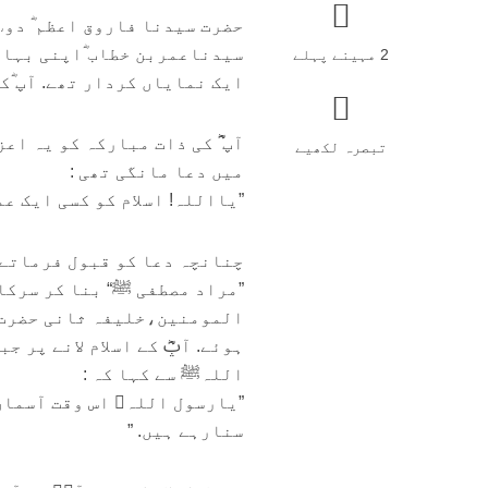
س
حضرت سیدنا فاروق اعظم ؓ دو
سیدناعمربن خطاب ؓاپنی بہاد
2 مہینے پہلے
2 مہینے پہلے
ایک نمایاں کردار تھے. آپ ؓک
آپ ؓ کی ذات مبارکہ کو یہ اع
تبصرہ لکھیے
میں دعا مانگی تھی :
”یااللہ! اسلام کو کسی ایک ع
چنانچہ دعا کو قبول فرماتے ہ
”مراد مصطفی ﷺ“ بنا کر سرکا
المومنین،خلیفہ ثانی حضرت س
ہوئے. آپؓ کے اسلام لانے پر 
اللہﷺ سے کہا کہ :
”یارسول اللہﷺ اس وقت آسمان 
سنارہے ہیں. ”