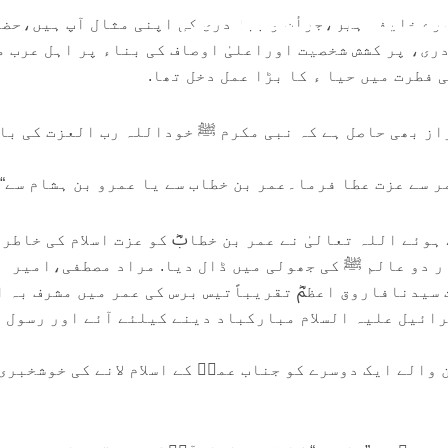
لمان عثمانی
سرے خلیفہ ہیں،جرأت و بہا دری کی اپنی مثال آپ ہیں،حض
ری، پر کشش شخصیت اوراعلیٰ اوصاف کی بناء پر اہل عرب م
تبصرہ لکھیے
مولانا قاری محمد سلمان عثمانی
ی فطرت میں حیا ء کا بڑا عمل دخل تھا.
زاز بھی حاصل ہے کہ نبی مکرم ﷺ خوداللہ رب العزت کی با
مر سے عزت عطا فرما۔عمر بن خطاب سے یا عمرو بن ہشام سے“
وئے اللہ تعالیٰ نے عمر بن خطابؓ کو عزت اسلام کی خاطر
ر دو عالم ﷺ کی جھولی میں ڈال دیا. مراد مصطفی،امیر
یدنافاروق اعظمؓ تقریباًتیس برس کی عمر میں مشرف بہ ا
جبرائیل علیہ السلام مبارکباد دینے کیلئے آئے اور رسول
والے ایک دوسرے کو جناب عمرؓ کے اسلام لانے کی خوشخبری