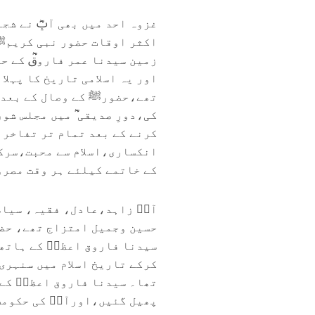
غزوہ احد میں بھی آپؓ نے شج
اکثر اوقات حضور نبی کریمﷺ
زمین سیدنا عمر فاروقؓ کے حص
اور یہ اسلامی تاریخ کا پہل
تھے،حضورﷺ کے وصال کے بعد س
کی،دورِ صدیقی ؓ میں مجلس شو
کرنے کے بعد تمام تر تفاخر 
انکساری،اسلام سے محبت،سرک
کے خاتمے کیلئے ہر وقت مصرو
آپؓ زاہد،عادل، فقیہ، سیاس
سیدنا فاروق اعظمؓ کے ہاتھ پ
کرکے تاریخ اسلام میں سنہری 
تھا۔ سیدنا فاروق اعظمؓ کے 
پھیل گئیں،اورآپؓ کی حکومت 