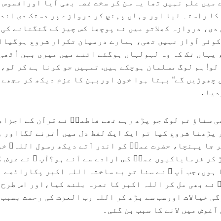
 میں علم نہیں تھا یہ سن کر سخت غصہ بھی آیا اورافسوس 
 کا راستہ لیا اور وہاں پہنچ کر دروازے پر دستک دی اندر
دی، دروازہ کھلاتو میں نے پوچھا کس چیز کے گنگنانے کی 
کوئی آواز نہیں تھی، ہمارے درمیان تکرار شروع ہوگیاا
 یہاں تک کہ وہ لہولہان ہوگئے اتنے میں میری بہن اُٹھی
لو! ہم لوگ مسلمان ہوچکے ہیں. تمہیں جو کرنا ہے کر لو، 
 چھوڑیں گے“ بہتا ہوا خون اوربہن کا عزم دیکھ کر مجھے
یا .
بھی سناؤ تم لوگ جو پڑھ رہے تھے فاطمہؓ نے قرآن کے اجزاء
ر پڑھنا شروع کیا تو ایک ایک لفظ دل میں اُترنے لگااور 
ر جا پہنچا، حضرت عمرؓ کو اندر آتے دیکھ رسول اللہﷺ خو
 کر فرمایاکیوں عمرؓ کس ارادے سے آئے ہو؟آپ ؓ نے عرض ک
ا ہوں،جب آپ ﷺ نے سنا تو بے ساختہ اللہ اکبر پکاراٹھے
نے بھی مل کر اللہ اکبر کا نعرہ بلند کیا،اور اس طرح 
ی خیالات اورسب سے بڑھ کر اللہ رب العزت کی رحمت بسبب
 آغوش میں لانے کا سبب بن گئی۔