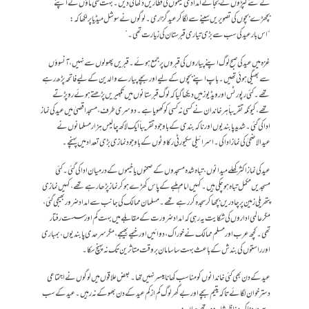
کے نئے کپڑوں کے بجائے امدادی خیموں کی قطاریں دکھائی دیں۔ بہت سی ماؤں نے اپنے
بچھڑے بچوں کی تصویریں سینے سے لگا کر عید گزاری۔ لوگوں نے سوشل میڈیا پر لکھا کہ:
“اس بار عید کی سب سے بڑی تیاری قبرستان کی زیارت تھی۔”
غزہ میں عید کی صبح لوگ اپنے پیاروں کی قبروں پر جمع ہوئے۔ قبریں پھولوں سے نہیں، آنسوؤں
سے بھیگی ہوئی تھیں۔ باپ اپنے بچوں کے لیے اور بچے پیارے والدین کے لیے فاتحہ پڑھ رہے
تھے۔کئی رپورٹس اور ویڈیوز میں دیکھا گیا کہ لوگ قبرستانوں میں تکبیریں پڑھتے ہوئے رو پڑتے
تھے، کیونکہ تقریباً ہر خاندان نے کسی نہ کسی کو کھویا ہے۔ دوسری طرف، مسجد اقصیٰ میں عید کی نماز
ادا کی گئی۔ شدید پابندیوں اور ناکہ بندی کے باوجود تقریباً ایک لاکھ چالیس ہزار مسلمانوں نے
عیدالاضحیٰ کی نماز ادا کی۔ اسرائیلی سکیورٹی رکاوٹوں کے باوجود نمازی بڑی تعداد میں پہنچے۔
عید کی نماز اکثر کھلے میدانوں، تباہ شدہ مسجدوں کے صحنوں یا خیموں کے درمیان ادا کی گئی۔کئی
مسجدیں مکمل تباہ ہو چکی ہیں۔ کہیں امام ملبے کے پاس کھڑے ہو کر نماز پڑھا رہے تھے، کہیں نمازی
پتھریلی زمین پر چادریں بچھا کر سجدہ کر رہے تھے۔مسلمان ممالک کی جانب سے امداد ضرور بھیجی گئی،
مگرعالمی اداروں کی شکایت یہ رہی کہ امداد ضرورت کے مقابلے میں بہت کم اور سست رفتار
تھی۔ کچھ عرب اور مسلم ممالک نے خوراک، دوائیں اور خیمے بھیجے، مگر سرحدی پابندیوں، بمباری
اور راستوں کی بندش کے باعث بہت سا سامان بروقت متاثرین تک نہ پہنچ سکا۔
عید کے دن بھی کئی خاندانوں کو مناسب کھانا میسر نہیں تھا۔ بعض علاقوں میں لوگوں نے اجتماعی
دسترخوان لگائے تاکہ یتیم بچے اور بے گھر لوگ کم از کم عید کے دن بھوکے نہ رہیں۔ عید کے سب