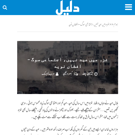
ہوم
<<
غزہ میں عید نہیں، اجتماعی سوگ – افشاں نوید
غزہ میں عید نہیں، اجتماعی سوگ –
افشاں نوید
2 مہینے پہلے
تبصرہ لکھیے
ویب ڈیسک
ہلال عید نے وہاں دیکھا. غزہ میں اس سال کی عید، عید کم اور اجتماعی سوگ زیاد محسوس ہوئی۔ وہی
تکبیریں تھیں… مگر ان کے پیچھے ملبے، خیمے، بھوک اور بچھڑنے والوں کی یاد تھی۔ پچھلے سال بھی غزہ
زخموں میں تھا، مگر اس سال فرق یہ تھا کہ بہت سے محلے اب نقشے سے مٹ چکے ہیں۔
ہزاروں خاندان ایسے ہیں جن کے گھروں کی جگہ اب صرف راکھ اور پتھر ہیں۔ عید کے دن بچوں