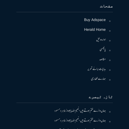
صفحات
Buy Adspace
Herald Home
ادارہ دلیل
پالیسی
مقاصد
ہدایات برائے تحریر
ہمارے لکھاری
تازہ تبصرے
جہاں دائرے ختم ہوتے ہیں- نعیم اللہ باجوہ
از
طاہرہ مسعود
جہاں دائرے ختم ہوتے ہیں- نعیم اللہ باجوہ
از
طاہرہ مسعود