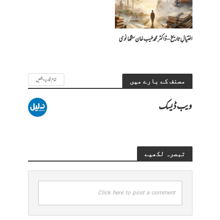
اغتیالِ تاریخ – ڈاکٹر محمد طیب خان سنگھانوی
تمام تحاریر دیکھیں
مصنف کے بارے میں
ویب ڈیسک
تبصرہ لکھیے
Click here to post a comment