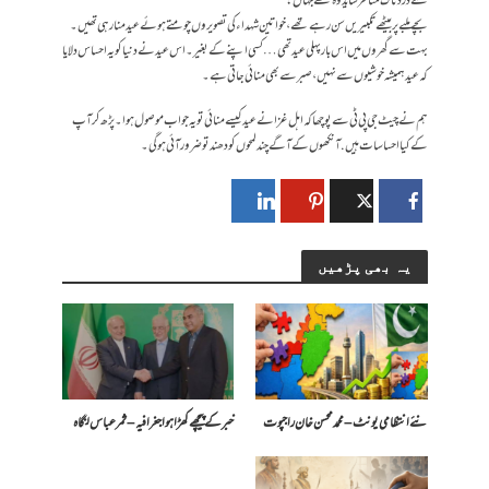
سے دردناک مناظر شاید وہ تھے جہاں:
بچے ملبے پر بیٹھے تکبیریں سن رہے تھے، خواتین شہداء کی تصویروں چومتے ہوئے عید منا رہی تھیں۔
بہت سے گھروں میں اس بار پہلی عید تھی… کسی اپنے کے بغیر۔ اس عید نے دنیا کو یہ احساس دلایا
کہ عید ہمیشہ خوشیوں سے نہیں، صبر سے بھی منائی جاتی ہے۔
ہم نے چیٹ جی پی ٹی سے پوچھا کہ اہل غزا نے عید کیسے منائی تو یہ جواب موصول ہوا۔پڑھ کر آپ
کے کیا احساسات ہیں. آنکھوں کے آگے چند لمحوں کو دھند تو ضرور آئی ہوگی۔
یہ بھی پڑھیں
​نئے انتظامی یونٹ – محمد محسن خان راجپوت
خبر کے پیچھے کھڑا ہوا جغرافیہ – ثمر عباس لنگاہ