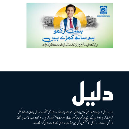
ادارہ ’دلیل‘ اپنے تمام قارئین کو اس بات کی دعوت دیتا ہے کہ وہ خود بھی مختلف مسائل پر اپنی رائے کا کھل
کر اظہار کریں اور اس کے لیے ہر تحریر پر تبصرے کی سہولت کا استعمال کریں۔ جو بھی ویب سائٹ پر لکھنے
کا متمنی ہو، وہ ادارہ ’دلیل‘ کا مستقل رکن بن سکتا ہے اور اپنی نگارشات شامل کرسکتا ہے۔