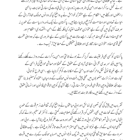
ہے۔ حالیہ علاقائی کشیدگی کے دوران بھی پاکستان نے ایران کے ساتھ سفارتی روابط برقرار رکھتے
ہوئے تحمل، مذاکرات اور امن کی ضرورت پر زور دیا۔ ایرانی قیادت کی سفارتی حمایت، باہمی
رابطوں اور خطے میں استحکام کے لیے مشترکہ خواہش نے یہ واضح کیا کہ دونوں ممالک محاذ آرائی کے
بجائے تعاون اور مفاہمت کو ترجیح دینا چاہتے ہیں۔ پاکستان نے ایک ذمہ دار ریاست کے طور پر نہ
صرف کشیدگی میں کمی کے لیے متوازن مؤقف اختیار کیا بلکہ خطے کے امن، اقتصادی استحکام اور
عوامی مفادات کو بھی مقدم رکھا۔ ایسے حالات میں پاکستان کے لیے ضروری ہے کہ وہ اپنی حکمتِ
عملی قومی مفاد، متوازن سفارتکاری اور علاقائی حقیقتوں کے مطابق ترتیب دے۔
پاکستان کو کسی بھی فریقیت سے گریز کرتے ہوئے ثالثی اور امن مذاکرات کے دروازے کھلے رکھنے
چاہییں جبکہ سرحدی نگرانی، مقامی آبادی کے حقوق کے تحفظ اور معاشی مواقع کی فراہمی کے
ذریعے غیر قانونی نقل و حرکت اور بدامنی کے امکانات کو کم کرنا چاہیے۔ اسی طرح توانائی،
تجارت اور ٹرانزٹ منصوبوں میں عملی پیش رفت دونوں ممالک کے درمیان اعتماد کو مضبوط بنا سکتی
ہے جبکہ علاقائی و بین الاقوامی فورمز پر مؤثر سفارتی رابطے کشیدگی کو بین الاقوامی قانون اور انسانی حقوق
کے دائرے میں رکھنے میں مددگار ثابت ہوسکتے ہیں۔
تقریب میں پیش کی گئی تصویری نمائش اور ادبی مباحثوں نے واضح کیا کہ ثقافت نرم قوت کے طور پر
کشیدگی کے لمحات میں بھی رشتوں کو برقرار رکھنے کی صلاحیت رکھتی ہے۔ ڈاکٹر محمد سلیم راؤ نے کہا کہ
اقبال اور ایرانی شعرا کا مشترکہ ادبی ورثہ خطے میں شعور اور وحدتِ فکر کو فروغ دیتا آیا ہے۔ادبی اور
تعلیمی تبادلوں کے ذریعے نوجوانوں میں باہمی احترام اور مثبت تاثر کو فروغ ملتا ہے۔ ایک علاقائی
سروے کے مطابق ثقافتی تبادلوں میں شریک نوجوانوں میں ہمسایہ ممالک کے بارے میں مثبت