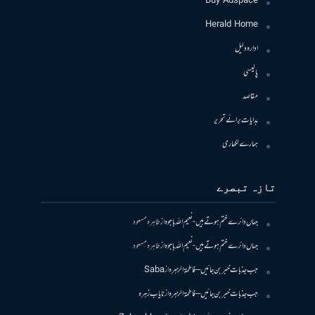
Buy Adspace
Herald Home
ادارہ دلیل
پالیسی
مقاصد
ہدایات برائے تحریر
ہمارے لکھاری
تازہ تبصرے
جہاں دائرے ختم ہوتے ہیں- نعیم اللہ باجوہ
از
طاہرہ مسعود
جہاں دائرے ختم ہوتے ہیں- نعیم اللہ باجوہ
از
طاہرہ مسعود
جب جذبات خبر بن جائیں – فاطمۃالزہرہ
از
Saba
جب جذبات خبر بن جائیں – فاطمۃالزہرہ
از
نایاب زہرہ