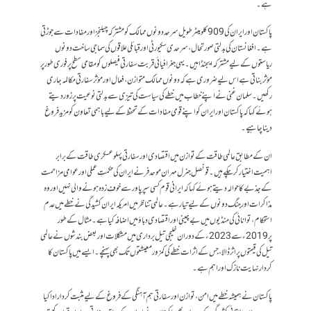
ہے۔
پاکستان اور ایران کی 909 کلومیٹر طویل سرحد دونوں ممالک کو مشترکہ چیلنجز اور مفادات سے جوڑتی
ہے۔ افغانستان کی بدلتی صورتحال، سرحدی سکیورٹی اور قبائلی علاقوں کی سماجی ساخت دونوں
ریاستوں کے لیے مشترکہ ایجنڈا ہیں۔ یہی جغرافیائی قربت سفارتی فیصلوں کو مقامی سطح پر فوری طور پر
مؤثر بناتی ہے اس لیے ضروری ہے کہ دونوں ممالک متوازن، فعال اور مؤثر سفارتی مکالمہ جاری
رکھیں۔ سلمان غنی نے اپنے خطاب میں خطے کی سیاست کی تیزی سے بدلتی نوعیت پر زور دیتے
ہوئے کہا کہ پاکستان اور ایران کو اپنے قومی مفادات کے تحفظ کے لیے باہمی تعاون کو مزید فروغ
دینا چاہیے۔
ان کے مطابق عالمی طاقت کے توازن میں اقتصادی اور سفارتی پہلو عسکری طاقت کے برابر
اہمیت اختیار کرچکے ہیں۔قونصل جنرل مہران موحدفر نے ایران کی حکمتِ عملی اور عوامی مزاحمت
کے جذبے کا حوالہ دیتے ہوئے کہا کہ ایرانی قوم کسی سپر پاور سے خوف زدہ ہونے والی نہیں اور وہ
مذاکرات اور جنگ دونوں کے لیے تیار ہے۔ عالمی تناظر میں امریکہ ایران کشیدگی نے خطے میں عدم
استحکام، توانائی کی منڈیوں میں بے چینی اور اقتصادی دباؤ میں اضافہ کیا ہے۔ مثال کے طور
پر 2019ء سے 2023ء کے دوران خلیجی تیل برداری میں مشکلات اور بعض بندشوں نے عالمی
تیل کی قیمتوں پر اثر ڈالا، جس کے اثرات خطے کی کمزور معیشتوں تک بھی پہنچے۔ ایسے میں پاکستان کا
کردار نہایت نازک اور اہم ہے۔
پاکستان نے ہمیشہ خطے میں امن، توازن اور سفارتی ہم آہنگی کے فروغ کے لیے مثبت کردار ادا کیا