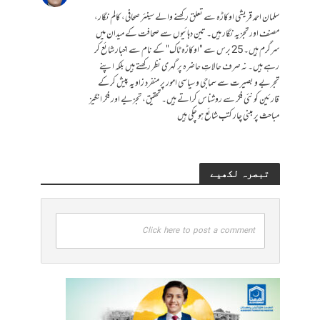
سلمان احمد قریشی اوکاڑہ سے تعلق رکھنے والے سینئر صحافی، کالم نگار،
مصنف اور تجزیہ نگار ہیں۔ تین دہائیوں سے صحافت کے میدان میں
سرگرم ہیں۔ 25 برس سے "اوکاڑہ ٹاک" کے نام سے اخبار شائع کر
رہے ہیں۔ نہ صرف حالاتِ حاضرہ پر گہری نظر رکھتے ہیں بلکہ اپنے
تجربے و بصیرت سے سماجی و سیاسی امور پر منفرد زاویہ پیش کرکے
قارئین کو نئی فکر سے روشناس کراتے ہیں۔ تحقیق، تجزیے اور فکر انگیز
مباحث پر مبنی چار کتب شائع ہو چکی ہیں
تبصرہ لکھیے
Click here to post a comment