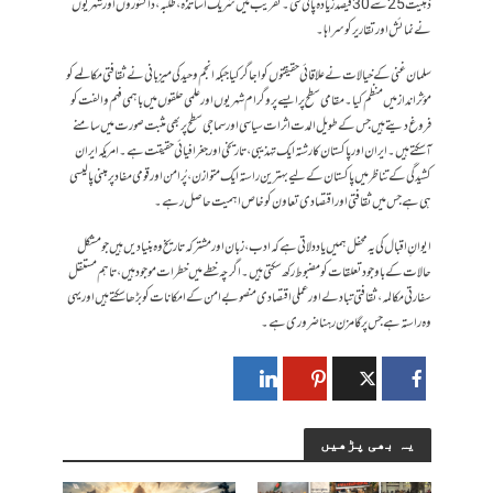
ذہنیت 25 سے 30 فیصد زیادہ پائی گئی۔تقریب میں شریک اساتذہ، طلبہ، دانشوروں اور شہریوں
نے نمائش اور تقاریر کو سراہا۔
سلمان غنی کے خیالات نے علاقائی حقیقتوں کو اجاگر کیا جبکہ انجم وحید کی میزبانی نے ثقافتی مکالمے کو
مؤثر انداز میں منظم کیا۔مقامی سطح پر ایسے پروگرام شہریوں اور علمی حلقوں میں باہمی فہم و الفت کو
فروغ دیتے ہیں جس کے طویل المدت اثرات سیاسی اور سماجی سطح پر بھی مثبت صورت میں سامنے
آسکتے ہیں۔ایران اور پاکستان کا رشتہ ایک تہذیبی، تاریخی اور جغرافیائی حقیقت ہے۔ امریکہ ایران
کشیدگی کے تناظر میں پاکستان کے لیے بہترین راستہ ایک متوازن، پُرامن اور قومی مفاد پر مبنی پالیسی
ہی ہے جس میں ثقافتی اور اقتصادی تعاون کو خاص اہمیت حاصل رہے۔
ایوانِ اقبال کی یہ محفل ہمیں یاد دلاتی ہے کہ ادب، زبان اور مشترکہ تاریخ وہ بنیادیں ہیں جو مشکل
حالات کے باوجود تعلقات کو مضبوط رکھ سکتی ہیں۔ اگرچہ خطے میں خطرات موجود ہیں، تاہم مستقل
سفارتی مکالمہ، ثقافتی تبادلے اور عملی اقتصادی منصوبے امن کے امکانات کو بڑھا سکتے ہیں اور یہی
وہ راستہ ہے جس پر گامزن رہنا ضروری ہے۔
یہ بھی پڑھیں