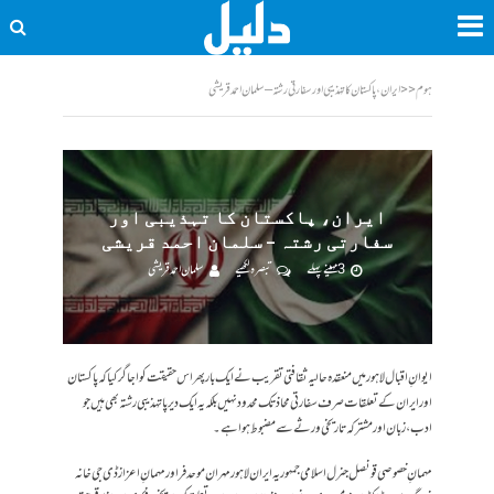
ہوم
<<
ایران، پاکستان کا تہذیبی اور سفارتی رشتہ – سلمان احمد قریشی
ایران، پاکستان کا تہذیبی اور
سفارتی رشتہ – سلمان احمد قریشی
3 مہینے پہلے
تبصرہ لکھیے
سلمان احمد قریشی
ایوانِ اقبال لاہور میں منعقدہ حالیہ ثقافتی تقریب نے ایک بار پھر اس حقیقت کو اجاگر کیا کہ پاکستان
اور ایران کے تعلقات صرف سفارتی محاذ تک محدود نہیں بلکہ یہ ایک دیرپا تہذیبی رشتہ بھی ہیں جو
ادب، زبان اور مشترکہ تاریخی ورثے سے مضبوط ہوا ہے۔
مہمانِ خصوصی قونصل جنرل اسلامی جمہوریہ ایران لاہور مہران موحدفر اور مہمانِ اعزاز ڈی جی خانہ