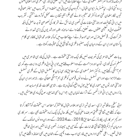
فرہنگ لاہور ڈاکٹر اصغر مسعودی نے اپنے خطابات میں اس تعلق کی تاریخی، فکری اور اخلاقی جہتوں
پر روشنی ڈالی۔ایڈمنسٹریٹر ایوانِ اقبال، انجم وحید کی میزبانی میں منعقدہ اس تقریب میں سینئر صحافی و
تجزیہ نگار سلمان غنی اور ڈاکٹر محمد سلیم راؤ نے بھی فکر انگیز تقاریر سے محفل کو ثروت بخشی۔ تقریب
میں ایرانی ثقافت اور تاریخی مقامات کی تصویری نمائش نے شرکاء کی خصوصی توجہ حاصل کی جبکہ
مختلف ادبی و تعلیمی حلقوں سے تعلق رکھنے والے اساتذہ، طلبہ اور شہریوں کی بڑی تعداد نے
شرکت کی۔قونصل جنرل مہران موحدفر نے اپنے خطاب میں کہا کہ علامہ محمد اقبال کا فارسی کلام
پاکستان اور ایران کے درمیان ایک مضبوط فکری و ثقافتی پل کی حیثیت رکھتا ہے۔
یہ بات محض شاعری کی تعریف نہیں بلکہ ایک تاریخی حقیقت ہے۔ اقبال کی فارسی شاعری میں
مسلم اُمہ کی خودی، توحید اور مزاحمت کے وہ اسلوب ملتے ہیں جو ایرانی ادبی و فکری روایت سے گہری
ہم آہنگی رکھتے ہیں۔ ڈاکٹر اصغر مسعودی کے مطابق فارسی زبان کا تسلسل اقبال کے فکری تسلسل
سے جڑا ہوا ہے اور اسی تسلسل نے دونوں قوموں کو فکری ہم آہنگی عطا کی ہے۔لاہور اور ایران کی
تاریخی عمارتوں میں معماری کا میل جول واضح دکھائی دیتا ہے۔ شاہی محلات، قدیم مساجد اور
بازاروں میں ایرانی طرزِ تعمیر کے اثرات نمایاں ہیں، جو اس باہمی تہذیبی رسوخ کی مادی علامتیں ہیں۔
ادبی سطح پر حافظ شیرازی، سعدی شیرازی اور علامہ اقبال کا مشترکہ مطالعہ اس حقیقت کو آشکار کرتا
ہے کہ خطے میں ثقافتی یکجہتی صرف ماضی کی یاد نہیں بلکہ حال کی ایک زندہ حقیقت بھی ہے۔سرکاری
اور نیم سرکاری ریکارڈز کے مطابق 2018ء سے 2024ء کے دوران دونوں ممالک کے
درمیان کم از کم 30 ثقافتی اقدامات کیے گئے جن میں سیمینارز، تصویری نمائشیں اور ادبی محافل
شامل تھیں۔ اعلیٰ تعلیمی اداروں میں فارسی ادب سے دلچسپی کے رجحان میں بھی اضافہ دیکھنے میں آیا