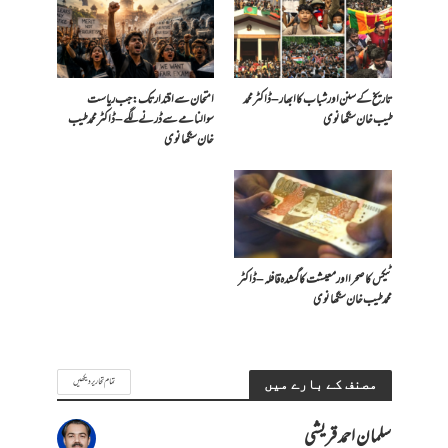
تاریخ کے سنن اور شباب کا ابھار – ڈاکٹر محمد
امتحان سے اقتدار تک: جب ریاست
طیب خان سنگھانوی
سوالنامے سے ڈرنے لگے – ڈاکٹر محمد طیب
خان سنگھانوی
ٹیکس کا صحرا اور معیشت کا گمشدہ قافلہ – ڈاکٹر
محمد طیب خان سنگھانوی
تمام تحاریر دیکھیں
مصنف کے بارے میں
سلمان احمد قریشی