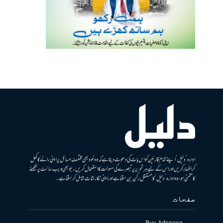
ادارہ ’دلیل‘ اپنے تمام قارئین کو اس بات کی دعوت دیتا ہے کہ وہ خود بھی مختلف مسائل پر اپنی رائے کا کھل
کر اظہار کریں اور اس کے لیے ہر تحریر پر تبصرے کی سہولت کا استعمال کریں۔ جو بھی ویب سائٹ پر لکھنے
کا متمنی ہو، وہ ادارہ ’دلیل‘ کا مستقل رکن بن سکتا ہے اور اپنی نگارشات شامل کرسکتا ہے۔
صفحات