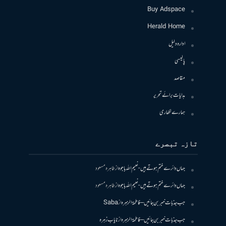
Buy Adspace
Herald Home
ادارہ دلیل
پالیسی
مقاصد
ہدایات برائے تحریر
ہمارے لکھاری
تازہ تبصرے
جہاں دائرے ختم ہوتے ہیں- نعیم اللہ باجوہ
از
طاہرہ مسعود
جہاں دائرے ختم ہوتے ہیں- نعیم اللہ باجوہ
از
طاہرہ مسعود
جب جذبات خبر بن جائیں – فاطمۃالزہرہ
از
Saba
جب جذبات خبر بن جائیں – فاطمۃالزہرہ
از
نایاب زہرہ