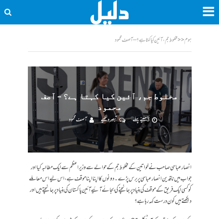
ہوم
<<
مخلوط جم، آئین کیا کہتا ہے؟ – آصف محمود
مخلوط جم، آئین کیا کہتا ہے؟ – آصف
محمود
3 مہینے پہلے
تبصرہ لکھیے
آصف محمود
انصارعباسی صاحب نے خواتین کے مخلوط جم کے حوالے سے وزیر اعظم سے ایک مطالبہ کیا اور
جواب میں ناقدین انصار عباسی پر برس پڑے۔ دونوں کا اپنا اپنا موقف ہے، اس لیے اس معاملے
کو کسی ایک فریق کے موقف کی بنیاد پر جانچنے کی بجائے آئیے آئین پاکستان کی بنیاد پر جانچتے ہیں اور
دیکھتے ہیں کون درست کہہ رہا ہے؟