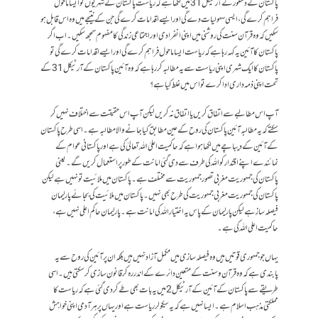
پاکستان کے دستور کے آرٹیکل 31 میں لکھا ہے کہ ریاست پاکستان کے شہریوں کو ایسا ماحول
فراہم کرے گی، ایسی سہولیات دے گی ا ور ایسے اقدامات کرے گی جن کے نتیجے میں وہ اس قابل ہو
سکیں کہ وہ قرآن سنت کی روشنی میں اپنی انفرادی اور اجتماعی زندگی کا مفہوم سمجھ سکیں۔ اب اگر
پاکستان کا آئین یہ کہہ رہا ہے کہ ریاست ایسا ماحول فراہم کرے گی اور ایسے اقدامات کرے گی تو
پاکستان کا ایک شہری اپنی ریاست سے یہ مطالبہ کر رہا ہے کہ وہ آئین پاکستان کے آرٹیکل 31کے
تحت اپنی ذمہ داری ادا کرے تو اس میں غلط کیا ہے؟
آپ اس مطالبے سے اتفاق کریں یا اتفاق نہ کریں لیکن آپ اس حقیقت سے اختلاف نہیں کر
سکتے کہ یہ مطالبہ آئین پاکستان کی روح کے عین مطابق کیا جانے والا مطالبہ ہے۔اسی طرح پاکستان
کے آئین کے دیباچے میں لکھا ہوا ہے کہ حاکمیت اعلیٰ اللہ تعالیٰ کی ہے اور پاکستانی عوام کے
نمائندے اپنے اقتدار کو اللہ کی طرف سے دی گئی امانت کے طور پر استعمال کریں گے۔ یعنی
پاکستان کی جمہوریت مغربی تصور جمہوریت سے مختلف ہے۔ پاکستان میں ملائیت تو نہیں ہے لیکن
پاکستان کی جمہوریت مغربی جمہوریت کی طرح بھی نہیں ۔ پاکستان میں ملائیت کی بجائے پارلیمان
فیصلہ ساز ہے لیکن پارلیمان کے پاس یہ اختیار اللہ کی امانت ہے۔ پارلیمان حاکم اعلی نہیں ہے ،
حاکمیت اعلی اللہ کی ہے۔
یہاں جو جمہوری قوتیں ہیں وہ فیصلہ سازی میں مکمل آزاد نہیں ہیں بلکہ ان پر آئین کی روح سے یہ
پابندی ہے کہ وہ قرآن و سنت کے متعین دائرے کے اندر رہ کر قانون سازی کر سکتی ہیں۔اسی
طریقے سے پاکستان کے آئین کے آرٹیکل 2 میں یہ بات بھی طے کر دی گئی ہے کہ ریاست کا
مملکتی مذہب اسلام ہے۔ ایسا نہیں ہے کہ یہ سیکولر ریاست ہے اور یہاں پر ہر آدمی اپنی خواہش