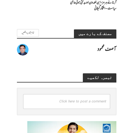
آبنائے ہرمز، ابن خلدون اور بدلتی ہوئی عالمی
سیاست – افتخار گیلانی
تمام تحاریر دیکھیں
مصنف کے بارے میں
آصف محمود
تبصرہ لکھیے
Click here to post a comment