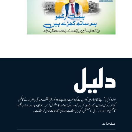
ادارہ ’دلیل‘ اپنے تمام قارئین کو اس بات کی دعوت دیتا ہے کہ وہ خود بھی مختلف مسائل پر اپنی رائے کا کھل
کر اظہار کریں اور اس کے لیے ہر تحریر پر تبصرے کی سہولت کا استعمال کریں۔ جو بھی ویب سائٹ پر لکھنے
کا متمنی ہو، وہ ادارہ ’دلیل‘ کا مستقل رکن بن سکتا ہے اور اپنی نگارشات شامل کرسکتا ہے۔
صفحات