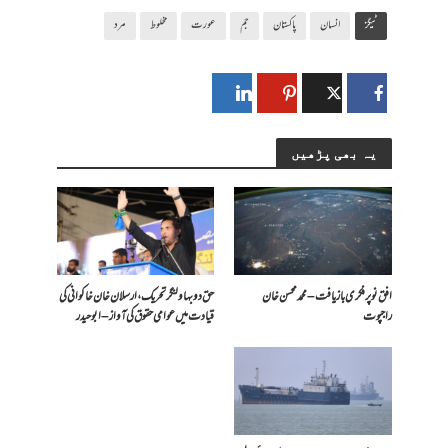
ٹیگز
انسان
پاکستان
جم
عورت
مخلوط
مرد
یہ بھی پڑھیں
افق نو پر فکری بازیافت – محمد محسن خان
حق دو بہاولنگر تحریک، ارسلان خان خاکوانی کی
راجپوت
قیادت میں عوامی حقوق کی آواز – ابو حیدر