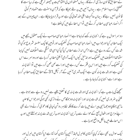
کے مطابق قانون سازی کر لے گا۔ یہاں مسلمانوں کی اجتماعیت یہ فیصلہ کر چکی ہے کہ ریاست کا
مملکتی مذہب اسلام ہے۔ یہاں آئین میں یہ طے ہو چکا ہے کہ قرآن و سنت سےمتصادم کوئی
قانون نہیں بنے گا ۔ یہاں حاکمیت اعلیٰ اللہ تعالیٰ کی ہے اور یہ قرار دیا جا چکا ہے۔ ان چیزوں کے بعد
اگر انصار عباسی یہ مطالبہ کرتے ہیں تو اس مطالبے میں کیا غلط ہے؟
دوسرا سوال یہ ہے کہ انتہا پسند کسے کہا جاتا ہے؟ انصار عباسی صاحب نے ایک معقول لہجے میں
ایک مطالبہ کیا اور جواب میں انصار عباسی صاحب کی تضحیک اور توہین کا ایک سلسلہ شروع ہو گیا تو
شدت کس کے رویے میں ہے؟ جس انداز سے مطالبہ کیا گیا کیا اسی شائستگی سے اختلاف نہیں کیا جا
سکتا تھا؟ اختلاف میں تضحیک اور تذلیل کیوں؟ایک آدمی آئینی مطالبہ کر رہا ہے اور دوسرے اس
کی تضحیک کر رہے ہیں اور اس پر فقرے کس رہے ہیں اور اسے لعن طعن کر رہے ہیں تو انتہا پسند
کون ہے اور شدت پسند کون ہے؟ ایک شہری آئین کے آرٹیکل 31 کے مطابق ایک مطالبہ کر رہا
ہے اور اسے انتہا پسند کہا جا رہا ہے۔
سمجھنے کی بات یہ ہے کہ انتہا پسندی اور شدت پسندی کا تعلق حلیے سے نہیں رویے سے ہوتا ہے۔
یعنی یہ ضروری نہیں کہ شدت پسند اور انتہا پسند وہ ہوگا جس نے داڑی رکھی ہوگی اور جو اس کا حلیہ
مذہبی ہوگا یا وہ جو مذہبی پیرائے میں بات کرے گا بلکہ بظاہر روشن خیالی کا دعویٰ کرنے والے بھی
اپنے مزاج اور افعالِ طبع کے حوالے سے بدترین انتہا پسند اور بدترین شدت پسند ہو سکتے ہیں اور یہ
اس معاملے میں بالکل واضح ہو رہا ہے۔
ایک سوال یہ بھی ہے کہ کیا پاکستان کا لبرل طبقہ آئینِ پاکستان کو مانتا ہے؟ پاکستان میں لبرل اور