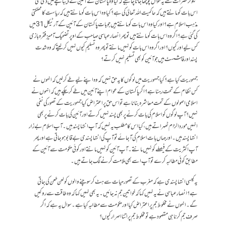
سیکولر حضرات سے یہ سوال پوچھا جانا چاہیے کہ کیا وہ پاکستان کے آئین کے دیباچے میں دی گئی
اس بات کو مانتے ہیں کہ حاکمیت اللہ تعالیٰ کی ہے؟ کیا وہ اس بات کو مانتے ہیں کہ ریاست کا مملکتی
مذہب اسلام ہے؟ اور کیا وہ اس بات کو مانتے ہیں جو بات پاکستان کے آئین کے آرٹیکل 31 میں
کی گئی ہے؟ اگر وہ اس بات کو مانتے ہیں تو پھر انصار عباسی صاحب کے اوپر تضحیک آمیز فقرہ بازی
کس لیے اور کیوں ؟ اور اگر وہ اس بات کو نہیں مانتے تو پھر وہ تسلیم کیوں نہیں کر لیتے کہ وہ شدت
پسند اور فاشسٹ ہیں جو آئین کو بھی تسلیم نہیں کرتے؟
جمہوریت کیا ہے؟ کیا جمہوریت میں لوگوں کا یہ حق نہیں کہ وہ اپنے لیے طے کر لیں کہ انہوں نے
کس نظام کے تحت رہنا ہے؟ اگر پاکستان کے عوام اپنے آئین میں طے کر چکے ہیں کہ انہوں نے
اسلامی اصولوں کے تحت معاشرہ بنانا ہے تو اس حق پر اعتراض کیا جمہوریت کے تصور کی نفی
نہیں؟آپ لوگوں کو اسلام کی بات کرنے پر بھی پسند نہیں کرتے اور آئین کی بات کرنے پر بھی
انہیں مورد الزام ٹھہراتے ہیں ، کیا اس کا مطلب یہ نہیں کہ آپ انتہا پسند ہیں ۔ آپ اسلام بے زار
انتہا پسند ہیں ۔ اور جہاں بات اسلام کی آ جائے تو آپ کی انتہا پسندی بے قابو ہو جاتی ہے اور پھر
آپ اکثریت کے فیصلے کو نہیں مانتے ۔ آپ آئین کو نہیں مانتے اور کوئی حکومت سے آئین کے
مطابق کوئی مطالبہ کرے تو آپ اسے بھی ملامت کرنے لگ جاتے ہیں۔
یہ کیسی انتہا پسندی ہے کہ مغرب کے تصور حیات سے ہٹ کر سوچنے والوں کو لعن طعن کی جاتی
ہے؟ انصار عباسی نے یہ نہیں کہا کہ خواتین جم نہ جائیں ۔ یہ بھی نہیں کہا کہ وہ طاقت سے روکیں
گے۔ انہوں نے مخلوط جم پر اعتراض کیا اور حکومت سے مطالبہ کیا ہے۔ سوال یہ ہے کہ اگر
صرف جم کرنا ہی مقصود ہے تو مخلوط جم پر اتنا اصرار کیوں؟