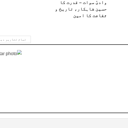
وادیٔ سوات – قدرت کا
حسین شاہکار، تاریخ و
ثقافت کا امین
تمام تحاریر دی