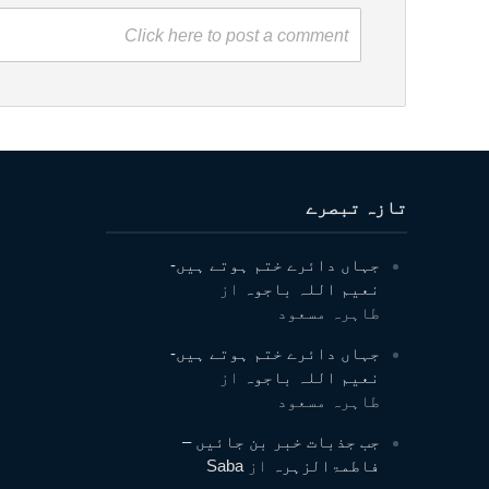
Click here to post a comment
تازہ تبصرے
جہاں دائرے ختم ہوتے ہیں-
نعیم اللہ باجوہ
از
طاہرہ مسعود
جہاں دائرے ختم ہوتے ہیں-
نعیم اللہ باجوہ
از
طاہرہ مسعود
جب جذبات خبر بن جائیں –
فاطمۃالزہرہ
از
Saba