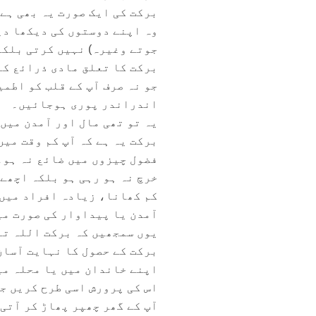
برکت کی ایک صورت یہ بھی ہے 
وہ اپنے دوستوں کی دیکھا دیک
جوتے وغیرہ) نہیں کرتی بلکہ
برکت کا تعلق مادی ذرائع کے
جو نہ صرف آپ کے قلب کو اطمی
اندراندر پوری ہوجائیں۔
یہ تو تھی مال اور آمدن میں
برکت یہ ہے کہ آپ کم وقت می
فضول چیزوں میں ضائع نہ ہو۔ 
خرچ نہ ہو رہی ہو بلکہ اچھے 
کم کھانا، زیادہ افراد میں پ
آمدن یا پیداوار کی صورت م
یوں سمجھیں کہ برکت اللہ تعا
برکت کے حصول کا نہایت آسان
اپنے خاندان میں یا محلہ می
اس کی پرورش اسی طرح کریں جی
آپ کے گھر چھپر پھاڑ کر آتی