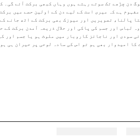
گ دن چڑھے تک سوتے رہتے ہوں وہاں کبھی برکت آئے گی۔ ک
مفہوم ہے کہ میری امت کے لیے دن کے اولین حصے میں برکت
تا پالنا، تصویریں اور میوزک بھی برکت کے اٹھ جانے کے
وہ لباس اور جسم کی پاکی اور حلال ذریعہ آمدن برکت کے ح
وئی سودی اور ناجائز کاروبار میں ملوث ہو یا جسم اور ک
 کا امیدوار بھی ہو تو اس کی سادہ لوحی پر حیران ہی ہوا