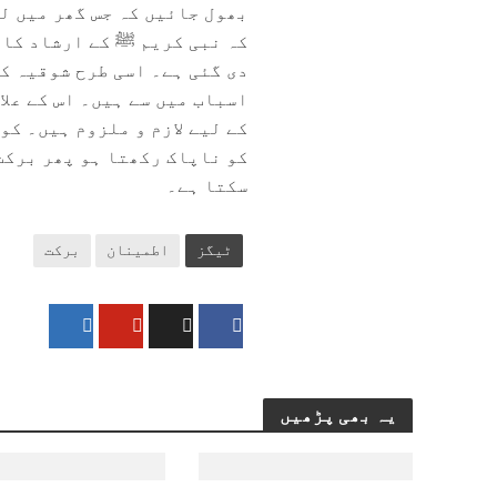
بھول جائیں کہ جس گھر میں لو
کہ نبی كريم ﷺ کے ارشاد کا 
دی گئی ہے۔ اسی طرح شوقیہ ک
اسباب میں سے ہیں۔ اس کے علا
کے لیے لازم و ملزوم ہیں۔ ک
کو ناپاک رکھتا ہو پھر برکت
سکتا ہے۔
ٹیگز
اطمینان
برکت
یہ بھی پڑھیں