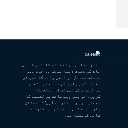
ادارہ ’دلیل‘ اپنے تمام قارئین کو اس
بات کی دعوت دیتا ہے کہ وہ خود بھی
مختلف مسائل پر اپنی رائے کا کھل کر
اظہار کریں اور اس کے لیے ہر تحریر
پر تبصرے کی سہولت کا استعمال
کریں۔ جو بھی ویب سائٹ پر لکھنے کا
متمنی ہو، وہ ادارہ ’دلیل‘ کا مستقل
رکن بن سکتا ہے اور اپنی نگارشات
شامل کرسکتا ہے۔