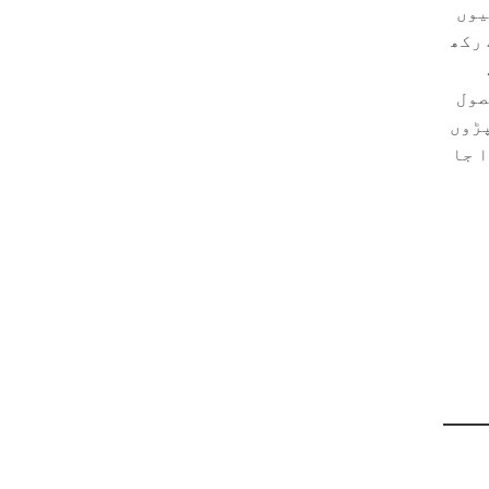
یوں
 رکھ
صول
پڑوں
 جا