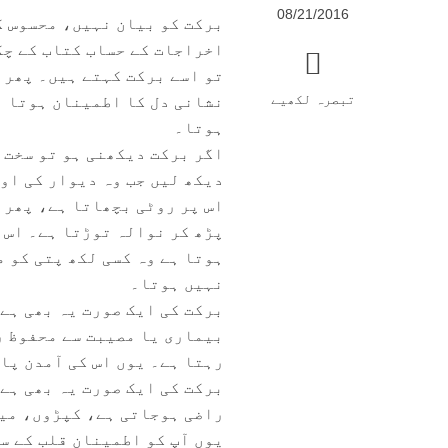
08/21/2016
برکت کو بیان نہیں، محسوس کی
اخراجات کے حساب کتاب کے چکر
تو اسے برکت کہتے ہیں۔ پھر چا
تبصرہ لکھیے
نشانی دل کا اطمینان ہوتا ہ
ہوتا۔
اگر برکت دیکھنی ہو تو سخت 
دیکھ لیں جب وہ دیوار کی اوٹ
اس پر روٹی بچھاتا ہے، پھر 
پڑھ کر نوالہ توڑتا ہے۔ اس 
ہوتا ہے وہ کسی لکھ پتی کو م
نہیں ہوتا۔
برکت کی ایک صورت یہ بھی ہے 
بیماری یا مصیبت سے محفوظ ر
رہتا ہے۔ یوں اس کی آمدن پا
برکت کی ایک صورت یہ بھی ہے 
راضی ہوجاتی ہے، کپڑوں، میک
یوں آپ کو اطمینان قلب کے 