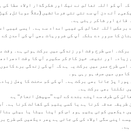
کہ آپ کو اللہ تعالى نے نیک اور شکرگذار اولاد عطا کی ہ
ھی، آئے دن آپ سے نئی نئی فرمائشیں (مثلاً موبائل، کپڑ
 قانع اور شاکر رہتی ہے۔
 برعکس اللہ تعالى کی غیبی امداد سے ہے۔ ایسی غیبی ام
نان کا سرور دے بلکہ آپ کی ضروریات بھی آپ کی آمدن کے
 برکت۔ اسی طرح وقت اور زندگی میں برکت ہوتی ہے۔ وقت م
ں زیادہ اور نتیجہ خیز کام کر سكيں، آپ کا وقت ادھرادھ
اسی طرح عمر میں برکت یہ ہے کہ آپ کی زندگی برے کاموں
کاموں میں صرف ہو رہی ہو۔
ورا پڑ جانا بھی برکت ہے۔ آپ کی کم محنت کا پھل زیادہ
یں نکلنا بھی برکت ہے۔
لیٰ کی طرف سے اپنے بندے کے لیے ’’سپيشل انعام‘‘ ہے
 طریقہ صدقہ کرنا ہے یا کسی یتیم کی کفالت کرنا ہے۔ آپ
ں دیکھیں کوئی یتیم ہو، اس کو اپنا بیٹا یا بیٹی بنال
سے اپنی سگی اولاد کی کی جاتی ہے پھر دیکھیں کس طرح بر
 ہے۔