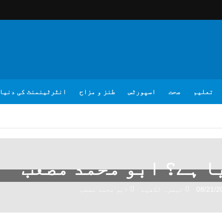
تعلیم
صحت
اسپورٹس
طنز و مزاح
انٹرٹینمنٹ کی دنیا
ا ہے؟ ابو محمد مصعب
08/21/2
تبصرہ لکھیے
ابو محمد مصعب