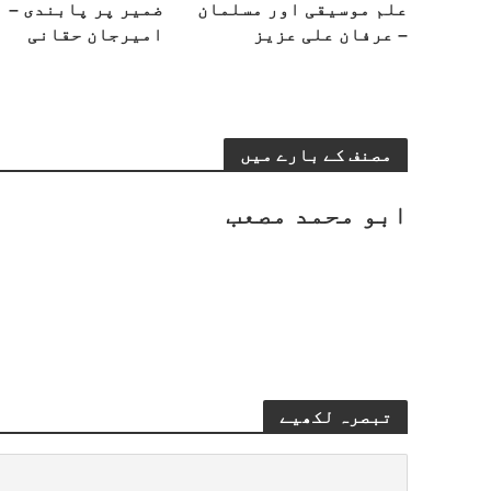
علم موسیقی اور مسلمان
ضمیر پر پابندی –
– عرفان علی عزیز
امیرجان حقانی
مصنف کے بارے میں
ابو محمد مصعب
تبصرہ لکھیے