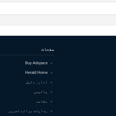
صفحات
Buy Adspace
Herald Home
ادارہ دلیل
پالیسی
مقاصد
ہدایات برائے تحریر