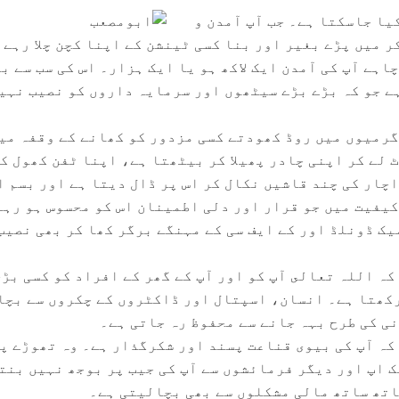
ا جاسکتا ہے۔ جب آپ آمدن و
 میں پڑے بغیر اور بنا کسی ٹینشن کے اپنا کچن چلا رہے 
ہے آپ کی آمدن ایک لاکھ ہو یا ایک ہزار۔ اس کی سب سے ب
ے جو کہ بڑے بڑے سیٹھوں اور سرمایہ داروں کو نصیب نہی
گرمیوں میں روڈ کھودتے کسی مزدور کو کھانے کے وقفہ می
 لے کر اپنی چادر پھیلا کر بیٹھتا ہے، اپنا ٹفن کھول ک
اچار کی چند قاشیں نکال کر اس پر ڈال دیتا ہے اور بسم ا
کیفیت میں جو قرار اور دلی اطمینان اس کو محسوس ہو رہا
یک ڈونلڈ اور کے ایف سی کے مہنگے برگر کھا کر بھی نصیب
کہ اللہ تعالى آپ کو اور آپ کے گھر کے افراد کو کسی بڑ
کھتا ہے۔ انسان، اسپتال اور ڈاکٹروں کے چکروں سے بچا
نی کی طرح بہہ جانے سے محفوظ رہ جاتی ہے۔
کہ آپ کی بیوی قناعت پسند اور شکرگذار ہے۔ وہ تھوڑے پ
 اپ اور دیگر فرمائشوں سے آپ کی جیب پر بوجھ نہیں بنت
ساتھ ساتھ مالی مشکلوں سے بھی بچالیتی ہے۔