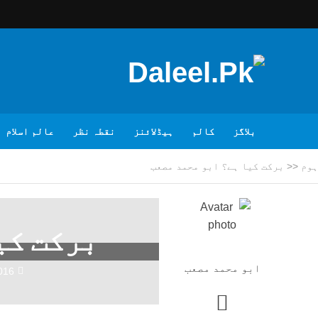
بلاگز
کالم
ہیڈلائنز
نقطہ نظر
عالم اسلام
ہوم
<<
برکت کیا ہے؟ ابو محمد مصعب
برکت کی
ابو محمد مصعب
016