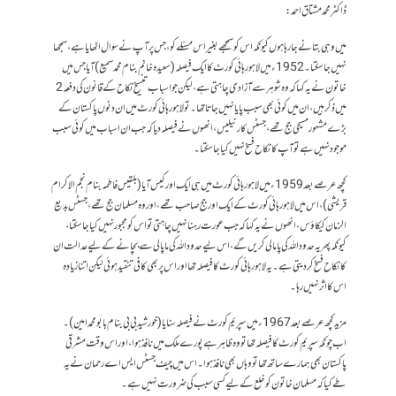
ڈاکٹر محمد مشتاق احمد:
میں وہی بتانے جا رہا ہوں کیونکہ اس کو سمجھے بغیر اس مسئلے کو، جس پر آپ نے سوال اٹھایا ہے، سمجھا
نہیں جا سکتا۔ 1952ء میں لاہور ہائی کورٹ کا ایک فیصلہ (سعیدہ خانم بنام محمد سمیع) آیا جس میں
خاتون نے یہ کہا کہ وہ شوہر سے آزادی چاہتی ہے، لیکن جو اسباب تنسیخِ نکاح کے قانون کی دفعہ 2
میں ذکر ہیں، ان میں کوئی بھی سبب پایا نہیں جاتا تھا۔ تو لاہور ہائی کورٹ میں ان دنوں پاکستان کے
بڑے مشہور مسیحی جج تھے، جسٹس کارنیلیس، انھوں نے فیصلہ دیا کہ جب ان اسباب میں کوئی سبب
موجود نہیں ہے تو آپ کا نکاح فسخ نہیں کیا جا سکتا۔
کچھ عرصے بعد 1959ء میں لاہور ہائی کورٹ میں ہی ایک اور کیس آیا (بلقیس فاطمہ بنام نجم الاکرام
قریشی)، اس میں لاہور ہائی کورٹ کے ایک اور جج صاحب تھے، اور وہ مسلمان جج تھے، جسٹس بدیع
الزمان کیکاؤس، انھوں نے یہ کہا کہ جب عورت رہنا نہیں چاہتی تو اس کو مجبور نہیں کیا جا سکتا،
کیونکہ پھر یہ حدود اللہ کی پامالی کریں گے، اس لیے حدود اللہ کی ماپالی سے بچانے کے لیے عدالت ان
کا نکاح فسخ کر دیتی ہے۔ یہ لاہور ہائی کورٹ کا فیصلہ تھا اور اس پر بھی کافی تنقید ہوئی لیکن اتنا زیادہ
اس کا اثر نہیں رہا۔
مزید کچھ عرصے بعد 1967ء میں سپریم کورٹ نے فیصلہ سنایا (خورشید بی بی بنام بابو محمد امین)۔
اب چونکہ سپریم کورٹ کا فیصلہ تھا تو وہ ظاہر ہے پورے ملک میں نافذ ہوا، اور اس وقت مشرقی
پاکستان بھی ہمارے ساتھ تھا تو وہاں بھی نافذ ہوا۔ اس میں چیف جسٹس ایس اے رحمان نے یہ
طے کیا کہ مسلمان خاتون کو خلع کے لیے کسی سبب کی ضرورت نہیں ہے۔