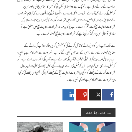
حاصل نہیں ہوتی۔ یہاں تو اسلامی نظریاتی کونسل نے بھی نہیں رائے دی ہے، بلکہ صرف چیئرمین
صاحب نے رائے دی ہے۔ ٹھیک ہے وہ اسلامی نظریاتی کونسل کا اجلاس بلائیں اور اس پر
کونسل کی رائے بھی آ جائے، تو بہت اچھی بات ہے، لیکن قانونی پوزیشن یہ ہے کہ کیا چیز شریعت
کے مطابق ہے اور کیا نہیں ہے؟ اس سلسلے میں شریعت کورٹ کا فیصلہ نافذ ہوتا ہے، الّا یہ کہ
شریعت ایپلیٹ بینچ اسے ختم کر دے۔ اب چونکہ یہ معاملہ شریعت ایپلیٹ بینچ میں معلق ہے تو
ساری توانائی اس پر مرکوز کرنی چاہیے کہ شریعت ایپلیٹ بینچ فیصلہ کرے۔ ب
ے شک آپ اس کو اپنی رائے کا قائل کرنے کی کوشش کریں تاکہ وہ آپ کی رائے کے
مطابق فیصلہ دے دے۔ اس کے بعد ہم یہ کہیں گے کہ اب، شریعت سے متصادم ہے یا نہیں،
اب یہ والا فیصلہ نافذ ہو گیا۔ تو فی الوقت تو آپ کی جو رائے ہے وہ آپ کی انفرادی رائے ہے، اگر
کونسل نے بھی اس کو اپنا لیا، تو یہ کونسل کی رائے بن جائے گی، لیکن فیصلے کی حیثیت تو بہرحال
شریعت کورٹ کے فیصلے کو ہو گی، یا شریعت ایپلیٹ بینچ کے فیصلے کو ہو گی، یعنی اس فیصلے کی کہ کیا
چیز شریعت سے متصادم ہے اور کیا نہیں ہے۔
یہ بھی پڑھیں