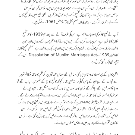
پر فوراً‌ لازم ہو جاتا ہے۔ دوسرا یہ کہ اس شوہر کو کچھ سزائے قید اور کچھ جرمانے کی سزا بھی دی جا
سکتی ہے۔ تیسرا یہ کہ اس کے پاس پہلے سے موجود بیوی یا بیویاں ہیں، تو اس کو یا ان کو یہ حق
حاصل ہو جاتا ہے کہ وہ اپنے نکاح کی تنسیخ کے لیے دعویٰ دائر کریں۔ یعنی خلع نہیں، بلکہ فسخِ نکاح
کے لیے دعویٰ دائر کریں۔ یہ تبدیلیاں مسلم فیملی لاز آرڈیننس 1961ء نے کی ہیں ۔
آپ نے خلع کا ذکر کیا، وہ بات اہم ہے، اس کی طرف آنے سے پہلے ہم 1939ء کا جو تنسیخِ
نکاح کا قانون ہے، اس پر بات کریں گے۔ جیسے میں نے کہا، انگریزوں کے دور میں ان امور پر
قانون سازی بہت کم ہوئی ہے۔ تو جو چند ایک چیزیں ہیں ان میں ایک یہ قانون ہے، مسلم تنسیخِ نکاح
کا قانون 1939ء، Dissolution of Muslim Marriages Act، اس کے
پیچھے بھی ایک لمبی کہانی ہے۔
انگریزوں کے زیرِ تسلط ہندوستان میں کئی مسائل تھے، جہاں عورتوں پر اگر ظلم ہوتا تھا تو ظالم شوہر
سے نجات کے لیے ان کے پاس کوئی راستہ نہیں تھا۔ کیونکہ جو فسخِ نکاح کے مخصوص اسباب تھے تو
وہ یا تو میسر نہیں تھے، یا اگر تھے تو ان کا عدالت میں ثابت کرنا بہت مشکل تھا۔ جیسے میں نے
عرض کیا، مسلمانوں کا قاضی تو اب نہیں تھا، جس کے پاس بہت سارے اختیارات ہوتے تھے۔
اب تو یہاں تو انگریز جج بیٹھا ہوا تھا، اس کے سامنے تو آپ نے ساری چیزیں رکھنی ہیں، ثابت کرنا
ہے، وہ ازخود کچھ نہیں کر سکتا۔ انکوائری کمیشن وغیرہ کا کوئی تصور بھی نہیں تھا۔ تو کسی نے ایسی
خواتین کو یہ مشورہ دیا کہ وہ مرتد ہو جائیں، جا کر کلیسا سے سند لے لیں کہ یہ عیسائی ہو گئی ہے۔ تو اس
کا نکاح ختم ہو جائے گا، پھر بعد میں وہ واپس مسلمان ہو جائے۔