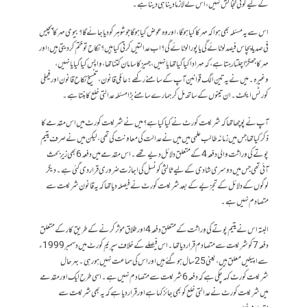
کے لیے کوئی گنجائش نہیں، اس نے لازماً‌ دینا ہی دینا ہے۔
اس سے یہ مسئلہ بھی ہوا کہ مہر کا کیا ہوگا، اور وہ عوض کیا ہوگا جو شوہر کو دیا جائے گا؟ بیوی مہر کا پچیس
فی صد یا پچاس فیصد لوٹائے گی یا پورا لوٹائے گی؟ اب عدالتیں کرتی کیا ہیں؟ نکاح تو ختم کر دیتی ہیں؛ اور
مہر کا جھگڑا چلتا رہتا ہے، کہ مہر ادا کیا گیا تھا یا نہیں، جہیز کا سامان کتنا تھا، واپس کیا گیا یا نہیں،
وغیرہ۔ میں نے یہ تین الگ قوانین آپ کے سامنے رکھے: عائلی قانون ، تنسیخِ نکاح قانون اور فیملی
کورٹس ایکٹ ۔ ان تینوں کے ساتھ مل کر ہمارے سامنے بڑا مسئلہ عدالتی خلع کا بنتا ہے۔
آپ نے پوچھا تھا کہ شریعت کورٹ نے کیا کیا ہے؟ میں نے شریعت کورٹ میں اس مقدمے کا
ذکر کیا تھا جس میں زمانہ طالب علمی میں میں نے عدالت کی معاونت کی تھی، لیکن میں نے صرف یتیم
پوتے کی وراثت والی دفعہ 4 کے متعلق دلائل دیے تھے ۔ اس مقدمے میں دفعہ 6 بھی زیرِ بحث
آئی تھی جس میں دوسری شادی کے لیے ثالثی کونسل کی اجازت ضروری قرار دی گئی ہے۔ دیگر
لوگوں کے دلائل کے تجزیے کے بعد شریعت کورٹ نے فیصلہ دیا تھا کہ یہ قانون شریعت سے
متصادم نہیں ہے۔
البتہ اس نے یتیم پوتے کی وراثت کے متعلق دفعہ 4 اور طلاق مؤثر کرنے کے طریقِ کار کے متعلق
دفعہ 7 کو شریعت سے متصادم قرار دیا تھا۔ اس فیصلے کے خلاف سپریم کورٹ میں دسمبر 1999ء
سے اپیلیں معلق ہیں، یعنی 25 سال ہو گئے ہیں اور اس کی سماعت نہیں ہو رہی۔ بہرحال
شریعت کورٹ کہہ چکی ہے کہ دفعہ 6 شریعت سے متصادم نہیں ہے۔ اسی طرح ایک اور مقدمے
میں شریعت کورٹ نے عدالتی خلع کو بھی جائز کہا ہے اور قرار دیا ہے کہ یہ بھی شریعت سے