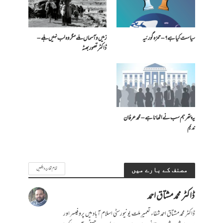
سیاست کیا ہے ؟ – حمزہ گورئیہ
زمیں و آسماں ملے مگر وہ لب نہیں ہلے –
ڈاکٹر تصور بھٹہ
یہ پتھر ہم سب نے اٹھانا ہے – محمد عرفان
ندیم
تمام تحاریر دیکھیں
مصنف کے بارے میں
ڈاکٹر محمد مشتاق احمد
ڈاکٹر محمد مشتاق احمد شفاء تعمیرِ ملت یونیورسٹی اسلام آباد میں پروفیسر اور