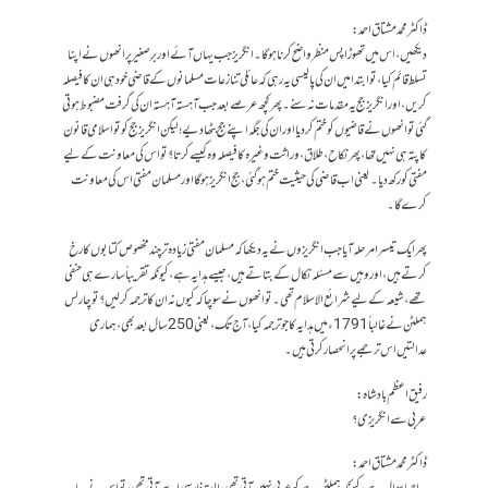
ڈاکٹر محمد مشتاق احمد:
دیکھیں، اس میں تھوڑا پس منظر واضح کرنا ہوگا۔ انگریز جب یہاں آئے اور برِصغیر پر انھوں نے اپنا
تسلط قائم کیا، تو ابتدا میں ان کی پالیسی یہ رہی کہ عائلی تنازعات مسلمانوں کے قاضی خود ہی ان کا فیصلہ
کریں، اور انگریز جج یہ مقدمات نہ سنے۔پھر کچھ عرصے بعد جب آہستہ آہستہ ان کی گرفت مضبوط ہوتی
گئی تو انھوں نے قاضیوں کو ختم کر دیا اور ان کی جگہ اپنے جج بٹھا دیے؛ لیکن انگریز جج کو تو اسلامی قانون
کا پتہ ہی نہیں تھا، پھر نکاح، طلاق، وراثت وغیرہ کا فیصلہ وہ کیسے کرتا؟ تو اس کی معاونت کے لیے
مفتی کو رکھ دیا۔ یعنی اب قاضی کی حیثیت ختم ہو گئی، جج انگریز ہوگا اور مسلمان مفتی اس کی معاونت
کرے گا۔
پھر ایک تیسرا مرحلہ آیا جب انگریزوں نے یہ دیکھا کہ مسلمان مفتی زیادہ تر چند مخصوص کتابوں کا رخ
کرتے ہیں، اور وہیں سے مسئلہ نکال کے بتاتے ہیں، جیسے ہدایہ ہے، کیونکہ تقریباً‌ سارے ہی حنفی
تھے، شیعہ کے لیے شرائع الاسلام تھی۔ تو انھوں نے سوچا کہ کیوں نہ ان کا ترجمہ کر لیں؟ تو چارلس
ہملٹن نے غالباً 1791ء میں ہدایہ کا جو ترجمہ کیا، آج تک، یعنی 250 سال بعد بھی، ہماری
عدالتیں اس ترجمے پر انحصار کرتی ہیں۔
رفیق اعظم بادشاہ:
عربی سے انگریزی؟
ڈاکٹر محمد مشتاق احمد: