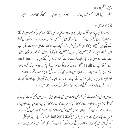
رفیق اعظم بادشاہ:
مطلب تنسیخِ نکاح کے قانون میں جن اسباب کا ذکر ہے، ان میں سے کسی کی بھی ضرورت نہیں۔
ڈاکٹر محمد مشتاق احمد:
بس وہ رہنا نہیں چاہتی، تو اب میاں بیوی حدود اللہ میں رہ نہیں سکتے، اور ہم ان کو مجبور نہیں کر سکتے،
تو ہم ان کا نکاح فسخ کر دیں گے۔ اس ”عدالتی خلع“ پر تفصیلی بحث کی ضرورت ہے، لیکن اس فیصلے
کے نتیجے میں تنسیخِ نکاح کا قانون یکسر غیر ضروری ہو گیا۔ اب وہ کاغذات میں موجود ہے لیکن اب
اس پر فیصلے نہیں ہوتے (معطل ہو گیا۔ رفیق) معطل ہوگیا کیونکہ اگر مثال کے طور پر خاتون یہ کہتی
ہے اسے نفقہ نہیں دیا جا رہا، تو ایک تو اسے ثابت کرنا ہوگا۔ اس کو کہتے ہیں یہ fault based
ہے، یعنی آپ نے fault، غلطی، ثابت کرنی ہوگی دوسرے فریق کی۔ دوسرا یہ کہ اگر وہ نان
نفقہ دینے پر آمادہ ہو جائے اور اپنی راہیں راہ سیدھی کر لے، تو فسخِ نکاح کا سبب ختم ہو جاتا ہے۔
اور بھی مسائل ہیں۔ یہاں تو آپ نے سیدھا سادا راستہ بنا لیا کہ بس خاتون آتی ہے اور وہ کہتی ہے
کہ اسے نہیں رہنا، تو اسے کوئی اور سبب بتانے کی کوئی ضرورت ہی نہیں ہے۔
بعد میں جنرل مشرف نے فیملی کورٹس ایکٹ میں بھی ایک تبدیلی کی اور اس میں فیملی کورٹ کو پابند کیا
کہ پہلی تاریخ میں ہی، اِدھر سے دعویٰ آ گیا، اِدھر سے جوابِ دعویٰ آ گیا، یہاں مدعیہ ہے، اور یہاں
مدعا علیہ ہے، اگر ان کے درمیان اصلاح نہیں ہو سکی تو عدالت پر لازم ہے کہ وہ نکاح فسخ کر دے۔
اس نے ایک طرح سے یوں کہیں اس خلع کو automatic، خود کار، کر دیا۔ اب بھی فیملی
کورٹس اس میں کچھ تذبذب کا اظہار کرتی ہیں، لیکن اگر قانون کے لفظ پر غور کریں تو اس میں عدالت