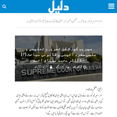
ہوم
<<
سپریم کورٹ کا تجربہ، تعلیمی و علمی سفر، آئینی و قانونی مباحث (۳) – ڈاکٹر محمد مشتاق احمد
سپریم کورٹ کا تجربہ، تعلیمی و
علمی سفر، آئینی و قانونی مباحث (۳)
– ڈاکٹر محمد مشتاق احمد
3 مہینے پہلے
تبصرہ لکھیے
ڈاکٹر محمد مشتاق احمد
رفیق اعظم بادشاہ:
سر، سپریم کورٹ نے حال ہی میں اس بنا پر پہلی بیوی کا نکاح فسخ کیا کہ اس بندے نے پہلی بیوی
کی مرضی کے بغیر دوسری شادی کی تھی۔ تو اس پر چیئرمین اسلامی نظریاتی کونسل ڈاکٹر راغب نعیمی
صاحب نے بھی بیان دیا کہ اگرچہ یہ فیصلہ ملکی قانون سے مطابقت رکھتا ہے لیکن شریعت سے
متصادم ہے۔ تو اس حوالے سے آپ کچھ رہنمائی فرمائیں گے؟