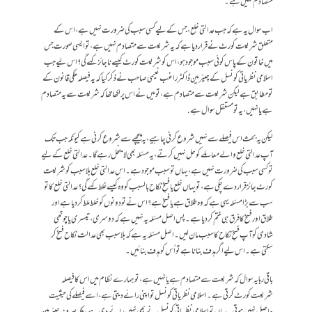
متصادم نہیں ہے۔
اب سوال یہ ہے کہ جب عدالتی خلع، جس کے لیے کسی سبب کی ضرورت نہیں ہے، اس کے
متعلق شریعت کورٹ نے قرار دیا ہے کہ یہ شریعت سے متصادم نہیں ہے، تو ایسی صورت جس
میں خاتون کے پاس کوئی سبب موجود ہو، اس کو شریعت کورٹ کیسے ناجائز کہے گی؟ اس لیے جب
اسلامی نظریاتی کونسل کے چیئرمین ڈاکٹر راغب نعیمی صاحب نے ذکر کیا کہ یہ فیصلہ ملکی قانون کے
تو مطابق ہے لیکن شریعت سے متصادم ہے، تو میں نے اس پر لکھا تھا کہ شریعت سے یہ متصادم
ہے یا نہیں، یہ تو مستقل سوال ہے.
لیکن یہ بحث اس فیصلے سے نہیں شروع کرنی چاہیے، یہ پیچھے سے شروع کرنی ہے کیونکہ جب تک
آپ عدالتی خلع والے معاملے کو حل نہیں کرتے، یہ مسئلہ بھی لا ینحل رہے گا۔ عدالتی خلع کے لیے
تو کسی سبب کی ضرورت نہیں ہے، یہاں تو سبب موجود ہے۔ اس عدالتی خلع بلاسبب کو شریعت
کورٹ جائز قرار دے چکی ہے، تو یہاں خلع یا فسخِ نکاح بالسبب کو وہ کیسے غلط کہے گی؟ عدالتی خلع کا تو
سب سے بڑا مسئلہ یہی ہے کہ وہ طلاق ہے یا فسخ ہے؟ اس نے تو دونوں کو خلط ملط کر دیا ہے اور
طلاق اور فسخ کا فرق ہی ختم کر دیا ہے۔پس اصل مسئلہ یہ نہیں ہے کہ دوسری، تیسری یا چوتھی
شادی کو آپ فسخِ نکاح کا سبب مان لیں۔ اصل مسئلہ یہ ہے کہ بلا سبب بھی عدالت نکاح فسخ کر
سکتی ہے۔ اس لیے اگر ہدف بنانا ہے تو اُس کو ہدف بنائیں۔
باقی رہا یہ سوال کہ شریعت سے متصادم ہے یا نہیں ہے، تو ہمارے نظام میں اس کا فیصلہ
شریعت کورٹ کرتی ہے۔ اسلامی نظریاتی کونسل تو اپنی رائے دیتی ہے، اسے فیصلے کی حیثیت