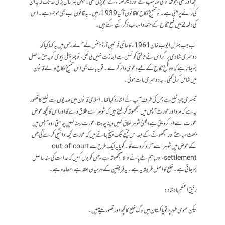
کچھ اور تھی، جو تھانوی صاحب نے اور دیگر علماء نے تجویز کی تھی۔ لیکن بہرحال بڑی حد تک کہ یہ ان
کی رائے پر مبنی ہے۔ تو تنسیخِ نکاح کا قانون آگیا 1939ء میں۔ یہ قانون اب بھی موجود ہے۔ اس
کی دفعہ 2 میں فسخِ نکاح کے متعدد اسباب ذکر کیے گئے ہیں ۔
اب جب جنرل ایوب خان 1961ء کا عائلی قوانین آرڈیننس لے آئے، جس میں یہ کہا گیا کہ
دوسری شادی پر اگر اس نے ثالثی کونسل سے اجازت نہیں لی تھی ، تو پھر پہلی بیوی کو یہ حق حاصل
ہو جاتا ہے کہ وہ فسخِ نکاح کے لیے دعوی دائر کرے۔ تو یہ بات بھی اس تنسیخِ نکاح والے قانون
میں شامل کر لی گئی۔ یہ دوسری بات ہوئی۔
تیسری چیز خلع ہے جس کی طرف آپ نے اشارہ کیا تھا۔ اسلامی قانون میں صدیوں سے خلع کا تصور
یہ ہے کہ مرد اور عورت آپس میں سمجھوتہ کر لیتے ہیں کہ شوہر اسے طلاق دے گا اور اس کا کچھ عوض
عورت اسے ادا کر دیتی ہے؛ یعنی شوہر طلاق نہیں دینا چاہتا، عورت رہنا نہیں چاہتی، وہ آپس میں
بحث مباحثے اور سمجھوتے کے بعد اس نتیجے تک پہنچ جاتے ہیں کہ عورت کچھ ادائیگی کرے گی جس
کے عوض میں شوہر اسے آزاد کر دے گا۔ گویا یہ ایک طرح سے out of court
settlement، اور باہم طے پانے والا سمجھوتہ ہے، جس کو یوں کہیں کہ عدالت کی سند حاصل
ہو جاتی ہے۔ خلع کا اصل طریقہ یہ ہے۔ یہ فریقین کے درمیان عقد ہے، معاہدہ ہے۔
رفیق اعظم بادشاہ:
لیکن عمومی طور پر تو پاکستان میں لوگ خلع کا کچھ اور تصور لیتے ہیں۔