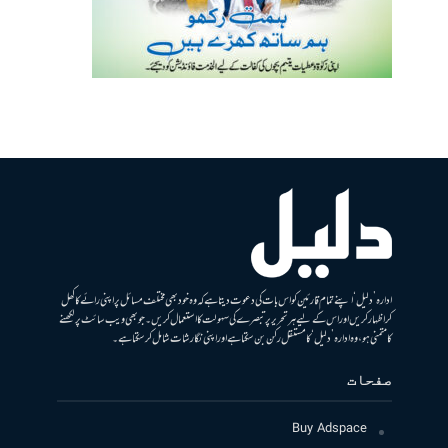
ادارہ ’دلیل‘ اپنے تمام قارئین کو اس بات کی دعوت دیتا ہے کہ وہ خود بھی مختلف مسائل پر اپنی رائے کا کھل
کر اظہار کریں اور اس کے لیے ہر تحریر پر تبصرے کی سہولت کا استعمال کریں۔ جو بھی ویب سائٹ پر لکھنے
کا متمنی ہو، وہ ادارہ ’دلیل‘ کا مستقل رکن بن سکتا ہے اور اپنی نگارشات شامل کرسکتا ہے۔
صفحات
Buy Adspace