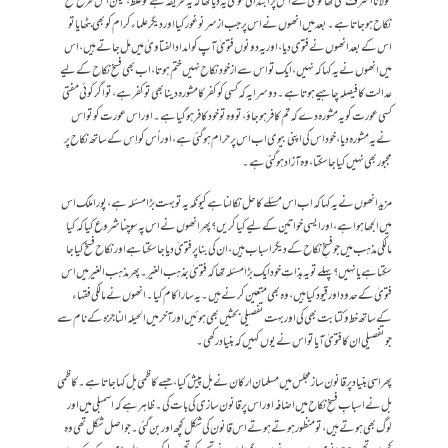
مولانا اشرف علی تھانویؒ نے اس پر ابتدائی فتویٰ یہ دیا تھا کہ یہ طریقہ ہے تو غلط، لیکن اس طرح فسخِ
نکاح ہو جاتا ہے۔ بعد میں انھوں نے اس پر جب ازسرنو غور کیا اور دیگر علماء کرام کو بھی بٹھایا تو
اس کے بعد انھوں نے فتوی دیا، اور یہ دونوں فتویٰ آپ کو امداد الفتاویٰ میں مل جاتے ہیں، اس
میں انھوں نے یہ کہا کہ نہیں، ایک تو اس سے ازخود نکاح نہیں ختم ہوتا، اب بھی فسخِ نکاح کے لیے
عدالت کا فیصلہ چاہیے ہوتا ہے۔ دوسرا یہ کہ کسی کو کفر کا مشورہ دینا بھی تو کفر ہے، تو اگر کوئی مفتی
کسی عورت کو یہ مشورہ دے کہ تم کافر ہو جاؤ، تو وہ تو خود کافر ہو گیا ہے۔ اور اس عورت کو تو اس
نے یہ مشورہ دیا، خود اس کی اپنی بیوی اب اس پر حرام ہو گئی ہے ، اور اُس کو اِس کے ساتھ نکاح پر
مجبور بھی نہیں کیا جا سکتا، وہ آزاد ہو گئی ہے۔
مزید انھوں نے یہ کہا کہ اب اس مسئلے کا حل نکالنا ہے کیونکہ یہ تو بہت بڑا مسئلہ ہے، پورا ملک اس
میں الجھا ہوا ہے، اور ایسی خواتین کے لیے کیا کریں؟ پھر انھوں نے اس پہ سوچنا شروع کیا کہ کیا
مالکی مذہب میں جو فسخِ نکاح کے دیگر اسباب ہیں، ان کی بنا پر فتویٰ دیا جا سکتا ہے اور نکاح فسخ کیا جا
سکتا ہے یا نہیں؟ پہلے تو یہ بذاتِ خود ایک بڑا مسئلہ تھا کہ فتویٰ بمذہب الغیر۔ پھر مذہب الغیر میں اس
فتویٰ کے حدود اور قیود کیا ہیں، وہ بھی متعین کرنے ہیں۔ یہ سارا کام کیا۔ انھوں نے مالکی فقہاء
کے ساتھ خط و کتابت بھی کی اور بہت تفصیلی بحثیں بھی ہوئیں اور آخر میں الحیلہ الناجزہ کے نام سے
جو تفصیلی ان کا فتویٰ آیا تو اس نے یوں کہیں کہ بنیاد رکھی۔
پھر اسی بنیاد پر قانون ساز مجلس میں مسلمان ارکان نے بل پیش کیا، جسے کاظمی بل کہا جاتا ہے۔ کاظمی
بل نے اسبابِ فسخِ نکاح میں اضافہ اور اس پر قانون سازی کی بات کی۔ ظاہر ہے کہ اسمبلی میں اور
لوگ بھی ہوتے ہیں، تو منظور ہوتے ہوتے اس قانون کی شکل کچھ اور بن گئی۔ جو اصل شکل تھی وہ