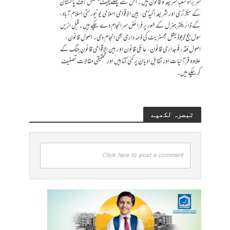
سربراہ شعبۂ شریعہ و قانون ہیں۔ اس سے پہلے چیف جسٹس آف پاکستان
کے سیکرٹری اور شریعہ اکیڈمی، بین الاقوامی اسلامی یونیورسٹی اسلام آباد،
کے ڈائریکٹر جنرل کے طور پر فرائض سرانجام دے چکے ہیں۔قبل ازیں
سول جج/جوڈیشل مجسٹریٹ کی ذمہ داری بھی انجام دی۔ اصولِ قانون،
اصولِ فقہ، فوجداری قانون، عائلی قانون اور بین الاقوامی قانونِ جنگ کے
علاوہ قرآنیات اور تقابلِ ادیان پر کئی کتابیں اور تحقیقی مقالات تصنیف
کرچکے ہیں۔
تبصرہ لکھیے
Click here to post a comment