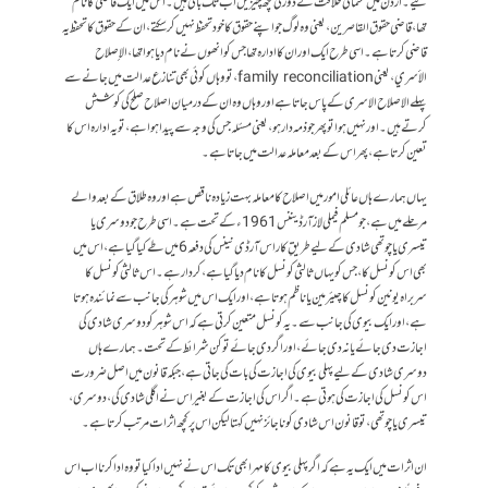
لیے۔ اردن میں عثمانی خلافت کے دور کی کچھ چیزیں اب تک باقی ہیں ۔ اس میں ایک قاضی کا نام
تھا، قاضی حقوق القاصرین، یعنی وہ لوگ جو اپنے حقوق کا خود تحفظ نہیں کر سکتے، ان کے حقوق کا تحفظ یہ
قاضی کرتا ہے۔ اسی طرح ایک اور ان کا ادارہ تھا جس کو انھوں نے نام دیا ہوا تھا، الإصلاح
الأسري، یعنی family reconciliation، تو وہاں کوئی بھی تنازع عدالت میں جانے سے
پہلے الاصلاح الاسری کے پاس جاتا ہے اور وہاں وہ ان کے درمیان اصلاح صلح کی کوشش
کرتے ہیں۔ اور نہیں ہوا تو پھر جو ذمہ دار ہو، یعنی مسئلہ جس کی وجہ سے پیدا ہوا ہے، تو یہ ادارہ اس کا
تعین کرتا ہے، پھر اس کے بعد معاملہ عدالت میں جاتا ہے۔
یہاں ہمارے ہاں عائلی امور میں اصلاح کا معاملہ بہت زیادہ ناقص ہے اور وہ طلاق کے بعد والے
مرحلے میں ہے، جو مسلم فیملی لاز آرڈیننس 1961ء کے تحت ہے۔ اسی طرح جو دوسری یا
تیسری یا چوتھی شادی کے لیے طریقِ کار اس آرڈی نینس کی دفعہ 6 میں طے کیا گیا ہے، اس میں
بھی اس کونسل کا، جس کو یہاں ثالثی کونسل کا نام دیا گیا ہے، کردار ہے۔ اس ثالثی کونسل کا
سربراہ یونین کونسل کا چیئرمین یا ناظم ہوتا ہے، اور ایک اس میں شوہر کی جانب سے نمائندہ ہوتا
ہے ، اور ایک بیوی کی جانب سے۔ یہ کونسل متعین کرتی ہے کہ اس شوہر کو دوسری شادی کی
اجازت دی جائے یا نہ دی جائے، اور اگر دی جائے تو کن شرائط کے تحت۔ ہمارے ہاں
دوسری شادی کے لیے پہلی بیوی کی اجازت کی بات کی جاتی ہے ، جبکہ قانون میں اصل ضرورت
اس کونسل کی اجازت کی ہوتی ہے۔ اگر اس کی اجازت کے بغیر اس نے اگلی شادی کی، دوسری،
تیسری یا چوتھی ، تو قانون اس شادی کو ناجائز نہیں کہتا لیکن اس پر کچھ اثرات مرتب کرتا ہے۔
ان اثرات میں ایک یہ ہے کہ اگر پہلی بیوی کا مہر ابھی تک اس نے نہیں ادا کیا تو وہ ادا کرنا اب اس