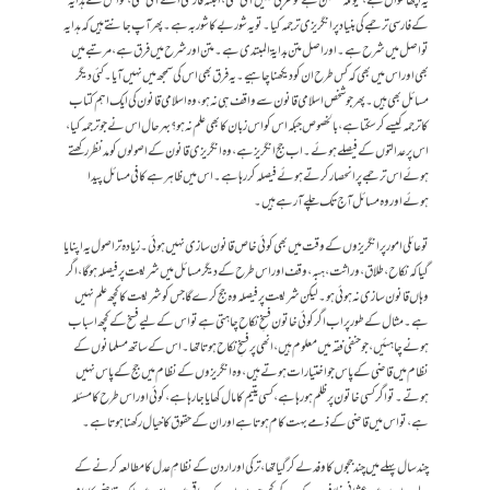
یہ اچھا سوال ہے، کیونکہ ہملٹن ہے کو عربی نہیں آتی تھی، البتہ فارسی اسے آتی تھی، تو اس نے ہدایہ
کے فارسی ترجمے کی بنیاد پر انگریزی ترجمہ کیا۔ تو یہ شوربے کا شوربہ ہے۔ پھر آپ جانتے ہیں کہ ہدایہ
تو اصل میں شرح ہے۔ اور اصل متن بدایۃ المبتدی ہے۔ متن اور شرح میں فرق ہے، مرتبے میں
بھی اور اس میں بھی کہ کس طرح ان کو دیکھنا چاہیے۔ یہ فرق بھی اس کی سمجھ میں نہیں آیا۔ کئی دیگر
مسائل بھی ہیں۔ پھر جو شخص اسلامی قانون سے واقف ہی نہ ہو، وہ اسلامی قانون کی ایک اہم کتاب
کا ترجمہ کیسے کر سکتا ہے، بالخصوص جبکہ اس کو اس زبان کا بھی علم نہ ہو؟ بہرحال اس نے جو ترجمہ کیا،
اس پر عدالتوں کے فیصلے ہوئے۔ اب جج انگریز ہے، وہ انگریزی قانون کے اصولوں کو مدنظر رکھتے
ہوئے اس ترجمے پر انحصار کرتے ہوئے فیصلہ کر رہا ہے۔ اس میں ظاہر ہے کافی مسائل پیدا
ہوئے اور وہ مسائل آج تک چلے آ رہے ہیں۔
تو عائلی امور پر انگریزوں کے وقت میں بھی کوئی خاص قانون سازی نہیں ہوئی۔ زیادہ تر اصول یہ اپنایا
گیا کہ نکاح، طلاق، وراثت، ہبہ، وقف اور اس طرح کے دیگر مسائل میں شریعت پر فیصلہ ہوگا، اگر
وہاں قانون سازی نہ ہوئی ہو۔ لیکن شریعت پر فیصلہ وہ جج کرے گا جس کو شریعت کا کچھ علم نہیں
ہے۔مثال کے طور پر اب اگر کوئی خاتون فسخِ نکاح چاہتی ہے تو اس کے لیے فسخ کے کچھ اسباب
ہونے چاہئیں، جو حنفی فقہ میں معلوم ہیں، انھی پر فسخِ نکاح ہوتا تھا۔ اس کے ساتھ مسلمانوں کے
نظام میں قاضی کے پاس جو اختیارات ہوتے ہیں، وہ انگریزوں کے نظام میں جج کے پاس نہیں
ہوتے۔ تو اگر کسی خاتون پر ظلم ہو رہا ہے، کسی یتیم کا مال کھایا جا رہا ہے، کوئی اور اس طرح کا مسئلہ
ہے، تو اس میں قاضی کے ذمے بہت کام ہوتا ہے اور ان کے حقوق کا خیال رکھنا ہوتا ہے۔
چند سال پہلے میں چند ججوں کا وفد لے کر گیا تھا ، ترکی اور اردن کے نظامِ عدل کا مطالعہ کرنے کے