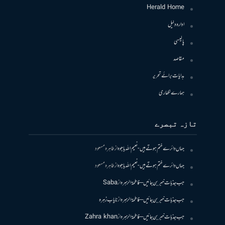
Herald Home
ادارہ دلیل
پالیسی
مقاصد
ہدایات برائے تحریر
ہمارے لکھاری
تازہ تبصرے
جہاں دائرے ختم ہوتے ہیں- نعیم اللہ باجوہ
از
طاہرہ مسعود
جہاں دائرے ختم ہوتے ہیں- نعیم اللہ باجوہ
از
طاہرہ مسعود
جب جذبات خبر بن جائیں – فاطمۃالزہرہ
از
Saba
جب جذبات خبر بن جائیں – فاطمۃالزہرہ
از
نایاب زہرہ
جب جذبات خبر بن جائیں – فاطمۃالزہرہ
از
Zahra khan