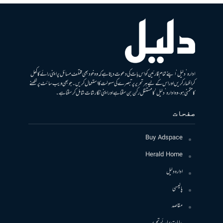
ادارہ ’دلیل‘ اپنے تمام قارئین کو اس بات کی دعوت دیتا ہے کہ وہ خود بھی مختلف مسائل پر اپنی رائے کا کھل
کر اظہار کریں اور اس کے لیے ہر تحریر پر تبصرے کی سہولت کا استعمال کریں۔ جو بھی ویب سائٹ پر لکھنے
کا متمنی ہو، وہ ادارہ ’دلیل‘ کا مستقل رکن بن سکتا ہے اور اپنی نگارشات شامل کرسکتا ہے۔
صفحات
Buy Adspace
Herald Home
ادارہ دلیل
پالیسی
مقاصد
ہدایات برائے تحریر