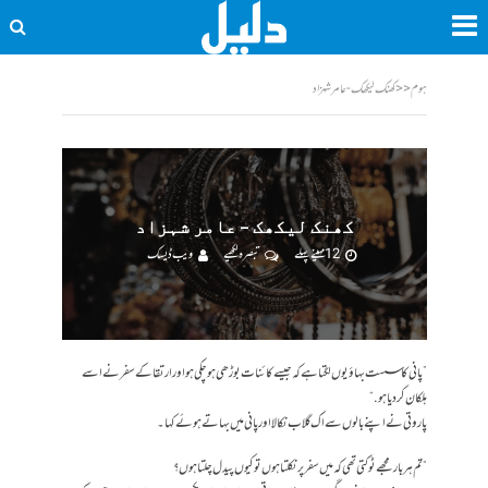
ہوم
<<
کھنک لیکھک - عامر شہزاد
کھنک لیکھک – عامر شہزاد
12 مہینے پہلے
تبصرہ لکھیے
ویب ڈیسک
”پانی کا سست بہاؤ یوں لگتا ہے کہ جیسے کائنات بوڑھی ہو چکی ہو اور ارتقا کے سفر نے اسے
ہلکان کر دیا ہو.“
پاروتی نے اپنے بالوں سے اک گلاب نکالا اور پانی میں بہاتے ہوئے کہا۔
”تم ہر بار مجھے ٹوکتی تھی کہ میں سفر پر نکلتا ہوں تو کیوں پیدل چلتا ہوں؟