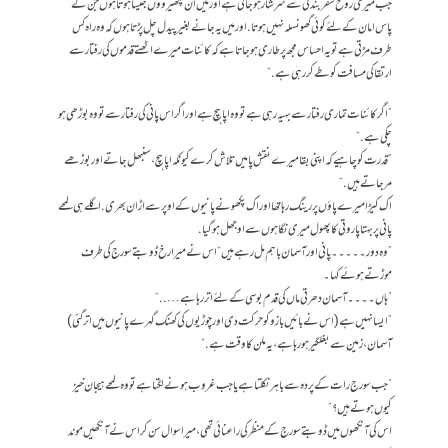
جب میری روح سفر بندگی سے سرشار ہو جاتی ہے اور میں ان پکھیرووں جیسا ہوتا ہوں جن کے
پاس امان کے لئے کوئی گھونسلہ نہیں ہوتا. اور میں یہ جانے بغیر پیدل چل پڑتا ہوں کہ وہ راہ کس
طرف مڑتی ہے تو یہ احساس مجھ پر طاری ہو جاتا ہے کہ کائنات میرے اٹھتے قدموں کی رفتار سے
ارتقا کی مسافت کو طے کر رہی ہے.“
”اگر کائنات تماری رفتار سے بہیہ رہی ہے تو وہ اپاہچ ہے اور اگر اس پانی کی رفتار سے تو وہ بوڑھی ہو
چکی ہے.“
”قدرت کو چاہیے کہ اپنی بقا میرے نقش پا میں تلاش کرے کیونکہ اپاہچ، سنبھل جاتے اور بوڑھے
مر جاتے ہیں.“
اک کیڑا میرے پاؤں پر رینگ رہا تھا اور اک پکھو نے پانیوں کے اوپر سے اڑان بھری. اگلے ہی لمحے
پانی پر بہتا پاروتی کا پھول میری نگاہوں سے اوجھل ہو گیا.
”وہ دور۔۔۔۔۔پانی اور آسمان باہم مل رہے ہیں“ اس نے میرا رخ ڈوبتے سورج کی طرف
موڑتے ہوئے کہا۔
”ہاں۔۔۔۔آسمان دھرتی ماں کی قدم بوسی کے لئے اتر رہا ہے…..“
”ایسا نہیں ہے (اس نے بائیں بازو کو حرکت دی اور چوڑیوں کی کھنک گہرے پانیوں میں اتر گئی)
آسمان ، زمین سے بغلگیر ہو رہا ہے، یہ ملن کا وقت ہے.“
”جب سورج رات کے پردہ سے باہر نکلتا ہے یا جب غروب ہونے لگتا ہے تو وہ لمحے ہیجان خیز
کیوں ہوتے ہیں؟“
اس کی آنکھوں میں ڈوبتے سورج کے منظر کی راعنائی تھی، میرا سوال سن کر اس نے آنکھیں موند