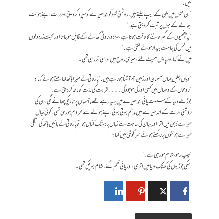
لیں.
”ان لمحوں میں ملن کے دیپ جلتے ہیں، روشنی خود کو اندھیرے کو سپرد کر دیتی اور رات اپنے ہونٹ
اجالے کے لبوں پر ثبت کر دیتی ہے.“
“یہ پنچھیوں کے گھر لوٹنے کا وقت ہوتا ہے، مزدور روٹی کھانے کے قابل ہو جاتا اور محبت زرہ دلوں
میں لمس کی چاہت بیدار ہونے لگتی ہے.“
میں نے کہا اور پاؤں سمیٹ لئے، میری روح میں اداسی اتر رہی تھی۔
”وہاں چلیں جہاں آسمان اور زمین ہم آشنا ہو رہے ہیں.“ پاروتی نے میرا ہاتھ تھامتے ہوئے کہا:
”روحوں کے وصال میں کسی اور کی موجودگی۔۔۔۔قربت کی لذت کو ماند کر دیتی ہے.“
بوڑھے دریا کے سست پانی اندھیرے میں بہیہ رہے تھے,آسماں پر تاریکی چھانے لگی. دن کی
روشنی، رات کے اندھیرے میں مدغم ہوتی ہوئی اپنے ہونے سے محروم ہو رہی تھی. کوئی خیال
میرے ذہن میں اترا اور بیان کی حاجت لئے زباں پر دستک کناں ہوا تو پاروتی نے بائیں ہاتھ کی انگلی
میرے ہونٹوں پر رکھتے ہوئے سرگوشی میں کہا:
”چپ رہو، شام ہو رہی ہے.“
اسکی چوڑیوں کی کھنک دریا میں اتری ، اور پانی تھم گئے،شام ہو چکی تھی۔