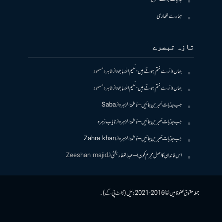
ہمارے لکھاری
تازہ تبصرے
جہاں دائرے ختم ہوتے ہیں- نعیم اللہ باجوہ
از
طاہرہ مسعود
جہاں دائرے ختم ہوتے ہیں- نعیم اللہ باجوہ
از
طاہرہ مسعود
جب جذبات خبر بن جائیں – فاطمۃالزہرہ
از
Saba
جب جذبات خبر بن جائیں – فاطمۃالزہرہ
از
نایاب زہرہ
جب جذبات خبر بن جائیں – فاطمۃالزہرہ
از
Zahra khan
اس خاندان کا اصل مجرم کون! – عبدالغفار بگٹی
از
Zeeshan majid
جملہ حقوق محفوظ ہیں © 2016-2021 دلیل (ڈاٹ پی کے)۔