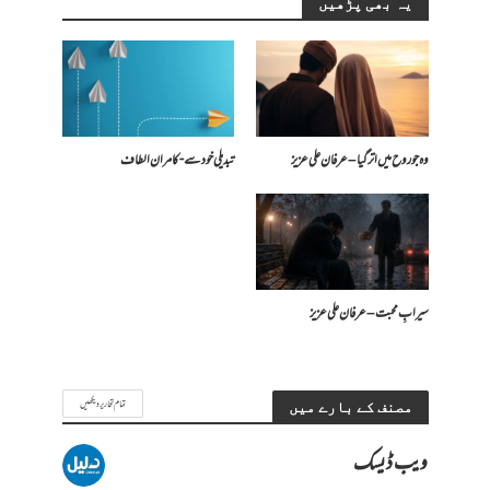
یہ بھی پڑھیں
وہ جو روح میں اتر گیا – عرفان علی عزیز
تبدیلی خود سے- کامران الطاف
سیرابِ محبت – عرفان علی عزیز
تمام تحاریر دیکھیں
مصنف کے بارے میں
ویب ڈیسک