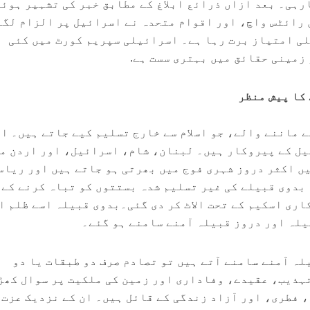
رہی۔ بعد ازاں ذرائع ابلاغ کے مطابق خبر کی تشہیر ہوئی
رائٹس واچ، اور اقوام متحدہ نے اسرائیل پر الزام لگا
لی امتیاز برت رہا ہے۔ اسرائیلی سپریم کورٹ میں کئی
زمینی حقائق میں بہتری سست ہے.
کا پیش منظر
 ماننے والے، جو اسلام سے خارج تسلیم کیے جاتے ہیں۔ ا
یل کے پیروکار ہیں۔ لبنان، شام، اسرائیل، اور اردن م
 اکثر دروز شہری فوج میں بھرتی ہو جاتے ہیں اور ریاس
بدوی قبیلے کی غیر تسلیم شدہ بستتوں کو تباہ کرنے کے 
اری اسکیم کے تحت الاٹ کر دی گئی۔بدوی قبیلہ اسے ظلم ا
لہ اور دروز قبیلہ آمنے سامنے ہو گئے۔
لہ آمنے سامنے آتے ہیں تو تصادم صرف دو طبقات یا دو
ہذیب، عقیدے، وفاداری اور زمین کی ملکیت پر سوال کھڑ
 فطری، اور آزاد زندگی کے قائل ہیں۔ ان کے نزدیک عزت،