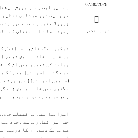
07/30/2025
میں ایک غیر سرکاری تنظیم ق
زہریلا خنجر ہے جسے عرب بدوی
تبصرہ لکھیے
چھوٹا سا خطہ النقاب کے نام سے مش
نیگیو ریگستان، اسرائیل کا 
یہ قبیلے خانہ بدوش تھے، اپ
ریاست کی تعمیر میں ان کے خ
علاقوں میں خانہ بدوش زندگی
ہے، جن میں سعودی عرب، اردن
کے مالک تھے۔ان کا ذریعہ مع