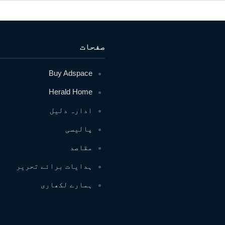
صفحات
Buy Adspace
Herald Home
ادارہ دلیل
پالیسی
مقاصد
ہدایات برائے تحریر
ہمارے لکھاری