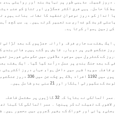
 دروز قبیلہ مذہبی طور پر نہایت بند اور روایتی ہے، م
بط کا حامل۔ یہی فرق اکثر جھگڑوں اور تناؤ کو جنم دیتا
ا انداز کو دروز نوجوان تنقید کا نشانہ بناتے ہیں، تو
استی قربت کو غداری سے تعبیر کرتے ہیں۔ یہ سب کچھ آہس
کی زمین ہموار کرتا ہے۔
 ایک ہفتے سے جاری فرقہ وارانہ جھڑپوں کے بعد لڑائی ت
روز جنگجو شہر پر دوبارہ قابض ہو گئے ہیں، فائربندی ک
دروز کے کنٹرول میں موجود علاقوں میں حکومتی فورسز تعی
ی کے بعد جنگ بندی پر عمل درآمد کیا گیا۔ ایک ہفتے بعد
ی قافلہ سویدا شہر میں داخل ہوا، جہاں دروز اکثریتی عل
شامی ریڈ کریسنٹ کے ترجمان عمر المالکی نے بتایا کہ 32 گاڑیوں پر مشتمل قافلہ
لاشوں کے تھیلے لے کر پہنچا ۔ عمر المالکی کا کہنا تھا
بجلی، پانی اور خوراک کے بغیر گھروں میں محصور ہیں۔ ش