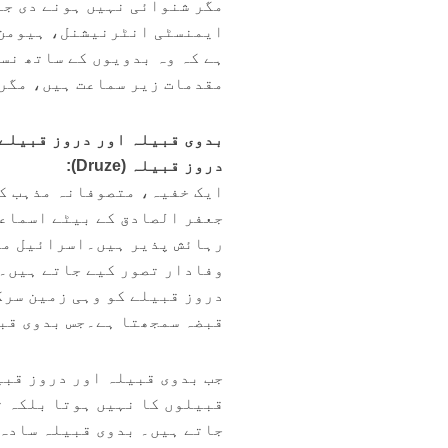
مگر شنوائی نہیں ہونے دی جا
ایمنسٹی انٹرنیشنل، ہیومن 
ہے کہ وہ بدویوں کے ساتھ نس
مقدمات زیر سماعت ہیں، مگر 
بدوی قبیلہ اور دروز قبیلے 
دروز قبیلہ (Druze):
ایک خفیہ، متصوفانہ مذہب کے
جعفر الصادق کے بیٹے اسماع
رہائش پذیر ہیں۔اسرائیل میں
وفادار تصور کیے جاتے ہیں۔ 
دروز قبیلے کو وہی زمین سرک
قبضہ سمجھتا ہے۔جس بدوی قبی
جب بدوی قبیلہ اور دروز قبی
قبیلوں کا نہیں ہوتا بلکہ ت
جاتے ہیں۔ بدوی قبیلہ سادہ،