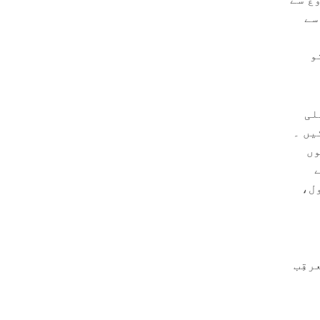
سے
و
لی
کیں ۔
وں
ول،
رقِب