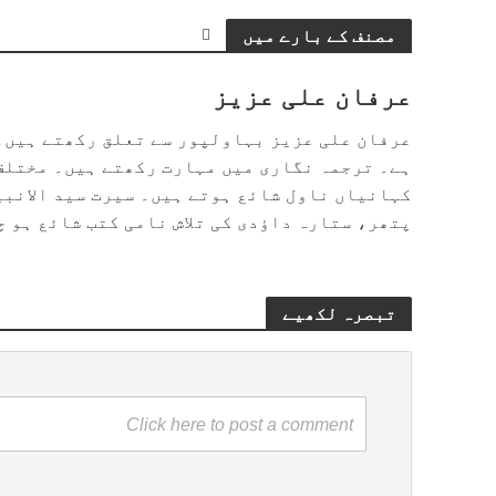
مصنف کے بارے میں
عرفان علی عزیز
عرفان علی عزیز بہاولپور سے تعلق رکھتے ہیں۔ 
ہے۔ ترجمہ نگاری میں مہارت رکھتے ہیں۔ مختلف
کہانیاں ناول شائع ہوتے ہیں۔ سیرت سید الانب
پتھر، ستارہ داؤدی کی تلاش نامی کتب شائع ہو 
تبصرہ لکھیے
Click here to post a comment