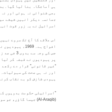
ہی آماجگاہ بنا لیا گیا۔بدو
بھی شنوائی نہ ہوئی اور نہ 
جھانسہ دیکر انہیں شیشے میں
اسرائیل نے بہ زور قوت انہی
اس علاقے کا آج تک سروے نہی
افواج ہے۔ 1969
جس کی وجہ 
پر یہودیوں نے قبضہ کر لیا 
“غیر قانونی” قرار دے رکھے 
یہودی شازش کو بے نقاب کرنے
”اسرائیلی حکومت بدویوں کے 
(Al-Araqib) جیسا گاؤں، جو سو سے زائد بار گرایا جا چکا ہے۔“