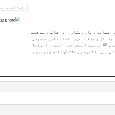
تمام تحاریر دی
افسانہ و ناول نگاری اور شاعری سے شغف
 رسائل و جرائد میں افسانے اور جاسوسی
یاء ﷺ پر سید البشر خیر البشر، انوکھا
چکی ہیں۔ شاعری پر مشتمل کتاب زیرطبع ہے