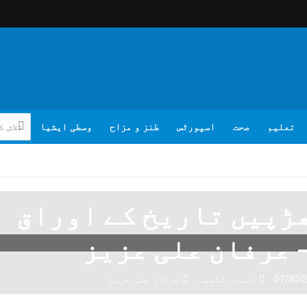
تعلیم
صحت
اسپورٹس
طنز و مزاح
وسطی ایشیا
ڑپیں تاریخ کے اوراق
 عرفان علی عزیز
07/30/
تبصرہ لکھیے
عرفان علی عزیز