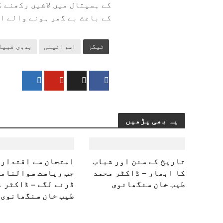
کے ہسپتال میں لاشیں رکھنے 
کے باعث بے گھر ہونے والے افراد کی تعداد 1 لاکھ
ٹیگز
اسرائیلی
بدوی قبیل
یہ بھی پڑھیں
تاریخ کے سنن اور شباب
امتحان سے اقتدار 
کا ابھار – ڈاکٹر محمد
جب ریاست سوالنامے
طیب خان سنگھانوی
ڈرنے لگے – ڈاکٹر 
طیب خان سنگھانوی