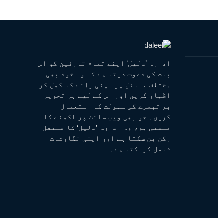
ادارہ ’دلیل‘ اپنے تمام قارئین کو اس
بات کی دعوت دیتا ہے کہ وہ خود بھی
مختلف مسائل پر اپنی رائے کا کھل کر
اظہار کریں اور اس کے لیے ہر تحریر
پر تبصرے کی سہولت کا استعمال
کریں۔ جو بھی ویب سائٹ پر لکھنے کا
متمنی ہو، وہ ادارہ ’دلیل‘ کا مستقل
رکن بن سکتا ہے اور اپنی نگارشات
شامل کرسکتا ہے۔