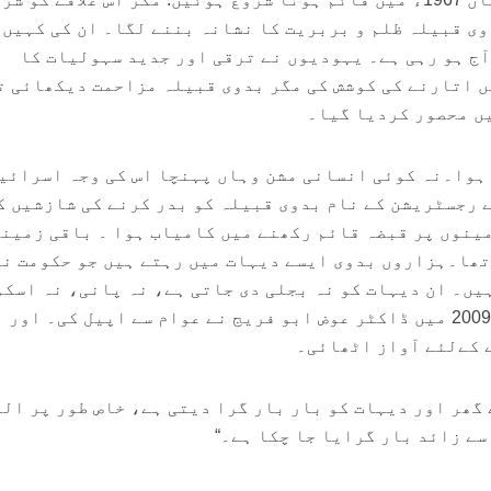
ی قبیلہ ظلم و بربریت کا نشانہ بننے لگا۔ ان کی کہیں 
آج ہو رہی ہے۔ یہودیوں نے ترقی اور جدید سہولیات کا
 اتارنے کی کوشش کی مگر بدوی قبیلہ مزاحمت دیکھائی ت
ں محصور کردیا گیا۔
ں ہوا۔نہ کوئی انسانی مشن وہاں پہنچا اس کی وجہ اسرائی
ء یہودیوں نے رجسٹریشن کے نام بدوی قبیلہ کو بدر کرنے کی شازشیں 
سے بدوی 3 فی صد زمینوں پر قبضہ قائم رکھنے میں کامیاب ہوا ۔ باقی زمین
تھا۔ہزاروں بدوی ایسے دیہات میں رہتے ہیں جو حکومت نے
ہیں۔ ان دیہات کو نہ بجلی دی جاتی ہے، نہ پانی، نہ اسک
اور نہ ہی صحت کی سہولیات۔ 2009 میں ڈاکٹر عوض ابو فریج نے عوام سے اپیل کی۔ اور
 کےلئے آواز اٹھائی۔
گھر اور دیہات کو بار بار گرا دیتی ہے، خاص طور پر الع