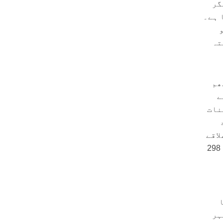
گر
 ہے۔
تہ
ھم
ے
نات
اقے
میں حالیہ فرقہ وارانہ جھڑپوں میں 1192 افراد ہلاک ہو چکے جن میں 336 دروز جنگجو، 298
ہر