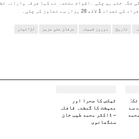
کی جگہ ختم ہو چکی ۔اقوام متحدہ نے کہا فرقہ وارانہ تش
 28 ہزار سے تجاوز کر چکی۔
ہ
تاریخ
دوروز قبیلہ
عرفان علی عزیز
لڑائیاں
تک:
ٹیکس کا صحرا اور
 سے
معیشت کا گمشدہ قافلہ
محمد
– ڈاکٹر محمد طیب خان
سنگھانوی