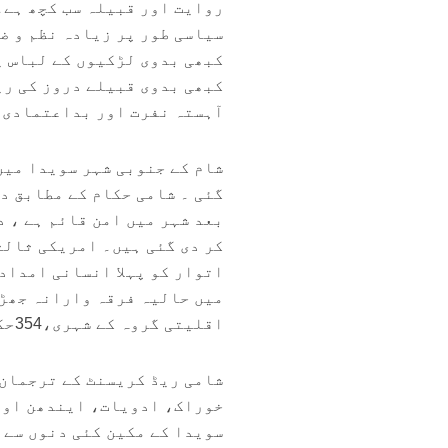
روایت اور قبیلہ سب کچھ ہے۔
سیاسی طور پر زیادہ نظم و ض
کبھی بدوی لڑکیوں کے لباس ی
کبھی بدوی قبیلے دروز کی ری
آہستہ نفرت اور بداعتمادی 
شام کے جنوبی شہر سویدا میں
گئی ۔ شامی حکام کے مطابق د
بعد شہر میں امن قائم ہے ، 
کر دی گئی ہیں۔ امریکی ثالث
اتوار کو پہلا انسانی امداد
اقلیتی گروہ کے شہری،354حکومت کے سکیورٹی اہلکار اور 21 سنی بدو شامل ہیں۔
خوراک، ادویات، ایندھن اور 
سویدا کے مکین کئی دنوں سے 