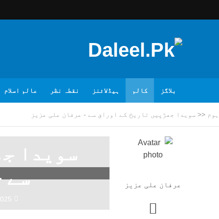
بلاگز
کالم
ہیڈلائنز
نقطہ نظر
عالم اسلام
ہوم
<<
سویدا جھڑپیں تاریخ کے اوراق سے - عرفان علی عزیز
سویدا جھ
سے –
عرفان علی عزیز
2025