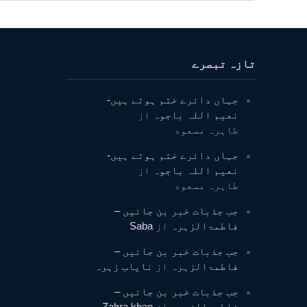
تازہ تبصرے
جہاں دائرے ختم ہوتے ہیں-
نعیم اللہ باجوہ
از
طاہرہ مسعود
جہاں دائرے ختم ہوتے ہیں-
نعیم اللہ باجوہ
از
طاہرہ مسعود
جب جذبات خبر بن جائیں –
فاطمۃالزہرہ
از
Saba
جب جذبات خبر بن جائیں –
فاطمۃالزہرہ
از
نایاب زہرہ
جب جذبات خبر بن جائیں –
فاطمۃالزہرہ
از
Zahra khan