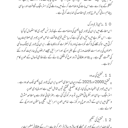
گفتگو کے جائزے سے اس بات کی وضاحت کرنے میں مدد ملے گی کہ اسٹریٹجک ثقافت اور سیاسی
پیغام رسانی کس طرح جوہری مقاصد کی حمایت کرتی ہے۔
１０. مذہبی فریم ورک
اس مطالعے میں ایران کی جوہری پالیسی کی وضاحت کے لیے ڈیٹرنس تھیوری کا استعمال کیا گیا
ہے۔ اس نظریے میں دلیل دی گئی ہے کہ ریاستیں فوجی طاقت، خاص طور پر جوہری صلاحیت پیدا
کرتی ہیں، تاکہ حملے کی لاگت کو بہت زیادہ بنا کر خطرات کو روکا جا سکے۔ ایران کی جوہری ہیجنگ عالمی
اصولوں کی براہ راست خلاف ورزی کیے بغیر امریکہ اور اسرائیل جیسے حریفوں کی جارحیت کو روکنے
کی حکمت عملی ہے ۔ یہ بقا اور علاقائی اثر و رسوخ کو یقینی بنانے کے لئے دفاعی ڈھال کے طور پر کام
کرتا ہے۔
１１. تحقیق کی حدود
یہ تحقیق 2000 اور 2025 کے درمیان اسلامی جمہوریہ ایران کی جوہری پالیسی تک محدود ہے۔
اس میں جوہری ہتھیاروں کی تیاری کا تفصیلی تکنیکی تجزیہ شامل نہیں ہے اور بنیادی طور پر
اسٹریٹجک، سیاسی اور نظریاتی جہتوں پر توجہ مرکوز کی گئی ہے۔ جغرافیائی لحاظ سے یہ مطالعہ مشرق
وسطیٰ میں ایران کے اثر و رسوخ پر مرکوز ہے، خاص طور پر اسرائیل، خلیجی ریاستوں اور امریکہ کے
حوالے سے۔
１２. تحقیق کی تنظیم
یہ تعارف ایران کے جوہری مسئلے کا سیاق و سباق فراہم کرتا ہے، اس کے علاقائی مضمرات پر