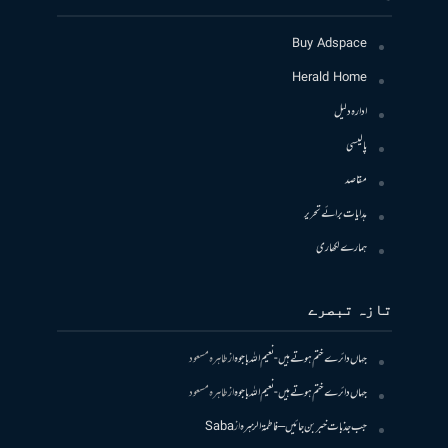
Buy Adspace
Herald Home
ادارہ دلیل
پالیسی
مقاصد
ہدایات برائے تحریر
ہمارے لکھاری
تازہ تبصرے
جہاں دائرے ختم ہوتے ہیں- نعیم اللہ باجوہ
از
طاہرہ مسعود
جہاں دائرے ختم ہوتے ہیں- نعیم اللہ باجوہ
از
طاہرہ مسعود
جب جذبات خبر بن جائیں – فاطمۃالزہرہ
از
Saba