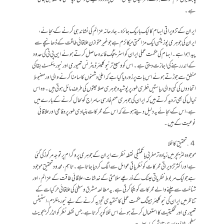
ہے۔
ایران کے تزویراتی ابہام کا ایک باریک جائزہ۔ جارحانہ عزائم کی نشاندہی کرنے کے بجائے،
ایران کی جوہری پوزیشن ایک مزاحمتی میکانزم ہے جو غیر متوازن علاقائی طاقت کے ڈھانچے سے
پیدا ہوا ہے۔ ابہام کی حکمت عملی ایران کو اسٹریٹجک فائدہ حاصل کرتے ہوئے این پی ٹی کی حدود
کے اندر رہنے کی اجازت دیتی ہے۔ اس کو وسیع تر نیوکلیئر ڈیٹرنس تھیوری اور نیو ریئلسٹ بقا کی
منطق سے جوڑتے ہوئے اس بات پر زور دیا گیا ہے کہ اعلیٰ دشمنوں کا سامنا کرنے والی اور مضبوط
اتحادوں کی کمی والی ریاستیں فطری طور پر پوشیدہ جوہری صلاحیتوں کی طرف مائل ہوتی ہیں۔ وہ اس
خیال کی بھی تردید کرتے ہیں کہ ایران کی جوہری مہم فارسی سامراج کو بحال کرنے کے بارے میں
ہے ، اس کے بجائے یہ دلیل دیتے ہوئے کہ اس کے محرکات بنیادی طور پر دفاعی اور علاقائی
نوعیت کے ہیں۔
４. تحقیق کا خلا
موجودہ لٹریچر میں زیادہ تر مغربی یا تکنیکی نقطہ نظر سے ایران کے جوہری پروگرام پر توجہ مرکوز کی گئی
ہے اور اکثر تزویراتی محرکات کو نظریاتی عوامل سے الگ کر دیا جاتا ہے۔ تاہم، محدود تحقیق موجود
ہے جو ایک مربوط نظریاتی عینک کے ذریعے سلامتی کے خدشات، علاقائی طاقت کے عزائم، اور
شناخت سے چلنے والے محرکات کو یکجا کرتی ہے. یہ مطالعہ مشرق وسطیٰ کی علاقائی حرکیات کے
تناظر میں ایران کی نیوکلیئر ہیجنگ حکمت عملی کا تنقیدی تجزیہ کرنے کے لیے نیو ریئلزم، اسٹیٹس
تھیوری اور تخلیقیت کا استعمال کرتے ہوئے اس خلا کو پر کرتا ہے، جس نقطہ نظر کو انڈر گریجویٹ