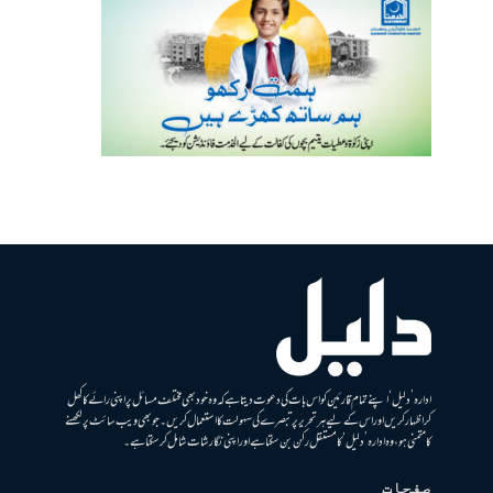
ادارہ ’دلیل‘ اپنے تمام قارئین کو اس بات کی دعوت دیتا ہے کہ وہ خود بھی مختلف مسائل پر اپنی رائے کا کھل
کر اظہار کریں اور اس کے لیے ہر تحریر پر تبصرے کی سہولت کا استعمال کریں۔ جو بھی ویب سائٹ پر لکھنے
کا متمنی ہو، وہ ادارہ ’دلیل‘ کا مستقل رکن بن سکتا ہے اور اپنی نگارشات شامل کرسکتا ہے۔
صفحات