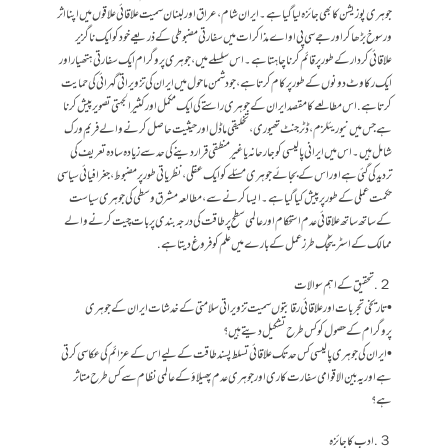
جوہری پوزیشن کا بھی جائزہ لیا گیا ہے۔ ایران شام، عراق اور لبنان سمیت علاقائی علاقوں میں اپنا اثر
و رسوخ بڑھا کر اور جے سی پی او اے مذاکرات میں سفارتی مضبوطی کے ذریعے خود کو ایک ناگزیر
علاقائی کردار کے طور پر قائم کرنا چاہتا ہے۔ اس سلسلے میں، جوہری پروگرام ایک سفارتی ہتھیار اور
ایک رکاوٹ دونوں کے طور پر کام کرتا ہے، جو دشمن ماحول میں ایران کی تزویراتی گہرائی کی حمایت
کرتا ہے. اس مطالعے کا مقصد ایران کے جوہری راستے کی ایک مکمل اور کثیر الجہتی تصویر پیش کرنا
ہے جس میں نیو ریئلزم، ڈٹرجنٹ تھیوری، تخلیقی ماڈل اور حیثیت حاصل کرنے والے فریم ورک
شامل ہیں۔ اس میں ایرانی پالیسی کو جارحانہ یا غیر منطقی قرار دینے کی حد سے زیادہ سادہ تعریف کی
تردید کی گئی ہے اور اس کے بجائے جوہری مسئلے کو ایک عقلی، نظریاتی طور پر مضبوط، جغرافیائی سیاسی
حکمت عملی کے طور پر پیش کیا گیا ہے۔ ایسا کرنے سے، مطالعہ مشرق وسطی کی جوہری سیاست
کے ساتھ ساتھ علاقائی عدم استحکام اور عالمی سطح پر طاقت کی درجہ بندی پر بات چیت کرنے والے
ممالک کے اسٹریٹجک طرز عمل کے بارے میں علم کو فروغ دیتا ہے.
２. تحقیق کے اہم سوالات
• تاریخی تجربات اور علاقائی رقابتوں سمیت تزویراتی سلامتی کے خدشات ایران کے جوہری
پروگرام کے حصول کو کس طرح تشکیل دیتے ہیں؟
• ایران کی جوہری پالیسی کس حد تک علاقائی تسلط پسند طاقت کے لیے اس کے عزائم کی عکاسی کرتی
ہے اور یہ بین الاقوامی سفارت کاری اور جوہری عدم پھیلاؤ کے عالمی نظام سے کس طرح متاثر
ہے؟
３. ادب کا جائزہ