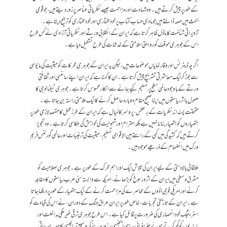
کے طور پر پیش کرتے ہیں۔ وہ شہادت اور مزاحمت جیسے نظریاتی عناصر پر زور دیتے ہیں، جو قومی
بحث میں حصہ ڈالتے ہیں جو مادی حساب کتاب پر خودمختاری اور خودمختاری کو ترجیح دیتا ہے۔
تزویراتی شناخت کا ماڈل ظاہر کرتا ہے کہ ایران کے انقلابی ورثے اور نظریاتی آزادی نے کس طرح
اس کے جوہری موقف کو روایتی سلامتی کے خدشات کی طرح تشکیل دیا ہے۔
اگرچہ ڈیٹرنس اور وقار نمایاں موضوعات ہیں ، لیکن یہ ایران کے جوہری محرکات کو حیثیت کی مایوسی
سے جوڑ کر ایک معاشرتی تشریح پیش کرتا ہے۔ ان کا کہنا ہے کہ ایران اپنے سائنسی اور ثقافتی
ورثے کے باوجود عالمی سطح پر تسلیم کیے جانے سے انکار محسوس کرتا ہے۔ جوہری ٹیکنالوجی کا
حصول بااثر ریاستوں میں اپنا صحیح مقام دوبارہ حاصل کرنے کا ایک علامتی راستہ بن جاتا ہے۔
حقیقت پسندانہ نظریات کے برعکس، پروسر کا خیال ہے کہ ایران کے طرز عمل کا مقصد لازمی طور پر
ہتھیار وں کو ہتھیار بنانا نہیں ہے بلکہ احترام اور شمولیت کی خواہش کی عکاسی کرتا ہے۔ وہ تجویز
کرتے ہیں کہ کشیدگی میں کمی کے راستے بین الاقوامی تسلیم، حیثیت کی ترغیبات اور عالمی گورننس فریم
ورک میں انضمام کے ذریعے موجود ہیں۔
علاقائی بالادستی کے لیے ایران کی تلاش ایک اور اہم محرک کے طور پر ہے۔ جوہری صلاحیت کو
مشرق وسطیٰ میں ایران کے اثر و رسوخ کو بڑھانے، امریکہ سے وابستہ سنی عرب ریاستوں کا مقابلہ
کرنے اور امریکی فوجی اڈوں کے محاصرے کی مزاحمت کرنے کے ایک ہتھیار کے طور پر دیکھا جاتا
ہے۔ ایران کے تاریخی تجربات، خاص طور پر ایران عراق جنگ کے دوران، نے اس کی قیادت کو
اسٹریٹجک خود انحصاری کی ضرورت پر قائل کیا ہے۔ اس طرح جوہری ترقی غیر ملکی مداخلت اور
پابندیوں کو کم کرتے ہوئے جغرافیائی سیاسی ایجنسی پر زور دینے کی وسیع تر پالیسی کا حصہ بن جاتی