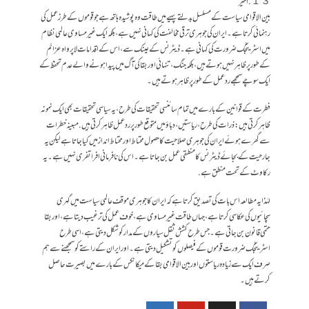
１３. اخیر
بین الاقوامی سیاست کے مسلسل بدلتے پہیے میں طاقت وہ پوشیدہ ہاتھ ہے جو قوموں کے طرز عمل کی
رہنمائی کرتا ہے۔ ایران کی جوہری ترقی مخالفت کی کہانی نہیں ہے، بلکہ ایک غیر مساوی عالمی نظام
میں اسٹریٹجک ضرورت کی کہانی ہے۔ ڈیٹرنس کے عینک سے، اس کے اقدامات لاپرواہ عزائم
کے طور پر ظاہر نہیں ہوتے ہیں، بلکہ جنگ، تنہائی اور بقا کی آگ میں پیدا ہونے والے عدم تحفظ کے
ایک سوچے سمجھے ردعمل کے طور پر ظاہر ہوتے ہیں۔
فطرت کے قوانین کے بارے میں تمام سائنسی تحقیقات کی طرح، یہ سیاسی تحقیقات بھی ایک نمونہ
ظاہر کرتی ہیں: ذرات کی طرح، ریاستیں، دباؤ میں متوقع طور پر رد عمل ظاہر کرتی ہیں. مبینہ خطرات
سے گھرے ہوئے ایران کی جوہری صلاحیت کا حصول محتاط اور محتاط انداز میں کیا جاتا ہے لیکن یہ
جارحیت کے بجائے ڈیٹرنس کا منطقی عمل بن جاتا ہے۔ اس کی نافرمانی افراتفری نہیں ہے۔ یہ
رکاوٹ کے تحت منطق ہے.
لہٰذا یہ مطالعہ اس بات کی تصدیق کرتا ہے کہ ایران کا جوہری موقف عالمی سیاست میں گہری
سچائیوں کی عکاسی کرتا ہے، جہاں طاقت غیر مساوی ہے، خوف عمل کی ترغیب دیتا ہے، اور بقا
حتمی قانون بن جاتی ہے۔ جس طرح کشش ثقل سیاروں کے مدار کو شکل دیتی ہے، اسی طرح
اسٹریٹجک ضرورت قوموں کے فیصلوں کو تشکیل دیتی ہے۔ اور ایران کے راستے کو سمجھنے سے ہم
صرف ایک سے زیادہ ریاستوں اور بین الاقوامی بقا کے میکانکس کے بارے میں بصیرت حاصل
کرتے ہیں۔