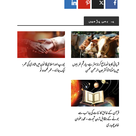
یہ بھی پڑھیں
قربانی کا جانور ذبح کرنا بہتر ہے، یا رقم غریبوں
یورپ اور اسلامی قانون میں شادی کی عمر،
میں بانٹنا؟ ڈاکٹر عبیدالرحمن محسن
ایک جائزہ – عمر محمود وٹو
قرآن کے خالق کائنات کی جانب سے
ہونے کے ناقابل تردید ثبوت – محمد رضوان
خالد چوہدری