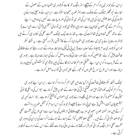
ایران کے جوہری پروگرام کے پیچھے اسٹریٹجک محرکات کو جوہری ہتھیاروں کے حصول کے
بجائے نیوکلیئر ہیجنگ کے عینک سے بہتر طور پر سمجھا جا سکتا ہے۔ ایران نے وسیع پیمانے پر
افزودگی کی صلاحیتیں تیار کی ہیں جو اس کی شہری توانائی کی ضروریات سے کہیں زیادہ ہیں، اپنے
پروگرام کے کچھ حصوں کو چھپایا ہے، اور بین الاقوامی جوہری توانائی ایجنسی (آئی اے ای اے)
کے ساتھ مکمل تعاون کی مخالفت کی ہے. یہ اقدامات ایک ہیجنگ حکمت عملی کی نشاندہی کرتے ہیں
جو ضرورت پڑنے پر تیزی سے جوہری ہتھیار تیار کرنے کا آپشن برقرار رکھتی ہے۔ یہ نقطہ نظر
تہران کو جوہری عدم پھیلاؤ کے معاہدے (این پی ٹی) کی باضابطہ حدود کے اندر رہتے ہوئے علاقائی
طاقت پیش کرنے، مخالفین کو روکنے اور سفارتی فائدہ حاصل کرنے کی اجازت دیتا ہے۔ جوہری
حد کے قریب رہ کر ایران اپنے حقیقی عزائم کا اندازہ لگانے کی بین الاقوامی کوششوں کو پیچیدہ بنا
دیتا ہے اور اس طرح سرخ لکیروں کو عبور کیے بغیر تزویراتی فوائد حاصل کرتا ہے۔
ہیجنگ نقطہ نظر علاقائی طاقت کی حرکیات میں بھی اہم کردار ادا کرتا ہے۔ ایران اپنے جوہری
پروگرام کو ایک خودمختار حق اور تکنیکی ترقی کی علامت کے طور پر پیش کرتا ہے، جو اس کی داخلی قانونی
حیثیت کو مضبوط کرتا ہے اور مغربی غلبے والے جوہری اصولوں کو چیلنج کرتا ہے۔ جوائنٹ کمپری
ہینسیو پلان آف ایکشن (جے سی پی او اے) جیسے فریم ورک اس ابہام کو مکمل طور پر برداشت
کرتے ہیں اور ممکنہ طور پر سعودی عرب جیسے علاقائی حریفوں کی جانب سے اسی طرح کی حکمت عملی
کی حوصلہ افزائی کرتے ہیں۔ تکنیکی صلاحیتوں کو آگے بڑھاتے ہوئے مذاکرات کی ایران کی دوہری
حکمت عملی اسٹریٹجک گہرائی کو برقرار رکھتے ہوئے بیرونی دباؤ سے نمٹنے کے اس کے ارادے کو ظاہر
کرتی ہے۔