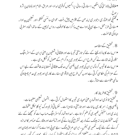
• علاقائی بالادستی کی امنگیں: سفارتی رسائی، پراکسیوں کو فوجی امداد، اور عراق، شام اور لبنان پر اثر و
رسوخ.
• تکنیکی خودمختاری: جوہری ایندھن کے چکر میں پیش رفت، عوامی سائنسی گفتگو، اور تعلیمی پیداوار.
• سفارتی طرز عمل: جے سی پی او اے میں مذاکرات کا موقف، روس / چین کے ساتھ اتحاد، مغربی
دباؤ کی مخالفت۔
８. تحقیق کے مقاصد
• اس بات کا جائزہ لینے کے لئے کہ تاریخی تجربات اور علاقائی دشمنیوں پر مبنی ایران کے اسٹریٹجک
سیکورٹی خدشات نے کس طرح اس کے جوہری پروگرام کے حصول کو شکل دی ہے۔
• اس بات کا تجزیہ کرنا کہ ایران کی جوہری پالیسی کس حد تک علاقائی تسلط پسند طاقت کے لیے اس
کے عزائم کی عکاسی کرتی ہے اور یہ کس طرح بین الاقوامی سفارت کاری اور جوہری عدم پھیلاؤ کی
عالمی حکومت سے متاثر ہے۔
９. تحقیق کا طریقہ کار
یہ تحقیق ثانوی اعداد و شمار پر مبنی معیاری تجزیہ کا استعمال کرتی ہے ، بشمول تعلیمی مطبوعات ،
پالیسی پیپرز ، سرکاری بیانات ، اور تاریخی دستاویزات۔ نظریاتی فریم ورک نیوکلاسیکل حقیقت
پسندی اور اسٹیٹس تھیوری کو ضم کرتا ہے۔ اعداد و شمار کو اسٹریٹجک حساب ات کو سمجھنے کے لئے
ایک حقیقت پسندانہ عینک کے ذریعہ تشریح کی جائے گی اور شناخت اور وقار کے عناصر کا اندازہ
کرنے کے لئے ایک تعمیری لینس۔ ایران عراق جنگ، جے سی پی او اے مذاکرات اور لبنان اور
شام میں پراکسی مداخلت سے متعلق کیس اسٹڈیز کو بھی استعمال کیا جائے گا۔ مواد کے تجزیے اور