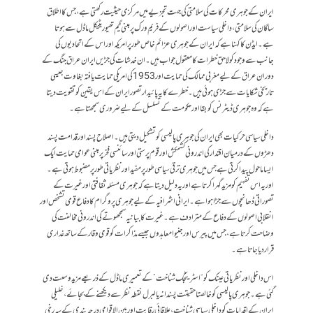
ایران کے جوہری محرکات کی سلامتی کی جہت تجزیے میں مرکزی حیثیت رکھتی ہے، جس کا اطلاق
ساگان کی سلامتی، داخلی سیاست اور اصولوں کے فریم ورک پر مبنی گیم تھیوریٹیکل ماڈل سے ہوتا
ہے۔ ایڈن کا کہنا ہے کہ ایران کے جوہری عزائم خاص طور پر امریکہ اور اس کے اتحادیوں کی
جانب سے وجود کو لاحق خطرات کا معقول جواب ہیں۔ ان خدشات کی جڑیں ایران عراق جنگ کے
دوران عراق کے لیے مغربی ممالک کی حمایت اور 1953 کی امریکی حمایت یافتہ بغاوت جیسی
تاریخی شکایات سے جڑی ہوئی ہیں۔ خطرے کا یہ پائیدار تصور ایران کے اس یقین کو تقویت دیتا
ہے کہ وہ جوہری ڈیٹرنس کو بقا اور حکومت کے تسلسل کے لیے ضروری سمجھتا ہے۔
داخلی سیاسی حرکیات بھی ایران کی جوہری پالیسی کو تشکیل دیتی ہیں۔ اصلاح پسند اور قدامت پسند
دھڑوں کے درمیان اقتدار کی اندرونی کشمکش اور قوم پرستی اور سائنسی فخر پر مبنی عوامی حمایت ایک
ایسا ماحول پیدا کرتی ہے جس میں جوہری ترقی سیاسی طور پر مفید اور نظریاتی طور پر مضبوط ہوتی ہے۔
اور یہ اس تفہیم کو مزید گہرا کرتا ہے اور یہ دلیل دیتا ہے کہ جوہری مسئلہ ثقافتی اور غیرت کے
تصوراتی ڈھانچوں سے جڑا ہوا ہے۔ ایرانی اشرافیہ کے لیے جوہری پروگرام کا دفاع قومی تشخص اور
انقلابی اصولوں کے دفاع کے مترادف ہے۔ غیرت کا بیانیہ سمجھوتے کی اندرونی مخالفت کی
وضاحت کرتا ہے، جس میں پیرس اور جنیوا معاہدوں جیسے مذاکرات کو قومی وقار کے ساتھ غداری
قرار دیا جاتا ہے۔
اس داخلی اور نظریاتی عینک کو “اسٹریٹجک شناخت” کے تعمیری ماڈل کے ذریعے مزید وسعت دی
گئی ہے۔ جوہری پالیسی کو خالصتا حقیقت پسندانہ یا لبرل نقطہ نظر سے دیکھنے کے بجائے، خلیلی
ایران کے اقدامات کو داخلی سیاسی شناخت، علاقائی رقابت اور بین الاقوامی درجہ بندی کے سہ رخی