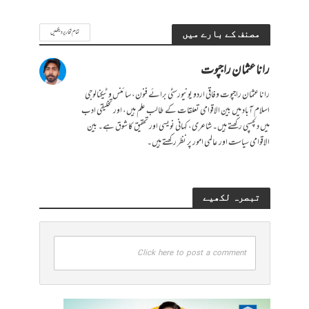
تمام تحاریر دیکھیں
مصنف کے بارے میں
رانا عثمان راجپوت
رانا عثمان راجپوت وفاقی اردو یونیورسٹی برائے فنون، سائنس و ٹیکنالوجی
اسلام آباد میں بین الاقوامی تعلقات کے طالب علم ہیں، اور تخلیقی ادب
میں دلچسپی رکھتے ہیں۔ شاعری، کہانی نویسی اور تحقیق کا شوق ہے۔ بین
الاقوامی سیاست اور عالمی امور پر نظر رکھتے ہیں۔
تبصرہ لکھیے
Click here to post a comment