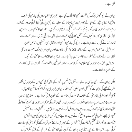
بھی ہے۔
ایران نے نیوکلیئر ہیجنگ کی حکمت عملی کا انتخاب کیا ہے، جوہری ہتھیاروں کی تیاری کی طرف
واضح راستے پر چلنے کے بجائے جوہری عدم پھیلاؤ کے معاہدے (این پی ٹی) کی قانونی حدود کے اندر
رہتے ہوئے جوہری حد تک پہنچنے کے لئے تکنیکی ذرائع تیار کیے ہیں۔ تہران کا مبہم رویہ اسے بین
الاقوامی انتقامی کارروائیوں کے مکمل نتائج کی دعوت دیے بغیر سفارتی برتری اور مزاحمت سے
فائدہ اٹھانے کی اجازت دیتا ہے۔ امریکہ کی جاری دشمنی اور علاقائی سنی دشمنیوں، خاص طور پر
اسرائیل اور سعودی عرب کے ساتھ، 1953 کی بغاوت اور ایران عراق جنگ سمیت تاریخی
شکایات نے وجود کے خطرے کا احساس پیدا کیا ہے۔ لہٰذا ایران کا جواب سلامتی کے ایک
استدلال پر مبنی ہے جو جوہری صلاحیت کو محاصرے اور غیر ملکی مداخلت کے خلاف دفاعی رکاوٹ
کے طور پر دیکھتا ہے۔
لیکن ایران کے داخلی سیاسی بیانیے اور نظریاتی تعمیر پر غور کیے بغیر کوئی بھی اس کے جوہری نقطہ
نظر کے پیچھے کی وجوہات کو مکمل طور پر نہیں سمجھ سکتا۔ ایران جوہری پروگرام کو سائنسی کامیابی،
قومی فخر اور مغربی بالادستی کے خلاف مخالفت کی علامت کے طور پر پیش کرتا ہے۔ اصلاح پسندوں،
قدامت پسندوں اور پاسداران انقلاب کے درمیان داخلی طاقت کی حرکیات جوہری بحث کو قانونی
حیثیت اور قومی شناخت کی جدوجہد میں مزید شامل کرنے میں مدد دیتی ہیں۔ تخلیقیت اور اسٹیٹس
تھیوری جیسے نظریاتی نمونے یہ واضح کرنے میں مدد دیتے ہیں کہ کس طرح ایران کی بین الاقوامی
شناخت اور خودمختار تکنیکی شناخت کی جستجو اس کے جوہری راستے کو برقرار رکھنے کی خواہش کی حمایت
کرتی ہے۔ اس مقالے میں خطے میں ایران کے تزویراتی بالادستی کے عزائم کے پیش نظر اس کی