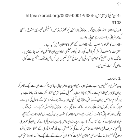
ہے۔
او آر سی آئی ڈی آئی ڈی: https://orcid.org/0009-0001-9384-
3108
کلیدی الفاظ: اسٹریٹجک ہیجنگ, علاقائی بالادستی, نیوکلیئر ڈیٹرنس, اسٹیٹس تھیوری, مشرق وسطی
کی جغرافیائی سیاست, جے سی پی او اے
مفادات کا ٹکراؤ: مصنف نے مفادات کے ٹکراؤ کا اعلان نہیں کیا ہے۔
اعتراف: مصنف ڈاکٹر نجم ثاقب کی رہنمائی اور تعلیمی تعاون پر ان کا شکریہ ادا کرنا چاہتے ہیں۔
فنڈنگ: اس تحقیق کو عوامی، تجارتی یا غیر منافع بخش شعبوں میں کسی بھی فنڈنگ ایجنسی سے کوئی
خاص گرانٹ نہیں ملی۔
１. تعارف
جدید مشرق وسطیٰ میں سب سے زیادہ جاری اور پیچیدہ جغرافیائی سیاسی مذاکرات میں سے ایک کا مرکز
ایران کا جوہری اقدام ہے۔ اکثر پھیلاؤ بمقابلہ تعمیل کے بائنری نقطہ نظر سے دیکھا جاتا ہے، یہ
پروگرام دراصل ایران کے ماضی، علاقائی دشمنیوں اور بدلتے ہوئے سلامتی کے ماحول کی وجہ سے
تیار کردہ ایک گہری اسٹریٹجک حساب کتاب کا نتیجہ ہے۔ علاقائی طاقت کی حرکیات، اسٹریٹجک
ہیجنگ اور نظریاتی شناخت کے ذریعے، اس مطالعہ کا مقصد ایران کی جوہری خواہشات کے پیچھے
بنیادی وجوہات کو بے نقاب کرنا ہے۔ رپورٹ میں اس بات پر زور دیا گیا ہے کہ ایران کی جوہری
پالیسی نہ صرف فوجی صلاحیت حاصل کرنے کی کوشش ہے بلکہ خودمختاری کے تحفظ، علاقائی اثر و
رسوخ کو مضبوط بنانے اور غیر متوازن خطرات کو متوازن کرنے کے لئے ایک دانستہ اور علامتی حربہ