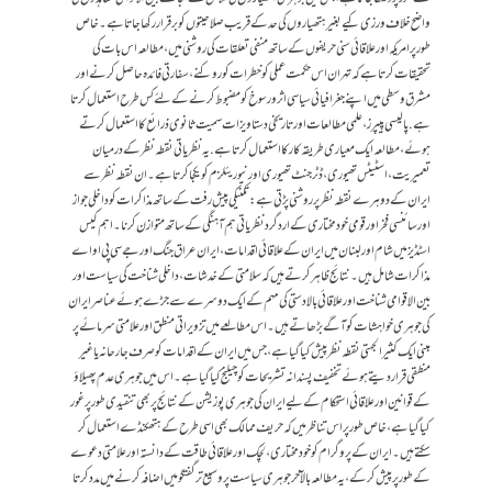
واضح خلاف ورزی کیے بغیر ہتھیاروں کی حد کے قریب صلاحیتوں کو برقرار رکھا جاتا ہے۔ خاص
طور پر امریکہ اور علاقائی سنی حریفوں کے ساتھ منفی تعلقات کی روشنی میں، مطالعہ اس بات کی
تحقیقات کرتا ہے کہ تہران اس حکمت عملی کو خطرات کو روکنے، سفارتی فائدہ حاصل کرنے اور
مشرق وسطی میں اپنے جغرافیائی سیاسی اثر و رسوخ کو مضبوط کرنے کے لئے کس طرح استعمال کرتا
ہے. پالیسی پیپرز، علمی مطالعات اور تاریخی دستاویزات سمیت ثانوی ذرائع کا استعمال کرتے
ہوئے، مطالعہ ایک معیاری طریقہ کار کا استعمال کرتا ہے. یہ نظریاتی نقطہ نظر کے درمیان
تعمیریت، اسٹیٹس تھیوری، ڈٹرجنٹ تھیوری اور نیو ریئلزم کو یکجا کرتا ہے۔ ان نقطہ نظر سے
ایران کے دوہرے نقطہ نظر پر روشنی پڑتی ہے: تکنیکی پیش رفت کے ساتھ مذاکرات کو داخلی جواز
اور سائنسی فخر اور قومی خودمختاری کے ارد گرد نظریاتی ہم آہنگی کے ساتھ متوازن کرنا۔ اہم کیس
اسٹڈیز میں شام اور لبنان میں ایران کے علاقائی اقدامات، ایران عراق جنگ اور جے سی پی او اے
مذاکرات شامل ہیں۔ نتائج ظاہر کرتے ہیں کہ سلامتی کے خدشات، داخلی شناخت کی سیاست اور
بین الاقوامی شناخت اور علاقائی بالادستی کی مہم کے ایک دوسرے سے جڑے ہوئے عناصر ایران
کی جوہری خواہشات کو آگے بڑھاتے ہیں۔ اس مطالعے میں تزویراتی منطق اور علامتی سرمائے پر
مبنی ایک کثیر الجہتی نقطہ نظر پیش کیا گیا ہے، جس میں ایران کے اقدامات کو صرف جارحانہ یا غیر
منطقی قرار دیتے ہوئے تخفیف پسندانہ تشریحات کو چیلنج کیا گیا ہے۔ اس میں جوہری عدم پھیلاؤ
کے قوانین اور علاقائی استحکام کے لیے ایران کی جوہری پوزیشن کے نتائج پر بھی تنقیدی طور پر غور
کیا گیا ہے، خاص طور پر اس تناظر میں کہ حریف ممالک بھی اسی طرح کے ہتھکنڈے استعمال کر
سکتے ہیں۔ ایران کے پروگرام کو خودمختاری، لچک اور علاقائی طاقت کے دانستہ اور علامتی دعوے
کے طور پر پیش کرکے، یہ مطالعہ بالآخر جوہری سیاست پر وسیع تر گفتگو میں اضافہ کرنے میں مدد کرتا