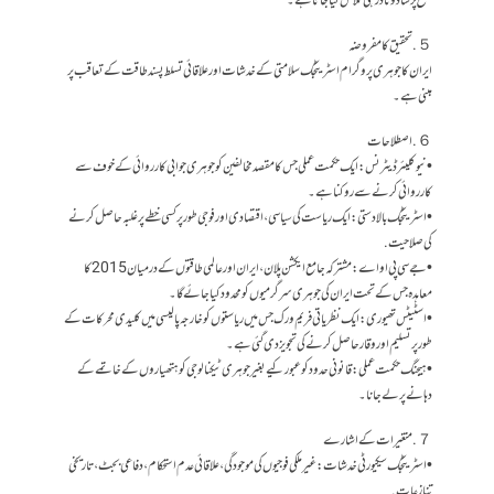
سطح پر شاذ و نادر ہی تلاش کیا جاتا ہے۔
５. تحقیق کا مفروضہ
ایران کا جوہری پروگرام اسٹریٹجک سلامتی کے خدشات اور علاقائی تسلط پسند طاقت کے تعاقب پر
مبنی ہے۔
６. اصطلاحات
• نیوکلیئر ڈیٹرنس: ایک حکمت عملی جس کا مقصد مخالفین کو جوہری جوابی کارروائی کے خوف سے
کارروائی کرنے سے روکنا ہے۔
• اسٹریٹجک بالادستی: ایک ریاست کی سیاسی، اقتصادی اور فوجی طور پر کسی خطے پر غلبہ حاصل کرنے
کی صلاحیت.
• جے سی پی او اے: مشترکہ جامع ایکشن پلان، ایران اور عالمی طاقتوں کے درمیان 2015 کا
معاہدہ جس کے تحت ایران کی جوہری سرگرمیوں کو محدود کیا جائے گا۔
• اسٹیٹس تھیوری: ایک نظریاتی فریم ورک جس میں ریاستوں کو خارجہ پالیسی میں کلیدی محرکات کے
طور پر تسلیم اور وقار حاصل کرنے کی تجویز دی گئی ہے۔
• ہیجنگ حکمت عملی: قانونی حدود کو عبور کیے بغیر جوہری ٹیکنالوجی کو ہتھیاروں کے خاتمے کے
دہانے پر لے جانا۔
７. متغیرات کے اشارے
• اسٹریٹجک سیکیورٹی خدشات: غیر ملکی فوجیوں کی موجودگی، علاقائی عدم استحکام، دفاعی بجٹ، تاریخی
تنازعات.