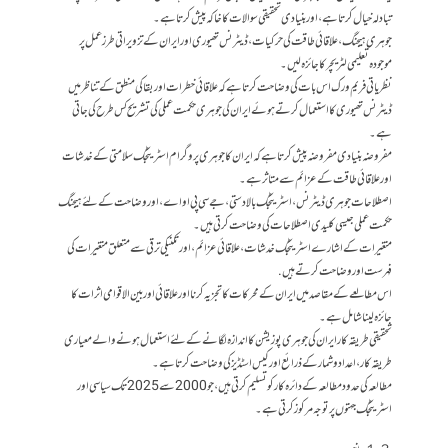
تبادلہ خیال کرتا ہے، اور بنیادی تحقیقی سوالات کا خاکہ پیش کرتا ہے۔
جوہری ہیجنگ، علاقائی طاقت کی حرکیات، ڈیٹرنس تھیوری اور ایران کے تزویراتی طرز عمل پر
موجودہ تعلیمی لٹریچر کا جائزہ لیں۔
نظریاتی فریم ورک اس بات کی وضاحت کرتا ہے کہ علاقائی خطرات اور بقا کی منطق کے تناظر میں
ڈیٹرنس تھیوری کا استعمال کرتے ہوئے ایران کی جوہری حکمت عملی کی تشریح کس طرح کی جاتی
ہے۔
مفروضہ بنیادی مفروضہ پیش کرتا ہے کہ ایران کا جوہری پروگرام اسٹریٹجک سلامتی کے خدشات
اور علاقائی طاقت کے عزائم سے متاثر ہے۔
اصطلاحات جوہری ڈیٹرنس، اسٹریٹجک بالادستی، جے سی پی او اے، اور وضاحت کے لئے ہیجنگ
حکمت عملی جیسی کلیدی اصطلاحات کی وضاحت کرتی ہیں۔
متغیرات کے اشارے اسٹریٹجک خدشات، علاقائی عزائم، اور تکنیکی ترقی سے متعلق متغیرات کی
فہرست اور وضاحت کرتے ہیں.
اس مطالعے کے مقاصد میں ایران کے محرکات کا تجزیہ کرنا اور علاقائی اور بین الاقوامی اثرات کا
جائزہ لینا شامل ہے۔
تحقیقی طریقہ کار ایران کی جوہری پوزیشن کا اندازہ لگانے کے لئے استعمال ہونے والے معیاری
طریقہ کار، اعداد و شمار کے ذرائع اور کیس اسٹڈیز کی وضاحت کرتا ہے۔
مطالعہ کی حدود مطالعہ کے دائرہ کار کو تسلیم کرتی ہیں ، جو 2000 سے 2025 تک سیاسی اور
اسٹریٹجک جہتوں پر توجہ مرکوز کرتی ہے۔