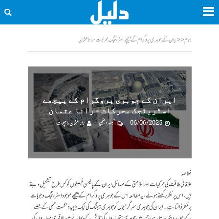
ہوم
<<
ایران کے جوہری پروگرام کے پیچھے اسٹریٹجک محرکات - رانا عثمان
ایران کے جوہری پروگرام کے پیچھے
اسٹریٹجک محرکات – رانا عثمان
06/06/2025
تبصرہ لکھیے
رانا عثمان راجپوت
خلاصہ
علاقائی طاقت کی حرکیات اور سلامتی کے مسائل ایران کے پالیسی فیصلوں کو کس طرح تشکیل دیتے
ہیں، اس پر نظر رکھتے ہوئے، یہ مطالعہ اس کے جوہری پروگرام کے پیچھے موجود اسٹریٹجک وجوہات
پر نظر ڈالتا ہے۔ ایران کی جوہری سرگرمیوں کو جوہری ہیجنگ کی ایک پیچیدہ حکمت عملی کے حصے
کے طور پر دیکھا جاتا ہے، جس میں جوہری ہتھیاروں کی تلاش کے بجائے بین الاقوامی معاہدوں کی