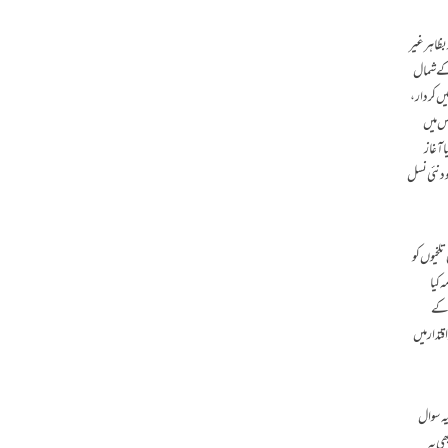
بظاہر غیر
 کے شمال
یں کردار،
جس میں
 آغاز
د نئی نسل
لخیوں کو
 کیا
ش کے
تدار میں
یہ سوال
ی یہ