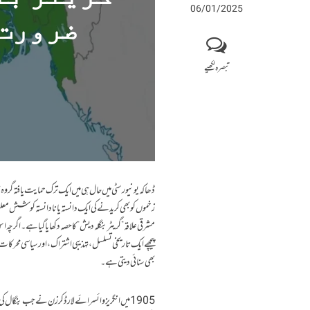
06/01/2025
ضرورت-
تبصرہ لکھیے
ڈھاکہ یونیورسٹی میں حال ہی میں ایک ترک حمایت یافتہ گروہ 
زخموں کو بھی کریدنے کی ایک دانستہ یا نادانستہ کوشش معلو
مشرقی علاقہ”گریٹر بنگلہ دیش” کا حصہ دکھایا گیا ہے۔ اگرچہ ا
پیچھے ایک تاریخی تسلسل، تہذیبی اشتراک، اور سیاسی محرکات کار
بھی سنائی دیتی ہے۔
1905 میں انگریز وائسرائے لارڈ کرزن نے جب بنگال کی پہ