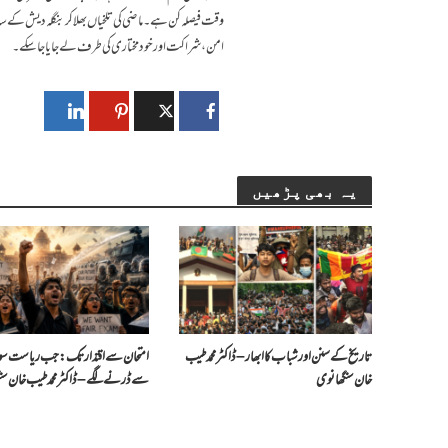
وقت فیصلہ کن ہے۔ ماضی کی تلخیاں بھلا کر بنگلہ دیش کے ساتھ
امن، شراکت اور خودمختاری کی طرف لے جایا جا سکے۔
یہ بھی پڑھیں
تاریخ کے سنن اور شباب کا ابھار – ڈاکٹر محمد طیب
امتحان سے اقتدار تک: جب ریاست سو
خان سنگھانوی
سے ڈرنے لگے – ڈاکٹر محمد طیب خان سن