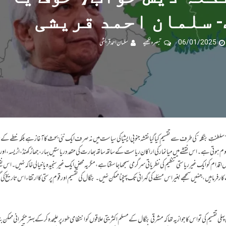
 سلمان احمد قریشی
06/01/2025
تبصرہ لکھیے
سلمان احمد قریشی
“سلطنتِ بنگلہ” کی طرف سے تقسیم کیا گیا نقشہ جنوبی ایشیا کی سیاست میں نہ صرف ایک نئی بحث کا آغاز ہے بلکہ خطے کے
م ہوتی ہے۔ اس نقشے میں میانمار کی اراکان ریاست کے ساتھ ساتھ بھارت کی متعدد ریاستیں بہار، جھاڑکھنڈ، اڑیسہ، اور 
س اقدام کو ایک غیر ریاستی تنظیم کی نظریاتی سرگرمی سمجھا جا سکتا ہے، مگر یہ محض ایک غیر سنجیدہ یا خیالی خاکہ نہیں۔ اس 
فرما ہیں، جنہیں سمجھے بغیر اس مسئلے کی گہرائی تک پہنچنا ممکن نہیں۔ بنگال کی تقسیم اور قوم پرستی کا ارتقاء اس تاریخ ک
لی تقسیم کی تو اس کا جواز یہ تھا کہ مشرقی بنگال کے مسلم اکثریتی علاقوں کو انتظامی طور پر علیحدہ کرکے بہتر حکمرانی ممکن بن