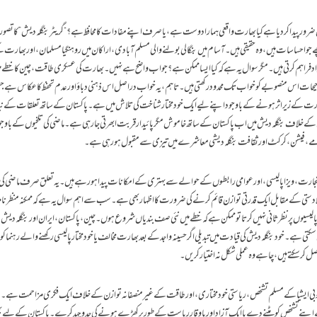
ر پیدا کر دیا ہے کیا بھارت واقعی ہمارا دوست ہے، یا صرف اپنے مفادات کا محافظ ہے؟ “گریٹر بنگلہ دیش” کا تصور 
ے جو احساسات ہیں، وہ حقیقی ہیں۔ آسام میں بنگالی بولنے والی مسلم آبادی، اراکان میں روہنگیا مسلمان، اور بھارت
واد فراہم کرتی ہیں۔ مگر سوال یہ ہے کہ کیا ایسا ممکن ہے؟ جواب واضح ہے نہیں۔ بھارت کی عسکری طاقت، چین کا خطے م
ٹیکل ترجیحات اس منصوبے کو خواب تک محدود رکھتی ہیں۔ تاہم، یہ خواب دراصل اس ذہنی دباؤ اور عدم تحفظ کا عکاس ہے 
ارت کے زیر اثر ہونے کے باوجود اپنے لیے ایک خودمختار شناخت کی تلاش میں ہے۔پاکستان کے ساتھ تعلقات کے نیا
ے خلاف بنگلہ دیش میں اب پاکستان کے ساتھ خاموش مگر پائیدار قربت ابھرتی جا رہی ہے۔ ماضی کی تلخیوں کے باوجو
رامے، فیشن، کرکٹ اور ثقافت بنگلہ دیشی معاشرے میں تیزی سے مقبول ہو رہی ہے۔
جارت، ویزا پالیسی، اور عوامی رابطوں کے حوالے سے بہتری کے امکانات پیدا ہو رہے ہیں۔ یہ تعلق صرف ماضی کی ت
الادستی کے مقابل ایک قدرتی توازن قائم کرنے کی ضرورت کا اظہار بھی ہے۔سب سے اہم سوال یہ ہے کہ ممکنہ منظرنامہ
بنی پالیسیوں پر نظرثانی نہیں کرتا تو ممکن ہے کہ خطے میں نئی صف بندیاں شروع ہوں۔ چین، پاکستان، ایران اور بنگلہ دی
ہے۔ خود بنگلہ دیش کی قیادت میں تبدیلی اگر حسینہ واجد کے بعد بھارت مخالف یا خودمختار پالیسی رکھنے والے رہنما کو اق
ل کر سکتے ہیں، چاہے وہ عملی شکل نہ اختیار کریں۔
ہ جنوبی ایشیا کے مسلم تشخص، ریاستی خودمختاری، اور طاقت کے غیر منصفانہ توازن کے خلاف ایک فکری مزاحمت ہے۔ 
اپنے تشخص کو مٹنے دے یا ایک آزاد اور باوقار ریاست کے طور پر کھڑے ہونے کی جدوجہد کرے۔ پاکستان کے لیے بھ