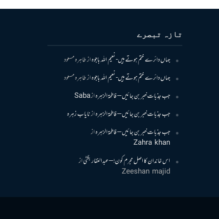
تازہ تبصرے
جہاں دائرے ختم ہوتے ہیں- نعیم اللہ باجوہ
از
طاہرہ مسعود
جہاں دائرے ختم ہوتے ہیں- نعیم اللہ باجوہ
از
طاہرہ مسعود
جب جذبات خبر بن جائیں – فاطمۃالزہرہ
از
Saba
جب جذبات خبر بن جائیں – فاطمۃالزہرہ
از
نایاب زہرہ
جب جذبات خبر بن جائیں – فاطمۃالزہرہ
از
Zahra khan
اس خاندان کا اصل مجرم کون! – عبدالغفار بگٹی
از
Zeeshan majid