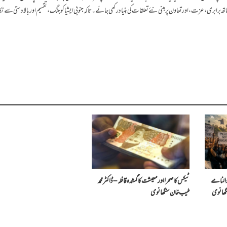
 برابری، عزت، اور تعاون پر مبنی نئے تعلقات کی بنیاد رکھی جائے۔تاکہ جنوبی ایشیا کو جنگ، تقسیم اور بالا دستی سے نک
النامے
ٹیکس کا صحرا اور معیشت کا گمشدہ قافلہ – ڈاکٹر محمد
گھانوی
طیب خان سنگھانوی