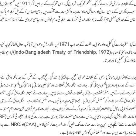
سکے۔ مگر ہندو قوم پرستوں اور کانگریس نے اسے مسلمانوں کے خلاف سازش قرار دے کر ایک منظم تحریک شروع 
 سبب بنا کہ ان کے مذہبی، لسانی اور معاشی مفادات ہندو اکثریت سے مختلف ہیں۔ یہی احساس آگے چل کر قیامِ پاکستان 
پاکستان کے بعد بھی مکمل ہم آہنگ نہ ہو سکا۔ لسانی اختلافات، ترقیاتی عدم توازن اور سیاسی محرومی نے آہستہ آہستہ علیحدگ
شیخ مجیب الرحمٰن نے بنگلہ قوم پرستی کے نام پر عوام کو متحرک کیا، مگر بھارت کی کھلی مدد اور فوجی مداخلت کے بعد جب 1971 میں بنگلہ دیش وجود میں آیا تو یہ سوال اُ
واقعی آزاد ہے یا بھارت کے زیر اثر؟ مجیب نے بھارت کے ساتھ دوستی کا معاہدہ (riendship, 1972
ات کی تکمیل کا ذریعہ بنا۔
پر بھارت کا اثر نمایاں ہوتا گیا، جس کے خلاف عوامی سطح پر بے چینی بڑھنے لگی۔ شیخ مجیب کے قتل کے بعد بنگلہ دیش نے وق
 آنے کے بعد دوبارہ وہی پالیسی اپنائی گئی۔بھارت،بنگلہ دیش تعلقات دوستی نہیں بھارتی بالادستی کی پالیسی ثابت ہوئی
شگوار بتائے جاتے ہیں، مگر حقیقت یہ ہے کہ یہ تعلقات توازن سے خالی ہیں۔ بھارت نے ہمیشہ بنگلہ دیش کو ایک “چ
نگلہ دیش کے مفادات کو مسلسل نظرانداز کیا۔ تیستا آبی معاہدہ دہائیوں سے تعطل کا شکار ہے۔ بنگلہ دیش کے زرعی شع
خصوصاً مغربی بنگال کی مخالفت) کا بہانہ بنا کر معاہدہ کرنے سے گریزاں ہے۔ تجارت کا عدم توازن بھی بہت اہم مسئلہ 
جانب سے بارڈر پر بنگلہ دیشی شہریوں کے قتل کے متعدد واقعات سامنے آ چکے ہیں، جن پر بھا
یک ہندو ریاست بن رہا ہے اور مسلمانوں کو دیس نکالا دیا جا رہا ہے۔