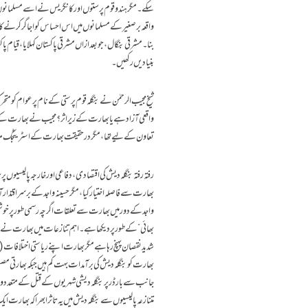
واقعہ برصغیر کے مسلمانوں میں اس احساس کو اجاگر کرنے کا
بنا۔ مشرقی بنگال، جو بعد ازاں مشرقی پاکستان کہلایا، قیام 
بنیادیں رکھیں۔
تعاون کے لیے تھا، مگر درحقیقت بھارت کے اسٹریٹجک مفاد
رفتہ رفتہ بنگلہ دیش کی اقتصادی، دفاعی اور خارجہ پالیسیوں 
بھارت سے فاصلہ اختیار کیا، مگر حسینہ واجد کے برسراقتدار
واجد کے دور میں بھارت سے تعلقات اگرچہ رسمی طور پر خو
بھائی” کے طور پر دیکھا ہے۔ اہم تنازعات میں بھارت نے ب
شدید نقصان پہنچ رہا ہے مگر بھارت اپنے ریاستی اختلافات (
متنازعہ پالیسیوں سے بنگلہ دیش میں یہ تاثر ابھرا کہ بھارت ا