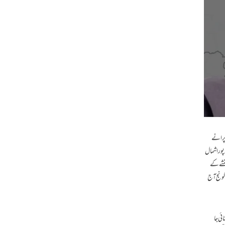
 پرانے
پورا شمال
نقشے کے
ی گونج آج
ائی جا