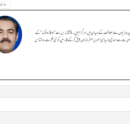
تمام تحا
سلمان احمد قریشی اوکاڑہ سے تعلق رکھنے والے سینئر صحافی، کالم نگار، مصنف اور تجزیہ نگار ہیں۔ تین دہائیوں سے صحافت کے میدان میں سرگرم ہیں۔ 25 برس سے "اوکاڑہ ٹاک" کے
بصیرت سے سماجی و سیاسی امور پر منفرد زاویہ پیش کرکے قارئین کو نئی فکر سے روشناس