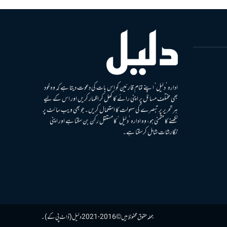
ادارہ ’دلیل‘ اپنے تمام قارئین کو اس بات کی دعوت دیتا ہے کہ وہ خود
بھی مختلف مسائل پر اپنی رائے کا کھل کر اظہار کریں اور اس کے لیے
ہر تحریر پر تبصرے کی سہولت کا استعمال کریں۔ جو بھی ویب سائٹ پر
لکھنے کا متمنی ہو، وہ ادارہ ’دلیل‘ کا مستقل رکن بن سکتا ہے اور اپنی
نگارشات شامل کرسکتا ہے۔
جملہ حقوق محفوظ ہیں © 2016-2021 دلیل (ڈاٹ پی کے)۔