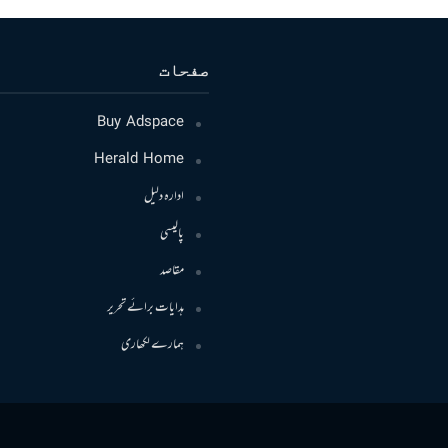
صفحات
Buy Adspace
Herald Home
ادارہ دلیل
پالیسی
مقاصد
ہدایات برائے تحریر
ہمارے لکھاری