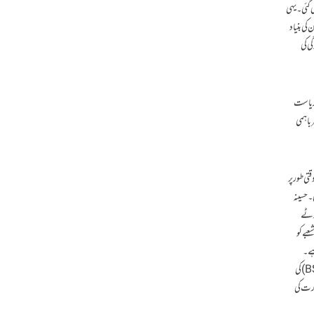
کی۔ اس تحریک کے دباؤ میں آ کر 1911 میں تقسیم واپس لی گئی۔ یہی
کی بنیاد
ی کی
ٹھا کہ کیا یہ نئی ریاست
Indo-Bangladesh Treaty of F) کیا، جو بظاہر باہمی
تی طور پر
۔ حسینہ
ھوٹے
بے کو
ہے۔
بھارت کو بنگلہ دیش کی برآمدات بہت کم ہیں جبکہ بھارتی مصنوعات بنگلہ دیشی مارکیٹ پر حاوی ہیں، جس سے مقامی صنعت متاثر ہو رہی ہے۔ بھارت کی بارڈر سیکیورٹی فورس (BSF) کی
رت معذرت تک نہیں کرتا۔ شہریت ترمیمی قانون (CAA) اور NRC سے بھارت کی