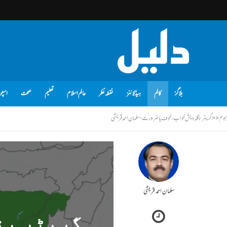
بلاگز
کالم
ہیڈلائنز
نقطہ نظر
عالم اسلام
تعلیم
صحت
اسپو
ہوم
<<
گریٹر بنگلہ دیش خواب، خوف یا ضرورت- سلمان احمد قریشی
سلمان احمد قریشی
گریٹر بن