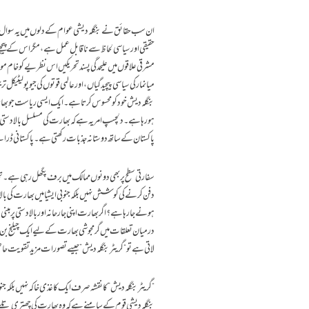
ان سب حقائق نے بنگلہ دیشی عوام کے دلوں میں یہ سوال ضرو
حقیقی اور سیاسی لحاظ سے ناقابلِ عمل ہے، مگر اس کے پیچھ
مشرقی علاقوں میں علیحدگی پسند تحریکیں اس نظریے کو خام م
میانمار کی سیاسی پیچیدگیاں، اور عالمی قوتوں کی جیو پولی
بنگلہ دیش خود کو محسوس کرتا ہے۔ایک ایسی ریاست جو بھ
ہورہا ہے۔دلچسپ امر یہ ہے کہ بھارت کی مسلسل بالادستی ک
پاکستان کے ساتھ دوستانہ جذبات رکھتی ہے۔ پاکستانی ڈ
سفارتی سطح پر بھی دونوں ممالک میں برف پگھل رہی ہے۔ ت
دفن کرنے کی کوشش نہیں بلکہ جنوبی ایشیا میں بھارت کی ب
ہونے جا رہا ہے؟اگر بھارت اپنی جارحانہ اور بالا دستی پر م
درمیان تعلقات میں گرمجوشی بھارت کے لیے ایک چیلنج بن سکتی 
لاتی ہے تو “گریٹر بنگلہ دیش” جیسے تصورات مزید تقویت حاص
“گریٹر بنگلہ دیش” کا نقشہ صرف ایک کاغذی خاکہ نہیں بلک
بنگلہ دیشی قوم کے سامنے ہے کہ وہ بھارت کی چھتری تلے 