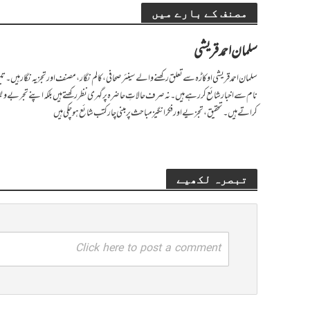
مصنف کے بارے میں
سلمان احمد قریشی
نام سے اخبار شائع کر رہے ہیں۔ نہ صرف حالاتِ حاضرہ پر گہری نظر رکھتے ہیں بلکہ اپنے تجربے و 
کراتے ہیں۔ تحقیق، تجزیے اور فکر انگیز مباحث پر مبنی چار کتب شائع ہو چکی ہیں
تبصرہ لکھیے
Click here to post a comment