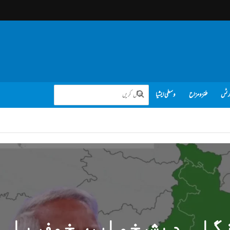
رٹس
طنز و مزاح
وسطی ایشیا
گلہ دیش خواب، خوف یا