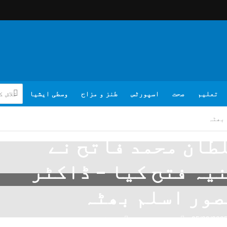
تعلیم
صحت
اسپورٹس
طنز و مزاح
وسطی ایشیا
 بھٹہ
طان محمد فاتح نے
یہ فتح کیا – ڈاکٹر
صور اسلم بھٹہ
05/29/202
تبصرہ لکھیے
ویب ڈیسک