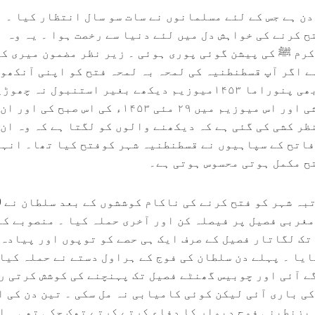
زیم آج وہ دن ہے جس کے لئے مسلمانوں نے سات سو سال انتظار کیا ۔ 
 کرنے کی خواہش دل میں لئے دنیا سے رخصت ہوا ۔ یہ وہ
مبارک دن ہے جب میرے رسول اکرم ﷺ کی پیشن گوئی پوری ہوئی ۔ ‎زیر نظر مضمو
“زبان یار من ترکی “ کا حصہ ہے ‎اگر آپ قسطنطنیہ کی لمحہ بہ لمحہ فتح کو اپنی آنک
پنوراما کا مطلب ہے منظر کشی ‎اور اس میوزیم میں ۲۹ مئی ۱۴۵۳ء کی اس صبح کی اور ان
ظر کشی کی گئی ہے کہ دیکھنے والوں کو لگتا ہے کہ وہ ان
فاتح کے سپاہیوں نے قسطنطنیہ شہر کوفتح کیا تھا۔ انہ
ح مکمل ہوتی محسوس ہوتی ہے۔
53 دن کے
مغربی فصیل پر فیصلہ کن اور آخری حملہ کیا ۔ منصوبے کے
 تک لگاتار فصیل کے صرف ایک ہی حصے کو توپوں اور پیادہ
یا ۔ پہلے دن سلطان کی فوج کے ہراول دستے نے حملہ کیا
ے آئی اور چوبیس گھنٹے فصیل تک پہنچنے کی کوشش کرتی ر
تیسرے دن فوج کے خاص دستوں کی باری آئی لیکن کوئی کامیابی نہ مل سکی ۔ ‎ت
لگاتار یلغار کے نتیجے میں بزنطی