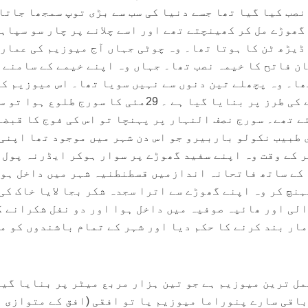
 زمانہ توپ Basilica کو نصب کیا گیا تھا جسے دنیا کی سب سے بڑی توپ سمجھا جاتا
گھوڑے مل کر کھینچتے تھے اور اسے چلانے پر چار سو سپاہ
مامور تھے ۔ اس کا ایک گولہ ڈیڑھ ٹن کا ہوتا تھا۔ ‎وہ چوٹی جہاں آج میوزیم کی عم
ان فاتح کا خیمہ نصب تھا۔ جہاں وہ اپنے خیمے کے سامنے 
ا۔ وہ پچھلے تین دنوں سے نہیں سویا تھا۔ اس میوزیم کی
عمارت کو سلطان کے اسی خیمے کی طرز پر بنایا گیا ہے ۔ 29مئی کا سورج طلوع
کے سپاہی شہر میں داخل ہوگئے تھے۔ ‎سورج نصف النہار پر پہنچا تو اس کی فوج کا ق
 طبیب نکولو باربیرو جو اس دن شہر میں موجود تھا اپنی
ر کے وقت وہ اپنے سفید گھوڑے پر سوار ہوکر ایڈرنہ پول 
 کے ساتھ فاتحانہ اندازمیں قسطنطنیہ شہر میں داخل ہو
نچ کر وہ اپنے گھوڑے سے اترا سجدہ شکر بجا لایا خاک کی
الی اور ھائیہ صوفیہ میں داخل ہوا اور دو نفل شکرانے ک
یں لوٹ مار بند کرنے کا حکم دیا اور شہر کے تمام باشندوں کو م
ل ترین میوزیم ہے جو تین ہزار مربع میٹر پر بنایا گیا
باقی سارے پنوراما میوزیم یا تو افقی (افق کے متوازی