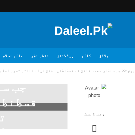
بلاگز
کالم
ہیڈلائنز
نقطہ نظر
عالم اسلام
ہوم
<<
جب سلطان محمد فاتح نے قسطنطنیہ فتح کیا - ڈاکٹر تصور اسلم
جب سل
قسطنطن
ت
ویب ڈیسک
5