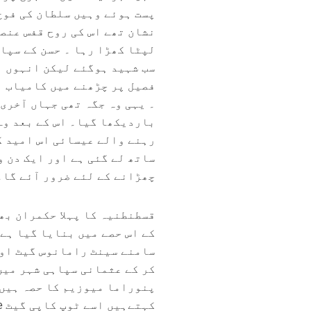
پست ہوئے وہیں سلطان کی فوج 
نشان تھے اس کی روح قفس عنصر
لپٹا کھڑا رہا ۔ حسن کے سپا
سب شہید ہوگئے لیکن انہوں ن
فصیل پر چڑھنے میں کامیاب ہ
۔ ‎یہی وہ جگہ تھی جہاں آخ
باردیکھا گیا۔ اس کے بعد وہ
ساتھ لے گئی ہے اور ایک دن و
چھڑانے کے لئے ضرور آئے گا۔ 
کے اس حصے میں بنایا گیا ہے
سامنے سینٹ رامانوس گیٹ اور
کر کے عثمانی سپاہی شہر میں
پنوراما میوزیم کا حصہ ہیں 