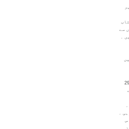
ہر
ن میری کتاب
ھوں سے
یں
 محاصرے اور کئی مرتبہ شہر کو فتح کرنے کی ناکام کوششوں کے بعد سلطان نے 29
۔
ہی ۔
ین دن کی اس
نی فوج دیوار کا دفاع کرتے کرتے تھک چکی تھی ۔ ‎ان