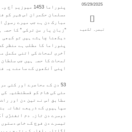
05/29/2025
پنوراما 1453 میو
مسلمان حکمران اس شہر کو فتح
تبصرہ لکھیے
آخری لمحات کی اتنی مکمل من
لمحات کا حصہ ہیں جب سلطان 
اپنی آنکھوں کے سامنے یہ فت
مئی کی شام کو قسطنطنیہ کی 
مطابق اس نے تین دن اور رات
سپاہیوں کے ذریعے نشانہ بنا
دوسرے دن تازہ دم انفنڑی آگ