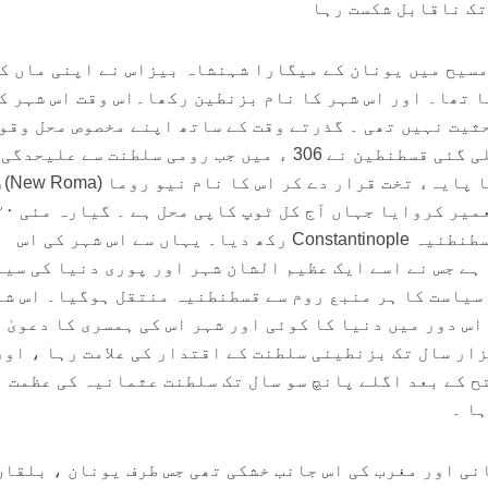
تک ناقابل شکست رہا
ہیروڈوٹس کے مطابق 656قبل مسیح میں یونان کے میگارا شہنشاہ بیزاس ‎نے اپنی
یاد میں قسطنطنیہ شہر بسایا تھا۔ اور اس شہر کا نام بزنطین رکھا۔‎اس وقت اس
کوئی فوجی معاشی یا سیاسی حثیت نہیں تھی ۔ ‎گذرتے وقت کے ساتھ اپنے مخصوص محل
بدولت اس کی اہمیت بڑھتی چلی گئی‎ قسطنطین نے 306 ء میں جب رومی سلطنت سے علیح
فیصلہ کی
کو اس نے اس کا نام بدل کر قسطنطنیہ Constantinople رکھ دیا۔ یہاں سے اس شہر کی اس
شاندار تاریخ کا آغاز ہوتا ہے جس نے اسے ‎ایک عظیم الشان شہر اور پوری دنیا کی 
کا محور بنا دیا ۔ اقتدار و سیاست کا ہر من
اس دور میں دنیا کا کوئی اور شہر اس کی ہمسری کا دعویٰ 
لے یہ ایک ہزار سال تک بزنطینی سلطنت کے اقتدار کی علامت رہا ، او
 فتح کے بعد اگلے پانچ سو سال تک سلطنت عثمانیہ کی عظمت
ا ۔
نی اور مغرب کی اس جانب خشکی تھی جس طرف یونان ، بلقان