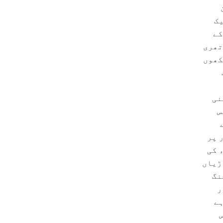
 ہے ۔ ‎لیکن
یک
کے
تھری
کھوں
نی
یس
ے
 پر
ار سے زائد تصاویر بنائیں ۔ ‎میوزیم کی دیوار کے ساتھ مختلف مقامات پر ۱۴۵۳ء کی
ڑیاں
نگ
) اور
ہے