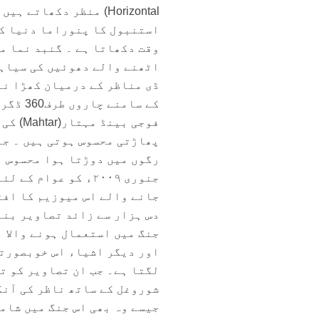
استنبول کا پنوراما دنیا کا
وقت دکھاتا ہے
اٹھنے والے دھوئیں کی سیاہی 
ڈی مناظر کے درمیان کھڑا نا
کے سام
فوجی ب
پھاڑتی محسوس ہوتی ہیں ۔ جن
جانے والے اس میوزیم کا افت
جنگ میں استعمال ہونے والا 
اور دیگر اشیاء اس خوبصورتی
شوروغل کے ساتھ ناظر کی آنک
جیسے وہ بھی اس جنگ میں شامل