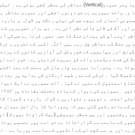
Horizontal) منظر ‎دکھاتے ہیں یا پھر عمودی(Vertical) مناظر کی منظر کشی ہوتی
 وہ واحد میوزیم ہے جو دونوں افقی اور عمودی مناظر ب
 ۔ ‎گنبد نما مصنوعی آسمان کے نیچے جس کی نیلی رنگت پر گولہ و بارود 
اور آگ کی لالی غالب نظر آتی ہے ۔ دس ہزار تصویروں کے 
ظر اپنے آپ کو میدان جنگ کا حصہ تصور کرتا ہے جس کی آن
نے چاروں طرف360 ڈگری پر جنگ کے مناظر چل رہے ہیں اللّٰہ اکبر کے نعروں ، ترک
ینڈ مہتار(Mahtar) کی گونج اور سپاہیوں کے شوروغل کی آوازیں کانوں کے پردے
گ کی شدت دیکھنے والے کو مبہوت کردیتی ہے۔ خون اسے اپ
رگوں میں دوڑتا ہوا محسوس ہوتا ہے ۔ ‎پنوراما میوزیم چار سال کی محنت کے بعد اکت
جنوری ۲۰۰۹ء کو عوام کے لئے کھولا گیا ۔ ‎ترکی کے صدر طیب اردگان کی ہدایت پر بنائ
تاح استنبول کے مئیر نے کیا۔ آٹھ مصوروں نے ایک دیوار
دس ہز
اصلی اسلحہ ، توپیں ، تلواریں ، گولہ بارود ، گھوڑا گا
 کے ساتھ رکھی گئی ہیں کہ پنوراما کا ہال اصل میدان ج
لگتا ہے۔ جب ان تصاویر کو تیز روشنیوں اور پس منظر موسیقی ‎(بیک گراؤنڈ میوزک 
ھوں کے سامنے سے گزاراجاتا ہے تو اسے یوں محسوس ہوتا
 ہے اور یہ سب کچھ اس کے آنکھوں کے سامنے ہورہا ہے ۔ اس