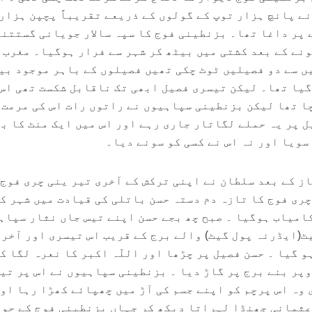
نے پانچ ہزار توپ کے گولوں کے ذریعے تقریباً پچپن ہزار
 پر داغا تھا۔ بزنطینی فوج کا سپہ سالار جویانی گستتن
ونے کے بعد کشتی میں بیٹھ کر شہر سے فرار ہوگیا۔ مغرب 
ں سے دو فصیلیں ٹوٹ چکی تھیں فصیلوں کے باہر موجود بی
گیا تھا۔ لیکن تیسری فصیل ابھی تک ناقابل شکست تھی اس
ا تھا لیکن بزنطینی سپاہیوں نے راتوں رات اس کی مرمت 
ک فصیل پر یہ حملے لگاتار جاری رہے اور اس میں ایک منٹ کا ب
سویا اور نہ اس نے کسی کو سونے دیا۔
جر کی نماز کے بعد سلطان نے اپنی ترکش کے آخری تیر ینی چری فوج
چری فوج کا تازہ دم دستہ حسن باتلی کی قیادت میں شہر ک
امیاب ہوگیا ۔ صبح چھ بجے حسن اپنے تیس جاں نثار سپاہ
ٹ(ایڈرنہ پول گیٹ) والے برج کے قریب اس تیسری اور آخری
 گیا ۔ حسن فصیل پر چڑھا اور اللّہ اکبر کا نعرہ لگا ک
وپر بنے برج پر گاڑ دیا ۔ بزنطینی سپاہیوں نے اس پر تی
 وہ اس پرچم کو اپنے جسم کی آڑ میں چھپائے کھڑا رہا او
عثمانی جھنڈا لہراتا دیکھ کر جہاں بزنطینی فوج کے حو