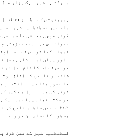
بدولت یہ شہر ایک ہزار سال 
ترقی کی وہ منازل طے کیں کہ 
کر سکتا تھا۔ ‎پہ
۱۴۵۳ء میں سلطان فاتح کی
وسطوت کا نشان بن کر زندہ رہ
‎قسطنطنیہ شہر کے تین طرف پا