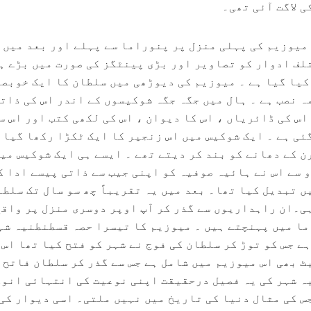
لاگت آئی تھی۔ ‎
اس میوزیم کے تین حصے ہیں ۔ ‎میوزیم کی پہلی منزل پر پنوراما سے پہلے اور بعد میں
لف ادوار کو تصاویر اور بڑی پینٹگز کی صورت میں بڑے ہ
یا گیا ہے ۔ میوزیم کی دیوڑھی میں سلطان کا ایک خوبص
لباس میں ملبوس قد آدم مجسمہ نصب ہے ۔ ‎ہال میں جگہ جگہ شوکیسوں کے اندر اس کی ذا
اس کی ڈائریاں ، اس کا دیوان ، اس کی لکھی کتب اور اس س
ئی ہے ۔ ایک شوکیس میں اس زنجیر کا ایک ٹکڑا رکھا گیا 
ن کے دھانے کو بند کر دیتے تھے ۔ ایسے ہی ایک شوکیس میں
 سے اس نے ہائیہ صوفیہ کو اپنی جیب سے ذاتی پیسے ادا ک
 تبدیل کیا تھا۔ بعد میں یہ تقریباً چھ سو سال تک سلطا
فاتح ٹرسٹ کے زیر انتظام رہی۔‎ان راہداریوں سے گذر کر آپ اوپر دوسری منزل پر واق
میوزیم کے دوسرے حصے پنوراما میں پہنچتے ہیں ۔ ‎میوزیم کا تیسرا حصہ قسطنطن
ے جس کو توڑ کر سلطان کی فوج نے شہر کو فتح کیا تھا اس
ٹ بھی اس میوزیم میں شامل ہے جس سے گذر کر سلطان فاتح 
وا تھا ۔ ‎قسطنطنیہ شہر کی یہ فصیل درحقیقت اپنی نوعیت کی انتہائی ان
اور عجوبہ روزگار فصیل ہے جس کی مثال دنیا کی تاریخ میں نہیں ملتی۔ ‎اسی دیوار ک