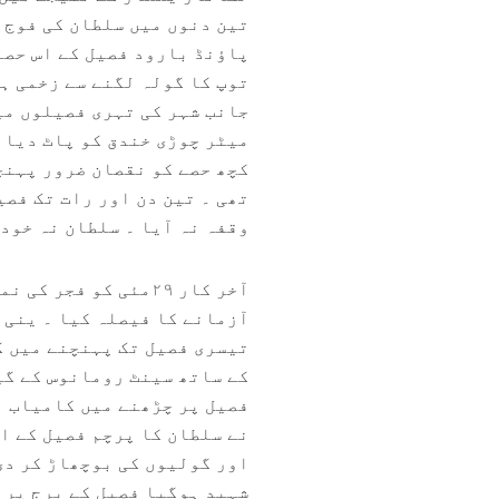
تین دنوں میں سلطان کی فوج 
پاؤنڈ بارود فصیل کے اس حصے
توپ کا گولہ لگنے سے زخمی ہ
جانب شہر کی تہری فصیلوں می
میٹر چوڑی خندق کو پاٹ دیا 
کچھ حصے کو نقصان ضرور پہنچ
تھی ۔ ‎تین دن اور رات ت
وقفہ نہ آیا ۔ سلطان نہ خود 
‎آخر کار ۲۹مئی کو ف
آزمانے کا فیصلہ کیا ۔ ینی 
تیسری فصیل تک پہنچنے میں ک
کے ساتھ سینٹ رومانوس کے گی
فصیل پر چڑھنے میں کامیاب ہو
نے سلطان کا پرچم فصیل کے ا
اور گولیوں کی بوچھاڑ کر دی
شہید ہوگیا فصیل کے برج پر 