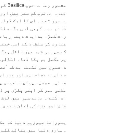
مشہور
تھا۔ اس توپ کو ستر بیل اور 
قائم ہے ۔ کبھی اسی جگہ سلط
رات کھڑا ہدایات دیتا رہاتھ
پر مکمل ہو چکا تھا۔ اطالوی
داشتوں میں لکھتا ہے کہ “عص
سے اپنے مصاحبین اور وزراء
ھائیہ صوفیہ پہنچا۔ جہاں پہ
مٹھی بھر کر اپنی پگڑی پر ڈ
اداکئے ۔‎اس نے شہر م
جان اور عزت کی امان دے دی۔
پنوراما میوزیم دنیا کا مکم
۔ ساری دنیا میں بنائے گئے 