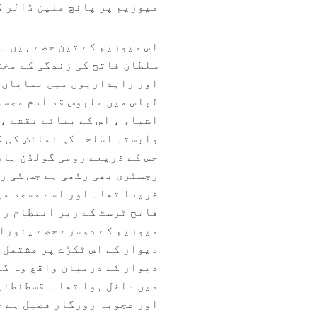
میوزیم پر پانچ ملین ڈالر کی 
سلطان فاتح کی زندگی کے مخت
اور راہداریوں میں نمایاں ک
اشیاء ، اس کے بنائے نقشے ، 
وابستہ اسلحہ کی نمائش کی گ
جس کے ذریعے رومی گولڈن ہار
رجسٹری بھی رکھی ہے جس کی رو
خریدا تھا۔ اور اسے مسجد میں
دیوار کے اس ٹکڑے پر مشتمل ہ
دیوار کے درمیان واقع وہ گی
میں داخل ہ