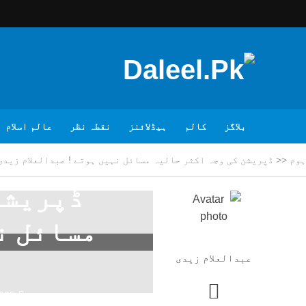
بلاگز
کالم
ہیڈلائنز
نقطہ نظر
عالم اسلام
ہوم
<<
ڈپریشن کی وجہ اکثر حالیہ مسائل نہیں ہوتے ! عبدالعلام زیدی
ڈپریشن
مسائل ن
عبدالعلام زیدی
2025