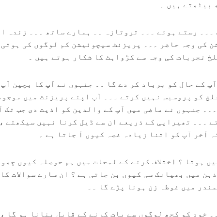
 بیٹھتے ہیں ۔
۔۔۔ رستے ہوئے ۔۔۔ تروتازہ ۔۔ ہمارے ساتھ ۔۔۔ زندہ ا
ن کی وجہ حاضر ۔۔۔ پریزنٹ سیچوئیشن کم لوگوں کی ہوتی 
لخ تجربات کی وجہ سے کڑواہٹ کا شکار ہوتے ہیں ۔
پ کے حال کو برباد کر دے گا ۔۔ جنہوں نے آپ کا بچپن آپ 
علق کو پروسیس نہیں کرتے ۔۔۔ آپ اپنے پریزنٹ میں موجود
۔۔ جنہوں نے ماضی میں آپ کے والدین کو اذیت دی جب تک آ
ے ۔۔۔ تھیراپی کے ذریعے ان سے ڈیل کرنا نہیں سیکھتے ،
ہ آخر آپ کو اتنا زیادہ غصہ کیوں آ جاتا ہے ۔
یں ہوتا ؟ اختلاف کرنے کے لمحات میں ہم حوصلہ کیوں چھوڑ
ہن میں بھیانک سی کیوں بن جاتی ہے ؟ ان سارے سوالات کا
مندر میں غوطہ زن ہونا پڑے گا ۔۔
۔ خود کو کچھ لوگوں سے بات کرنے کے قابل بنانا ہو گا ، 