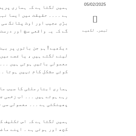
05/02/2025
ہمیں لگتا ہے کہ ہماری پریش
ہے ۔۔۔۔ حقیقت میں ایسا نہی
بڑی عجیب اور اوٹ پٹانگ سی ب
تبصرہ لکھیے
گے کہ یہ واقعی سچ اور درست 
دیکھیے ! ہم جن باتوں پر بہت
لینے لگتے ہیں ، یا غصے میں 
معمولی باتیں ہوتی ہیں ۔۔۔ 
کوئی مشکل کام نہیں ہوتا ۔۔
ہماری ابنارملٹی کا سبب ماض
رہے ہوتے ہیں ۔۔۔ اب زخمی ج
پھینکتی ہے ۔۔۔ معمولی سی خ
ہمیں لگتا ہے کہ اس تکلیف کی
کچھ اور ہوتی ہے ۔ اپنے ماض