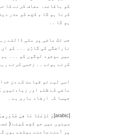
کو باقاعدہ معاف کرنے کا حو
کرنا ہو گا ، کچھ کو عذر دیت
ہو گا ۔۔
جب تک ماضی پر مٹی ڈالتے رہی
ناراضگی کی گاڑی ۔۔۔ کو ان 
میں موجود لوگوں کو ۔۔۔ ہم 
کرتے ہوئے ۔۔ زخمی کرتے رہی
اسی لیے تو قیامت کے دن خدا 
ماضی کے ظلم اور زیادتیوں کا
جیسا کہ ارشاد باری ہے ۔
سینوں میں جو کچھ کینے ( غصہ
پر آمنے سامنے بیٹھے ہوں گے