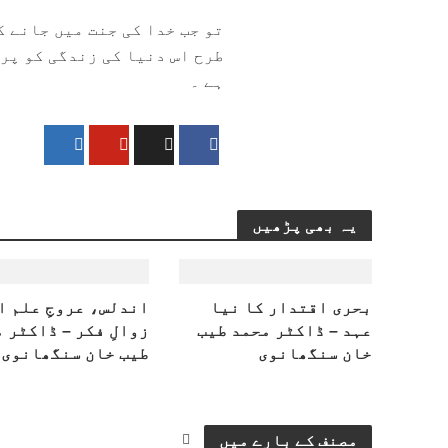
تو جب خدا کی جنت میں جانے 
طرح اس دنیا کی زندگی کو پر
ہے ۔
یہ بھی پڑھیں
بحری اقتدار کا نیا
اندلس، عروجِ علم ا
عہد – ڈاکٹر محمد طیب
زوالِ فکر – ڈاکٹر 
خان سنگھانوی
طیب خان سنگھانوی
مصنف کے بارے میں