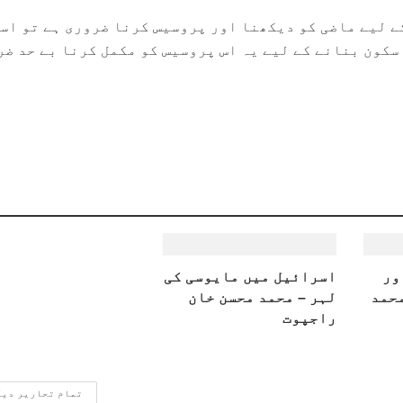
کے لیے ماضی کو دیکھنا اور پروسیس کرنا ضروری ہے تو اس
 سکون بنانے کے لیے یہ اس پروسیس کو مکمل کرنا بے حد ضر
ور
اسرائیل میں مایوسی کی
محمد
لہر – محمد محسن خان
راجپوت
تمام تحاریر دی