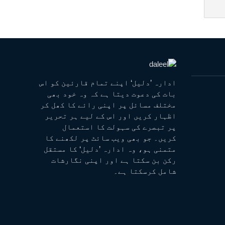
ادارہ ’دلیل‘ اپنے تمام قارئین کو اس
بات کی دعوت دیتا ہے کہ وہ خود بھی
مختلف مسائل پر اپنی رائے کا کھل کر
اظہار کریں اور اس کے لیے ہر تحریر
پر تبصرے کی سہولت کا استعمال
کریں۔ جو بھی ویب سائٹ پر لکھنے کا
متمنی ہو، وہ ادارہ ’دلیل‘ کا مستقل
رکن بن سکتا ہے اور اپنی نگارشات
شامل کرسکتا ہے۔