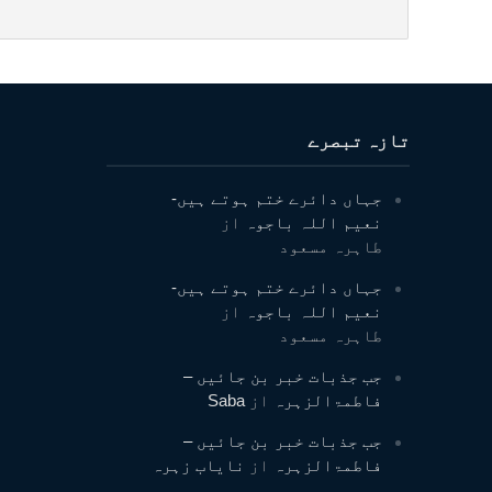
تازہ تبصرے
جہاں دائرے ختم ہوتے ہیں-
نعیم اللہ باجوہ
از
طاہرہ مسعود
جہاں دائرے ختم ہوتے ہیں-
نعیم اللہ باجوہ
از
طاہرہ مسعود
جب جذبات خبر بن جائیں –
فاطمۃالزہرہ
از
Saba
جب جذبات خبر بن جائیں –
فاطمۃالزہرہ
از
نایاب زہرہ