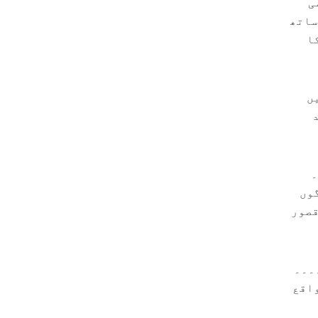
ی
ساتھ
ا
ں
۔
گوں
قصور
۔۔۔
واقع