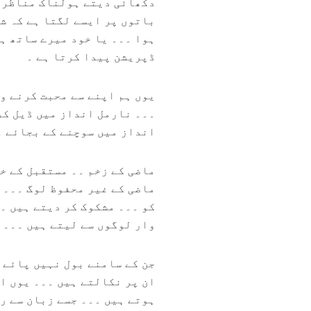
دکھائی دیتے ہولناک مناظر ۔
باتوں پر ایسے لگتا ہے کہ ش
ہوا ۔۔۔ یا خود میرے ساتھ ہ
ڈپریشن پیدا کرتا ہے ۔
یوں ہم اپنے سے محبت کرنے و
۔۔۔ نارمل انداز میں ڈیل کر
انداز میں سوچنے کے بجائے ۔
ماضی کے زخم ۔۔ مستقبل کے خ
ماضی کے غیر محفوظ لوگ ۔۔۔ 
کو ۔۔۔ مشکوک کر دیتے ہیں ۔۔
وار لوگوں سے لیتے ہیں ۔۔۔
جن کے سامنے بول نہیں پائے 
ان پر نکالتے ہیں ۔۔۔ یوں ا
ہوتے ہیں ۔۔۔ جسے زبان سے ر