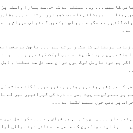
انی کا سبب ۔۔۔ وہ۔ مسئلہ ہے کہ جس سے ہمارا واسطہ پڑ 
ں ہوتا ۔۔۔ پریشانی کا سبب کچھ اور ہوتا ہے ۔۔۔ بظاہر
ات لگتی ہے ، مگر جب ہم اس دیکھیں گے تو آپ حیران رہ ج
ہے ۔
 زیادہ پریشانی کا شکار ہوتے ہیں ۔۔۔ یا جن پر سخت ایک
آ جاتے ہیں ، برے طریقے سے ری ایکٹ کرتے ہیں ۔۔۔۔ وہ ن
اگر ہم خود نارمل لوگ ہوں تو ان مسائل سے نمٹنا ، ڈیل 
۔
ی کے وہ زخم ہوتے ہیں جنہیں بغیر مرہم لگائے ساتھ لیے
سم پر معمولی سے چوٹ بھی ۔۔ درد کی گہرائیوں میں لے جا
راش پر بھی خون بہنے لگتا ہے ۔۔۔
 ذمہ دار ۔۔۔ یہ چوٹ ہے ، یہ خراش ہے ۔۔۔ مگر اصل میں ح
ی ۔۔۔ یا اپنے والدین کے ماضی سے سنائی دینے والی آواز