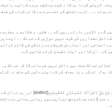
صلہ ڈویلپ کرنا ہو گا ، کچھ سے کچھ عرصے کے لیے بائیکا
ے ہوئے ۔۔۔ ان سے تعلق کو نئے سرے سے قائم کرنے کی طرف 
ں گے ، اگنور مارتے رہیں گے ۔۔ شکوہ ، شکایت ، معذرت ،
کے اصل حقداروں کی طرف نہیں موڑیں گے تب تک ۔۔ اپنے پر
بے انصافی اور ابنارمل طریقے سے زندگی کی گاڑی ڈرائیو
ں گے ۔ ان کا اور اپنا نقصان کرتے جائیں گے ۔
تعالیٰ تب تک جنت میں داخل نہیں فرمائے گا کہ جب تک وہ 
 بدلہ لے کر ، یا معاف کر کے اپنے دلوں کو صاف نہ کرلی
[arabic]وَ نَزَعْنَا مَا فِیْ صُدُوْرِهِمْ مِّنْ غِلٍّ اِخْوَانًا عَلٰى سُرُرٍ مُّتَقٰبِلِیْنَ[/arabic] اور ہم نے ان کے
 ، حسد ) تھے سب کھینچ لیےآپس میں بھائی بھائی بنے تخت
 ۔