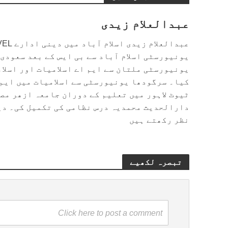
عبدالعلام زیدی
یونیورسٹی اسلام آباد سے بی ایس کے بعد سعودی
یونیورسٹی ملتان سے ایم اے اسلامیات اور اسلا
کیا۔ سرگودھا یونیورسٹی سے اسلامیات میں ایم 
ٹیوٹ لاہور میں تعلیم کے دوران جامعہ ازھر مص
دارالحدیث محمدیہ درس نظامی کی تکمیل کی۔ دی
نظر رکھتے ہیں
تبصرہ لکھیے
Click here to post a comment