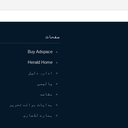
صفحات
Buy Adspace
Herald Home
ادارہ دلیل
پالیسی
مقاصد
ہدایات برائے تحریر
ہمارے لکھاری