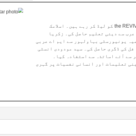
عبدالعلام زیدی اسلام آباد میں دینی ادارے the REVIVEL کو لیڈ کر رہے ہیں۔ اسلامک
 عرب سے دینی تعلیم حاصل کی۔ زکریا
میہ یونیورسٹی بہاولہور سے ایم اے عربی
فل کی ڈگری حاصل کی۔ سید مودودی انسٹی
ر سے آئے اساتذہ سے استفادہ کیا۔
نی تعلیمات اور انسانی نفسیات پر گہری