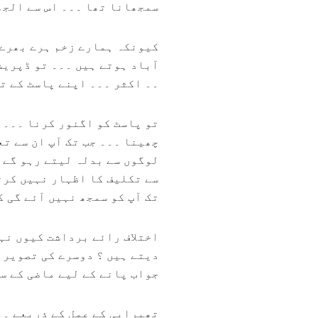
سمجھانا تھا ۔۔۔ اس سے الجھ
کیونکہ ہمارے زخم ہرے بھرے 
آباد ہوتے ہیں ۔۔۔ تو ڈپریش
۔۔ اکثر ۔۔۔ اپنے پاسٹ کے ت
تو پاسٹ کو اگنور کرنا ۔۔۔ آ
چھینا ۔۔۔ جب تک آپ ان سے ت
لوگوں سے بدلہ لیتے رہو گے ۔
سے تکلیف کا اظہار نہیں کرت
تک آپ کو سمجھ نہیں آئے گی ک
اختلاف رائے برداشت کیوں نہ
دیتے ہیں ؟ دوسرے کی تصویر ذ
جواب پانے کے لیے ماضی کے س
تھیراپی کے عمل کے ذریعے ۔۔