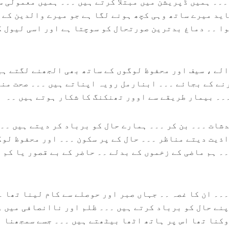
۔۔ ہمیں ڈپریشن میں مبتلا کرتے ہیں ۔۔۔ ہمیں معمولی س
اید میرے ساتھ وہی کچھ ہونے لگا ہے جو میرے والدین کے 
وا ۔۔ دماغ بدترین صورتحال کو سوچتا ہے اور اسی لیول ک
الے ، سیف اور محفوظ لوگوں کے ساتھ بھی الجھنے لگتے ہی
نے کے بجائے ۔۔۔ ابنارمل رویہ اپناتے ہیں ۔۔۔ صحت مند
۔۔ بیمار طریقے سے اوور تھنکنگ کا شکار ہوتے ہیں ۔۔
دشات ۔۔۔ بن کر ۔۔۔ ہمارے حال کو برباد کر دیتے ہیں ۔۔
اذیت دیتے مناظر ۔۔۔ حال کے پر سکون ۔۔۔ اور محفوظ لو
۔ ہم ماضی کے زخموں کے بدلے ۔۔ حاضر کے بے قصور یا کم 
۔۔۔ ان کا غصہ ۔۔ جہاں صبر اور حوصلے سے کام لینا تھا ۔
پنے حال کو برباد کرتے ہیں ۔۔۔ ظلم اور ناانصافی میں 
وکنا تھا اس پر ہاتھ اٹھا بیٹھتے ہیں ۔۔۔ جسے سمجھنا