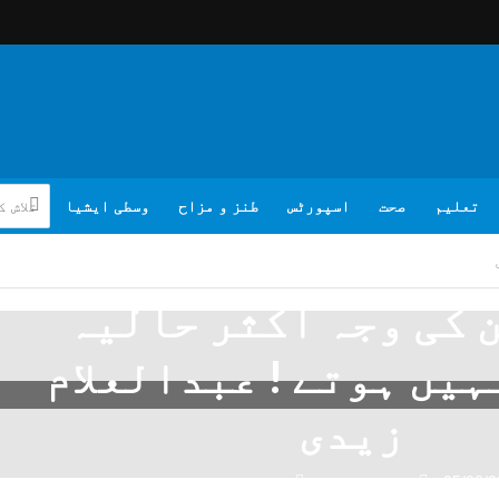
تعلیم
صحت
اسپورٹس
طنز و مزاح
وسطی ایشیا
 کی وجہ اکثر حالیہ
ہیں ہوتے ! عبدالعلام
زیدی
05/02/
تبصرہ لکھیے
عبدالعلام زیدی