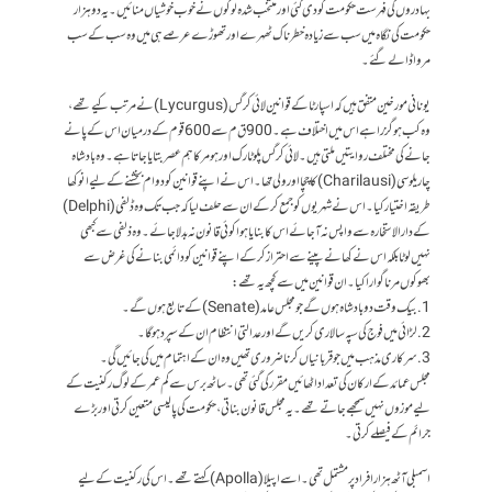
بہادروں کی فہرست حکومت کو دی گئی اور منتخب شدہ لوگوں نے خوب خوشیاں منائیں ۔ یہ دو ہزار
حکومت کی نگاہ میں سب سے زیادہ خطر ناک ٹھہرے اور تھوڑے عرصے ہی میں وہ سب کے سب
مروا ڈالے گئے۔
یونانی مورخین متفق ہیں کہ اسپارٹا کے قوانین لائی کرگس (Lycurgus) نے مرتب کیے تھے ،
وہ کب ہو گزرا ہے اس میں اختلاف ہے ۔ 900 ق م سے 600 قوم کے درمیان اس کے پانے
جانے کی مختلف روایتیں ملتی ہیں ۔ لائی کرگس پلوٹارک اور ہومر کا ہم عصر بتایا جاتا ہے۔ وہ بادشاہ
چار یلوسی (Charilausi) کا چچا اور ولی تھا ۔ اس نے اپنے قوانین کو دوام بخشنے کے لیے انوکھا
طریقہ اختیار کیا ۔ اس نے شہریوں کو جمع کر کے ان سے حلف لیا کہ جب تک وہ ڈلفی (Delphi)
کے دار الاستخارہ سے واپس نہ آجائے اس کا بنایا ہوا کوئی قانون نہ بدلا جائے ۔ وہ ذلفی سے کبھی
نہیں لوٹا بلکہ اس نے کھانے پینے سے احتراز کر کے اپنے قوانین کو دائمی بنانے کی غرض سے
بھوکوں مرنا گوارا کیا۔ ان قوانین میں سے کچھ یہ تھے:
1. بیک وقت دو بادشاہ ہوں گے جو مجلس عامد (Senate) کے تابع ہوں گے ۔
2. لڑائی میں فوج کی سپہ سالاری کریں گے اور عدالتی انتظام ان کے سپرد ہو گا ۔
3. سرکاری مذہب میں جو قربانیاں کرنا ضروری تھیں وہ ان کے اہتمام میں کی جائیں گی۔
مجلس عمائد کے ارکان کی تعداد اٹھائیں مقرر کی گئی تھی ۔ ساٹھ برس سے کم عمر کے لوگ رکنیت کے
لیے موزوں نہیں سمجھے جاتے تھے ۔ یہ مجلس قانون بناتی ، حکومت کی پالیسی متعین کرتی اور بڑے
جرائم کے فیصلے کرتی ۔
اسمبلی آٹھ ہزار افراد پر مشتمل تھی ۔ اسے اپیلا (Apolla) کہتے تھے ۔ اس کی رکنیت کے لیے