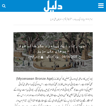
ہوم
<<
اسپارٹا، ایک بہادر ، مگر ظالم قوم – عرفان علی عزیز
اسپارٹا، ایک بہادر ، مگر ظالم قوم
– عرفان علی عزیز
04/14/2025
تبصرہ لکھیے
عرفان علی عزیز
یونانیوں کا اساطیری دور مائی سینین کانسی کا زمانہ ‏(Mycenaean Bronze Age)
بھی کہلاتا ہے۔ اسے یونانی ہیروؤں کا زمانہ بھی کہا جاتا ہے۔ اس دور کی ایک اساطیری کہانی
ہیلین کی داستان ہے جو عظیم یونانی شاعر ہومر کی شاعری میں بیان کی گئی ۔ یونانی ریاست سپارٹا کے
بادشاہ ٹنڈاریوس کی بیٹی ہیلین کا حسن و جمال بے مثال تھا۔ بادشاہ شہزادے اور امراء اس کے
خواستگار تھے لہذا شاہ ٹنڈاریوس نے ہیلن کی شادی کے لیے مقابلے کا اہتمام کیا۔ تمام امیدوار