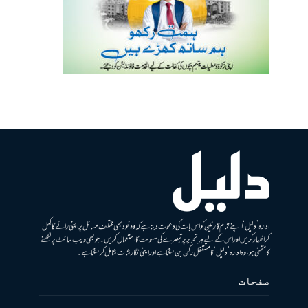
ادارہ ’دلیل‘ اپنے تمام قارئین کو اس بات کی دعوت دیتا ہے کہ وہ خود بھی مختلف مسائل پر اپنی رائے کا کھل
کر اظہار کریں اور اس کے لیے ہر تحریر پر تبصرے کی سہولت کا استعمال کریں۔ جو بھی ویب سائٹ پر لکھنے
کا متمنی ہو، وہ ادارہ ’دلیل‘ کا مستقل رکن بن سکتا ہے اور اپنی نگارشات شامل کرسکتا ہے۔
صفحات