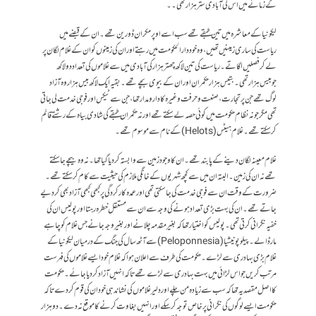
کے زمانے میں اس کی آبادی ستر ہزار تھی۔۔
لیکونیا کے معاشرہ میں تین طبقے تھے سب اسے اوپر مکران ڈورین تھے ۔ ان کے قبضے میں
ریاست کی ساری زمینیں تھیں ، وہ خود دار الحکومت میں رہتے اور ان کی زمینوں کو ان کے غلام لگان پر
لے کر فصلیں اگاتے ۔ ریاست کی تین لاکھ چھتر ہزار کی آبادی میں سے غلاموں کی تعداد دو لاکھ
جوبیسں ہزار تھی ۔ بتیس ہزار حکمران اور ان کے بیوی بچے تھے ۔ بقیہ ایک لاکھ بیس ہزار وہ آزاد
لوگ تھے جن پر تجارت ، صنعت و حرفت وغیرہ کا دارومدار تھا ، جن سے ٹیکس اور فوجی خدمت لی جاتی
تھی مگر جو نہ نظام حکومت میں کوئی حصہ لے سکتے تھے اور نہ حکمران طبقے کی شادی بیاہ کے رشتے قائم
کر سکتے تھے ۔ غلام ہیٹس (Helots) کے نام سے موسوم تھے ۔
غلام معینہ لگان دینے کے پابند تھے ۔ ان کا وجود زمین سے وابستہ کر دیا گیا تھا ۔ نہ وہ بیچے جا سکتے
تھے نہ ان کی زمین ۔ البتہ ان میں سے کچھ شہریوں کے خانگی ملازم کی حیثیت سے کام کر سکتے تھے ۔
ضرورت کے وقت ان سے فوجی خدمت کی جا سکتی تھی اور عمدہ کارکردگی پر کبھی کبھی آزاد بھی کر دیے
جاتے تھے ۔ ان کی بہت بڑی تعداد ہونے کی وجہ سے ان سے مستقل خطرہ رہتا اور پولیس ان کی
خفیہ نگرانی کرتی تھی ۔ پولیس کو اختیار تھا کہ بغیر مقدمہ چلانے اور بغیر وجہ جانے جس غلام کو چاہے
مار ڈالے ۔ پیلو پونیشیا (Peloponnesia) سے آٹھ سال کی جنگ کے درمیان لیکونیا کے
غلام بڑی بہادری سے لڑے ۔ حکومت کی طرف سے اعلان ہوا کہ غلام خود ایسے غلاموں کی فہرست
مرتب کریں جو اس لڑائی میں بہت بہادری سے لڑے تھے تا کہ انہیں آزاد کر دیا جائے ۔ حکومت
کا اصل مقصد یہ تھا کہ سب سے زیادہ من چلے اور دلیر غلاموں کی نشاندہی خود ان کی قوم کر دے تاکہ
حکومت ایسے لوگوں کی نگرانی پر خاص توجہ کر سکے اور انہیں بغاوت کرنے کا موقع نہ دے ۔ دو ہزار