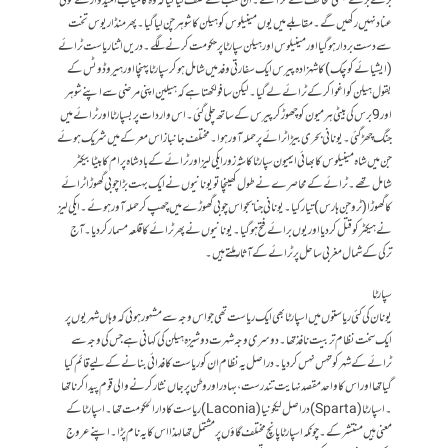
بڑے بڑے قیمتی تحائف لے کر آئے۔ ان سب سے حلف لیا گیا کہ وہ کامیاب امیدوار سے کوئی
عناد نہیں رکھیں گے۔ مقابلے میں یوں مینیلوس کو ہیلن کا شوہر چن لیا گیا۔ پھر منڈاریوس تخت
سے دست بردار ہو گیا اور مینیلوس اور ہیلن سپارٹا پر حکومت کرنے لگے۔ دریں اثنار یاست ٹرائے
( ایشیائے کو چک ) کا شہزادہ پیرس ایک سفارتی وفد میں شامل ہو کر سپارٹا پہنچا اور ہیروڈوٹس کے
بقول ہیلن کو اغوا کر کے ٹرائے لے گیا۔ لیکن سافو لکھتا ہے کہ ہیلین اپنی مرضی سے اپنے شوہر
اور 9 برس کی بیٹی ہرمیون کو چھوڑ کر پیرس کے ساتھ چلی گئی۔ اس واردات پر بسپارٹا اور ٹرائے میں
جنگ چھڑ گئی۔ یونانی بحری بیڑا ٹرائے پر حملہ آور ہوا۔ مختلف جانباز اس معرکے میں شریک ہوئے
جن میں شاہ مینیلوس کا بھائی ایمیون سپارٹا کا شہ زورا یکی لیز اور ٹرائے کے بادشاہ پرام کا بیٹا بیکٹر
شامل تھے۔ ٹرائے کے محاصرے نے طول کھینچا تو یونانیوں نے ایک بہت بڑا چوبی گھوڑا ٹرائے
کا گھوڑا ( ٹروجن ہارس ) تیار کیا۔ یونانی جنابجو اس چوبی گھوڑے میں چھپ کر حملہ آور ہوئے ۔ ایکی لیز
نے ہیکٹر کو قتل کر دیا اور یوں برائے فتح ہو گیا۔ یونانیوں نے پھر ٹرائے کا قلعہ مسمار کر دیا۔ آج
ترکی کے شمال مغربی ساحل پر ٹرائے کے آثار ملتے ہیں۔
سپارٹا
یونان کی کئی ریاستوں میں اسپارٹا بھی ایک ریاست تھی جو اس وجہ سے مشہور ہوئی کہ وہاں شہریوں پر
ایک سخت نظام تربیت نافذ تھا۔ دوسری وجہ شہرت دوشیزہ ہیلن کی کہانی ہے جس کی وجہ سے
ٹرائے کے شہر کو تہس نہس کردیا ۔ دراصل یہ نظام ان کو ریاست کا فدائی بنانے کے لیے قائم کیا
گیا تھا اور اس کا واحد مقصد نہایت تندرست ، بہادر اور وطن پر جاں نثار کرنے والی قوم پیدا کرنا تھا
۔ اسپارٹا (Sparta) دراصل لیکونیا (Laconia) ریاست کا دار الحکومت تھا ۔ اسپارٹا کے
معنی ہیں منتشر کے ۔ چونکہ اسپارٹا پانچ مختلف گاؤں پر مشتمل تھا لہذا اس کا یہ نام پڑا ۔ اپنے عروج