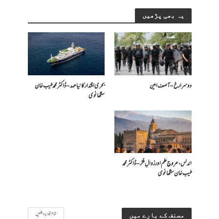
یہ بھی پڑھیں
دوسرا رخ – آصف امین
بحری اقتدار کا نیا عہد – ڈاکٹر محمد طیب خان
سنگھانوی
اندلس، عروجِ علم اور زوالِ فکر – ڈاکٹر محمد
طیب خان سنگھانوی
تمام تحاریر دیکھیں
مصنف کے بارے میں