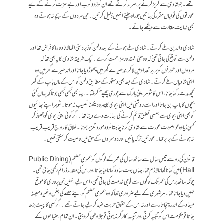
تھے ۔ جو شادی سے گریز کرنے پر اصرار کرتے تھے ان کو زدو کوب اور بے عزت کرنے کے لیے
عورتوں کی ٹولیاں مقرر کی جاتیں جو راہ چلتے انہیں ذلیل کرتیں ۔ جن مردوں کے بچے نہ ہوتے وہ
بھی نہایت حقارت سے دیکھے جاتے۔
شادی والدین طے کرتے ۔ شادی طے ہونے کے بعد دلہن کو زبردستی اٹھا لانا دولہا کا فرض تھا اور
دلہن سے توقع کی جاتی تھی کہ وہ حتی المقدور مزاحمت کرے ۔ ایک طریقہ شادی کا یہ بھی تھا کہ
مردوں اور عورتوں کو برابر تعداد میں لا کر اندھیرے گھر میں چھوڑ دیا جاتا اور اندھیرے گھر میں وہ
اپنی شادیاں طے کرتے ۔ شادی کے بعد بھی دستور کے مطابق دلہن کو اس کے ماں باپ کے گھر
کچھ مدت رکھا جاتا، اس کا شوہر اپنی بارک سے چوری چھپے آ کر ملتا ۔ ایسا بھی کبھی کبھی ہوتا کہ یہاں کئی
بچوں کا باپ بن جاتا اور اسے روشنی میں اپنی بیوی کا چہرہ دیکھنا نصیب نہ ہوتا ۔ شوہر اپنے بھائیوں
کو بھی اپنی بیوی سے جنسی تعلق قائم کرنے کی اجازت دے دیتا تھا ۔ اگر کوئی اپنی بیوی کو چھوڑ کر
کسی زیادہ خوبصورت عورت سے شادی کرنا چاہتا تو وہ مورد تعزیر ہوتا ۔ طلاق کا رواج قریب قریب
نہ ہونے کے برابر تھا۔ عورتیں تر کہ پائیں اور دوسروں کے حق میں وصیت کر سکتی تھیں۔
قانون کی رو سے تیس سال سے ساٹھ سال کی عمر کے لوگوں کو عمومی مطعم ‏(Public Dining
Hall) میں کھانا کھانا لازم تھا ، جہاں بہت سادہ کھانا دیا جاتا اور اس کی مقدار ذرا کم رکھی جاتی تھی ۔
چونکہ ساٹھ برس کی عمر تک لوگوں سے فوجی خدمت کی جاتی تھی ، اس لیے انہیں تن پروری کا موقع
نہیں دیا جاتا تھا۔ ہر شہری کے لیے ضروری تھا کہ وہ عمومی مطعم کو اپنے حصے کی جنس وغیرہ معینہ
میعاد کے اندر پہنچاتا رہے اور نہ اس کے حقوق حریت ضبط کر لیے جاتے تھے ۔ اگر کسی کا پیٹ بڑھ
جاتا تو حکومت اس کو تنبیہ کرتی اور تنبیہہ کارگر نہ ہوتی تو جلاوطن کر دیتی۔ ان تمام احتیاطوں کے