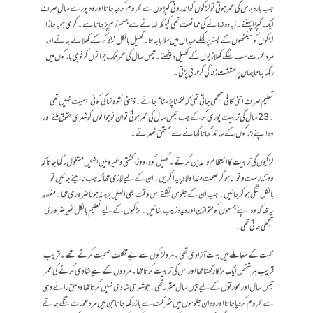
جب بارہ برس کی عمر ہوتی تو لڑکوں کو اندرونی کپڑوں سے محروم کر دیا جاتا اور وہ پورے سال صرف
ایک کپڑا پہنتے ۔ زیادہ نہانے کی ممانعت تھی کیونکہ نہانے سے جسم نرم پڑ جاتا ہے ۔ گرمی ہو یا جاڑا
لڑکوں کو سینٹھوں کے بستر پر کھلے میدان میں سلایا جاتا ۔ کھیل بالکل ننگا کر کے کھلائے جاتے اور
مرد عورت سب ننگے کھلاڑیوں کے کھیل دیکھتے ۔ تیس سال کی عمر تک جوانوں کو فوجی بارکوں میں
رکھا جاتا جہاں پر مشقت زندگی گزارنی پڑتی۔
تعلیم صرف اتنی کافی سمجھی جاتی تھی کہ لکھنا پڑھنا آجائے ۔ ذہنی نشوونما کی کوئی اہمیت نہیں تھی
۔ 23 سال کی تربیت پوری کر کے جب تیس سال کی عمر ہوتی تو ان نوجوانوں کو شہری حقوق ملتے اور
وہ اپنے بزرگوں کے ساتھ کھانا کھانے سے مستحق ٹھہرتے ۔
لڑکیوں کی تربیت کا انتظام والدین کرتے ۔ کھیل کود ، دوڑ ، کشتی وغیرہ میں انہیں مشغول رکھا جاتا کہ
وہ تندرست و توانا ہو کر صحت مند اولاد پیدا کریں ۔ ان کے لیے لازمی تھا کہ جب ناچنے جائیں تو
بالکل ننگی ہو کر جائیں ۔ جب ان کے جلوس نکلتے اس وقت بھی انہیں برہنہ ہو نا ضروری تھا ۔ مقصد
یہ تھا کہ وہ اپنے جسموں کو متوازن اور دیدہ زیب بنائیں ۔ لڑکیوں کے لیے تعلیم بالکل غیر ضروری
سمجھی جاتی تھی ۔
محبت کے معاملے میں بہت آزادی تھی ۔ مرد لڑکوں سے بے تکلف صحبت کرتے تھے ۔ قریب
قریب ہر شخص ایک لڑکا رکھتا تھا اور اس کی تربیت کرتا تھا ۔ مردوں کے لیے شادی کرنے کی عمر
تیس سال اور عورتوں کے لیے بیس سال مقرر تھی ۔ جو شہری شادی نہیں کرتا تھا وہ حق رائے دہی
سے محروم کر دیا جاتا اور وہ ان جلوسوں میں شرکت سے باز رکھا جاتا جن میں مرد عورت ننگے جاتے