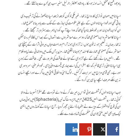
باوجود طمع کا مکمل انسداد نہ ہو سکا ۔ بادشاہ سینیٹر ، جرنیل سفیر سب ہی خریدے جا سکتے تھے ۔
اسپارٹا میں مہمان نوازی کا رواج نہ تھا ۔ غیر ملکی لوگوں کو جلد از جلد اسپارٹا چھوڑنے کی ترغیب دی
جاتی تھی اور خود اسپارٹا والوں کے لیے بغیر حکومت کی اجازت کے ملک سےباہر جانا ممنوع تھا ۔
ان کو ایسا خود پسند اور برخود غلط بنا دیا گیا تھا کہ وہ اپنے آپ کو دنیا بھر سے بہتر و برتر سمجھتے تھے ۔
اسپارٹا کا معاشرہ ایسا مصنوعی تھا کہ دوسرے معاشروں سے اتصال کے بعد اس کا قائم رہنا ممکن
نہ تھا ۔ جہاں نہ تعلیم ہو ، نہ فون ہوں ، نہ آزادی ہو نہ آرام و راحت وہاں بیرونی اثرات کے پہنچتے ہی
معاشرے کی مصنوعی عمارت کا منہدم ہو جانا یقینی تھا ۔ مزید برآں ملک میں دو تہائی سے زیادہ غلام
تھے ۔ انہیں دبانے رکھنے کے لیے آزادی کے بجائے طاقت کی ضرورت تھی۔ طاقت کے زور پر
ہی اسپارٹا اپنی برتری قائم رکھ سکا، مگر اس کی اسے بھاری قیمت دینی پڑی ۔ خود غرضی ، سرد مہری
اور بے رحمی قومی مزاج میں سرایت کر گئیں ۔ لوگ ذہنی و اخلاقی پستی میں جا گرے اور اچھے انسان
نہ بن سکے صرف اچھے سپاہی بن کر رہ گئے ۔
جب اسپارٹا والوں کو شکست ہوئی تو اس پر حیرت کرنے والے تو بہت تھے مگر آنسو بہانے والا
کوئی نہ تھا ۔ یہ شکست انہیں 425 ق م میں جزیرہ سفاک ٹیریا ‏(Sphacteria) میں ہوئی جہاں
ان کی فوج کو ایتھنز کے بیڑے نے ہتھیار ڈالنے پر مجبور کر دیا ۔ آج اسپارٹا کے کھنڈروں میں ایسی
ایک چیز بھی نہیں ملتی جو ان کی عظمت کی شہادت دے سکے۔