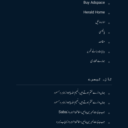
Buy Adspace
Herald Home
ادارہ دلیل
پالیسی
مقاصد
ہدایات برائے تحریر
ہمارے لکھاری
تازہ تبصرے
جہاں دائرے ختم ہوتے ہیں- نعیم اللہ باجوہ
از
طاہرہ مسعود
جہاں دائرے ختم ہوتے ہیں- نعیم اللہ باجوہ
از
طاہرہ مسعود
جب جذبات خبر بن جائیں – فاطمۃالزہرہ
از
Saba
جب جذبات خبر بن جائیں – فاطمۃالزہرہ
از
نایاب زہرہ