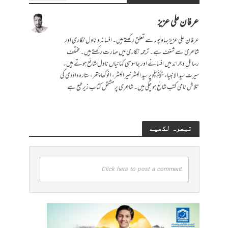
عرفان علی عزیز
عرفان علی عزیز بہاولپور سے تعلق رکھتے ہیں۔ افسانہ و ناول نگاری اور
شاعری سے شغف ہے۔ ترجمہ نگاری میں مہارت رکھتے ہیں۔ مختلف
رسائل و جرائد میں افسانے اور جاسوسی کہانیاں ناول شائع ہوتے ہیں۔
سیرت سید الانبیاء ﷺ پر سید البشر خیر البشر، انوکھا پتھر، ستارہ داؤدی کی
تلاش نامی کتب شائع ہو چکی ہیں۔ شاعری پر مشتمل کتاب زیرطبع ہے
تبصرہ لکھیے
Click here to post a comment