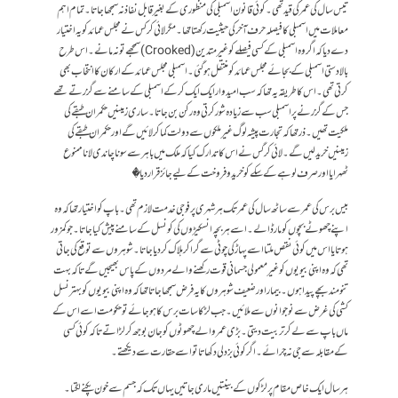
تیس سال کی عمر کی قید تھی ۔ کوئی قانون اسمبلی کی منظوری کے بغیر قابل نفاذ نہ سمجھا جاتا ۔ تمام اہم
معاملات میں اسمبلی کا فیصلہ حرف آخر کی حیثیت رکھتا تھا ۔ مگر لائی کرکس نے مجلس عمائد کو یہ اختیار
دے دیا کہ اگر وہ اسمبلی کے کسی فیصلے کو غیر متدین (Crooked) سمجھے تو نہ مانے ۔ اس طرح
بالادستی اسمبلی کے بجائے مجلس عمائد کو منتقل ہو گئی ۔ اسمبلی مجلس عمائد کے ارکان کا انتخاب بھی
کرتی تھی ۔ اس کا طریقہ یہ تھا کہ سب امیدوار ایک ایک کر کے اسمبلی کے سامنے سے گزرتے تھے
جس کے گزرنے پر اسمبلی سب سے زیادہ شور کرتی وہ رکن بن جاتا۔ ساری زمینیں حکمران طبقے کی
ملکیت تھیں ۔ ذرتھا کہ تجارت پیشہ لوگ غیر ملکوں سے دولت کما کر لائیں گے اور حکمران طبقے کی
زمینیں خرید لیں گے ۔ لائی کرگس نے اس کا تدارک کیا کہ ملک میں باہر سے سونا چاندی لانا ممنوع
ٹھہرایا اور صرف لوہے کے سکے کو خرید و فروخت کے لیے جائز قرار دیا �
بیس برس کی عمر سے ساٹھ سال کی عمر تک ہر شہری پر فوجی خدمت لازم تھی ۔ باپ کو اختیار تھا کہ وہ
اپنے چھوٹے بچوں کو مار ڈالے۔ اسے ہر بچہ انسکیڑوں کی کونسل کے سامنے پیش کیا جاتا ۔ جو کمزور
ہوتا یا اس میں کوئی نقص ملتا اسے پہاڑ کی چوٹی سے گرا کر ہلاک کر دیا جاتا ۔ شوہروں سے توقع کی جاتی
تھی کہ وہ اپنی بیویوں کو غیر معمولی جسمانی قوت رکھنے والے مردوں کے پاس بھیجیں گے تاکہ بہت
تنو مند بچے پیدا ہوں ۔ بیمار اور ضعیف شوہروں کا یہ فرض سمجھا جاتا تھا کہ وہ اپنی بیویوں کو بہتر نسل
کشی کی غرض سے نوجوانوں سے ملائیں ۔ جب لڑکا سات برس کا ہو جائے تو حکومت اسے اس کے
ماں باپ سے لے کر تربیت دیتی ۔ بڑی عمر والے چھوٹوں کو جان بوجھ کر لڑاتے تاکہ کوئی کسی
کے مقابلہ سے جی نہ چرائے ۔ اگر کوئی بزدلی دکھاتا تو اسے حقارت سے دیکھتے۔
ہر سال ایک خاص مقام پر لڑکوں کے بینتیں ماری جاتیں یہاں تک کہ جسم سے خون پکنے لگتا ۔