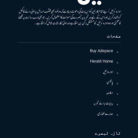
ادارہ ’دلیل‘ اپنے تمام قارئین کو اس بات کی دعوت دیتا ہے کہ وہ خود بھی مختلف مسائل پر اپنی رائے کا کھل
کر اظہار کریں اور اس کے لیے ہر تحریر پر تبصرے کی سہولت کا استعمال کریں۔ جو بھی ویب سائٹ پر لکھنے
کا متمنی ہو، وہ ادارہ ’دلیل‘ کا مستقل رکن بن سکتا ہے اور اپنی نگارشات شامل کرسکتا ہے۔
صفحات
Buy Adspace
Herald Home
ادارہ دلیل
پالیسی
مقاصد
ہدایات برائے تحریر
ہمارے لکھاری
تازہ تبصرے