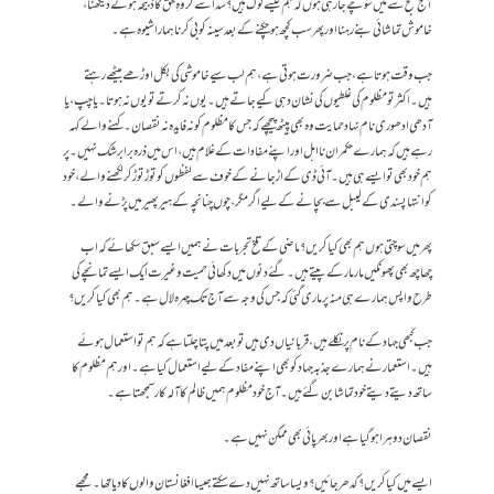
آج صبح سے میں سوچے جا رہی ہوں کہ ہم کیسے لوگ ہیں؟ سدا سے گروہِ حق کا ذبیحہ ہوتے دیکھنا ،
خاموش تماشائی بنے رہنا اور پھر سب کچھ ہو چکنے کے بعد سینہ کوبی کرنا ہمارا شیوہ ہے۔
جب وقت ہوتا ہے، جب ضرورت ہوتی ہے ، ہم لب سیے خاموشی کی بکل اوڑھے بیٹھے رہتے
ہیں۔ اکثر تو مظلوم کی غلطیوں کی نشان دہی کیے جاتے ہیں ۔ یوں نہ کرتے تو یوں نہ ہوتا۔ یا چپ ، یا
آدھی ادھوری نام نہاد حمایت وہ بھی پیٹھ پیچھے کہ جس کا مظلوم کو نہ فایدہ نہ نقصان۔ کہنے والے کہہ
رہے ہیں کہ ہمارے حکمران نااہل اور اپنے مفادات کے غلام ہیں، اس میں ذرہ برابر شک نہیں۔ پر
ہم خود بھی تو ایسے ہی ہیں۔ آئی ڈی کے اڑ جانے کے خوف سے لفظوں کو توڑ توڑ کر لکھنے والے ، خود
کو انتہا پسندی کے لیبل سے بچانے کے لیے اگر مگر ،چوں چنانچہ کے ہیر پھیر میں پڑنے والے۔
پھر میں سوچتی ہوں ہم بھی کیا کریں؟ ماضی کے تلخ تجربات نے ہمیں ایسے سبق سکھائے کہ اب
چھاچھ بھی پھونکیں مار مار کے پیتے ہیں۔ گئے دنوں میں دکھائی حمیت و غیرت ایک ایسے تمانچے کی
طرح واپس ہمارے ہی منہ پر ماری گئی کہ جس کی وجہ سے آج تک چہرہ لال ہے۔ ہم بھی کیا کریں؟
جب کبھی جہاد کے نام پر نکلے ہیں، قربانیاں دی ہیں تو بعد میں پتا چلتا ہے کہ ہم تو استعمال ہوئے
ہیں۔ استعمار نے ہمارے جذبہ جہاد کو بھی اپنے مفاد کے لیے استعمال کیا ہے ۔ اور ہم مظلوم کا
ساتھ دیتے دیتے خود تماشا بن گئے ہیں۔ آج خود مظلوم ہمیں ظالم کا آلہ کار سمجھتا ہے۔
نقصان دوہرا ہوگیاہے اور بھرپائی بھی ممکن نہیں ہے۔
ایسے میں کیا کریں ؟ کدھر جائیں؟ ویسا ساتھ نہیں دے سکتے جیسا افغانستان والوں کا دیا تھا۔ مجھے