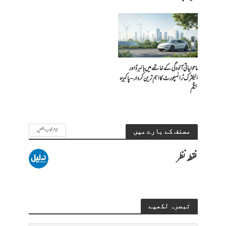
ماحولیاتی آلودگی کے خاتمے میں ہائبرڈ اور
الیکٹرک ٹرانسپورٹ کا اہم ترین کردار – پاکیزہ
بیگم
تمام تحاریر دیکھیں
مصنف کے بارے میں
نقطہ نظر
تبصرہ لکھیے