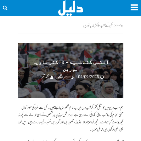
ہوم
<<
انگلی کٹے شہید - ڈاکٹر ماریہ نورین
انگلی کٹے شہید – ڈاکٹر ماریہ
نورین
04/09/2025
تبصرہ لکھیے
نقطہ نظر
ہم سب وہی ہیں جو انگلی کٹوا کر شہیدوں میں اپنا نام لکھوانا چاہتے ہیں۔ کل سے غزہ کی صورتحال
حتمی انجام کی جانب جاتی دکھائی دے رہی ہے اور سوشل میڈیا پر ہر شخص نے اسی حوالے سے کچھ نہ
کچھ پوسٹ کیا ہوا ہے ۔ کچھ تو دھڑا دھڑا وڈیوز، تصویریں اور تحریریں شئیر کیے جا رہے ہیں۔ میں خود
بھی انہی لوگوں میں شامل ہوں۔