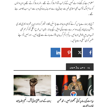
معلوم ہے کہ کہنے والے کہیں گے کہ تب تو ڈالر ملا کرتے تھے۔ضرور ملا کرتے تھے پر اوپر والوں
کو ، عام لوگ تو تب بھی اسلامی غیرت، بھائی چارے اور جذبہ جہاد کی وجہ سے اس سب کا حصہ بنے
تھے۔
آج پھر ہمارے پاس کرنے کو یہی رہ جاتا ہے پوسٹیں لگانا، شیئر کرنا اور ان پر غمزدہ ایموجی کا ری
ایکشن دینا یا پھر ایک دوسرے سے دعا کی اپیل کیے جانا۔ شاید اس طرح انگلی کٹوا کر ہم بھی
شہیدوں میں شامل ہو جائیں ۔ یا کم از کم گریبان پکڑے جانے سے بچ جائیں۔ اور نہیں تو اپنے
ضمیر کو ہی تسلی دے پائیں۔
یہ بھی پڑھیں
ریاست کی رِٹ پر کوئی سمجھوتہ نہیں – محمد محسن
برف کے اندر جلتی ہوئی آگ – نعیم اللہ باجوہ
خان راجپوت