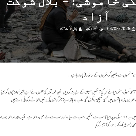
ی خاموشی! – بلال شوکت
آزاد
04/08/2025
تبصرہ لکھیے
بلال شوکت آزاد
 آنکھوں سے چھین کر، قبروں کے ساتھ دفنایا جا رہا ہے…
آنکھ کھولی، مگر دنیا نے ان کی آنکھیں ہمیشہ کے لیے بند کر دیں۔ اُن عورتوں کی جنہوں نے اپنے شیر خوار بچوں کو سینے 
ریوں زدہ ہاتھوں میں کبھی تسبیح ہوا کرتی تھی، اب وہ ہاتھ اپنے جگر گوشوں کی لاشیں اٹھاتے دکھائی دیتے ہیں۔
او سنو! یہ کوئی داستانِ مغل یا غزنوی کی فتح و شکست کی کہانی نہیں، یہ ۲۰۲۳ء کی جدید دنیا کا سب سے سنگین، سب سے سیاہ، اور سب سے بےحس سانحہ ہے۔ ایک ایسا سانحہ ج
 وہن (بزدلی) کے ناسور کو آشکار کر گیا۔