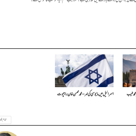
وہی لکھے گی جو آج غ زہ کے بارے میں لکھ رہی ہے: ”اور جب ظلم آیا، تو سب خاموش تھے۔“
محمد طیب
اسرائیل میں مایوسی کی لہر – محمد محسن خان راجپوت
تمام تحا