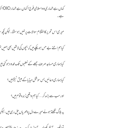
ہے۔
میری اس تحریر کا اختتام سوالات پر نہیں ہو سکتا۔ لیکن 
کیا ہم اتنے بے حس ہو چکے ہیں کہ بچوں کی لاشیں بھی ہمیں 
کیا ہماری مساجد صرف جمعے کے خطبوں تک محدود ہو گئی ہی
کیا ہماری دعائیں بس سوشل میڈیا کے ہیش ٹیگز ہیں؟
اور سب سے بڑھ کر… کیا ہم واقعی زندہ قوم ہیں؟
یہ بلاگ لکھتے ہوئے میرے دل پر چھریاں چل رہی ہیں، لیکن میں 