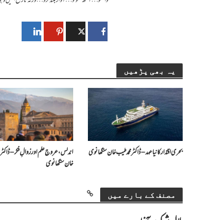
تو اٹھو… آنکھ کھولو… آواز بلند کرو… ورنہ تاریخ ہمیں 
یہ بھی پڑھیں
بحری اقتدار کا نیا عہد – ڈاکٹر محمد طیب خان سنگھانوی
اندلس، عروجِ علم اور زوالِ فکر – ڈاکٹر 
خان سنگھانوی
مصنف کے بارے میں