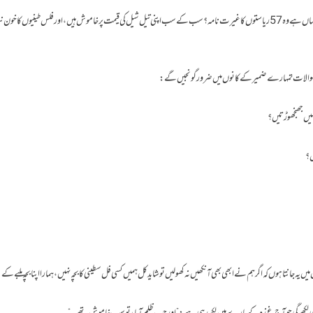
کہاں ہے تمہاری وہ اسلامی فوج؟ کہاں ہے تمہارا OIC؟ کہاں ہے وہ 57 ریاستوں کا غیرت نامہ؟ سب کے سب اپنی تیل شیل کی قیمت پر خاموش ہیں، اور فلس طینیوں کا خو
کچھ سوالات تمہارے ضمیر کے کانوں میں ضرور گونجیں گے:
نہیں جھنجھوڑتیں؟
ں؟
یہ جانتا ہوں کہ اگر ہم نے ابھی بھی آنکھیں نہ کھولیں تو شاید کل ہمیں کسی فل سطینی کا بچہ نہیں، ہمارا اپنا بچہ ملبے کے