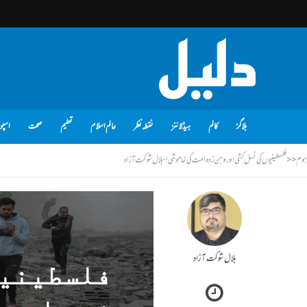
بلاگز
کالم
ہیڈلائنز
نقطہ نظر
عالم اسلام
تعلیم
صحت
اسپو
ہوم
<<
فلسطینیوں کی نسل کشی اور وہن زدہ امت کی خاموشی! - بلال شوکت آزاد
بلال شوکت آزاد
فلسطینیو