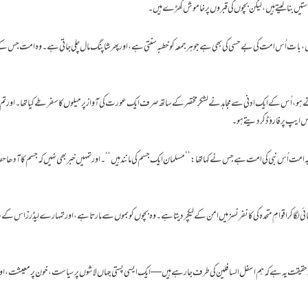
ستیں بنا لیتے ہیں، لیکن بچوں کی قبروں پر خاموش کھڑے ہیں۔
 اُس امت کی بے حسی کی بھی ہے جو ہر جمعہ کو خطبہ سنتی ہے، اور پھر شاپنگ مال چلی جاتی ہے۔ وہ امت جس کے
تے ہو، اُس کے ایک ادنی سے مجاہد نے لشکرِ مختصر کے ساتھ صرف ایک عورت کی آواز پر میلوں کا سفر طے کیا تھا۔ اور تم؟
ٹس ایپ پر فاروَڈ کر دیتے ہو۔
ہ امت اُس نبی کی امت ہے جس نے کہا تھا: ’’مسلمان ایک جسم کی مانند ہیں‘‘۔ اور تمہیں خبر بھی نہیں کہ جسم کا آدھا ح
ی لگا کر اقوامِ متحدہ کی کانفرنسز میں امن کے لیکچر دیتا ہے۔ وہ بچوں کو بموں سے مارتا ہے، اور تمہارے لیڈرز اس کے 
گر حقیقت یہ ہے کہ ہم اسفل السافلین کی طرف جا رہے ہیں — ایک ایسی پستی جہاں لاشوں پر سیاست، خون پر معیشت، اور 