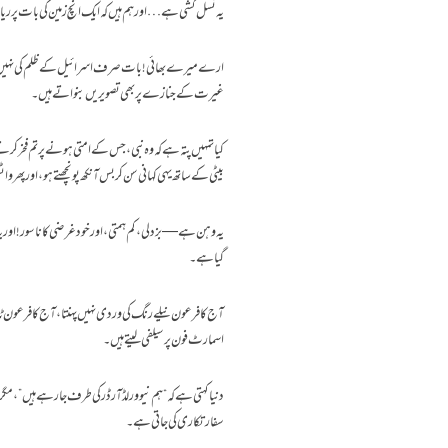
یہ نسل کشی ہے… اور ہم ہیں کہ ایک انچ زمین کی بات پر ریا
ارے میرے بھائی! بات صرف اسرائیل کے ظلم کی نہیں، بات
غیرت کے جنازے پر بھی تصویریں بنواتے ہیں۔
کیا تمہیں پتہ ہے کہ وہ نبی، جس کے امتی ہونے پر تم فخر کر
بیٹی کے ساتھ یہی کہانی سن کر بس آنکھ پونچھتے ہو، اور پھر وا
یہ وہن ہے — بزدلی، کم ہمتی، اور خود غرضی کا ناسور! اور ی
گیا ہے۔
آج کا فرعون نیلے رنگ کی وردی نہیں پہنتا، آج کا فرعون ٹائ
اسمارٹ فون پر سیلفی لیتے ہیں۔
دنیا کہتی ہے کہ “ہم نیو ورلڈ آرڈر کی طرف جا رہے ہیں”، م
سفارتکاری کی جاتی ہے۔