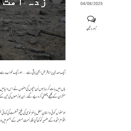
زدہ امت ک
04/08/2025
تبصرہ لکھیے
ایک صدی پرانا قرض ابھی باقی ہے… اور ایک خواب ہے جو
ہاں! میں بات کر رہا ہوں اُن بچوں کی جنہوں نے اس دنیا میں 
مگر ان کے کلیجے چھلنی کر دیے گئے۔ اُن بوڑھوں کی جن کے جھ
اقوامِ متحدہ کے ضمیر کو کھا گیا بلکہ اُمتِ مسلمہ کے جسم میں