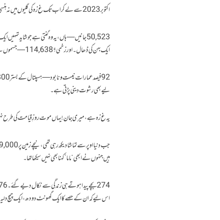
اکتوبر 2023 سے لے کر اب تک غ زہ کی گلیوں میں نہ ہنسی باقی ہے، نہ خوشبو، نہ زندگی۔ صرف بارود کی بدبو ہے، صرف لاشوں کی نمی ہے، صرف سسکیوں کی گونج ہے۔
50,523 جانیں — ہاں، یہ وہ گنتی ہے جو شاید تمہی
ایک بہن کی ڈھال۔ اور زخمی؟ 114,638 — جسموں سے زیادہ یہاں روحیں زخمی ہوئیں، دل چھلنی ہوئے، امیدیں لٹ گئیں۔
لیے بھی رشوت دینی پڑتی ہے۔
یہ غ زہ ہے، میری جان! یہاں موت روزِ قیامت کی طرح نہیں
ہیں جنہوں نے ابھی “ماما” کہنا بھی نہیں سیکھا تھا۔
اس لیے کہ ان کے حصے کا ایک گھونٹ دودھ، ایک چمچ دلیہ، ای