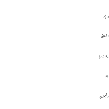
 لیڈر
 تم اپنی
صہ کاٹ دیا
ساتھ
یتیموں پر