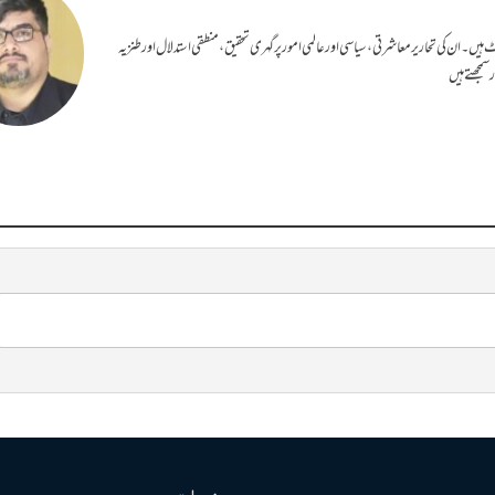
ہیں۔ ان کی تحاریر معاشرتی، سیاسی اور عالمی امور پر گہری تحقیق، منطقی استدلال اور طنزیہ
سمجھتے ہیں
صفحات