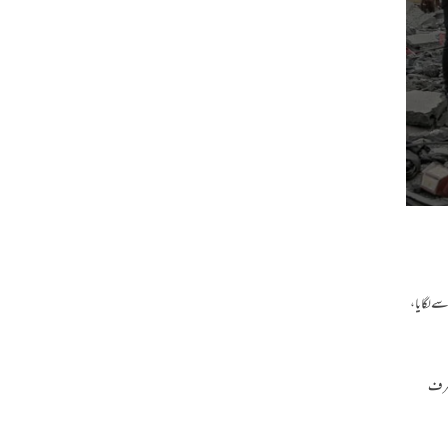
سے لگایا،
و نہ صرف