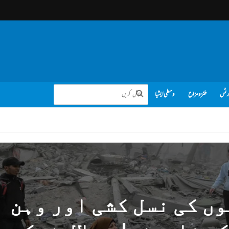
رٹس
طنز و مزاح
وسطی ایشیا
ں کی نسل کشی اور وہن