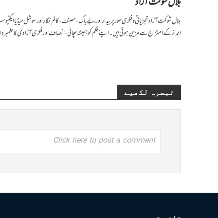
بلال شوکت آزاد
بلال شوکت آزاد تجزیاتی و فکری طور پر بیدار اور بے باک، مصنف، کالم نگار اور سوشل میڈیا ایکٹیوسٹ 
انداز کے امتزاج سے مزین ہوتی ہیں۔ اپنے قلم کو ہمیشہ سچائی، انصاف اور فکری آزادی کا علمبردار 
تبصرہ لکھیے
Click here to post a comment
تازہ تبصرے