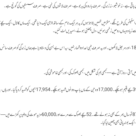
ں ایک اسٹیٹس کی طرح لگے، مگر میں تمہیں بتاتا ہوں کہ یہ ہر ایک نام کے ساتھ جڑی ایک دنیا تھی۔ ایک ماں کا لال، ایک بچے
92 فیصد عمارات نیست و نابود — ہسپتال کے بستر 1800، اور مریض لاکھوں۔ اور یہ صرف طبی اعداد و شمار نہیں، یہ اس بے بسی کی دستاویز ہے جہاں زندگی کو صرف 
 آتی، روز آتی ہے — کبھی بم کی شکل میں، کبھی بھوک کی، اور کبھی خاموشی کی۔
جب دنیا اوپر سے تماشا دیکھ رہی تھی، نیچے زمین پر 39,000 بچے یتیم ہو چکے۔ 17,000 وہ جن کے ماں باپ دونوں شہید ہو چکے۔ 17,954 بچوں کو
274 بچے پیدا ہوتے ہی زندگی سے نکال دیے گئے۔ 876 تو سال بھر کے بھی نہ ہوئے تھے۔ 52 بچے بھوک سے مرے اور 60,000 مزید موت کی 
ک بوند پانی بھی چھین لیا گیا۔