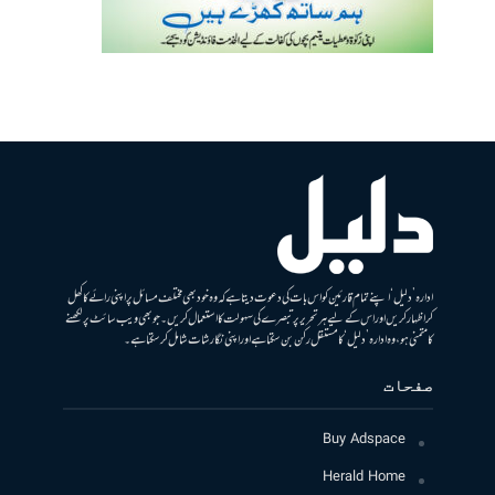
ادارہ ’دلیل‘ اپنے تمام قارئین کو اس بات کی دعوت دیتا ہے کہ وہ خود بھی مختلف مسائل پر اپنی رائے کا کھل
کر اظہار کریں اور اس کے لیے ہر تحریر پر تبصرے کی سہولت کا استعمال کریں۔ جو بھی ویب سائٹ پر لکھنے
کا متمنی ہو، وہ ادارہ ’دلیل‘ کا مستقل رکن بن سکتا ہے اور اپنی نگارشات شامل کرسکتا ہے۔
صفحات
Buy Adspace
Herald Home