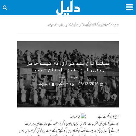
ہوم
<<
مسلمانان ہند کو آزادی کیسے حاصل ہوئی، لرزہ خیز داستان – محمد عبداللہ
مسلمانان ہند کو آزادی کیسے حاصل
ہوئی، لرزہ خیز داستان – محمد
عبداللہ
08/13/2016
تبصرہ لکھیے
ویب ڈیسک
آج چودہ اگست ہے.
پورے پاکستان میں تقریبات، جلوس، ریلیاں اور پروگرامز منعقد کیے جارہے ہیں. ہر طرف
لہراتے پاکستانی پرچم اور پورے ملک کی فضاؤں میں گونجتے ملی نغمے بہت ہی خوش کن احساس دلوں