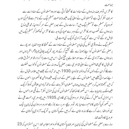
جماعت
کانگرس تو صرف ہندوؤں کے مفادات کا تحفظ کرتی ہے اور وہ مسلمانوں کے مفادات سے
صرف نظر کرتی ہے تو مسلمانوں نے اپنی ایک علیحدہ جماعت مسلم لیگ کے نام سے قائم کی اور یہ
نعرہ دیا کہ مسلم ہے تو مسلم لیگ میں آ. سات سال کے بعد برصغیر کے سرکردہ لیڈر محمد علی جناح
ہندوؤں کے تعصب اور کانگرس کے دہرے معیار کی وجہ سے کانگرس کو چھوڑ کر مسلم لیگ میں
شامل ہوگئے تو اس سے تحریک آزادی کو ایک نئی جہت ملی.
مسلم لیگ نے دو قومی نظریہ کی بنیاد پر مسلمانوں کے مفادات کے تحفظ کا بیڑہ اٹھایا. اور پورے
برصغیر کے مسلمانوں کو اپنے جھنڈے تلے مجتمع کرکے بھرپور تحریک چلائی جو بالآخر انگریزوں اور
ہندوؤں سے آزادی کے نعرے اور مطالبے پر منتج ہوئی. اس میں بہت بڑا کردار شاعر مشرق علامہ
محمد اقبال کا بھی تھا جنہوں نے اپنی شاعری سے برصغیر پاک و ہند کے مسلمانوں کو خواب غفلت
سے جگا کر ان کے دلوں کو اک ولولہ تازہ دیا. 1930ء میں الہ آباد کے جلسے میں علامہ اقبال نے
اپنے صدارتی خطبے میں مسلمانوں کے لیے برصغیر کے اندر ایک علیحدہ وطن کا تصور دیا. انہوں نے کہا
کہ میں سمجھتا ہوں کہ برصغیر میں جہاں جہاں مسلمان اکثریت کے ساتھ آباد ان علاقوں کو ملا کر ایک
علیحدہ ملک بنا دیا جائے. اس تصور کا ملنا تھا کہ مسلمانوں کو ان کی منزل نظر آنے لگی اور انہوں نے
اس منزل کو حاصل کرنے کی خاطر سر دھڑ کی بازی لگادی. 1935ء میں چودھری رحمت علی نے
اس تصور کو پاکستان کا نام دے دیا. پھر تو ہر بچے، ہر برے بوڑھے اور ہر مرد و زن کی زبان پر ایک
ہی نعرہ تھا. بٹ کر رہے گا ہندوستان لے کر رہیں گے پاکستان. یہ تحریک آزادی پاکستان کے
عروج کا وقت تھا.
سارے برصغیر کے مسلمانوں کی زبان پر صرف پاکستان کا نعرہ اور مطالبہ تھا. اس پر مستزاد یہ کہ 23