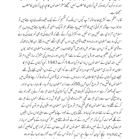
اور نہرو کو جا کر بتا دو کہ تم پاکستان کا مطلب نہیں سمجھتے مگر مسلمانوں کا بچہ بچہ پاکستان کا مطلب
سمجھتا ہے.
قائداعظم سے اکثر پوچھا جاتا کہ آپ کیوں اس ملک کو تقسیم کرکے ایک علیحدہ ملک لینا چاہتے ہیں تو
وہ جواب دیتے کہ ہم کوئی زمین کا ٹکڑا نہیں چاہتے بلکہ ہم تو ایک ایسی تجربہ گاہ چاہتے ہیں جہاں پر ہم
اسلام پر آزادی سے عمل پیرا ہوسکیں. وہ اکثر فرمایا کرتے تھے کہ قومیت کی جو بھی تعریف کی جائے
اس کی رو سے مسلمان اور ہندو دو علیحدہ قومیں ہیں اور یہ کبھی بھی اکٹھے نہیں رہ سکتے. ان کا فرمانا تھا کہ
دو قومی نظریہ تو اس دن سے معرض وجود می‍ں آگیا تھا جب برصغیر میں پہلا ہندو مسلمان ہوا تھا. یوں
مسلمانوں کی عظیم جدوجہد اور قربانیوں کے سامنے انگریزوں اور ہندوؤں کی مشترکہ سازشیں دم توڑ
گئیں، اللہ تعالی نے مسلمانوں پر اپنا انعام کیا اور 14 اگست 1947ء کو پاکستان کے قیام کا
اعلان ہوا تو ساری مسلمان قوم سجدہ ریز ہوگئی مگر قدرت کو ابھی اس کے مزید امتحان لینے باقی تھے.
جیسے ہی پاکستان کے قیام کا اعلان ہوا، ہندوؤں نے دوسری قوموں کو ساتھ ملا کر اپنے علاقوں میں
مسلمانوں کا قتل عام شروع کردیا جس پر 50 لاکھ سے زائد مسلمان اپنا گھربار، کاروبار، جائیداد اور
سب کچھ چھوڑ کر بےسروسامانی کی کیفیت میں نکل کر پاکستان کی طرف ہجرت کرنے پر مجبور ہوئے.
یہ تاریخ کی سب سے بڑی ہجرت تھی. مگر ہندو بلوائی اس پر بھی خوش نہ ہوئے بلکہ انہوں نے ہجرت
کرکے نکلنے والے مسلمانوں کا بھی قتل عام شروع کردیا. مسلمان بہو بیٹیوں کی عزتوں کو ان کے
گھر والوں کے سامنے تارتار کیا جاتا. کتنے باپوں نے خود اپنے ہاتھوں سے اپنی جواں سال بیٹیوں
کے گلے گھونٹ کر یہ کہا کہ ہم تمہں مرتے ہوئے تو دیکھ سکتے ہیں مگر کسی ہندو کے ہاتھوں سر بازار
عزت کی دھجیاں اڑتے نہیں دیکھ سکتے. مسلمانوں عورتوں سے ان کے شیرخوار بچوں کو چھین کر فضا
میں اچھالا جاتا، نیچے کرپان کردیتے، بچہ اس پر گرتا تو اس کے ٹکڑے ٹکڑے ہوجاتے اور وہ