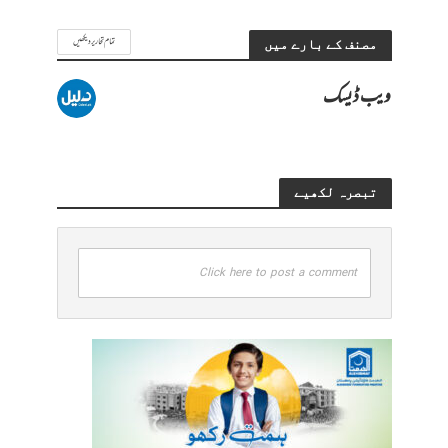
تمام تحاریر دیکھیں
مصنف کے بارے میں
ویب ڈیسک
تبصرہ لکھیے
Click here to post a comment