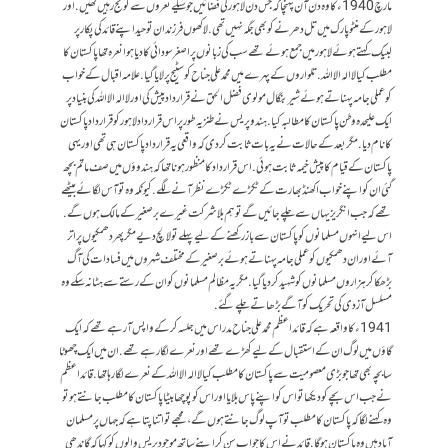
مارچ 1940ء کا وہ دن آن پہنچا کہ جس دن لاہور کی فضائیں جوشیلے نعروں سےگونج رہیں تھیں. اور
لاہور کے منٹو پارک میں تل دھرنے کو بھی جگہ نہیں تھی. لاکھوں فرزندان توحید اپنے قائد کی پکار پر
لبیک کہتے ہوئے لاہور میں جمع ہوئے تھے سب کی زبانوں پر اصغر سودائی کا دیا ہوا نعرہ تھا پاکستان کا
مطلب کیا لا الہ الا اللہ. تلواروں کے پہرے میں محمد علی جناح کو سٹیج پر لایا گیا. علامہ اقبال کے خواب
کو عملی جامہ پہناتے ہوئے شیر بنگال مولوی فضل الحق نے قرارداد پیش کی اور لا الہ الا اللہ کی بنیاد پر
ایک علیحدہ وطن پاکستان کا مطالبہ کیا. ہندو پریس نے طنزیہ طور پر اس قرارداد لاہور کو قرارداد پاکستان
کا نام دیا. مگر بعد کے حالات نے یہ بات ثابت کر دی کہ واقعی یہ قرارداد پاکستان ہی تھی اور یہی
پاکستان کے قیام کا پیش خیمہ ثابت ہوئی. اس قرارداد کا منظور ہونا تھا کہ ہندوؤں میں صف ماتم بچھ
گئی ان کو اپنے خواب اکھنڈ بھارت کے ٹکڑے ٹکڑے نظر آنے لگے. کیونکہ وہ تو آس لگائے بیٹھے
تھے کہ جب انگریز یہاں سے چلے جائیں گے تو ہم بلا شرکت غیرے برصغیر کے مالک ہوں گے.
اس لیے انہوں مسلمانوں کو پاکستان سے باز رکھنے کے لیے پہلے تو لالچ دیے مگر پھر دھمکیوں پر اتر
آئے اور ان دھمکیوں کو عملی جامہ پہناتے ہوئے برصغیر کے مختلف شہروں میں فسادات کی آگ
بڑھکا کر ہزاروں مسلمانوں کو شہید کردیا گیا. مگر یہ مظالم مسلمانوں کو ان کے رستے سے ہٹا نہ سکے وہ
مسلسل آزدی کی تحریک کو آگے بڑھاتے چلے گئے.
1941ء کا واقعہ ہے کہ قائداعظم محمد علی جناح مدراس میں جلسہ کرکے واپس آرہے تھے کہ ایک
گاؤں میں لوگ ان کے استقبال کے لیے کھڑے تھے اور نعرے لگا رہے تھے. ان میں ایک چھوٹا
سا بچہ بھی تھا جو بڑی معصومیت سے پاکستان کا مطلب کیا لا الہ الا اللہ کے نعرے لگا رہا تھا. قائداعظم
نے جب اس بچے کو دیکھا تو اس کو اپنے پاس بلایا اور اس کو پوچھا بیٹا پاکستان کا مطلب جانتے ہو تو
وہ کہنے لگا کہ پاکستان کا مطلب تو آپ لوگ جانتے ہوں گے، مجھے تو اتنا پتا ہے کہ جہاں پر مسلمان
آباد ہیں وہ پاکستان ہوگا. قائد نے اس کا جواب سن کر اپنے ساتھ موجود پریس والوں کو کہا کہ گاندھی