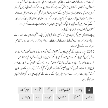
ٹکڑے اس کی ماں کی طرف پھینک کر کہتے لو پاکستان جا رہی ہو تو پاکستان کے لیے تحفہ لیتی جاؤ.
مسلمانوں کے گاؤں کے گاؤں نذر آتش کردیے گئے. مہاجرین کو لے کر آنے والی ٹرینوں کو روک
کر ان پر حملہ کیا جاتا اور پوری پوری ٹرین کے مسلمان مسافروں کو قتل کردیا جاتا. الغرض پندرہ لاکھ
سے زائد مسلمان اس پاک دھرتی کے نام پر قربان ہوگئے. جب کوئی بچتا ہوا اپنا خاندان تک قربان
کرکے پاک سرمین تک پہنچ جاتا تو پاک مٹی پر وہیں سجدہ ریز ہو جاتا اور اپنے سارے دکھوں اور
مصیبتوں کو بھول جاتا. لا الہ الا اللہ کی بنیاد
پر بننے والا دیس ہمیں کوئی پلیٹ میں رکھ کر نہیں ملا بلکہ قربانیوں کی ایک عظیم داستان ہے. شہداء نے
اپنے مقدس لہو سے اس وطن کی بنیادوں کی آبیاری کی. اے شہیدو تمہارا یہ احسان ہے کہ آج ہم
سر اٹھانے کے قابل ہوئے.
2016ء میں ہندوؤں کے کلچر میں ڈوب کر آزادی کے جشن منانے والو ان لاکھوں شہدا کے لہو
اور قربانیوں کو بھی یاد رکھو اور اس مقصد کو بھی یاد رکھو کہ جس کی خاطر یہ پاک وطن قائم ہوا تھا. جس
طرح سے لاکھوں قربانیاں دے کر یہ وطن قائم ہوا تھا آج اس وطن کے استحکام کی خاطر پھر سے اسی
طرح لا الہ الا اللہ اور نظریہ پاکستان پر جمع ہو کر انتشار و افتراق کو ختم کر کے کہ ایک ہوجائو اور یہ اعلان
کرو کہ آج پھر سے ہر سو لہراتے اس سبز ہلالی پرچم کے سائے تلے ہم ایک ہیں، سانجھی اپنی خوشیاں
اور غم ایک ہیں.
ٹیگز
پاکستان
تحریک پاکستان
قائداعظم
قتل عام
قیام پاکستان
کانگریس
مسلم لیگ
مسلمانان ہند
ہجرت
ہندو
یوم آزادی