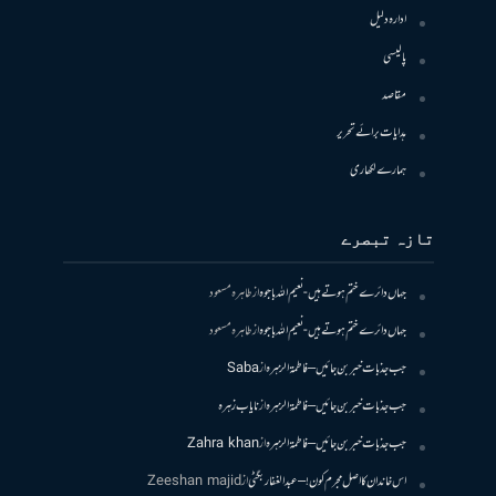
ادارہ دلیل
پالیسی
مقاصد
ہدایات برائے تحریر
ہمارے لکھاری
تازہ تبصرے
جہاں دائرے ختم ہوتے ہیں- نعیم اللہ باجوہ
از
طاہرہ مسعود
جہاں دائرے ختم ہوتے ہیں- نعیم اللہ باجوہ
از
طاہرہ مسعود
جب جذبات خبر بن جائیں – فاطمۃالزہرہ
از
Saba
جب جذبات خبر بن جائیں – فاطمۃالزہرہ
از
نایاب زہرہ
جب جذبات خبر بن جائیں – فاطمۃالزہرہ
از
Zahra khan
اس خاندان کا اصل مجرم کون! – عبدالغفار بگٹی
از
Zeeshan majid