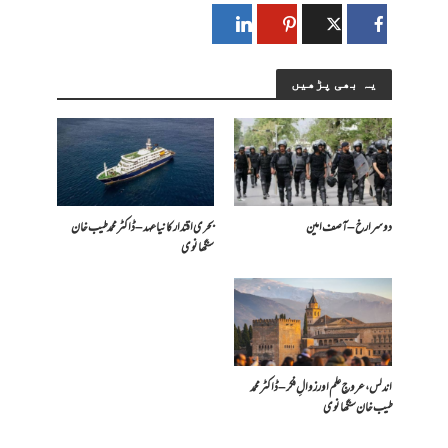
یہ بھی پڑھیں
دوسرا رخ – آصف امین
بحری اقتدار کا نیا عہد – ڈاکٹر محمد طیب خان
سنگھانوی
اندلس، عروجِ علم اور زوالِ فکر – ڈاکٹر محمد
طیب خان سنگھانوی