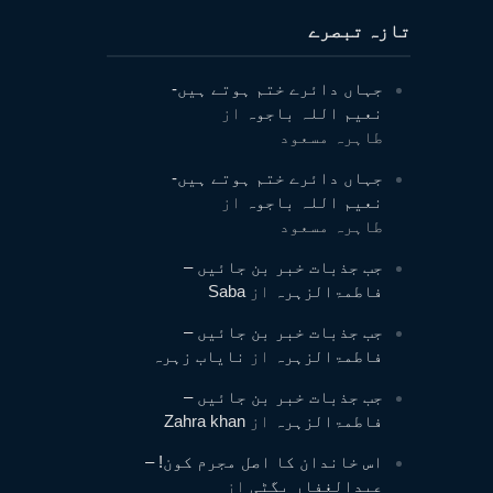
تازہ تبصرے
جہاں دائرے ختم ہوتے ہیں-
نعیم اللہ باجوہ
از
طاہرہ مسعود
جہاں دائرے ختم ہوتے ہیں-
نعیم اللہ باجوہ
از
طاہرہ مسعود
جب جذبات خبر بن جائیں –
فاطمۃالزہرہ
از
Saba
جب جذبات خبر بن جائیں –
فاطمۃالزہرہ
از
نایاب زہرہ
جب جذبات خبر بن جائیں –
فاطمۃالزہرہ
از
Zahra khan
اس خاندان کا اصل مجرم کون! –
عبدالغفار بگٹی
از