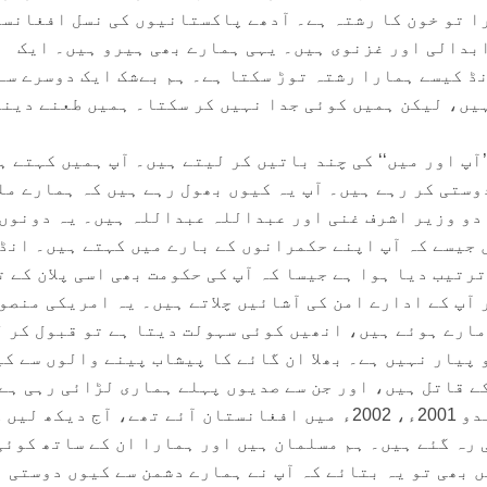
ا تو خون کا رشتہ ہے۔ آدھے پاکستانیوں کی نسل افغانس
بدالی اور غزنوی ہیں۔ یہی ہمارے بھی ہیرو ہیں۔ ایک
 کیسے ہمارا رشتہ توڑ سکتا ہے۔ ہم بےشک ایک دوسرے سے
ہیں، لیکن ہمیں کوئی جدا نہیں کر سکتا۔ ہمیں طعنے دینے
آپ اور میں‘‘ کی چند باتیں کر لیتے ہیں۔ آپ ہمیں کہتے ہ
وستی کر رہے ہیں۔ آپ یہ کیوں بھول رہے ہیں کہ ہمارے مل
 دو وزیر اشرف غنی اور عبداللہ عبداللہ ہیں۔ یہ دونوں
 جیسے کہ آپ اپنے حکمرانوں کے بارے میں کہتے ہیں۔ انڈ
ترتیب دیا ہوا ہے جیسا کہ آپ کی حکومت بھی اسی پلان کے ت
 آپ کے ادارے امن کی آشائیں چلاتے ہیں۔ یہ امریکی منصو
مارے ہوئے ہیں، انھیں کوئی سہولت دیتا ہے تو قبول کر 
 پیار نہیں ہے۔ بھلا ان گائے کا پیشاب پینے والوں سے ک
ے قاتل ہیں، اور جن سے صدیوں پہلے ہماری لڑائی رہی ہے
پر ہم نے حکومت کی ہے۔ یہ ہندو 2001ء، 2002ء میں افغانستان آئے تھے، آج دیکھ لی
 رہ گئے ہیں۔ ہم مسلمان ہیں اور ہمارا ان کے ساتھ کوئی
 بھی تو یہ بتائے کہ آپ نے ہمارے دشمن سے کیوں دوستی 