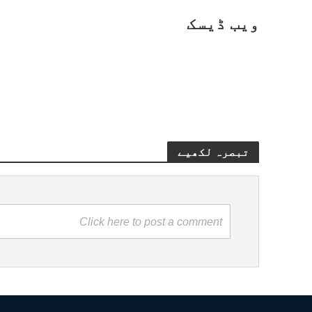
ویب ڈیسک
تبصرہ لکھیے
Click here to post a comment