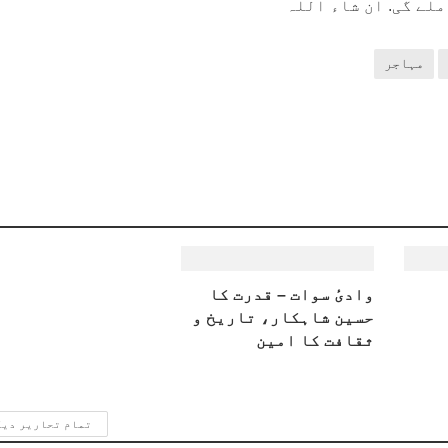
لے گی. ان شاء اللہ
مہاجر
وادیٔ سوات – قدرت کا
حسین شاہکار، تاریخ و
ثقافت کا امین
تمام تحاریر دی