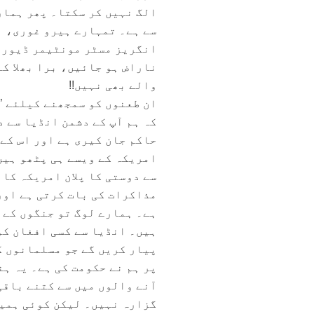
الگ نہیں کر سکتا۔ پھر ہمار
سے ہے۔ تمہارے ہیرو غوری، ا
انگریز مسٹر مونٹیمر ڈیورنڈ
ناراض ہو جائیں، برا بھلا ک
والے بھی نہیں!!
ان طعنوں کو سمجھنے کیلئے ’’
کہ ہم آپ کے دشمن انڈیا سے د
حاکم جان کیری ہے اور اس کے
امریکہ کے ویسے ہی پٹھو ہیں
سے دوستی کا پلان امریکہ کا 
مذاکرات کی بات کرتی ہے اور
ہے۔ ہمارے لوگ تو جنگوں کے 
ہیں۔ انڈیا سے کسی افغان کو
پیار کریں گے جو مسلمانوں ک
آنے والوں میں سے کتنے باقی
گزارہ نہیں۔ لیکن کوئی ہمیں