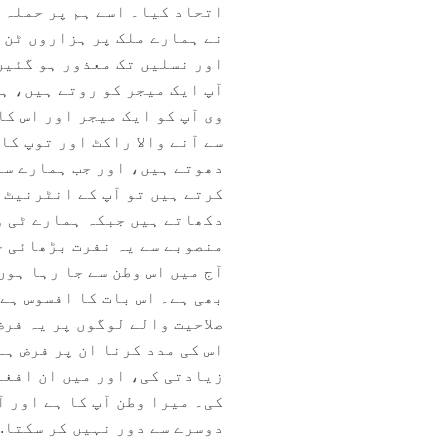
اتحاد کیا۔ اسے ہم پر حملہ ک
نے ہمارے ملک پر ہزاروں ٹن 
اور نسلیں تک معذور ہو گئیں
وی آپ کو ایک میجر اور اس ک
سے آنے والا راکٹ اور توپ کا
دھوتے ہیں، اور جب ہمارے سا
کرتے ہیں تو آپ کے انٹرنیٹ 
دکھاتے ہیں جبکہ ہمارے ٹی و
منصوبے سے یہ نفرت بڑھائی ج
آج میں اس وطن سے جا رہا ہوں
بھی ہے۔ اس بات کا افسوس ہے
صلاحیت والے لوگوں پر یہ فرض
اس کی مدد کرنا ان پر فرض ہ
زیادتی کی، اور میں ان افغا
کی۔ میرا وطن آپ کا ہے اور آ
دوسرے سے دور نہیں کر سکتا. 