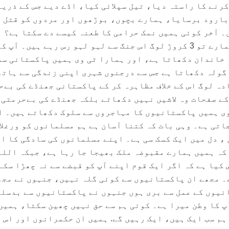
رنے کا راستہ دیا، تیل سپلائی کیا، اڈے دیے جس کے ذریع
بارود برسایا، ہمارے بچوں، بوڑھوں اور مردوں کو قتل 
۔ آخر کوئی ہمیں نمک حرامی کا طعنہ کیسے دے سکتا ہے؟
آپ ایک میجر کو روتے ہیں، ہمارے تو 3 کروڑ لوگ اس جنگ سے لہو لہو رس رہے ہیں۔ آپ
ا خاندان دکھاتا ہے، اور ہمارا ٹی وی ہمیں پاکستانی س
 گولہ دکھاتا ہے جس سے درجنوں شہری اپنی زندگی سے ہاتھ
دہ لوگ اس کے خلاف مظاہرہ کر کے پاکستانی جھنڈے کی بےح
کے صفحات وہ لاشیں نہیں دکھاتے بلکہ جھنڈے کی بےحرمتی
ی ہمیں پاکستانیوں کا مہاجروں سے سلوک دکھاتے ہیں۔ ا
اتی ہے۔ وہی بات کہ کتنا آسان ہے ہم مسلمانوں کو ورغلا
 ، دل میں ایک کسک سی ہے۔ اپنے مسلمانوں کی سادگی کا ا
 کہ ہمیں ہمارے مقبوضہ ملک بھیجا جا رہا ہے، جبکہ اللہ
 کیا ہے کہ اگر ایک قوم اپنے آپ کو قبضے سے نہ چھڑا سکے
ے۔ مجھے ان پاکستانیوں سے کوئی گلہ نہیں، جنہوں نے مجھ
نیوں کے عمل سے بری ہوں جنہوں نے پاکستانیوں سے بدسل
پ کا وطن میرا ہے۔ کوئی ہم سے حق نہیں چھین سکتا، ہمیں
ہم سب ایک ہیں، ایک رہیں گے. ہمیں ان حکمرانوں اور اس