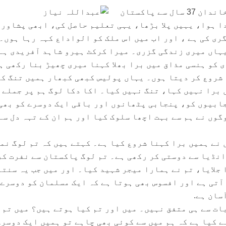
میں ایک افغانی ہوں، میرا خاندان 37 سال سے پاکستان
ا ہوا، یہیں پلا بڑھا، یہی تعلیم حاصل کی، ابھی پشاور 
ی کی ہے ، اور اب میں اس ملک کو الواداع کہہ رہا ہوں۔
ہاں میری زندگی گزری۔ میرا کرکٹ ہیرو شاہد آفریدی ہے
 کو ہنسی مذاق میں برا بھلا کہنا میری چھیڑ بنا رکھی ہ
 شروع کر دیتا ہوں۔ یہاں پولیس کبھی کبھار ہمیں تنگ ک
 برا نہیں کہا، تنگ نہیں کیا۔ اکا دکا لوگ ہم پر جملے 
ابیوں کو، پنجابی پٹھانوں اور باقی ایک دوسرے کو بھی
وں نے ہم سے بہت اچھا سلوک کیا اور ہم ان کے تہہ دل سے
 نے ہمیں برا کہنا شروع کیا ہے۔ کہتے ہیں کہ تم لوگ نم
انڈیا سے دوستی کر رکھی ہے۔ تم لوگ پاکستان سے نفرت ک
جلایا، تم نے ہمارا میجر شہید کیا۔ اور میں جب یہ سنتا
 آتی ہے اور افسوس بھی ہوتا ہے کہ ایک مسلمان کو دوسرے
سان ہے.
 بات سے ہی متفق نہیں۔ میں اور تم کیا ہوتے ہیں؟ میں تم 
ے کیا ہے کہ ہم میں سے کوئی بھی چاہے تو ہمیں ایک دوسرے