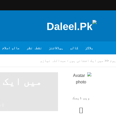
بلاگز
کالم
ہیڈلائنز
نقطہ نظر
عالم اسلام
ہوم
<<
میں ایک افغانی ہوں - عبداللہ نیازی
میں ایک 
ویب ڈیسک
6