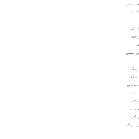
ے اس
کیا
 کا ٹی
رحد
رمتی
یک
نا.
فسوس
 نے
 تو
 سے
وکی
 ایک