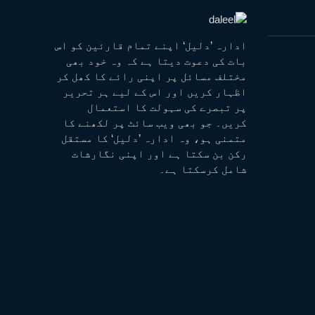
ادارہ ’دلیل‘ اپنے تمام قارئین کو اس
بات کی دعوت دیتا ہے کہ وہ خود بھی
مختلف مسائل پر اپنی رائے کا کھل کر
اظہار کریں اور اس کے لیے ہر تحریر
پر تبصرے کی سہولت کا استعمال
کریں۔ جو بھی ویب سائٹ پر لکھنے کا
متمنی ہو، وہ ادارہ ’دلیل‘ کا مستقل
رکن بن سکتا ہے اور اپنی نگارشات
شامل کرسکتا ہے۔