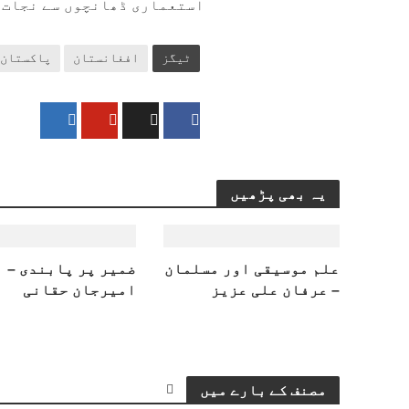
استعماری ڈھانچوں سے نجات م
ٹیگز
افغانستان
پاکستان
یہ بھی پڑھیں
علم موسیقی اور مسلمان
ضمیر پر پابندی –
– عرفان علی عزیز
امیرجان حقانی
مصنف کے بارے میں