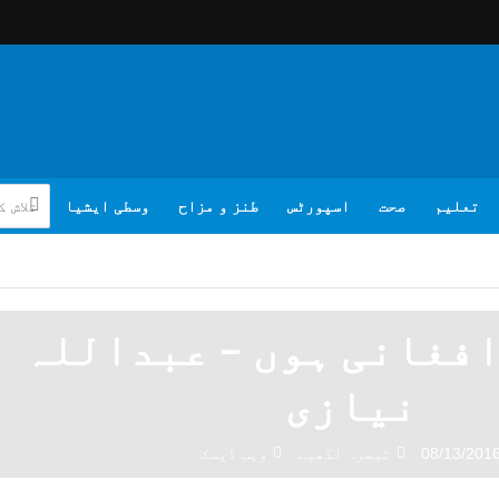
تعلیم
صحت
اسپورٹس
طنز و مزاح
وسطی ایشیا
افغانی ہوں – عبداللہ
نیازی
08/13/201
تبصرہ لکھیے
ویب ڈیسک