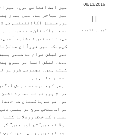
08/13/2016
میں مہاجر ہے۔ میں یہاں پید
پروفیشنل اکاؤنٹینسی کی ڈگر
تبصرہ لکھیے
مجھے پاکستان سے محبت ہے۔ ی
میرے دوستوں نے شاہد آفریدی
کیونکہ میں فوراً ان سےلڑنا
تھی لیکن عوام نے کبھی ہمیں
تھے، لیکن ایسا تو بلوچ پنج
کہتے ہیں۔ مجموعی طور پر لوگ
احسان مند ہیں۔
ابھی کچھ عرصے سے بعض لوگوں
حرام ہو، تم نے ہمارے دشمن 
ہو، تم نے پاکستان کا جھنڈا 
تو اس سطحی سوچ پر ہنسی بھی
مسمان کے خلاف ورغلانا کتنا آ
اولا تو میں’’تم اور میں‘‘ کی
اور تم میں ہو۔ یہ میرے رب ن