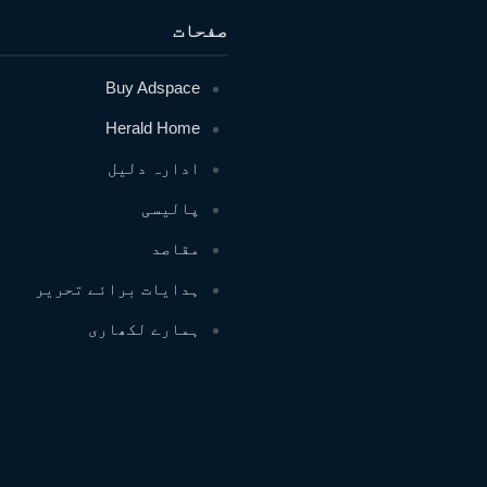
صفحات
Buy Adspace
Herald Home
ادارہ دلیل
پالیسی
مقاصد
ہدایات برائے تحریر
ہمارے لکھاری