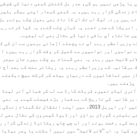
ی یا پڑھی نہیں ہو گی، صدر بل کلنٹن کبھی دنیا کی طوطی
1 برس سے گمنام زندگی گزار رہے ہیں، یہ کبھی کبھار اپنی بیگم ہلیر
ے ہیں ورنہ لوگ اب تک ان کا نام بھی بھول چکے ہوتے، بل
 امریکا کے صدر تھے، یہ کہاں چلے گئے، یہ کیا کرتے رہے
یں جانتا، آپ باقی دنیا کی مثال بھی لے لیجیے۔
 سال بھارت کے وزیراعظم رہے، آپ نے پچھلے اڑھائی برسوں سے ان کی 
ے نواسوں اور نواسیوں سے کھیل کر وقت گزار رہے ہیں، اٹ
ئم لائیٹ میں رہے، یہ بھی گمنام ہو چکے ہیں، جان میجر
 1990ء سے مئی 1997ء تک برطانیہ کے وزیراعظم رہے، یہ ریٹائر منٹ کے بعد آج 
ڈز میں تماشائیوں کے درمیان بیٹھ کر کرکٹ میچ دیکھتے 
 پڑھتے ہیں۔
ئرن لیڈی تھیں، کریڈٹ کارڈ سے لے کر شمالی آئر لینڈ 
بر طانیہ کی تاریخ کے بے شمار بڑے فیصلے کیے، یہ بھی
نومبر 1990ء میں ریٹائر ہوئیں اور اپریل 2013ء میں اپنے انتقال تک گمنام زن
ی بلیئر، گورڈن براؤن اور ڈیوڈ کیمرون کی مثال بھی لے
مت کی، رخصت ہوئے اور اب چپ چاپ ریٹائرڈ زندگی گزار ر
 کیا یہ اب ’’لائم لائیٹ‘‘ میں نہیں آ سکتے یا پھر میڈیا،