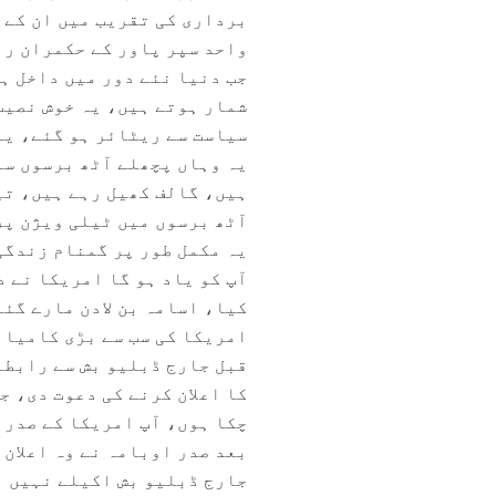
برداری کی تقریب میں ان کے 
واحد سپر پاور کے حکمران رہ
جب دنیا نئے دور میں داخل ہ
سیاست سے ریٹائر ہو گئے، یہ
یہ وہاں پچھلے آٹھ برسوں سے
ہیں، گالف کھیل رہے ہیں، تی
آٹھ برسوں میں ٹیلی ویژن پر
یہ مکمل طور پر گمنام زندگی
کیا، اسامہ بن لادن مارے گئ
امریکا کی سب سے بڑی کامیاب
قبل جارج ڈبلیو بش سے رابطہ 
کا اعلان کرنے کی دعوت دی، ج
چکا ہوں، آپ امریکا کے صدر ہ
بعد صدر اوبامہ نے وہ اعلان 
جارج ڈبلیو بش اکیلے نہیں ہ