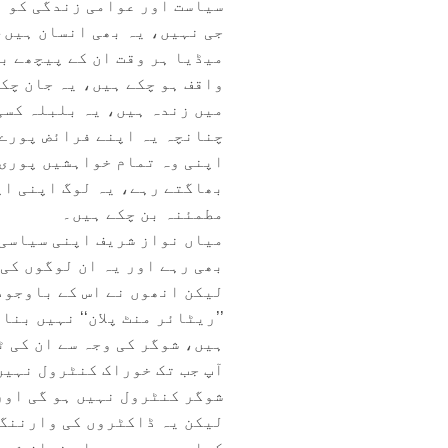
سیاست اور عوامی زندگی کو ا
جی نہیں، یہ بھی انسان ہیں،
میڈیا ہر وقت ان کے پیچھے ب
واقف ہو چکے ہیں، یہ جان چک
میں زندہ ہیں، یہ بلبلہ کسی 
چنانچہ یہ اپنے فرائض پورے 
اپنی وہ تمام خواہشیں پوری ک
بھاگتے رہے، یہ لوگ اپنی اپ
مطمئنہ بن چکے ہیں۔
میاں نواز شریف اپنی سیاسی 
بھی رہے اور یہ ان لوگوں کی
لیکن انھوں نے اس کے باوجود
ہیں، شوگر کی وجہ سے ان کی ٹ
آپ جب تک خوراک کنٹرول نہیں
شوگر کنٹرول نہیں ہو گی اور 
لیکن یہ ڈاکٹروں کی وارننگ 
کھا رہے ہیں، میاں نواز شریف