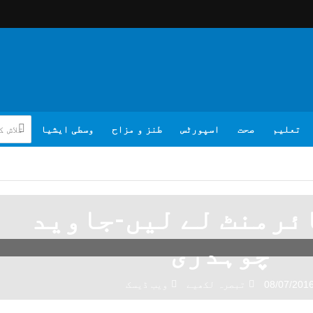
تعلیم
صحت
اسپورٹس
طنز و مزاح
وسطی ایشیا
ئرمنٹ لے لیں-جاوید
چوہدری
08/07/201
تبصرہ لکھیے
ویب ڈیسک