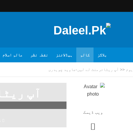
بلاگز
کالم
ہیڈلائنز
نقطہ نظر
عالم اسلام
ہوم
<<
آپ ریٹائرمنٹ لے لیں-جاوید چوہدری
آپ ریٹا
ویب ڈیسک
6