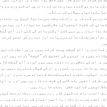
 کے عادی ہو گئے، میاں صاحب کے زائرین اس کمزوری سے وا
ھڑ مٹھائیاں سپلائی کرنے لگے۔
ادی ہو گئے کہ یہ رات کے وقت بھی سائیڈ ٹیبل پر مٹھائی
ٹھائی کے کثرت استعمال، جلاوطنی، جائیداد اور سیاسی و
ٹ بنا دیا، رہی سہی کسر ایکسرسائز کی کمی اور آلو گوش
 نواز شریف کے ساتھ سری پائے اور نہاری کو نتھی کرتے 
ں۔
 کھاتے، یہ آلو گوشت پسند کرتے ہیں، وزیراعظم کے تین
اتے ہیں، یہ تینوں کی تخلیق کو ’’ٹیسٹ‘‘ کرتے ہیں اور 
 یہ اس کی منظوری دے دیتے ہیں یوں اس دن آلو گوشت کا و
ینت بن جاتا ہے، یہ کمزوری ان کی شوگر کنٹرول نہیں ہون
امہ لیکس، ملٹری اسٹیبلشمنٹ کے ساتھ سرد مہری اور ڈھی
 مل کر انھیں بند گلی کی طرف لے جا رہی ہیں اور یہ اپن
لک تینوں کے لیے خطرہ بنتے جا رہے ہیں۔
یف اتنے دباؤ سے کیوں گزر رہے ہیں،یہ ریٹائرمنٹ کیوں
جہ آصف، چوہدری نثار یا احسن اقبال کے حوالے کریں، یہ
پارٹی کو ری آرگنائز کریں، پارٹی میں نیا خون داخل ک