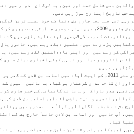
والدین بھی شامل تھے اور تین، یہ لوگ ان ادوار میں دنی
ے جب تاریخ اپنا رخ موڑ رہی تھی۔
و رہی تھی چنانچہ جارج بش دنیا کے خوش نصیب ترین لوگوں
شمار ہوتے ہیں، یہ خوش نصیب بش جنوری 2009ء میں اپنی دوسری صدارتی مدت پوری کر ک
 ریٹائرمنٹ کے بعد ڈیلاس میں اپنے فارم ہاؤس میں گئے ا
 کتابیں پڑھ رہے ہیں، فلمیں دیکھ رہے ہیں، جانور پال 
راکی کر رہے ہیں اور اپنی یادداشتیں لکھ رہے ہیں، یہ 
 آئے، انٹرویو دیا اور نہ ہی کوئی اخباری بیان جاری ک
 گزار رہے ہیں۔
آپ کو یاد ہو گا امریکا نے دو مئی 2011ء کو ایبٹ آباد میں اسامہ بن لادن کے گھر 
ے اور ان کا خاندان گرفتار ہو گیا، یہ نائین الیون کے 
ی تھی، صدر باراک اوباما نے کامیابی کی خبر جاری کرنے
کیا اور انھیں وائیٹ ہاؤس آنے اور اسامہ بن لادن کی ہل
ارج بش نے قہقہہ لگایا اور کہا ’’جناب صدر، میں ریٹائر 
یں، آپ جانیں اور اسامہ بن لادن جانے‘‘ جارج بش کے انکا
تنہا کیا۔
یں، امریکا میں اس وقت تین سابق صدر حیات ہیں، آپ نے 