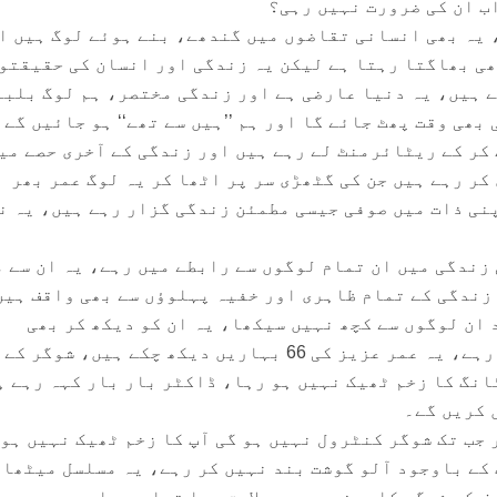
ب ان کی ضرورت نہیں رہی؟
 یہ بھی انسانی تقاضوں میں گندھے، بنے ہوئے لوگ ہیں ا
ھی بھاگتا رہتا ہے لیکن یہ زندگی اور انسان کی حقیقتو
ے ہیں، یہ دنیا عارضی ہے اور زندگی مختصر، ہم لوگ بلبل
بھی وقت پھٹ جائے گا اور ہم ’’ہیں سے تھے‘‘ ہو جائیں گے
کر کے ریٹائرمنٹ لے رہے ہیں اور زندگی کے آخری حصے می
ر رہے ہیں جن کی گٹھڑی سر پر اٹھا کر یہ لوگ عمر بھر
نی ذات میں صوفی جیسی مطمئن زندگی گزار رہے ہیں، یہ ن
زندگی میں ان تمام لوگوں سے رابطے میں رہے، یہ ان سے 
 زندگی کے تمام ظاہری اور خفیہ پہلوؤں سے بھی واقف ہیں
 ان لوگوں سے کچھ نہیں سیکھا، یہ ان کو دیکھ کر بھی
’’ریٹائر منٹ پلان‘‘ نہیں بنا رہے، یہ عمر عزیز کی 66 بہاریں دیکھ چکے ہیں، ش
انگ کا زخم ٹھیک نہیں ہو رہا، ڈاکٹر بار بار کہہ رہے ہ
 کریں گے۔
جب تک شوگر کنٹرول نہیں ہو گی آپ کا زخم ٹھیک نہیں ہو 
کے باوجود آلو گوشت بند نہیں کر رہے، یہ مسلسل میٹھا 
 کو شوگر کا مرض جدہ میں لاحق ہوا تھا، یہ اس دور میں