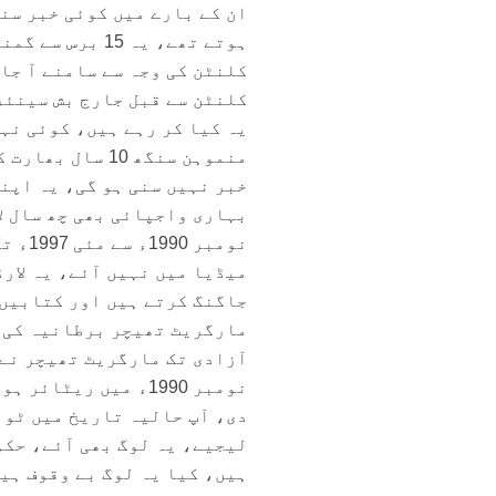
ان کے بارے میں کوئی خبر سن
ہوتے تھے، یہ 5
کلنٹن کی وجہ سے سامنے آ جات
کلنٹن سے قبل جارج بش سینئر
یہ کیا کر رہے ہیں، کوئی نہ
منموہن سنگھ 10
خبر نہیں سنی ہو گی، یہ اپن
بہاری واجپائی بھی چھ سال لا
نومبر
میڈیا میں نہیں آئے، یہ لار
جاگنگ کرتے ہیں اور کتابیں
مارگریٹ تھیچر برطانیہ کی آ
آزادی تک مارگریٹ تھیچر نے 
دی، آپ حالیہ تاریخ میں ٹون
لیجیے، یہ لوگ بھی آئے، حکو
ہیں، کیا یہ لوگ بے وقوف ہیں،