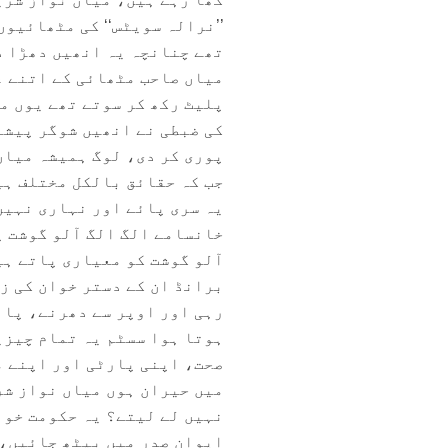
’’نرالہ سویٹس‘‘ کی مٹھائیوں
تھے چنانچہ یہ انھیں دھڑا د
میاں صاحب مٹھائی کے اتنے ع
پلیٹ رکھ کر سوتے تھے یوں م
کی ضبطی نے انھیں شوگر پیشن
پوری کر دی، لوگ ہمیشہ میاں
جب کہ حقائق بالکل مختلف ہی
یہ سری پائے اور نہاری نہیں
خانسامے الگ الگ آلو گوشت پک
آلو گوشت کو معیاری پاتے ہیں
برانڈ ان کے دستر خوان کی ز
رہی اور اوپر سے دھرنے، پان
ہوتا ہوا سسٹم یہ تمام چیزیں
صحت، اپنی پارٹی اور اپنے م
میں حیران ہوں میاں نواز شر
نہیں لے لیتے؟ یہ حکومت خوا
ایوان صدر میں بیٹھ جائیں، 