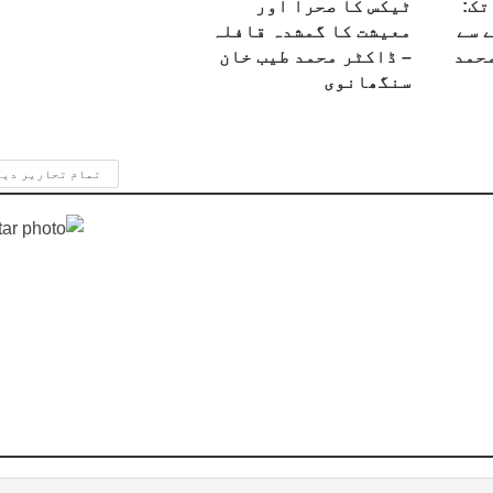
تک:
ٹیکس کا صحرا اور
 سے
معیشت کا گمشدہ قافلہ
محمد
– ڈاکٹر محمد طیب خان
سنگھانوی
تمام تحاریر دی