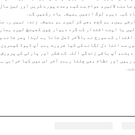
 سامنے لائیں، عوام سے کیے وعدے پورے کریں اور تین سال
اد کہہ دیں، لوگ انھیں ہمیشہ یاد رکھیں گے۔
رضی ہیں، ہم کچھ بھی کر لیں، ہم ہمیشہ زندہ نہیں رہ س
لیں یا اپنے اقتدار کے گرد دیوار چین کھینچ لیں، ہمار
قتدار کے سورج نے بالآخر ڈھل جانا ہے لہٰذا پھر جانے و
ں سے اتنا دل لگانے کی کیا ضرورت ہے، آپ ڈیوڈ کیمرون 
دیتے، آپ باقی زندگی اللہ کے شکر اور پارٹی کی پرورش 
 رہیں اور نظام بھی چلتا رہے، آخر اس میں کیا خرابی ہے
تے۔