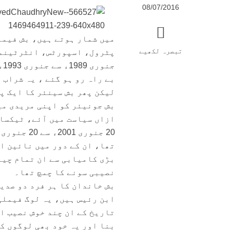
08/07/2016
میں شمار ہوتے ہیں، بش فیملی
تبصرہ لکھیے
پٹرول، اسپورٹس، انٹرٹینمن
ج
بے راہ رو ہو گئے ، یہ شراب 
لیکن پھر بش سینئر کا ایک پ
بش جونیئر کو اپنی مریدی می
تھا، ان کے دور میں نائین ا
بڑی کامیابی سے ان تمام چیل
نصیبی سونے کا چمچ تھا۔
بش خاندان کا ہر فرد دو صدیو
ابن رئیس ہیں، یہ لوگ فیملی
تاریخ کے ان چند خوش نصیب ا
بنا اور یہ خود بھی لوگوں کا