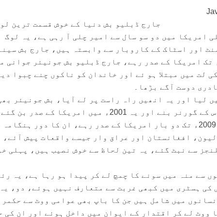
جارج ڈبلیو بش دنیا کے خوش قسمت ترین لو
 امریکا میں دو سو سال سے امیر چلی آ رہی ہے، یہ لوگ
ٹ اور اسٹاک کے کاروبار سے وابستہ ہیں، جارج بش سینئ
نوری 1989ء سے جنوری 1993ء تک امریکا کے صدر رہے، جارج ڈبلیو بش جونیئر جوانی 
کی لت میں مبتلا ہو ئے اور خاندان کو ناکوں چنے چبوا دیے
ادری دوست آگے بڑھا۔
ں لیا اور یہ انھیں راہ راست پر لے آیا، بش جونیئر بھی
ازاں سیاست میں آئے، ٹیکساس کے گورنر بنے اور یہ 2001ء میں امریکا کے صدر 
20 جنوری 2001ء سے 20 جنوری 2009ء تک دو بار امریکا کے صدر رہے، ان کا دور ہنگام
لیون، افغانستان اور عراق وار جیسے واقعات پیش آئے، 
نجز سے نبٹ گئے، یہ تین لحاظ سے خوش نصیب ہیں، پہلی خو
ں سے منہ میں سونے کا چمچ لے کر پیدا ہو رہا ہے، یہ رئ
 کی ہسٹری میں کبھی غربت سے متعارف نہیں ہوئے، دو، یہ
نسانوں میں شامل ہیں جن کا باپ بھی عوامی ووٹ سے حکمرا
 ووٹ لے کر اقتدار کے ایوان میں داخل ہوئے اور ان کی ح