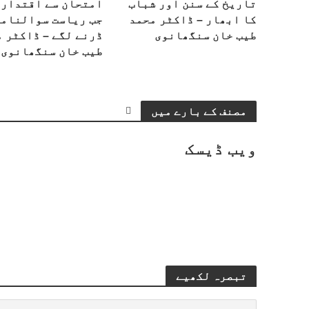
تاریخ کے سنن اور شباب
امتحان سے اقتدار 
کا ابھار – ڈاکٹر محمد
جب ریاست سوالنامے
طیب خان سنگھانوی
ڈرنے لگے – ڈاکٹر 
طیب خان سنگھانوی
مصنف کے بارے میں
ویب ڈیسک
تبصرہ لکھیے