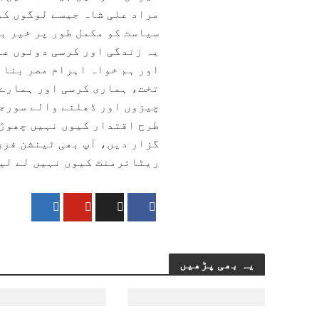
مراد علی شاہ جیسے لوگوں کو
سیاست کو مکمل طور پر خیر ب
یہ زندگی اور کرسی دونوں عا
اور ہم خواہ اہرام مصر بنا 
تخت، ہماری کرسی اور ہمارے ا
چیزوں اور ڈھلنے والے سورجو
طرح اقتدار کیوں نہیں چھوڑ 
گزار دیں، آپ بھی ٹینشن فری
ریٹائرمنٹ کیوں نہیں لے لی
یہ بھی پڑھیں