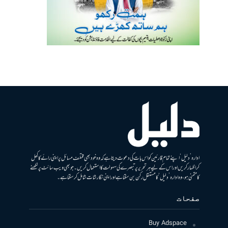
ادارہ ’دلیل‘ اپنے تمام قارئین کو اس بات کی دعوت دیتا ہے کہ وہ خود بھی مختلف مسائل پر اپنی رائے کا کھل
کر اظہار کریں اور اس کے لیے ہر تحریر پر تبصرے کی سہولت کا استعمال کریں۔ جو بھی ویب سائٹ پر لکھنے
کا متمنی ہو، وہ ادارہ ’دلیل‘ کا مستقل رکن بن سکتا ہے اور اپنی نگارشات شامل کرسکتا ہے۔
صفحات
Buy Adspace