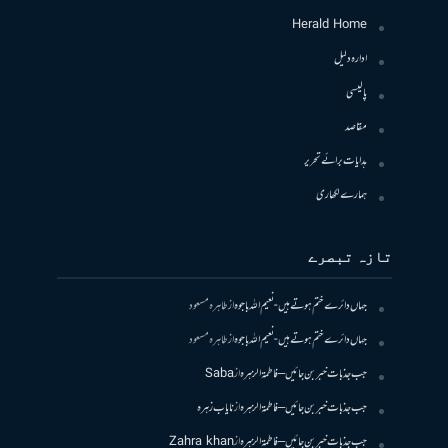
Herald Home
ادارہ دلیل
پالیسی
مقاصد
ہدایات برائے تحریر
ہمارے لکھاری
تازہ تبصرے
جہاں دائرے ختم ہوتے ہیں- نعیم اللہ باجوہ
از
طاہرہ مسعود
جہاں دائرے ختم ہوتے ہیں- نعیم اللہ باجوہ
از
طاہرہ مسعود
جب جذبات خبر بن جائیں – فاطمۃالزہرہ
از
Saba
جب جذبات خبر بن جائیں – فاطمۃالزہرہ
از
نایاب زہرہ
جب جذبات خبر بن جائیں – فاطمۃالزہرہ
از
Zahra khan