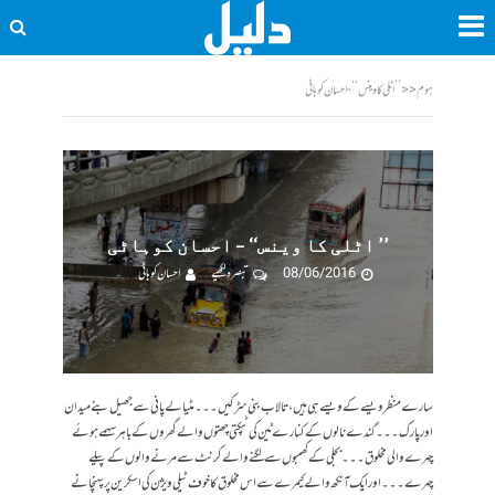
ہوم
<<
’’ اٹلی کا وینس‘‘ - احسان کوہاٹی
’’ اٹلی کا وینس‘‘ – احسان کوہاٹی
08/06/2016
تبصرہ لکھیے
احسان کوہاٹی
سارے منظر ویسے کے ویسے ہی ہیں، تالاب بنی سڑکیں۔۔۔ مٹیالے پانی سے جھیل بنے میدان
اور پارک۔۔۔ گندے نالوں کے کنارے ٹین کی ٹپکتی چھتوں والے گھروں کے باہر سہمے ہوئے
چہرے والی مخلوق۔۔۔ بجلی کے کھمبوں سے لگنے والے کرنٹ سے مرنے والوں کے پیلے
چہرے۔۔۔ اور ایک آنکھ والے کیمرے سے اس مخلوق کا خوف ٹیلی ویژن کی اسکرین پر پہنچانے