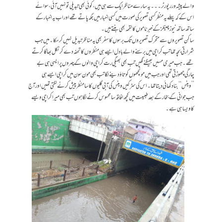
والے پیشہ ور رپورٹر۔۔۔ یہ سارے مناظرایک سے ہی ہیں، کوئی بھی تبدیلی تو نہیں آئی، سوائے
اس کے کہ پہلے یہ منظر کسی تصویر کی صورت میں کسی اخبار میں جگہ پاتے تھے اور اب یہ اخبارکے
ساتھ ساتھ نیوز چینلز کے خبرناموں کا لقمہ بھی بنتے ہیں۔
ساکن تصویروں سے متحرک تصویروں تک برسوں کا سفر بھی یہ مناظر تبدیل نہیں کرسکا۔ میں جب
شرارتی بچہ تھا تب کراچی میں برسنے والے بادل ایسے ہی منظروں کا تحفہ دے کر نکل بھاگا کرتے
تھے۔ جب میری مسیں بھیگنے لگیں تب بھی بھیگی رت کراچی والوں کے چہروں پر ایسی ہی بے
چارگی چھوڑتی تھی اور جب میں مونچھوں کو تاؤ دینے لگا تب بھی مون سون میں کراچی ایسے ہی
’’وینس‘‘ بنا دکھائی دیتا تھا۔ اس کی سڑکیں وینس کی آبی گلیوں کا سا منظر پیش کرنے لگتی تھیں اور آج
جب جوانی کے بخار کے بعد طبیعت میں کچھ افاقہ سا محسوس کر نے لگا ہوں تب بھی میرا کراچی ویسے
کا ویسا ہی ہے ۔