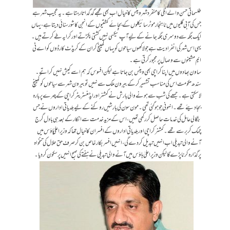
طلسماتی حسن والے اٹلی کا منفرد شہر وینس کا خیال اب بھی مجھے گدگداتا رہتا ہے۔ یہ عجیب شہر ہے
جس کی آبی گلیوں میں ناہنجار موٹرسائیکلوں کے بجائے کشتیوں کے انجن کا شور سنائی دیتا ہے، یہاں
ایک جگہ سے دوسری جگہ جانے کے لیے آپ ٹیکسی نہیں کشتی پکڑتے اور کرایہ طے کرتے ہیں۔
یہی اس شہر کی انفرادیت ہے جو لاکھوں سیاحوں کو یہاں کھینچ کر ان کے کریڈٹ کارڈوں کو اے ٹی
ایم مشینوں سے وصال پر مجبور کرتی ہے ۔
ساون بھادوں میں اپنا کراچی بھی وینس بن جاتا ہے لیکن افسوس کہ ہم اسے کیش نہیں کراتے۔
سندھ حکومت اس کی مناسب تشہیر کرکے بیرون ملک سے نہیں تو بیرون شہر سے سیاحوں کو کھینچ
لاسکتی ہے۔ جمعے کی شب سے ہونے والی بارش نے کمشنر اور ایڈمنسٹریٹر کراچی کے چہرے پر بارہ
بجا دیئے تھے۔ انہونی جو ہو گئی تھی۔ مون سون کی بارشیں روکنے کے لیے بلدیاتی اداروں نے جس
بنگالی عامل کی خدمات حاصل کر رکھی تھیں، اس کے مزید خدمت سے انکار کے بعد ہی بادل گرج
چمک کر برسے تھے۔ کمشنر کراچی اور بلدیاتی اداروں کے افسران کا خیال تھا کہ وزیر اعلیٰ ہاؤس میں
آنے والی تبدیلی اب انہیں تبدیل کردے گی، انہیں افسر بکار خاص بن کر صرف حق حلال کی تنخواہ
پرگذارہ کرنا پڑے گا لیکن وزیر اعلیٰ ہاؤس میں آنے والی تبدیلی نے ہفتے کی صبح انہیں پرسکون کردیا۔