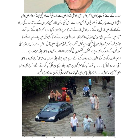
سندھ کے نئے نویلے جوان العمر وزیراعلیٰ مراد علی شاہ زمین سے ڈھائی فٹ اونچی لینڈ کروزر میں وزیر
اعلیٰ ہاؤس سے باہر نکلے تو صحافیوں کو بھی خبر دے دی گئی۔ خبرنگار بھی کیمروں کے ساتھ سندھ کی مراد
کے قافلے میں شامل ہوگئے۔ مراد علی شاہ نے شہر کا سرپرائز دورہ کیا۔ وہ محمودآباد گئے، لیاقت
آباد میں رکے، پرانی سبزی منڈی کا چکر لگایا اور واپسی پر صدر کے کاکڑ ہوٹل میں چائے پراٹھے کا
ناشتہ کرکے تاثر دیا کہ تبدیلی آگئی ہے لیکن شکر ہے کہ کوئی تبدیلی نہیں آئی۔ ایم اے جناح روڈپر سٹی
کورٹس کے اردگرد جیسے پہلے گھٹنوں گھٹنوں پانی کھڑا ہوتا تھا اب بھی ویسا ہی پانی موجود ہے۔۔۔
ایمپریس مارکیٹ کو گاہکوں سے دور رکھنے کے لیے جیسے پہلے پانی حصار باندھتا تھا آج بھی ویسا ہی
آبی حصار دیکھا گیا۔۔۔ لیاقت آباد کی سڑکوں پر جیسے پہلے بچے پیراکی کیا کرتے تھے، آج بھی وہاں
یہی مشق جاری ملی۔۔۔ انڈر بائی پاس میں تو باقاعدہ غوطہ زنی کی تربیت ہورہی تھی۔