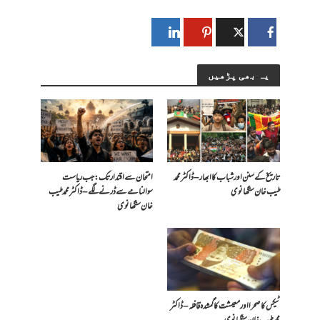
یہ بھی پڑھیں
تاریخ کے سنن اور شباب کا ابھار – ڈاکٹر محمد
امتحان سے اقتدار تک: جب ریاست
طیب خان سنگھانوی
سوالنامے سے ڈرنے لگے – ڈاکٹر محمد طیب
خان سنگھانوی
ٹیکس کا صحرا اور معیشت کا گمشدہ قافلہ – ڈاکٹر