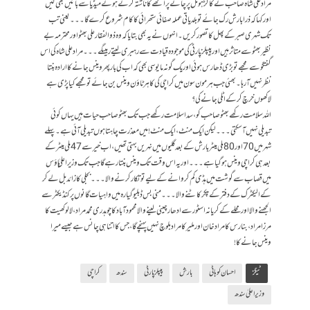
مراد علی شاہ صاحب نے کاکڑ ہوٹل پر چائے پراٹھے کا ناشتہ کرتے ہوئے میڈیا سے باتیں بھی کیں
اور کہا کہ ذرا بارش رک جائے تو بلدیاتی عملہ صفائی ستھرائی کا کام شروع کر ے گا۔۔۔ یعنی تب
تک شہری صبر کے پھل کا تصور کریں۔ انہوں نے یہ بھی بتایا کہ وہ ذوالفقار علی بھٹو اور محترمہ بے
نظیر بھٹو سے متاثر ہیں اور پیپلز پارٹی کی موجودہ قیادت سے رہبری لیتے رہیںگے۔۔۔ مراد علی شاہ کی اس
گفتگو سے مجھے تو بڑی ڈھارس ہوئی اور یک گونہ مایوسی بھی کہ اب کی بار پھر وینس جانے کا ارادہ بنتا
نظر نہیں آرہا۔ بھئی جب ہر مون سون میں کراچی کی کا ہر ٹاؤن وینس بن جائے تو مجھے کیا پڑی ہے
لاکھوں خرچ کرکے اٹلی جانے کی؟
اللہ سلامت رکھے بھٹو صاحب کو، سدا سلامت رکھے جب تک بھٹو صاحب حیات ہیں یہاں کوئی
تبدیلی نہیں آسکتی۔۔۔ لیکن ایک منٹ، ایک منٹ! میں معذرت چاہتا ہوں تبدیلی آئی ہے۔ پہلے
شہر میں 70اور80ملی میٹر بارش کے بعد گلیوں میں نہریں بہتی تھیں، اب خیر سے47ملی میٹر کے
بعد ہی کراچی وینس ہو گیا ہے۔۔۔ اور یہ اس وقت تک وینس بنتا رہے گا جب تک وزیر اعلیٰ ہاؤس
میں قصاب سے گوشت میں ہڈی کم کروانے کے لیے تو تکار کرنے والا۔۔۔بجلی کا زائد بل لے کر
کے الیکٹرک کے دفتر کے چکر کاٹنے والا۔۔۔ منی بس ڈبلیو گیارہ میں واہیات گانوں پر کنڈیکٹر سے
الجھنے والا اورمحلے کے کریانہ اسٹور سے ادھار چینی لینے والا محمودآباد کا چوہدری محمد مراد، لالوکھیت کا
مرزا مراد ،بنارس کا مراد خان اور ملیر کا مراد بلوچ نہیں پہنچے گا، جس کا اتنا ہی چانس ہے جیسے میرا
وینس جانے کا !
ٹیگز
احسان کوہاٹی
بارش
پیپلز پارٹی
سندھ
کراچی
وزیراعلیٰ سندھ