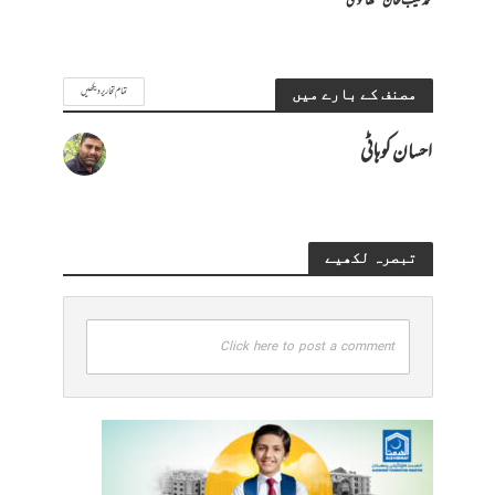
محمد طیب خان سنگھانوی
تمام تحاریر دیکھیں
مصنف کے بارے میں
احسان کوہاٹی
تبصرہ لکھیے
Click here to post a comment