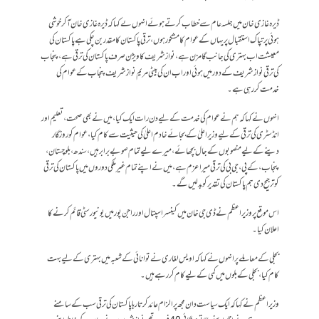
ڈیرہ غازی خان میں جلسہ عام سے خطاب کرتے ہوئے انہوں ںے کہا کہ ڈیرہ غازی خان آکر خوشی
ہوئی پرتپاک استقبال پر یہاں کے عوام کا مشکور ہوں، ترقی پاکستان کا مقدر بن چکی ہے پاکستان کی
معیشت اب بہتری کی جانب گامزن ہے، نواز شریف کا ویژن صرف پاکستان کی ترقی ہے، پنجاب
کی ترقی نواز شریف کے دور میں ہوئی اور اب ان کی بیٹی مریم نواز شریف پنجاب کے عوام کی
خدمت کررہی ہے۔
انہوں نے کہا کہ ہم نے عوام کی خدمت کے لیے دن رات ایک کیا، میں نے بھی صحت، تعلیم اور
انڈسٹری کی ترقی کے لیے وزیراعلیٰ کے بجائے خادم اعلیٰ کی حیثیت سے کام کیا، عوام کو روزگار
دینے کے لیے منصوبوں کے جال بچھائے، میرے لیے تمام صوبے برابر ہیں، سندھ، بلوچستان،
پنجاب، کے پی، جی بی کی ترقی میرا عزم ہے، میں نے اپنے تمام غیر ملکی دوروں میں پاکستان کی ترقی
کو ترجیح دی ہم پاکستان کی تقدیر کو بدلیں گے۔
اس موقع پر وزیراعظم نے ڈی جی خان میں کینسر اسپتال اور راجن پور میں یونیورسٹی قائم کرنے کا
اعلان کیا۔
بجلی کے معاملے پر انہوں نے کہا کہ اویس لغاری نے توانائی کے شعبہ میں بہتری کے لیے بہت
کام کیا، بجلی کے بلوں میں کمی کے لیے کام کررہے ہیں۔
وزیراعظم نے کہا کہ ایک سیاست دان مجھ پر الزام عائد کرتا رہا پاکستان کی ترقی سب کے سامنے