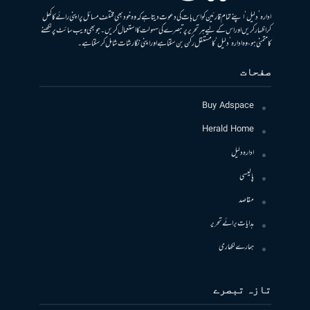
ادارہ ’دلیل‘ اپنے تمام قارئین کو اس بات کی دعوت دیتا ہے کہ وہ خود بھی مختلف مسائل پر اپنی رائے کا کھل
کر اظہار کریں اور اس کے لیے ہر تحریر پر تبصرے کی سہولت کا استعمال کریں۔ جو بھی ویب سائٹ پر لکھنے
کا متمنی ہو، وہ ادارہ ’دلیل‘ کا مستقل رکن بن سکتا ہے اور اپنی نگارشات شامل کرسکتا ہے۔
صفحات
Buy Adspace
Herald Home
ادارہ دلیل
پالیسی
مقاصد
ہدایات برائے تحریر
ہمارے لکھاری
تازہ تبصرے