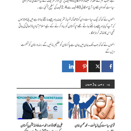
ہے، جب ہم نے اقتدار سنبھالا تو مہنگائی 40 فیصد پر تھی نواز شریف نے ریاست کی خاطر اپنی
سیاست کو داؤ پر لگادیا، آج مہنگائی 40 فیصد سے 2.4 فیصد کی سطح پر آگئی ہے۔
انہوں نے کہا کہ ایک سیاست دان کہتا تھا کہ شہباز شریف باہر پیسے مانگنے جاتا ہے میں پوچھتا ہوں
کہ آپ کیا باہر پیسے بانٹنے جاتے تھے؟ پاکستان کو برباد کرنے کے لیے اسلام آباد پر چڑھائی کی جاتی
تھی اس کا خاتمہ کرنا ہوگا۔
انہوں نے کہا کہ جب تک جان میں جان ہے پاکستان کو عظیم بنائیں گے، ہندوستان کو شکست
دیں گے
یہ بھی پڑھیں
قومی سیاست کی بازیافت – محمد محسن خان
علی بابا کلاؤڈ اور الخدمت فاؤنڈیشن پاکستان