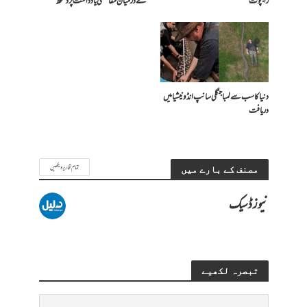
راجپوت
کے درمیان مفاہمتی یادداشت پر دستخط
دنیا کا سب سے لمبا جنگلی سانپ انڈونیشیا میں
دریافت
تمام تحاریر دیکھیں
مصنف کے بارے میں
نیوز ڈسیک
تبصرہ لکھیے