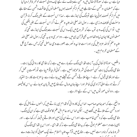
دیا ہے، یہ ہے کہ سورۃ الانفال میں دشمن سے جنگ کے لیے ایک دو کی نسبت کو شرط قرار دیا گیا
ہے کہ مسلمان، دشمن کے مقابلے میں کم از کم نصف ہوں یا مسلمانوں کی طاقت دشمن کے مقابلے
میں کم از کم نصف ہونی چاہیے تو جنگ کی اجازت ہے۔ لہذا اس نسبت کے بغیر جنگ کرنا، قرآن
وسنت کی خلاف ورزی ہے۔ رسول اللہ صلی اللہ علیہ وسلم نے اگر اس نسبت کے بغیر جنگیں کی
ہیں، تو اس کی ایک وجہ تو یہ ہے کہ شروع میں ایک دس کی نسبت سے جنگ کی اجازت تھی کہ
مسلمانوں کا ایمان زیادہ تھا اور یہ بھی قرآن ہی میں ہے۔ دوسری وجہ یہ تھی کہ رسول اللہ صلی اللہ
علیہ وسلم کو اللہ عزوجل کی براہ راست تائید ونصرت بصورت وحی حاصل تھی کہ جس سے آج کل
کے مسلمان محروم ہیں۔
دیکھیں، سورۃ الانفال کی یہ آیت اقدامی جنگ کے بارے میں ہے نہ کہ دفاعی کارروائی کی بابت۔
دفاعی جنگ کی بابت کسی نسبت کی شرط موجود نہیں ہے۔ کوئی فرد یا قوم چاہے تو رخصت پر عمل کر
لے اور غلامی قبول کر لے، اپنے علاقے دشمن کے قبضے میں جانے دے، یا عزیمت کا رستہ اختیار
کرتے ہوئے اپنی آزادی کی خاطر اور اپنے جان ومال کے دفاع میں قربان ہو جائے، یہ اس کا فیصلہ
ہے۔ دونوں صورتوں میں اس کے لیے اجر ہے۔
واضح رہے کہ احمد جاوید صاحب، حماس کی کاروائی کو اقدام ہی بناتے ہیں کہ انہوں نے پہل کی ہے
اور دشمن کے علاقے میں گھسے ہیں۔ لیکن حماس اور عام اہل علم کا موقف یہی ہے کہ ان کی جنگ،
دفاعی جنگ ہے کہ دشمن غاصب ہے، اور اس نے ان کی زمین اور علاقے پر قبضہ کر رکھا ہے۔ اور
یہی بات درست معلوم ہوتی ہے کہ یہ دفاعی جنگ ہے نہ کہ اقدامی۔ اور اس پر اقدامی جنگ کی
شروط عائد کرنا درست نہیں ہے۔ دفاع میں تو آپ علیہ السلام نے ایک صحابی کو اجازت دے