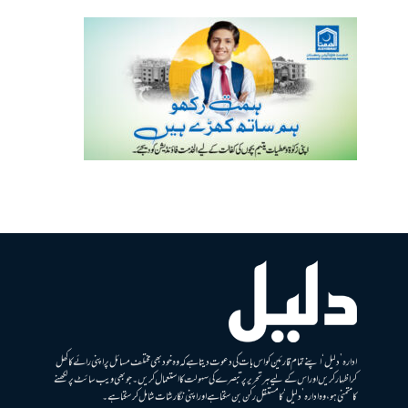
ادارہ ’دلیل‘ اپنے تمام قارئین کو اس بات کی دعوت دیتا ہے کہ وہ خود بھی مختلف مسائل پر اپنی رائے کا کھل
کر اظہار کریں اور اس کے لیے ہر تحریر پر تبصرے کی سہولت کا استعمال کریں۔ جو بھی ویب سائٹ پر لکھنے
کا متمنی ہو، وہ ادارہ ’دلیل‘ کا مستقل رکن بن سکتا ہے اور اپنی نگارشات شامل کرسکتا ہے۔