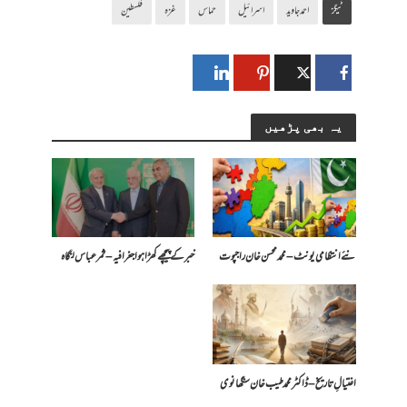
ٹیگز
احمد جاوید
اسرائیل
حماس
غزہ
فلسطین
یہ بھی پڑھیں
​نئے انتظامی یونٹ – محمد محسن خان راجپوت
خبر کے پیچھے کھڑا ہوا جغرافیہ – ثمر عباس لنگاہ
اغتیالِ تاریخ – ڈاکٹر محمد طیب خان سنگھانوی