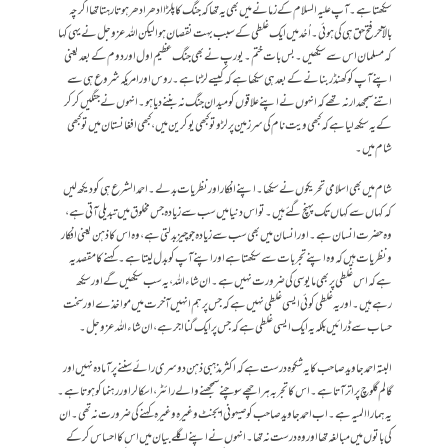
سیکھتا ہے۔ آپ علیہ السلام کے زمانے میں بھی یہ تھا کہ جنگ کا پلڑا ادھر ادھر ہوتا رہتا تھا اگرچہ
بالآخر فتح حق ہی کی ہوئی۔ اُحُد میں ایک غلطی کے سبب بہت نقصان ہوا لیکن اللہ عزوجل نے یہی کہا
کہ مسلمان اس سے سیکھیں۔ بس بات ختم۔ یورپ نے بھی جنگ عظیم اول اور دوم کے بعد یعنی
اپنے آپ کو کھنڈر بنانے کے بعد ہی سیکھا ہے کہ کیسے لڑنا ہے۔ روس اور امریکہ شروع ہی سے
اتنے سمجھدار نہ تھے کہ انہوں نے اپنے علاقوں کو میدان جنگ نہ بننے دیا ہو۔ انہوں نے جنگیں کر کر
کے یہ سیکھ لیا ہے کہ کبھی ویت نام کی سر زمین پر لڑو تو کبھی یوکرین میں، کبھی افغانستان میں تو کبھی
شام میں۔
شام میں بھی اسلامی تحریکوں نے سیکھا۔ اپنے افکار اور نظریات بدلے۔ احمد الشرع ہی کو دیکھ لیں
کہ کہاں سے کہاں تک پہنچ گئے ہیں۔ تو اس دنیا میں سب سے زیادہ جس مخلوق میں تبدیلی آتی ہے،
وہ حضرت انسان ہے۔ اور انسان میں بھی سب سے زیادہ جو چیز بدلتی ہے، وہ اس کا ذہن یعنی افکار
ونظریات ہیں کہ وہ اپنے تجربات سے سیکھتا ہے اور اپنے آپ کو بدل لیتا ہے۔ کہنے کا مقصد یہ
ہے کہ اس غلطی پر بھی مایوسی کی ضرورت نہیں ہے۔ ان شاء اللہ، یہ سب سیکھیں گے اور سیکھ
رہے ہیں۔ اور یہ غلطی کوئی ایسی غلطی نہیں ہے کہ جس پر ہم انہیں آخرت میں مواخذے اور سخت
حساب سے ڈرائیں بلکہ یہ ایک ایسی غلطی ہے کہ جس پر ایک گنا اجر ہے، ان شاء اللہ عزوجل۔
البتہ احمد جاوید صاحب کا یہ شکوہ درست ہے کہ اکثر مذہبی ذہن دوسری رائے سننے پر آمادہ نہیں اور
گالم گلوچ پر اتر آتا ہے۔ اس کا تجربہ ہر اچھے سوچنے سمجھنے والے رائٹر، اسکالر اور رہنما کو ہوتا ہے۔
یہ ہمارا المیہ ہے۔ اب احمد جاوید صاحب کو صیہونی ایجنٹ وغیرہ وغیرہ کہنے کی ضرورت نہ تھی۔ ان
کی باتوں میں مبالغہ تھا اور وہ درست نہ تھا۔ انہوں نے اپنے اگلے بیان میں اس کا احساس کر کے