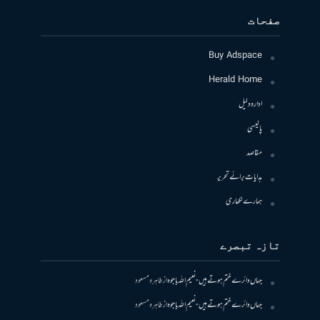
صفحات
Buy Adspace
Herald Home
ادارہ دلیل
پالیسی
مقاصد
ہدایات برائے تحریر
ہمارے لکھاری
تازہ تبصرے
جہاں دائرے ختم ہوتے ہیں- نعیم اللہ باجوہ
از
طاہرہ مسعود
جہاں دائرے ختم ہوتے ہیں- نعیم اللہ باجوہ
از
طاہرہ مسعود