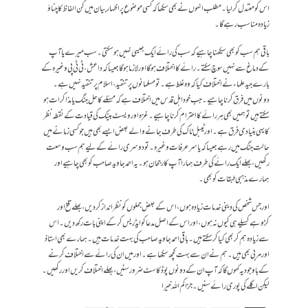
اس کو معتدل کر لیا۔ مطلب انہوں نے بھی سیکھا کہ کسی موضوع پر اظہار بیان میں کن الفاظ کا چناؤ
زیادہ مناسب رہے گا۔
باقی ہم سب کو بھی سیکھنا چاہیے کہ سب کی رائے ایک جیسی نہیں ہو سکتی۔ سب میرے یا آپ
کے دماغ سے نہیں سوچ سکتے۔ رائے کا اختلاف ہو گا اور لازما ہو گا جیسا کہ داعش، ٹی ٹی پی وغیرہ کے
بارے جید علماء نے اختلاف کیا کہ وہ غلط ہے۔ تو مسلمانوں پر تنقید، اسلام پر تنقید نہیں ہے۔
دونوں میں فرق کرنا چاہیے۔ جب خود اہل قدس میں اختلاف ہے کہ مسئلے کا حل جنگ یا مذاکرات ہو
سکتے ہیں تو ہمیں بھی ہر رائے کا احترام کرنا چاہیے۔ غزہ اور ویسٹ بینک کی قیادت کے نقطہ نظر
کا یہی بنیادی فرق ہے۔ اور ٹیبل ٹاک کی طرف جانے والے بعض ایسے بھی ہیں جو کسی زمانے میں
حالت جنگ میں رہے جیسا کہ یاسر عرفات وغیرہ۔ تو دوسری رائے کے لیے ہم سب وسعت
رکھیں، بھلے ایک رائے کی طرف ہمارا آپ کا رجحان ہو۔ یہ احمد جاوید صاحب کو بھی چاہیے اور
ہمارے مذہبی طبقات کو بھی۔
اور جس شخص کی دینی خدمات زیادہ ہوں، اس کے بعض جملوں کو نظر انداز کر دیں، بھلے تلخ اور
کڑوہے کسیلے ہی کیوں نہ ہوں، اور اس کے اصل مدعا کو ایڈریس کر کے اپنی بات رکھ دیں۔ اس
سے زیادہ ہم کر بھی کیا کر سکتے ہیں۔ باقی احمد جاوید صاحب کی بہت خدمات ہیں۔ ہمارے بھی استاذ
اور مربی بھی ہیں۔ ہم نے ان سے بہت کچھ سیکھا ہے۔ اور میں ان کی رائے سے اختلاف کرنے
کے باوجود یہ کہوں گا کہ آپ ان کے دونوں پوڈ کاسٹ ضرور سنیں، بھلے اختلاف کریں اور رکھیں۔
لیکن اگلے کی پوری رائے سنیں۔ جزاکم اللہ خیرا