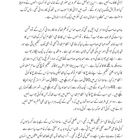
لڑائی کا فائدہ نہیں ہے۔ اس پر ابو جہل نے عمرو بن حضرمی کے خاندان کو اکسایا، انہوں نے واویلا
کیا اور قریش جنگ پر تیار ہو گئے۔ تو بدر میں لڑائی کا بڑا سبب سریہ نخلہ کی کارروائی تھی۔ پس کتاب
وسنت سے اس مسئلے پر استدلال ہماری نظر میں ایک کمزور استدلال ہے۔
جاوید صاحب کی دوسری دلیل یہ تھی کہ جب حماس کو علم تھا کہ وہ کارروائی کریں گے تو دشمن
ریاست کی طرف سے جواب آئے گا۔ تو انہوں نے اس کا دفاعی انتظام کیا کر رکھا تھا؟ اس کا
جواب خالد محمود عباسی صاحب نے یہ دیا کہ دفاعی انتظام تھا تو تبھی تو ابھی تک تنظیم باقی ہے اور
قیدیوں کی حوالگی اور سپردگی بھی کس شان سے ہو رہی ہے۔ واقعہ یہ ہے کہ یہ ایک بچگانہ جواب
ہے۔ ایسے ہی جوابات کی وجہ سے احمد جاوید صاحب کہتے ہیں کہ ہمارا تحریکی مذہبی ذہن بہت ہی
سادہ بلکہ حافظے کا کاٹھ کباڑ ہے۔ اس جواب پر پہلا اعتراض یہ ہو گا کہ تنظیم تو بچ گئی، عام مسلمانوں
کا کیا ہوا یعنی تنظیم نے اپنے دفاع کا انتظام تو خوب کیا تھا لیکن عامۃ الناس کے دفاع کا کوئی
انتظام نہ کیا۔ عامۃ الناس میں 90 فی صد بے گھر ہو چکے ہیں۔ 80 فی صد انفرا اسٹرکچر تباہ ہو چکا
ہے۔ 48 ہزار شہید ہو گئے ہیں۔ ایک لاکھ سے زائد معذور یا زخمی ہو چکے ہیں۔ شہر اور محلے کھنڈر بن
چکے ہیں۔ ان سب کے دفاع کا کیا انتظام تھا، یہ اصل میں جواب تھا کہ جس کا کوئی جواب نہیں
ہے۔ دوسری طرف کے اعداد وشمار یہ ہیں کہ دشمن کے ایک ہزار سپاہی بھی جہنم واصل نہیں
ہوئے ہیں، کوئی آٹھ سو کہہ رہا ہے، کوئی بارہ سو۔
تو حماس کی دفاعی اسٹریٹیجی بالکل نہ تھی، اس غلطی کو مانیں۔ عامۃ الناس کے لیے بات کر رہا ہوں کہ
کوئی دفاعی حکمت عملی نظر نہیں آتی ہے۔ شاید اس کی وجہ یہ ہو سکتی ہے کہ غاصب ریاست سے
اتنے بڑے پیمانے پر ایسے رد عمل کی توقع نہ تھی۔ اگر ایسا تھا تو یہ بھی غلط تھا لیکن جنگوں میں انسان