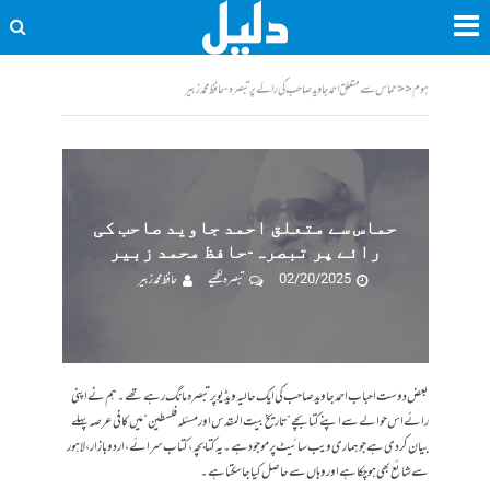
ہوم
<<
حماس سے متعلق احمد جاوید صاحب کی رائے پر تبصرہ-حافظ محمد زبیر
حماس سے متعلق احمد جاوید صاحب کی
رائے پر تبصرہ-حافظ محمد زبیر
02/20/2025
تبصرہ لکھیے
حافظ محمد زبیر
بعض دوست احباب احمد جاوید صاحب کی ایک حالیہ ویڈیو پر تبصرہ مانگ رہے تھے۔ ہم نے اپنی
رائے اس حوالے سے اپنے کتابچے “تاریخ بیت المقدس اور مسئلہ فلسطین” میں کافی عرصہ پہلے
بیان کر دی ہے جو ہماری ویب سائیٹ پر موجود ہے۔ یہ کتابچہ، کتاب سرائے، اردو بازار، لاہور
سے شائع بھی ہو چکا ہے اور وہاں سے حاصل کیا جا سکتا ہے۔