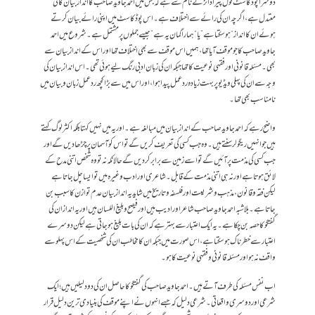
دوسرا پوڈ کاسٹ فول پیراڈائز کے نام سے ہے کہ جس میں احمد جاوید صاحب کا انداز بیان کافی
معتدل ہے، اگرچہ ان کی رائے سے اختلاف ہے۔ اس پوڈ کاسٹ میں اپنی رائے بیان کرتے
ہوئے ان کا انداز “ہو سکتا ہے” یا “ہمارا گمان یہ ہے” جیسے جملوں پر مشتمل ہے۔ شروع میں احمد
جاوید صاحب کا جو موقف آیا تھا، ہمیں اس موقف سے بھی اختلاف تھا اور اس کے انداز بیان سے
بھی۔ مسئلہ قانونی اور فقہی نوعیت کا تھا جبکہ ان کی زبان ادبی رنگ لیے ہوئی تھی۔ اس انداز بیان کی
وجہ سے ان کی پہلی ویڈیو پر بہت زیادہ رد عمل پیدا ہوا ، اور اس میں سے بڑا کچھ رد عمل زبان وبیان میں
نامناسب بھی تھا۔
واضح رہے کہ احمد جاوید صاحب کے انداز بیان میں مبالغہ ہے۔ اور یہ میں نہیں کہتا بلکہ اکثر لوگ کہتے
ہیں جو انہیں ریگولر سنتے ہیں۔ وہ جب کسی کی تعریف کریں گے تو اس کو آسمان پر چڑھا دیں گے اور
جب کسی کی مذمت پر آئیں گے تو اسے زمین سے برابر کر دیں گے حالانکہ نہ تو وہ شخص اتنی مدح کے
لائق ہوتا ہے اور نہ ہی اتنی مذمت کے قابل۔ شاعری اور ادب وغیرہ میں تو ایسا چل جاتا ہے
لیکن فقہ وقانون، مذہب وشریعت اور فلسفہ وتاریخ میں شاید یہ انداز بیان عدم توازن کا سبب بن
جاتا ہے۔ بلاشبہ احمد جاوید صاحب شاعر اور ادیب ہیں اور فیصح وبلیغ اللسان ہیں اور یہ انداز ان کی
گفتگو کا حصہ بن چکا ہے۔ یہ ایک اعتبار سے بہتر ہے کہ ان کی بات بلیغ ہو جاتی ہے لیکن دوسرے
اعتبار سے خطرناک ہو سکتا ہے، اس صورت میں جبکہ ان کا مخاطب ان کی شخصیت کے اس پہلو سے
واقف نہ ہو اور مسئلہ قانونی وفقہی نوعیت کا ہو۔
اب نفس مسئلہ کی طرف آتے ہیں۔ احمد جاوید صاحب کی گفتگو کا حاصل ان کی دو دلیلیں ہیں؛ ایک
شرعی اور دوسری واقعاتی۔ شرعی دلیل کہ جسے انہوں نے اپنے موقف کی بنیادی ترین دلیل قرار