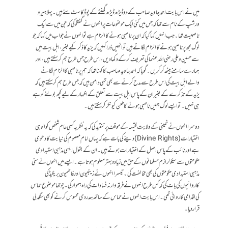
میں نے اس بابت احمد جاوید صاحب کے دو ڈیڑھ ڈیڑھ گھنٹے کے پوڈ کاسٹ سنے ہیں۔ پہلا ہیرو
ورشپ کے نام سے تھا کہ جس میں کئی ایک موضوعات پر انہوں نے گفتگو کی کہ جن میں سے ایک
ناصبیت تھا۔ جب انہیں کہا گیا کہ ان پر ناصبی ہونے کا الزام ہے تو انہوں نے جواب میں کہا کہ جو
لوگ مجھ پر ناصبی ہونے کا الزام لگاتے ہیں تو انھیں ذرا کہیں کہ یزید کا ذکر کیے بغیر، اہل بیت میں
سے حسین وعلی رضی اللہ عنہما کی تعریف کر کے دکھا دیں، اس طرح جس طرح ہم کر سکتے ہیں، اور
ہمارے سامنے بیٹھ کر کریں۔ گویا کہ احمد جاوید صاحب کا کہنا تھا کہ ہم پر ناصبی کا الزام لگانے
والے اہل بیت کی اس طرح سے مدح کرنے سے بھی تہی دامن ہیں کہ جس طرح ہم کر سکتے ہیں کہ
یزید کے تذکرے کے بغیر ان کے پاس اہل بیت سے تعلق کے اظہار کے لیے کچھ بولنے کو ہے
ہی نہیں۔ تو ایسے لوگ ہمیں ناصبی ہونے کا طعن کیونکر کر سکتے ہیں۔
دوسرا انہوں نے خمینی کے ولایت فقیہہ کے موقف پر تنقید کی کہ یہ نظریہ کسی عام شخص کو الوہی
اختیارات (Divine Rights) دینے کی بات ہے کہ یہاں امام معصوم کی نیابت کا دعوی
ہے اور نائب کے پاس اصل کے اختیارات ہوتے ہیں۔ ان کے بقول ایسی مذہبی استبدادی
حکومتوں سے سیکولرازم مسلمانوں کے حق میں زیادہ بہتر معلوم ہوتا ہے۔ ایسے میں انہوں نے سنی
مذہبی استبدادی حکومتوں کی بھی مخالفت کی۔ تیسرا انہوں نے زینبیون اور فاطمیون بریگیڈ کی
کاروائیوں کی بات کی کہ کس طرح انہوں نے فرقہ وارنہ فسادات کی راہ ہموار کی۔ چوتھا موضوع حماس
کی اقدامی کاروائی تھی۔ اس بابت انہوں نے حماس کے ساتھ ہمدردی محسوس کرنے کو بھی سنگدلی
قرار دیا۔