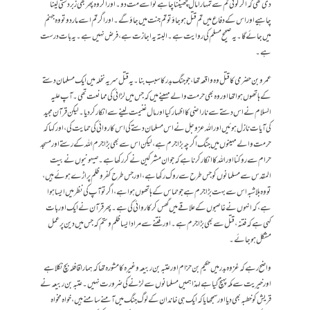
دی تھی کہ اگر کوئی تم سے تمہارا مال چھیننا چاہے تو اسے مت دو۔ اور اگر وہ پھر بھی زبردستی لینا
چاہیے اور اس کے دفاع میں تم قتل ہو جاؤ تو تم جنت میں جاؤ گے۔ اور اگر تم اسے مار دو تو وہ جہنم
میں جائے گا۔ یہ صحیح مسلم کی روایت ہے۔ البتہ یہ اجازت ہے، فرض نہیں ہے۔ یہ بات درست
ہے۔
عمرو بن حضرمی کا قتل وہ واقعہ تھا، جو جنگ بدر کا سبب بنا۔ یہ قتل سریہ نخلہ میں ایک مسلمان دستے
کے ہاتھوں ہوا تھا اور وہ بھی حرمت والے مہینے میں کہ جس میں لڑائی کی ممانعت تھی۔ آپ علیہ
السلام نے اس دستے سے ناراضی کا اظہار کیا اور مال غنیمت لینے سے انکار کر دیا۔ لیکن قرآن مجید
کی آیات نازل ہوئیں اور اللہ عزوجل نے اس مسلمان دستے کی اس کاروائی کی حمایت کی، اور کہا کہ
حرمت والے مہینوں میں جنگ اگرچہ بڑا جرم ہے، لیکن اس سے بھی بڑا جرم اللہ کے رستے اور مسجد
حرام سے روکنا اور اللہ کا انکار کرنا ہے کہ جو ان مشرکین نے کر رکھا ہے۔ صیہونیوں نے بیت
المقدس سے مسلمانوں کو جس طرح سے روک رکھا ہے، اور جس طرح کفر وظلم پر اڑے ہوئے ہیں،
تو وہ بلاشبہ اس سے بہت بڑا جرم ہے جو حماس کے ہاتھوں ہوا ہے، اگر تو آپ کی نظر میں ایسا ہوا
ہے، کہ انہوں نے غاصبوں کے علاقے میں گھس کر کاروائی کی ہے۔ پھر قرآن نے ایک اور بات
کہی ہے کہ فتنہ، قتل سے بھی بڑا جرم ہے۔ اور فتنے سے مراد ایسا ظلم وستم کہ جس میں دین پر عمل
مشکل ہو جائے۔
واضح رہے کہ غزوہ بدر میں حکیم بن حزام اور عتبہ بن ربیعہ وغیرہ کا مشورہ تھا کہ ہمارا قافلہ بچ نکلا ہے
اور خیریت سے مکہ پہنچ گیا ہے لہذا ہمیں مسلمانوں سے لڑنے کی ضرورت نہیں۔ عتبہ بن ربیعہ نے
قریش کو خطبہ بھی دیا اور سمجھایا کہ ایک ہی خاندان کے لوگ جنگ میں آمنے سامنے ہیں، خواہ مخواہ