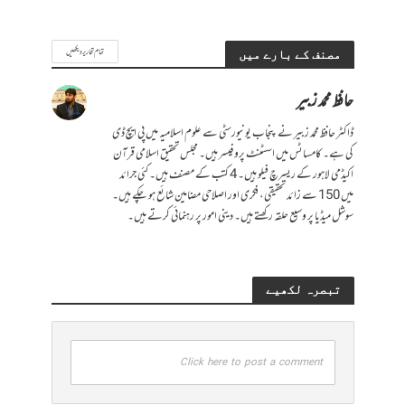
تمام تحاریر دیکھیں
مصنف کے بارے میں
حافظ محمد زبیر
ڈاکٹر حافظ محمد زبیر نے پنجاب یونیورسٹی سے علوم اسلامیہ میں پی ایچ ڈی
کی ہے۔ کامساٹس میں اسسٹنٹ پروفیسر ہیں۔ مجلس تحقیق اسلامی قرآن
اکیڈمی لاہور کے ریسرچ فیلو ہیں۔ 4 کتب کے مصنف ہیں۔ کئی جرائد
میں 150 سے زائد تحقیقی، فکری اور اصلاحی مضامین شائع ہو چکے ہیں۔
سوشل میڈیا پر وسیع حلقہ رکھتے ہیں۔ دینی امور پر رہنمائی کرتے ہیں۔
تبصرہ لکھیے
Click here to post a comment