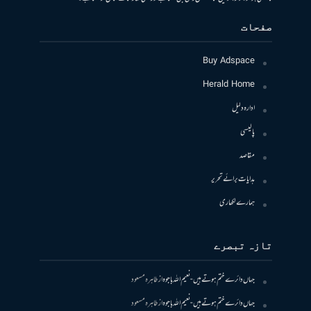
صفحات
Buy Adspace
Herald Home
ادارہ دلیل
پالیسی
مقاصد
ہدایات برائے تحریر
ہمارے لکھاری
تازہ تبصرے
جہاں دائرے ختم ہوتے ہیں- نعیم اللہ باجوہ
از
طاہرہ مسعود
جہاں دائرے ختم ہوتے ہیں- نعیم اللہ باجوہ
از
طاہرہ مسعود