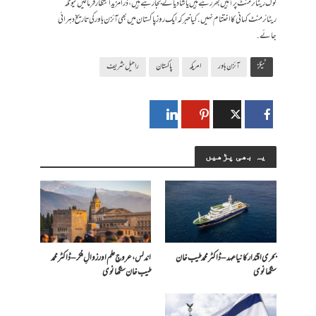
لوگ ریٹائرمنٹ پر آہیں بھر رہے ہیں یا شادیانے بجا رہے ہیں، ذرا مزید انتظار فرما لیں کیونکہ
ریٹائرمنٹ کہانی کا اختتام نہیں. کیا خبر کہ ایک روز پاکستان میں بھی آئزن ہاور کی تاریخ دہرائی
جائے.
ٹیگز
آئزن ہاور
امریکہ
پاکستان
راحیل شریف
یہ بھی پڑھیں
بحری اقتدار کا نیا عہد – ڈاکٹر محمد طیب خان
اندلس، عروجِ علم اور زوالِ فکر – ڈاکٹر محمد
سنگھانوی
طیب خان سنگھانوی