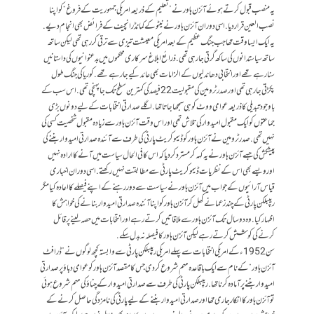
یہ منصب قبول کرتے ہوئے آئزن ہاورنے ”تعلیم کے ذریعہ امریکی جمہوریت کے فروغ“ کو اپنا
نصب العین قرار دیا. اسی دوران آئزن ہاور نے نیٹو کے کمانڈرانچیف کے فرائض بھی انجام دیے.
یہ ایک ایسا وقت تھا جب جنگ عظیم کے بعد امریکی معیشت تیزی سے ترقی کر رہی تھی لیکن ساتھ
ساتھ سیاستدانوں کی ساکھ گرتی جا رہی تھی. ذرائع ابلاغ سرکاری محکموں میں بدعنوانیوں کی داستانیں
سنا رہے تھے اور انتخابی دھاندلیوں کے الزامات بھی عائد کیے جا رہے تھے. کوریا کی جنگ طول
پکڑتی جا رہی تھی اور صدر ٹرومین کی مقبولیت 22 فیصد کی کمترین سطح تک جا پہنچی تھی. اس سب کے
باوجود تبدیلی کا ذریعہ عوامی ووٹ کو ہی سمجھا جاتا تھا. اگلے صدارتی انتخابات کے لیے دونوں بڑی
جماعتوں کو ایک مقبول امیدوار کی تلاش تھی اور اس وقت آئزن ہاور سے زیادہ مقبول شخصیت کسی کی
نہیں تھی. صدر ٹرومین نے آئزن ہاور کو ڈیموکریٹ پارٹی کی طرف سے آئندہ صدارتی امیدوار بننے کی
پیشکش کی جسے آئزن ہاور نے یہ کہہ کر مسترد کر دیا کہ اس کا فی الحال سیاست میں آنے کا ارادہ نہیں
اور ویسے بھی اس کے نظریات ڈیموکریٹ پارٹی سے مطابقت نہیں رکھتے. اسی دوران اخباری
قیاس آرائیوں کے جواب میں آئزن ہاور نے سیاست سے دور رہنے کے اپنے فیصلے کا اعادہ کیا مگر
ریپبلکن پارٹی کے چند زعما نے کھل کر آئزن ہاور کو اپنا آئندہ صدارتی امیدوار بنانے کی خواہش کا
اظہار کیا. وہ دو سال تک آئزن ہاور سے ملاقاتیں کرتے رہے اور انتخابات میں حصہ لینے پر قائل
کرنے کی کوشش کرتے رہے لیکن آئزن ہاور کا فیصلہ نہ بدل سکے.
سن 1952ء کے امریکی انتخابات سے پہلے امریکی ریپبلکن پارٹی سے وابستہ کچھ لوگوں نے ”ڈرافٹ
آئزن ہاور“ کے نام سے ایک باقاعدہ مہم شروع کر دی جس کا مقصد آئزن ہاور کو عوامی دباؤ پر صدارتی
امیدوار بننے پر آمادہ کرنا تھا. ریپبلکن پارٹی کی طرف سے صدارتی امیدوار کے چناؤ کی مہم شروع ہوئی
تو آئزن ہاور کا انکار جاری تھا اور صدارتی امیدوار بننے کے لیے پارٹی کی نامزدگی حاصل کرنے کے