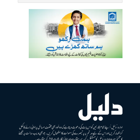
ادارہ ’دلیل‘ اپنے تمام قارئین کو اس بات کی دعوت دیتا ہے کہ وہ خود بھی مختلف مسائل پر اپنی رائے کا کھل
کر اظہار کریں اور اس کے لیے ہر تحریر پر تبصرے کی سہولت کا استعمال کریں۔ جو بھی ویب سائٹ پر لکھنے
کا متمنی ہو، وہ ادارہ ’دلیل‘ کا مستقل رکن بن سکتا ہے اور اپنی نگارشات شامل کرسکتا ہے۔