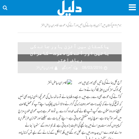
ہوم
<<
پاکستان میں آئزن ہاور جانے کی باتیں اور آنے کی دعوت - کامران ریاض اختر
پاکستان میں آئزن ہاور جانے کی
باتیں اور آنے کی دعوت – کامران
ریاض اختر
08/03/2016
تبصرہ لکھیے
کامران ریاض اختر
آج کل جانے کی باتیں بھی ہو رہی ہیں اور
کچھ لوگ سڑکوں پر بینر لگا کر جانے والے
کو آنے کی دعوت بھی دے رہے ہیں. ویسے دیکھا جائے تو ساٹھ سال کی عمر کچھ ایسی زیادہ بھی نہیں
کہ توقع کی جائے کہ ایک بہت مصروف زندگی گزارنے والا انسان یکایک اپنے آپ کو محض گالف
کھیلنے اور دوستوں سے گپ شپ لگانے تک محدود کر دے. یہ تو وہ عمر ہے جب عمومی طور پر مزاج
میں ٹھہراؤ آ جاتا ہے، سوچ زیادہ منطقی ہوجاتی ہے، اپنے تجربات سے سیکھنے اور متوازن طرز فکر اپنا
کر چیزوں کو درست پیرائے میں جانچنے کی اہلیت بڑھ جاتی ہے. قدیم اردو کے ”سٹھیا“ جانے
والے محاورے اس جدید دور میں بے محل ہو گئے ہیں بلکہ آجکل کے زمانے کے لیے تو یہ کہنا زیادہ