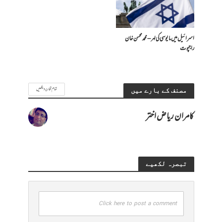
اسرائیل میں مایوسی کی لہر – محمد محسن خان
راجپوت
تمام تحاریر دیکھیں
مصنف کے بارے میں
کامران ریاض اختر
تبصرہ لکھیے
Click here to post a comment