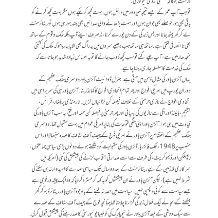
درست ہوگا کہ سکسٹی از دی نیو فورٹی.
تو جب آپ عمر کے ایسے نتیجہ خیز دور میں داخل ہوں، بہت کچھ کر چکے ہوں مگر بہت کچھ کرنے کو
باقی بھی ہو، حوصلے بھی جوان ہوں اور ہمت بڑھانے والی صدائیں بھی بلند ہو رہی ہوں تو ریٹائرمنٹ
لے کر گھر بیٹھ جانا اور بس زندگی کے دن پورے کرنا، نہ صرف اپنے آپ بلکہ ملک و قوم کے ساتھ
بھی ناانصافی لگتی ہے. ساتھ ہی ساتھ جب دھیمے سروں میں یہ راگ بھی الاپا جا رہا ہو کہ ملک کی کشتی
منجدھار میں ہے، آپ چلے گئے تو سب کچھ ڈوب جائے گا تو یہ احساس زیادہ شدید ہوجاتا ہے کہ
ملک کی خدمت کا سلسلہ جاری رہنا چاہیے.
یہاں آئزن ہاور کی مثال ذہن میں آتی ہے. جنرل ڈوائیٹ آئزن ہاور دوسری جنگ عظیم کے
دوران یورپ میں امریکی افواج اور پھر تمام اتحادی افواج کا کمانڈر بنا. آئزن ہاور ہی کی سربراہی میں
اتحادی افواج نے نازی جرمنی کے خلاف فیصلہ کن لڑائیاں لڑیں. نارمنڈی پر یلغار، فرانس،
بیلجیم، ہالینڈ اور اٹلی سے نازیوں کی پسپائی اور پھر جرمنی پر فیصلہ کن حملہ اور فتح، یہ سب آئزن ہاور کی
قیادت میں ہی ہوا. آئزن ہاور اپنی جنگی فتوحات کی بنا پر امریکی عوام میں بہت مقبول تھا. دوسری
جنگ عظیم کے اختتام پر آئزن ہاور نے امریکی فوج کے چیف آف سٹاف کا عہدہ سنبھالا اور اس
منصب پر 1948ء تک فائز رہا. آئزن ہاور کی مقبولیت کو دیکھتے ہوئے دونوں بڑی سیاسی جماعتوں،
ریپبلکن اور ڈیموکریٹ، کی طرف سے اسے صدارتی انتخاب لڑنے کی پیشکش کی گئی (امریکہ میں
سرکاری ملازمین کے لیے ریٹائرمنٹ کے بعد دو سال تک سیاسی عہدے کا امیدوار نہ بن سکنے کی
شرط نہیں ہے)، لیکن آئزن ہاور نے ان پیشکشوں کو یہ کہہ کر مسترد کر دیا کہ وہ ایک پیشہ ور فوجی ہے
جسے سیاست سے کوئی دلچسپی نہیں. سیاست میں حصہ نہ لینے کے باوجود آئزن ہاور ریٹائرڈ ہو کر گھر
بیٹھنے کے بجائے ایک فعال زندگی گزارنا چاہتا تھا چنانچہ فوج کے چیف آف سٹاف کے عہدے
سے سبک دوشی کے بعد آئزن ہاور نے نیویارک کی کولمبیا یونیورسٹی کا صدر بننے کی پیشکش قبول کر لی.