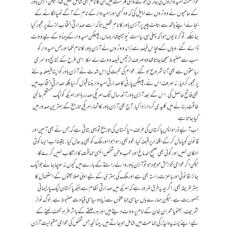
خواہشمند امیدواروں کی جاری ہونے والی فہرست میں ان کا نام بھی شامل نہیں تھا، لیکن آئزن ہاور
کے حامیوں نے ووٹروں سے اپیل کی کہ وہ کسی اور امیدوار کے نام کے آگے ٹھپا لگانے کے
بجاۓ اپنے ہاتھ سے بیلٹ پیپر پر آئزن ہاور کا نام لکھیں تاکہ اسے صدارتی انتخاب لڑنے پر مجبور کیا
جا سکے. تو کرنا یوں ہوا کہ پہلی ہی ریاست نیو ہیمپشائر جہاں ریپبلکن امیدوار کے چناؤ کے لیے ووٹ
ڈالے گئے، وہاں کے پچاس فیصد سے زائد ووٹروں نے آئزن ہاور کا نام لکھا اور جس امیدوار کو
سب سے مضبوط سمجھا جاتا تھا وہ صرف اڑتیس فیصد ووٹ لے سکا. اسی طرح کے نتائج دوسری
ریاستوں سے بھی آنا شروع ہوگئے. عوام کی محبت کی اس شدت نے آئزن ہاور کو اپنا فیصلہ بدلنے
پر مجبور کر دیا. نہ صرف اس نے ریپبلکن پارٹی کا صدارتی امیدوار بننا قبول کر لیا بلکہ صدارتی انتخاب میں
بھی فاتح حاصل کی. اس کے بعد آئزن ہاور آٹھ سال تک امریکی صدر رہا اور امریکہ کو ایک مستحکم عالمی
طاقت بنانے میں کلیدی کردار ادا کیا. آج بھی آئزن ہاور کا شمار امریکی تاریخ کے بہترین صدور میں
کیا جاتا ہے
اب آئیے ذرا واپس پاکستان کی طرف – پاکستان کی تاریخ تو یہی بتاتی ہے کہ جس نے بھی آئین اور
قانون کو پامال کر کے اقتدار پر قبضہ کیا، خود بھی رسوا ہوا اور ملک کو بھی بدحال کیا. یقیناً اب ایسا کوئی
امکان نہیں اور کوئی بھی صحیح الدماغ اور محب وطن شخص ایسی حماقت کا ارتکاب نہیں کرے گا،
لیکن اگر عوامی خواہش موجود ہو تو آئزن ہاور والے راستے کے بارے میں کیوں نہ سوچا جائے جو ایک
جائز، قانونی اور باعزت راستہ بھی ہے اور ملک کی بہتری کے لیے اپنی صلاحیتوں کے استعمال کا
بہتر طریقہ بھی. اگرچہ یہ فرق ضرور ہے کہ امریکہ میں صدارتی نظام ہے جبکہ پاکستان ایک پارلیمانی
جمہوریت ہے، لیکن ہمارے ہاں سیاسی جماعتوں سے زیادہ سیاسی قیادت مضبوط ہے. لوگ نواز
شریف، بھٹو یا عمران خان کے نام پر ووٹ دیتے ہیں اور ہر حلقے کے بااثر افراد ٹکٹ لینے کے
لیے اپنے پسندیدہ لیڈر کی جماعت میں شامل ہو جاتے ہیں. چنانچہ جس شخص کی عوامی مقبولیت آئزن