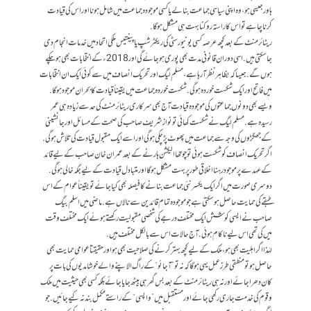
ہاور جیسی ہو، وہ اپنی سیاسی جماعت بنا لے یا کسی موجودہ جماعت میں شامل ہونا اور اس کی قیادت
کرنا چاہے تو اس کا راستہ روکنا بہت ہی مشکل ہوگا.
ریٹائرمنٹ کے بعد کچھ عرصہ کسی یونیورسٹی کی ریکٹر شپ یا پینتیس ملکی اتحاد میں خدمات انجام دی
جا سکتی ہیں. اسی دوران قانونی مدت بھی پوری ہو جائے گی اور 2018ء کے انتخابات بھی ہو چکے
ہوں گے. جیسا کہ بظاہر نظر آ رہا ہے، مسلم لیگ اور تحریک انصاف میں سے کوئی ایک ان انتخابات
میں فاتح اور ایک شکست خوردہ ہوگی. شکست خوردہ جماعت میں یقیناً قیادت کا بحران موجود ہوگا.
ویسے بھی دونوں جماعتوں کی موجودہ قیادت آج بھی سرکاری ریٹائرمنٹ کی حد سے زیادہ ہی عمر
رسیدہ ہے. مسلم لیگ نے شکست کھائی تو نواز شریف صاحب کی صحت کے مسائل اور جانشینی
کے جھگڑوں کی وجہ سے جماعت میں پھوٹ پڑ چکی ہوگی اور اسے ایک مقبول قیادت کی تلاش ہوگی.
اگر تحریک انصاف کو شکست ہوئی تو چوتھا الیکشن ہارنے کے بعد عمران خان صاحب کے لیے قائد
کے عہدے پر موجود رہنا اخلاقی طور پر بہت مشکل ہوگا اور متبادل قیادت کے لیے جگہ خالی ہوگی.
دوسری صورت میں اگر ایک یکسر نئی جماعت بنانے کا فیصلہ بھی کیا جائے تو یقیناً عوام کے اس
طبقے کی حمایت حاصل ہو سکتی ہے جو موجودہ تمام قائدین سے نالاں ہے. ماضی میں اسلم بیگ
صاحب نے ایسی کوشش ایک مختلف درجے کی شخصی مقبولیت رکھتے ہوئے ایک مختلف وقت
میں کی تھی اس لیے ناکام ہوئی. آج حالات اس سے بالکل مختلف ہیں.
لہٰذا اگر اہلیت بھی ہو، ملک کے لیے کچھ بہتر کرنے کی صلاحیت بھی ہو اور حقیقتاً عوامی حمایت بھی
حاصل ہو تو منطقی طرز عمل یہی ہوگا کہ نہ تو ”آجائو“ کے راگ الاپنے والے خوشامدیوں کی بات پر
کان دھرا جائے اور نہ ہی ریٹائرمنٹ کے بعد بس گھر ہی بیٹھ جایا جائے بلکہ کسی بھی حیثیت میں ملک
و قوم کی خدمت جاری رکھی جائے اور مستقبل میں ”واپسی“ کے راستے مکمل بند نہ کیے جائیں. جو