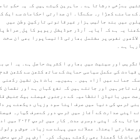
ئیں بےرُخی درشاتا ہے ۔ ماہرین کہتے ہیں کہ یہ حکم نام
کے سامنے کھڑا رہ سکےگا۔ ان صدارتی احکامات سے ایک ک
لوں میں بند جالیس ہزار غیرقانونی تارکینِ وطن میں
نا یہ ہے کہ آیایہ آرڈر جوڈیشل ریویو کا پل ِصراط پا
لاکھوں نفوس پر مشتمل بھارتی ڈائیساپورا بھی ان سخت
رہا ہے ۔
نگریس اور سینیٹ میں بھاری ا کثریت حاصل ہے۔ یہ ا س با
 قیادت کی مکمل سیاسی حمایت کے ساتھ کٹھن سے کٹھن قدم
سکہ جمانے میں آزاد ہیں ۔ ہمیںیہ بات ذہن نشین رکھنی
ئے تاجرہیں اور جانتے ہیں کہ نفع کہاں ہے اور نقصان ک
صت میں بائیڈن انتظامیہ کے درجنوں فیصلے بیک جنبش قل
بنی ٹرمپ کی دنیا میں صرف اپنا سود وزیاں دیکھنے پر دل
نے اپنی صدارت کے آغاز میں ٹرمپ دور کےصرف گیارہ فیصل
رول بیک کئے تھے ۔ باور کیا جاتا ہے کہ اپنی دوسری 
ر سفارتی ایجنڈہ عملانے میں پہلے سے زیادہ جوش و ولولہ
س بات کا گھمنڈ بھی رکھتے ہیںکہ کرہ ٔارض پر ٹرمپ محض 