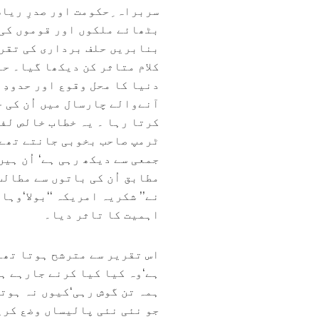
سربراہ ِحکومت اور صدرِ ریا
بٹھائے ملکوں اور قوموں کی 
بنابریں حلف برداری کی تقری
کلام متاثر کن دیکھا گیا۔ حل
دنیا کا محل وقوع اور حدودِ 
آنےوالے چارسال میں اُن کی
کرتا رہا ۔ یہ خطاب خالص لف
ٹرمپ صاحب بخوبی جانتے تھے 
جمعی سے دیکھ رہی ہے‘ اُن ہی
مطابق اُن کی باتوں سے مطالب
نے’’ شکریہ امریکہ ‘‘بولا‘وہا
اہمیت کا تاثر دیا۔
اس تقریر سے مترشح ہوتا تھا 
ہے‘وہ کیا کیا کرنے جارہے ہ
ہمہ تن گوش رہی‘کیوں نہ ہوتی
جو نئی نئی پالیساں وضع کریں