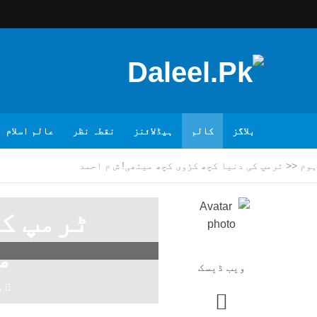
بلاگز
کالم
ہیڈلائنز
نقطہ نظر
عالم اسلام
ہوم
<<
ٹرمپ کی دنیا کچھ کڑوی کچھ میٹھی! ش م احمد
ٹرمپ کی
م
ویب ڈیسک
5