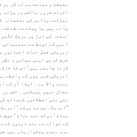
معیشت و سیاست سے لے کر ہر ق
اثرات ضرور بالضرور پڑنے ہی
بھڑکنے یاامن کی مخلصانہ کا
پانے ہیں یا پہلے سے طے شدہ 
اسلحہ کی دوڑ پر بریک لگنی ہ
اِنہی کے توسط سے موسمیاتی ت
زہریلی فصل تمام انسانوں سے
غرض ٹرمپ اپنی سیاسی و نظریا
کرنا چاہتے ہیں ‘ اس کا خاکہ
امریکی شہر یوں کے واسطے ہی 
بننے والا ہے ۔ لہٰذا اُن کے 
نئی نئی اصطلاحوں کےساتھ کی 
’’امریکہ سب سے پہلے ‘ امریکہ
بناؤ ‘ دولت مند بناؤ ‘ خوش
کے حوالے سے بند ذہنوں کے د
ہری بھری پھلواریاں ہیں جن 