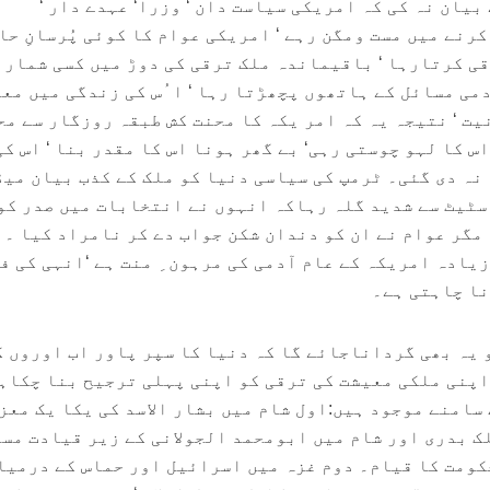
یان نہ کی کہ امریکی سیاست دان ‘ وزرا‘ عہدے دار ‘
رنے میں مست ومگن رہے ‘ امریکی عوام کا کوئی پُرسانِ حا
قی کرتارہا ‘ باقیماندہ ملک ترقی کی دوڑ میں کسی شمار
ٓدمی مسائل کے ہاتھوں پچھڑتا رہا ‘ ا ُس کی زندگی میں مع
یت ‘ نتیجہ یہ کہ امر یکہ کا محنت کش طبقہ روزگار سے م
س کا لہو چوستی رہی‘ بے گھر ہونا اس کا مقدر بنا ‘ اس کی
نہ دی گئی۔ ٹرمپ کی سیاسی دنیا کو ملک کے کذب بیان میڈ
ٹیٹ سے شدید گلہ رہاکہ انہوں نے انتخابات میں صدر کو
مگر عوام نے ان کو دندان شکن جواب دے کر نامراد کیا ۔ 
یادہ امریکہ کے عام آدمی کی مرہون ِ منت ہے ‘انہی کی ف
نا چاہتی ہے۔
 یہ بھی گرداناجائے گا کہ دنیا کا سپر پاور اب اوروں ک
اپنی ملکی معیشت کی ترقی کو اپنی پہلی ترجیح بنا چکاہ
امنے موجود ہیں:اول شام میں بشار الاسد کی یکا یک معزو
لک بدری اور شام میں ابومحمد الجولانی کے زیر قیادت مس
ومت کا قیام۔ دوم غزہ میں اسرائیل اور حماس کے درمیا