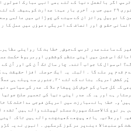
ٹرمپ اگر بالفعل دنیا کے لئے بھی انہی مبارک اصولوں ا
آدرشوں کی خواہش کریں تو جنوری ۲۹ میں جب وہ آخری بار عہدۂ صدارت کوہمیشہ کے لئے
ن کا نوبیل پرائز ان کے سینے کی چوڑائی میں عالمی وسع
نسانی حقو ق اور انصاف کے امریکی دعوؤں میں عمل کا رن
یر کے سامنے صدر ٹرمپ کےجوشِ ِ خطابت کا روایتی مظاہرہ
مالک ا س ضمن میں اپنی منظم کوششوں اورمربوط حکمت عم
؟ اس سوال کا جواب آئندہ چار سال تک اُ ن کی اور اُن کے
م قدم پر ملے گا ۔ البتہ یہ ایک حوصلہ افزا حقیقت ہے ک
ٹرمپ نے اپنے خوابوںکا نیا پُر کشش امریکہ بنانے کے لئے ۲۰؍جنوری سے پہلے 
ی کہ کل جہاں کو خوش کن پیغام ملا کہ صدر کی سیاسی دنی
رستار ہے اور یہ کہ صدر اپنی دنیا کی تعمیر صلح جوئیان
ہیں‘ وہ خطۂ ہائےمبارزت میں امریکن فوجی مداخلت کا خا
ں ہر نوع کالاجسٹک سپورٹ سسٹم لپیٹنے والے ہیں ‘ تشدد ا
فیہ اورعلانیہ ہاتھ پیچھے کھینچنے والے ہیں تاکہ اپنی
ت کو سنبھالا دینےپر مر کوز کرسکیں ۔ انہوں نے یہ کڑوی