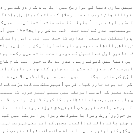
۲ امریکہ ہی نہیں ساری دنیا کی تواریخ میں ایک یاد گار دن کے طور د
۔ اس روز ۷۸ ؍سالہ ڈونالڈ جان ٹرمپ نے جاہ وجلال کے ساتھ کیپٹل ہل واشن
ن صدر کےطور اپنے عہدہ ٔ جلیلہ کا حلف ساتھ اُٹھا لیا۔ امریک
مقد س انجیل پر ہاتھ رکھ کر نومنتخبہ صدر کے لئے حلف 
 واشنگٹن نے عہدہ ٔ صدارت کا حلف لیا تھا۔ اس روایت کے
کی قاضی القضا سے دوسری بار حلف لیا لیکن بائبل پر ہات
ہ خاتونِ اول نے انجیل کے دودو نسخے ہاتھ میں رکھے ہوئ
ہی دنیا میں کھوئے رہے ۔ صدر نے بلاتاخیر اپنا کام کاج
شروع کیا‘ انہوں نے برق رفتاری سے ۸۰؍ سے زائد حکم نامے جاری کئے جو یہ باورک
ا رُخ کس جانب ہوگا۔ انہوں نےسب سے پہلاآرڈرپہلا غیرقان
گراتے ہوئے جاری کیا۔ ٹرمپ اُنہیںملک سے کھدیڑنے کے ل
ھے بغیر کہ اس سے امریکہ میں سستی لیبر فورس کا سلسلہ
 بارے میں بہت جلد انتظامیہ کا کریک ڈاؤن ہونے والاہے۔
ہ برتھ رائٹ سٹیزن شپ آئینی شق توڑتے ہوئے آئندہ ماہ
ن جوڑوں‘ ورک ویزا یا سٹوڈنٹ ویزا پر امریکہ میں قیام
 جنم پانے والے نوزائیدہ بچوں کو امر یکی شہریت نہیں
 ایگزیکٹو آرڈرہے ۔ یہ ا قدام صاف صاف دنیائے ٹرمپ کی