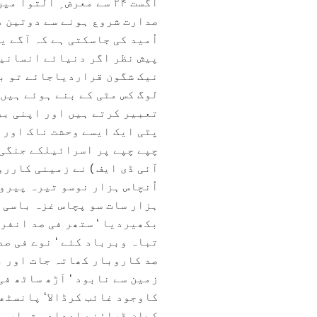
اگست ۲۴ سے معرض ِ التو
صدارت شروع ہونے سے دوتین دن
اُمید کی جاسکتی ہے کہ آگے 
پیش نظر اگر دنیائے انسانیت
نیک شگون قراردیاجائے تو بے
لوگ کس مٹی کے بنے ہوئے ہیں
تعبیر کرتے ہیں اور اپنی بر
پٹی ایک ایسے وحشت ناک اور 
چپے چپے پر اسرائیلکے جنگی 
آئی ڈی ایف ) نے زمینی کار
اُنچاس ہزار نوسو تیرہ پیروج
بکھیردیا ‘ ستھر فی صد انفر
تباہ وبرباد کئے ‘ نوے فی صد
صد کاروبار کھاتہ جات اور م
زمین سے نابود ‘ اَڑھ ساٹھ ف
کاوجود غائب کرڈالا‘ پانسٹھ 
کےان ڈراؤنے اعداد وشمار سے