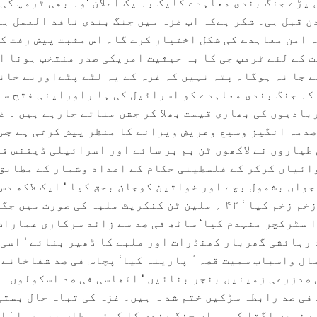
ا میں پڑے جنگ بندی معاہدے کایک بہ یک اعلان ‘وہ بھی ٹرمپ کی
 قبل ہی۔ شکر ہےکہ اب غزہ میں جنگ بندی نافذ العمل ہے 
یہ امن معاہدے کی شکل اختیار کرے گا۔ اس مثبت پیش رفت ک
 کے لئے ٹرمپ جی کا بہ حیثیت امریکی صدر منتخب ہونا ا
 جا نہ ہوگا۔ پتہ نہیں کہ غزہ کے یہ لٹے پٹےاوربے خان
 کہ جنگ بندی معاہدے کو اسرائیل کی ہا راوراپنی فتح سے
بادیوں کی بھاری قیمت بھلا کر جشن مناتے جارہے ہیں ۔ غ
صدمہ انگیز وسیع وعریض ویرانے کا منظر پیش کرتی ہے جس
طیاروں نے لاکھوں ٹن بم بر سائے اور اسرائیلی ڈیفنس فو
روائیاں کرکر کے فلسطینی حکام کے اعداد وشمار کے مطابق
واں بشمول بچے اور خواتین کوجان بحق کیا ‘ ایک لاکھ دس
ہزار سات سو پچاس غزہ باسی زخم زخم کیا ‘ ۴۲ ؍ ملین ٹن کنکریٹ ملبہ کی صورت می
ا سٹرکچر منہدم کیا‘ ساٹھ فی صد سے زائد سرکاری عمارات
 رہائشی گھربار کھنڈرات اور ملبے کا ڈھیر بنائے ‘ اسی 
ال واسباب سمیت قصہ ٔ پارینہ کیا‘ پچاس فی صد شفاخانے 
ی صدزرعی زمینیں بنجر بنائیں ‘ اٹھاسی فی صد اسکولوں
فی صد رابطہ سڑکیں ختم شد ہ ہیں۔ غزہ کی تباہ حال بستی
 نہیں لگتا کہ وہاں جنگ بندی کا کوئی مطلب بھی رہا ‘ ا