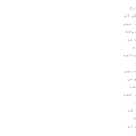
رج
گٹن ڈی
ہ میں
اُٹھانے کی روایت۱۷۸۹ میں اُس وقت
 بر
ھ
ےتھے
راتے ہیں
ونی
ئے
 ختم
 کے
 دی