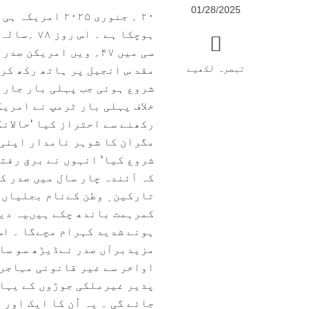
01/28/2025
۲۰ ؍ جنوری ۰۲۵
ہوچکا ہے 
سی میں ۴۷؍ ویں امریک
تبصرہ لکھیے
شروع ہوئی جب پہلی بار جار ج
خلاف پہلی بار ٹرمپ نے امری
رکھنے سے احتراز کیا ‘حالانک
مگران کا شوہر نامدار اپنی 
کہ آئندہ چار سال میں صدر ک
تارکین ِ وطن کےنام بجلیاں 
کمرہمت باندھ چکے ہیںیہ دیک
ہونے شدید کہرام مچےگا ۔ اس
مزیدبرآں صدر نےڈیڑھ سو سال
اواخر سے غیر قانونی مہاجری
پذیر غیرملکی جوڑوں کے یہاں
جائے گی ۔ یہ اُن کا ایک اور