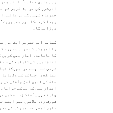
یہ ہماری دعاہے‘ البتہ صدر 
خیرباد کہیں گے تو عالمی ام
پیدا کردےگا اور جمہوریت ‘ ا
دوڑائے گا۔
کیایہ اہم تقریر ایک جم ِ غف
یا امریکہ کے سیاہ وسپید کا
کا باقاعدہ آغاز بھی کریں گے
انتظامیہ کی کارکردگی سے قد
نیا کچھ اچھاکر کے دکھایا بھ
جنگ کی نہیں امن وآشتی کی پ
انداز میں کر نے کے خواہاں 
چاہتے ہیں ‘ جنگ زدہ خطوں می
شورش زدہ علاقوں میں اپنے خ
ساری توجہات امریکہ کی معیش