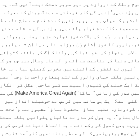
وم وملک کے دروازے پر دیر سویر دستک دینےآئیں گے۔ یہ
 پڑنےہیں‘ اِنہی کی کار فرمائی سے جنگ وجدل کے معرکے
وشیں کامیاب ہونی ہیں، اِنہی کے دم قدم سے صلح نامے طے
سمجھوتے کالعدم قرار پانے ہیں ، اِنہی کی منشا سے دنیا
ے یا بم بارُود کی ہلاکت خیز تجارت مزید پھلنی پھولنی ہ
بدیلیوں کا خون آشام رُخ موڑاجانا ہے یا ان تبدیلیوں 
 لاس اینجلز کیلفورنیا کی ہولناک آگ کی مانند کٹوانی 
تی دنیا کی مناسبت سے آنے والے ماہ وسال میں جو جو کا
 اُنہوں نے لفظوں کے آئینےمیں بخوبی کھینچ لیا ۔ یہ خا
نہیں بلکہ جہاں والوں کے لئے پیغامِ راحت یا وجہ ٔ مصی
ایک ایک جملے کی کلیدی اہمیت سے کسی صاحب ِ عقل کو انکار 
مجال نہیں ہوسکتی ۔ تقریر میں صدر کی زبانی ’’ ماگا‘‘(in
گئی ‘ مثلاً ایک ہی سانس میں ٹرمپ نے جوشیلے انداز میں
 کودوبارہ عظیم بناؤ ‘ محفوظ بناؤ ‘ مشہور بناؤ‘ صحت م
 حال بناؤ‘‘۔ یہ بول کر صدر نے تالیاں پٹوائیں بلکہ مستق
ریچے بھی کھول کر رکھ دئے ۔ یہ الفاظ دنیائے ٹرمپ کی و
کی خوشبوئیںامریکہ کو معطر بنانےمیں کارآمد ثابت ہو