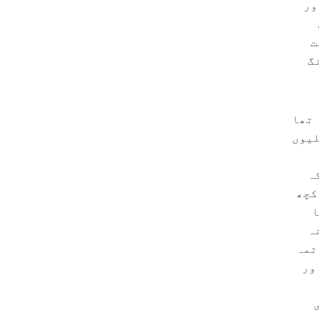
ور
ت
گ
 تھا
لیوں
ہ
ہی عملاً کچھ
ا
ہ
تمہ
ور