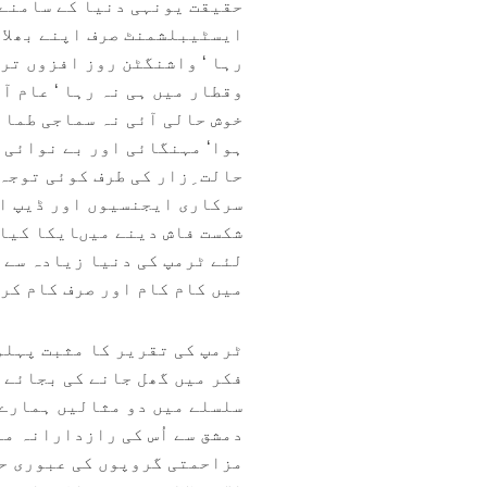
حقیقت یونہی دنیا کے سامنے ب
ایسٹیبلشمنٹ صرف اپنے بھلا ک
رہا ‘ واشنگٹن روز افزوں تر
وقطار میں ہی نہ رہا ‘ عام ا
خوش حالی آئی نہ سماجی طمان
ہوا‘ مہنگائی اور بے نوائی ا
حالت ِزار کی طرف کوئی توجہ 
سرکاری ایجنسیوں اور ڈیپ اس
شکست فاش دینے میںایکا کیا 
لئے ٹرمپ کی دنیا زیادہ سے ز
میں کام کام اور صرف کام کر
ٹرمپ کی تقریر کا مثبت پہلو
فکر میں گھل جانے کی بجائے 
سلسلے میں دو مثالیں ہمارے س
دمشق سے اُس کی رازدارانہ م
مزاحمتی گروپوں کی عبوری حک