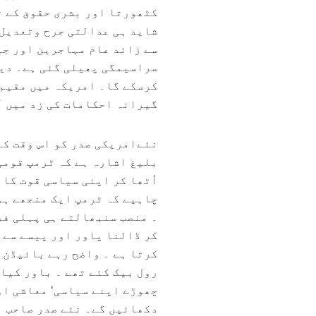
کٹھورتا اور بشری حقوق کے ت
شاید ہی عدالتی جرح وتعدیل 
سے زائد عام مہاجرین اور جی
سراسیمگی پھیلی گئی ہے۔ دیکھ
کرسکے گا۔ امریکہ میں مقیم 
گیرانہ احکامات کی زد میں آ
نئےامریکی صدر کو اس وقت کا
بلیغ اشارہ ہے کہ ٹرمپ قومی
اُٹھا کر اپنی سیاسی قوت کا 
چاہیے کہ ٹرمپ ایک منجھے ہو
۔ منصب سنبھالتے ہی پہلی فر
کر ڈالنا پاور اور پیسے سے 
کرتا ہے ۔ واضح رہے بائیڈن 
چھوڑے اپنے سیاسی‘ معاشی او
دکھائیں گے۔ نئے صدر صاحب ا