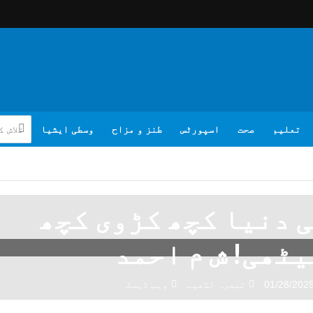
تعلیم
صحت
اسپورٹس
طنز و مزاح
وسطی ایشیا
 دنیا کچھ کڑوی کچھ
یٹھی! ش م احمد
01/28/202
تبصرہ لکھیے
ویب ڈیسک