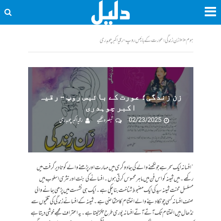
ہوم
<<
زن زندگی؛ عورت کے بائیس روپ - رقیہ اکبر چوہدری
زن زندگی؛ عورت کے بائیس روپ – رقیہ
اکبر چوہدری
02/23/2025
تبصرہ لکھیے
رقیہ اکبر چوہدری
“افسانہ ایک سحر ہے جو لکھنے والے کی جادوگری میں مہارت اور پڑھنے والے کو تادیر گرفت میں
رکھے۔ میں ثمینہ کو اس فن میں ماہر محسوس کرتی ہوں۔ افسانے کی بنت اور نثری اسلوب میں
مسلسل محنت ثمینہ سید کی ایک مضبوط شناخت بنا چکی ہے۔ ایک ہی نشست میں پڑھی جانے والی
صنف افسانہ کسی چونکا دینے والے اختتام کا متقاضی ہے۔ ثمینہ کے افسانے زندگی کی تلخیوں سے
نڈھال ہیں اختتام تک آتے آتے افسانہ پوری طرح جکڑ لیتا ہے۔ یہ اعتراف مجھے خوشی دیتا ہے