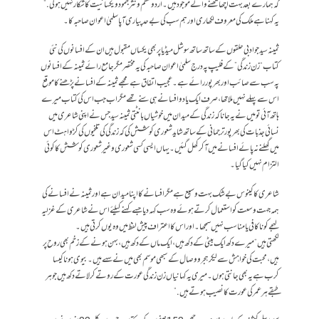
کہ ہمارے بعد بہت اچھا لکھنے والے موجود ہیں۔ اردو نظم و نثر جمود و یکسانیت کا شکار نہیں ہوگی.”
یہ کہنا ہے ملک کی معروف لکھاری اور ہم سب کی بےحد پیاری آپا سلمیٰ اعوان صاحبہ کا۔
ثمینہ سید جو ادبی حلقوں کے ساتھ ساتھ سوشل میڈیا پر بھی یکساں مقبول ہیں ان کے افسانوں کی نئی
کتاب “زن زندگی” کے فلیپ پہ درج سلمیٰ اعوان صاحبہ کی یہ مختصر مگر جامع رائے ثمینہ کے افسانوں
پہ سب سے صائب اور بھرپور رائے ہے۔ عجیب اتفاق ہے مجھے ثمینہ کے افسانے پڑھنے کا موقع
اس سے پہلے نہیں ملا تھا ، صرف ایک یا دو افسانے ہی سنے تھے مگر اب جب اس کی کتاب میرے
ہاتھ آئی تو میں نے یہ جانا کہ زندگی کے میدان میں خوشیاں بانٹتی ثمینہ سید جس نے اپنی شاعری میں
نسائی جذبات کی بھرپور ترجمانی کے ساتھ شاید شعوری کوشش کی کہ زندگی کی تلخیوں کی کڑواہٹ اس
میں گھلنے نہ پائے افسانے میں آ کر کھل گئیں۔ یہاں ایسی کسی شعوری و غیر شعوری کوشش کا کوئی
التزام نہیں کیا گیا۔
شاعری کا کینوس بےشک بہت وسیع ہے مگر افسانے کا اپنا میدان ہے اور ثمینہ نے افسانے کی
ہمہ جہت وسعت کو استعمال کرتے ہوئے وہ سب کہہ دیا جسے کہنے کیلئے اس نے شاعری کے غزلیہ
لہجے کو ناکافی یا مناسب نہیں سمجھا۔ اور اس کا اعتراف پیش لفظ میں وہ یوں کرتی ہیں۔
لکھتی ہیں “میرے دکھ ایک بیٹی کے دکھ ہیں،ایک ماں کے دکھ ہیں،بہن ہونے کے زخم بھی روح پر
ہیں، محبت کی خواہش سے لیکر ہجر و وصال کے سبھی موسم بھی میں نے سہے ہیں۔بیوی ہونا کیسا
کرب ہے یہ بھی جانتی ہوں۔ میری یہ کہانیاں زن زندگی عورت کے روتے کرلاتے دکھ ہیں جو ہر
طبقے ہر عمر کی عورت کا نصیب ہوتے ہیں.”