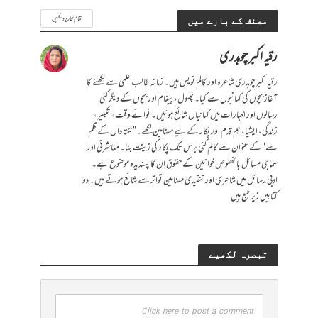
تمام تحاریر دیکھیں
مصنف کے بارے میں
رقیہ اکبر چوہدری
رقیہ اکبر چوہدری شاعرہ اور کالم نویس ہیں۔ زمانہ طالب علمی سے لکھنے کا
آغاز بچوں کی کہانیوں سے کیا۔ پھول، پیغام اور بچوں کے دیگر کئی
رسالوں اور اخبارات میں کہانیاں شائع ہوئیں۔ نوائے وقت، تکبیر،
زندگی، ایشیا، ہم قدم اور پکار کے لیے مضامین لکھے۔"نکتہ داں کے قلم
سے" کے عنوان سے کالم کئی برس تک پکار کی زینت بنا۔ معاشرتی اور
سماجی مسائل بالخصوص خواتین کے حقوق ان کا پسندیدہ موضوع ہے۔
ادبی رسائل میں شاعری اور تنقیدی مضامین تواتر سے شائع ہوتے ہیں۔ دو
کتابیں زیر طبع ہیں
تبصرہ لکھیے
Click here to post a comment