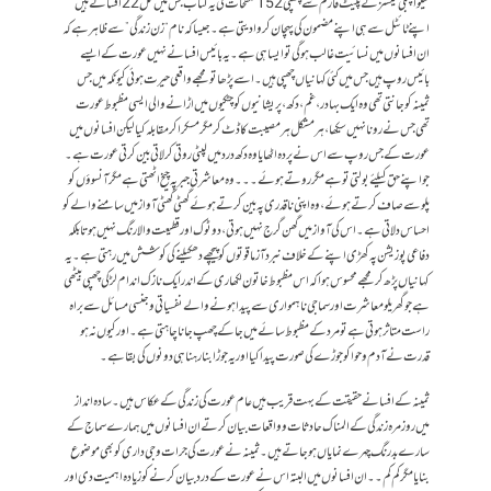
سیوا پبلی کیشنز کے پلیٹ فارم سے چھپی 152 صفحات کی یہ کتاب جس میں کل 22 افسانے ہیں
اپنے ٹائٹل سے ہی اپنے مضمون کی پہچان کروا دیتی ہے۔ جیسا کہ نام “زن زندگی” سے ظاہر ہے کہ
ان افسانوں میں نسائیت غالب ہو گی تو ایسا ہی ہے۔ یہ بائیس افسانے نہیں عورت کے ایسے
بائیس روپ ہیں جس میں کئی کہانیاں چھپی ہیں۔ اسے پڑھا تو مجھے واقعی حیرت ہوئی کیونکہ میں جس
ثمینہ کو جانتی تھی وہ ایک بہادر ،غم ،دکھ ،پریشانیوں کو چٹکیوں میں اڑانے والی ایسی مظبوط عورت
تھی جس نے رونا نہیں سیکھا ،ہر مشکل ہر مصیبت کا ڈٹ کر مگر مسکرا کر مقابلہ کیا لیکن افسانوں میں
عورت کے جس روپ سے اس نے پردہ اٹھایا وہ دکھ درد میں لپٹی روتی کرلاتی بین کرتی عورت ہے۔
جو اپنے حق کیلئے بولتی تو ہے مگر روتے ہوئے۔۔۔وہ معاشرتی جبر پہ چیخ اٹھتی ہے مگر آنسوؤں کو
پلو سے صاف کرتے ہوئے ،وہ اپنی ناقدری پہ بین کرتے ہوئے گھٹی گھٹی آواز میں سامنے والے کو
احساس دلاتی ہے۔اس کی آواز میں گھن گرج نہیں ہوتی ،دو ٹوک اور قطیعت والا رنگ نہیں ہوتا بلکہ
دفاعی پوزیشن پہ کھڑی اپنے کے خلاف نبرد آزما قوتوں کو پیچھے دھکیلنے کی کوشش میں رہتی ہے۔ یہ
کہانیاں پڑھ کر مجھے محسوس ہوا کہ اس مظبوط خاتون لکھاری کے اندر ایک نازک اندام لڑکی چھپی بیٹھی
ہے جو گھریلو معاشرت اور سماجی ناہمواری سے پیدا ہونے والے نفسیاتی و جنسی مسائل سے براہ
راست متاثر ہوتی ہے تو مرد کے مظبوط سائے میں جا کے چھپ جانا چاہتی ہے۔ اور کیوں نہ ہو
قدرت نے آدم و حوا کو جوڑے کی صورت پیدا کیا اور یہ جوڑا بنا رہنا ہی دونوں کی بقا ہے۔
ثمینہ کے افسانے حقیقت کے بہت قریب ہیں عام عورت کی زندگی کے عکاس ہیں۔سادہ انداز
میں روزمرہ زندگی کے المناک حادثات و واقعات بیان کرتے ان افسانوں میں ہمارے سماج کے
سارے بدرنگ چہرے نمایاں ہو جاتے ہیں۔ ثمینہ نے عورت کی جرات و جی داری کو بھی موضوع
بنایا مگر کم کم۔۔ ان افسانوں میں البتہ اس نے عورت کے درد بیان کرنے کو زیادہ اہمیت دی اور