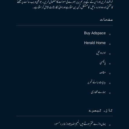
کر اظہار کریں اور اس کے لیے ہر تحریر پر تبصرے کی سہولت کا استعمال کریں۔ جو بھی ویب سائٹ پر لکھنے
کا متمنی ہو، وہ ادارہ ’دلیل‘ کا مستقل رکن بن سکتا ہے اور اپنی نگارشات شامل کرسکتا ہے۔
صفحات
Buy Adspace
Herald Home
ادارہ دلیل
پالیسی
مقاصد
ہدایات برائے تحریر
ہمارے لکھاری
تازہ تبصرے
جہاں دائرے ختم ہوتے ہیں- نعیم اللہ باجوہ
از
طاہرہ مسعود