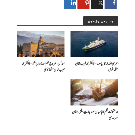
یہ بھی پڑھیں
بحری اقتدار کا نیا عہد – ڈاکٹر محمد طیب خان
اندلس، عروجِ علم اور زوالِ فکر – ڈاکٹر محمد
سنگھانوی
طیب خان سنگھانوی
درحقیقت قلم کا پاسبان ہونا چاہیے- فخرالزمان
سرحدی