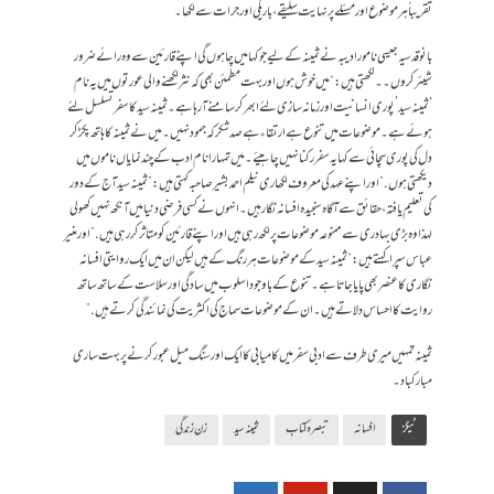
تقریباً ہر موضوع اور مسئلے پر نہایت سلیقے،باریکی اور جرات سے لکھا۔
بانو قدسیہ جیسی نامور ادیبہ نے ثمینہ کےلیے جو کہا میں چاہوں گی اپنے قارئین سے وہ رائے ضرور
شیئر کروں۔۔لکھتی ہیں: “میں خوش ہوں اور بہت مطمئن بھی کہ نثر لکھنے والی عورتوں میں یہ نام
‘ثمینہ سید’ پوری انسانیت اور زمانہ سازی لئے ابھر کر سامنے آ رہا ہے۔ثمینہ سید کا سفر تسلسل لئے
ہوئے ہے۔موضوعات میں تنوع ہے ارتقاء ہے صد شکر کہ جمود نہیں۔میں نے ثمینہ کا ہاتھ پکڑ کر
دل کی پوری سچائی سے کہا یہ سفر رکنا نہیں چاہیئے۔ میں تمہارا نام ادب کے چند نمایاں ناموں میں
دیکھتی ہوں.” اور اپنے عہد کی معروف لکھاری نیلم احمد بشیر صاحبہ کہتی ہیں: ” ثمینہ سید آج کے دور
کی تعلیم یافتہ ،حقائق سے آگاہ سنجیدہ افسانہ نگار ہیں۔انہوں نے کسی فرضی دنیا میں آنکھ نہیں کھولی
لہذا وہ بڑی بہادری سے ممنوعہ موضوعات پر لکھ رہی ہیں اور اپنے قارئین کو متاثر کر رہی ہیں.” اور منیر
عباس سپرا کہتے ہیں: “ثمینہ سید کے موضوعات ہر رنگ کے ہیں لیکن ان میں ایک روایتی افسانہ
نگاری کا عنصر بھی پایا جاتا ہے۔تنوع کے باوجود اسلوب میں سادگی اور سلاست کے ساتھ ساتھ
روایت کا احساس دلاتے ہیں۔ان کے موضوعات سماج کی اکثریت کی نمائندگی کرتے ہیں.”
ثمینہ تمہیں میری طرف سے ادبی سفر میں کامیابی کا ایک اور سنگ میل عبور کرنے پر بہت ساری
مبارکباد۔
ٹیگز
افسانہ
تبصرہ کتاب
ثمینہ سید
زن زندگی