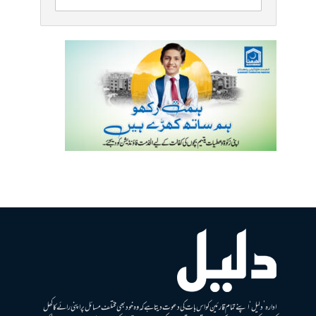
ادارہ ’دلیل‘ اپنے تمام قارئین کو اس بات کی دعوت دیتا ہے کہ وہ خود بھی مختلف مسائل پر اپنی رائے کا کھل