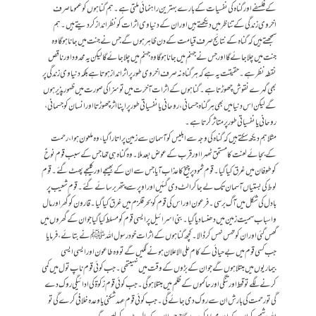
کے فلسفے اور گناہ کی نفسیات کے بارے بہترین راہنمائی ملتی ہے۔ہم گناہوں کوعموما صرف
اخروی زندگی کے تناظر میں دیکھتے ہیں اور ان کے دنیاوی اثرات کو نظر انداز کر دیتے ہیں ۔ ہم
سمجھتے ہیں کہ گناہ کے نتائج صرف قیامت کے دن ظاہر ہوں گے جس نے جنت میں جانا ہو گا وہ
جنت میں چلا جائے گا اور جس نے جہنم میں جانا ہو گا وہ جہنم میں چلا جائے گالیکن یہ محدود اور ناقص
نقطہ نظر ہے۔ حقیقت یہ ہے کہ ہر گناہ نہ صرف اخروی طورپر اثرانداز ہوتا ہے بلکہ دنیاوی زندگی پر
بھی گہرے نقوش چھوڑتا ہے۔گناہوں کے اثرات آخرت میں توسزا کی صورت میں ظہور پذیر ہوں
گے لیکن اس دنیا میں بھی ہر گناہ جسمانی، روحانی یا نفسیاتی طور پر اپنا اثر چھوڑتا اور انسان کو جسمانی ،
روحانی یا نفسیاتی طور پر متاثر کرتا ہے۔
مثلا ہم دیکھ سکتے ہیں کہ گناہ کی وجہ سے ابلیس کو آسمان سے زمین پر اتاراگیا، وہ ملعون ہوا، رحمت
کے بجائے لعنت کا مستحق ٹھہرااور قرب کے عوض بعد ملا۔وہ گناہ ہی تھا جس کے سبب قوم نوحؑ
کو طوفان میں غرق کیاگیا۔قوم ثمود پر چیخ کا عذاب آیا جس سے ان کے بھیجے اور کلیجے پھٹ گئے۔قوم
لوط کی بستیاں آسمان تک لے جا کر الٹ دی گئیں اور اوپر سے پتھر برسائے گئے۔ قوم شعیب پر
بادل کی شکل میں آگ برسی۔ فرعون اور اس کی قوم کوبحر قلزم میں غرق کیا گیا۔ قارون کو گھر اور مال
و اسباب سمیت زمین میں دھنسادیا گیا۔ بنی اسرائیل پر ایسی قوم کو مسلط کیاگیا جو ان کے گھروں میں
گھس گئی اور ان کو تہس نہس کر ڈالا۔کچھ گناہوں کے اثرات خود رسول اللہ ﷺنے بتائے، فرمایا
جب کسی قوم میں بے حیائی کے کام علی الاعلان ہونے لگیں گے تو وہ طاعون اور ایسی ایسی
بیماریوں میں مبتلا ہوں گے جو ان کے بڑوں کے وقت میں نہیںتھی۔ جب کوئی قوم ناپ تول میں کمی
کرنے لگے تو قحط اور تنگی اور حاکموں کے ظلم میں مبتلا ہوگی۔جب کوئی قوم زکوۃ کی ادائیگی روک دے
گی تو رحمت کی بارش ان سے روک دی جائے گی۔ جب کوئی قوم عہد شکنی یا وعدہ خلافی کرے گی تو