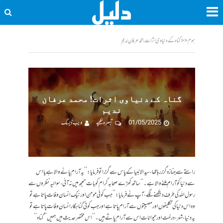
ہوم
<<
گناہ کے دنیاوی اثرات! محمد عرفان ندیم
گناہ کے دنیاوی اثرات! محمد عرفان
ندیم
01/05/2025
تبصرہ لکھیے
ویب ڈیسک
راستے سے جنازہ گزر رہا تھا ،سید الانبیاکے پاس سے گزرا تو فرمایا :’’یہ آرام پانے والا ہے یا اس
سے دنیا کو آرام ملنے والا ہے۔‘‘ساتھ کھڑے صحابہ کرام کو بات سمجھ میں نہ آئی ،سوالیہ نظروں سے
رسول ا للہ کی طرف دیکھنے لگے، آپ نے فرمایا:’’جب کوئی مومن اور نیک انسان وفات پاتا ہے تو
وہ اس دنیا کی تکلیفوں اور مصیبتوں سے آرام پاتا ہے اور جب کوئی گناہگار انسان وفات پاتا ہے تو
یہ دنیا، شہر ، درخت اور حیوانات اس سے آرام پاتے ہیں ۔ ‘‘اس مختصر حدیث میں ہمیں’’ گناہ‘‘