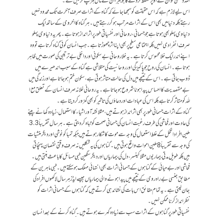
اللہ دشمن کو ان کے اوپر مسلط کردے گا جو جبرا ان کے مال ہڑپ کر لیں گے۔
اس لیے لازم ہے کہ اس حقیقت کو سمجھا جائے کہ گناہ کے اثرات صرف آخرت تک محدود نہیں
رہتے بلکہ دنیا میں بھی اس کے اثرات مرتب ہوکر رہتے ہیں۔ ہر گناہ کا اخروی کے ساتھ ایک
دنیاوی پہلو بھی ہوتا ہے جو جسمانی، روحانی اور نفسیاتی طورپر اثرانداز ہوتا ہے۔پھر یہ دنیاوی پہلو
صرف انفرادی نہیں بلکہ اجتماعی سطح پر بھی اپنا اثر چھوڑتا ہے۔ جب انسان کوئی گناہ کرتا ہے تو وہ
اپنے اندر ایک خلا محسوس کرتا ہے۔ یہ خلا روحانی بے سکونی اور داخلی بے ترتیبی کی صورت میں ظاہر
ہوتا ہے۔ انسان کی روح جو پاکیزگی اورروحانیت کی متلاشی ہے گناہ کے سبب اندھیرے میں
ڈوب جاتی ہے۔اس کے نتیجے میں دل کی حالت متاثر ہوتی ہے، سکون ختم ہو جاتا ہے اور زندگی میں
بے مقصدیت کا احساس پیدا ہوناشروع ہو جاتا ہے۔ یہ روحانی خلا نہ صرف انسان کے تعلق مع ا
للہ کو متاثر کرتا ہے بلکہ اس کی عبادات اور دعاؤں کی تاثیر کو بھی کمزور کر دیتا ہے۔
گناہ کے اثرات جسمانی طور پر بھی اثرا نداز ہوتے ہیں ،مثلانشہ آور اشیاء کا استعمال، زیادہ کھانے پینے
کی عادت اور فحاشی کی طرف رغبت انسان کی جسمانی صحت کو تباہ کر دیتی ہے۔ ہر سال تقریباً 3.3
ملین افراد الکحل کے غلط استعمال کی وجہ سے موت کا شکار ہوتے ہیں جبکہ تمباکو نوشی اور دیگر منشیات
کی وجہ سے تقریباً 8 ملین اموات واقع ہوتی ہیں۔ گناہوں کی یہ شکلیں نہ صرف وقتی نقصان پہنچاتی
ہیں بلکہ طویل مدتی بیماریوں مثلا کینسر، دل کی بیماریاں اور دیگر سنگین طبی مسائل کا باعث بنتی ہیں۔
فحاشی اور بے حیائی کے گناہوں کے جسمانی اثرات بھی انتہائی مہلک ہو سکتے ہیں۔ طبی ماہرین کے
مطابق جنسی بے راہ روی کے نتیجے میں پیدا ہونے والی بیماریاں جیسے ایڈز ہر سال لاکھوں افراد کی
جان لیتی ہے۔ یہ تمام حقائق اس بات کی نشاندہی کرتے ہیں کہ گناہوں کے جسمانی اثرات کو
نظرانداز کرنا ممکن نہیں۔
نفسیاتی طور پرگناہوں کے اثرات سب سے زیادہ گہرے ہوتے ہیں۔ گناہ کرنے کے بعد انسان