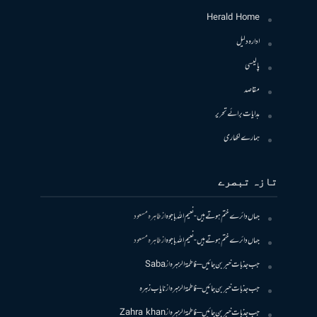
Herald Home
ادارہ دلیل
پالیسی
مقاصد
ہدایات برائے تحریر
ہمارے لکھاری
تازہ تبصرے
جہاں دائرے ختم ہوتے ہیں- نعیم اللہ باجوہ
از
طاہرہ مسعود
جہاں دائرے ختم ہوتے ہیں- نعیم اللہ باجوہ
از
طاہرہ مسعود
جب جذبات خبر بن جائیں – فاطمۃالزہرہ
از
Saba
جب جذبات خبر بن جائیں – فاطمۃالزہرہ
از
نایاب زہرہ
جب جذبات خبر بن جائیں – فاطمۃالزہرہ
از
Zahra khan