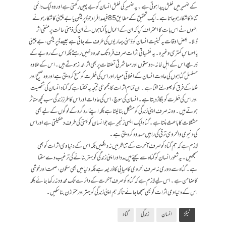
کے ضمیر میں خلش پیدا ہوتی ہے۔ یہ ضمیر کی خلش انسان کو بے چین رکھتی ہے اور وہ ایک دائمی
تناؤ کا شکار ہو جاتا ہے۔ ایک تحقیق کے مطابق85فیصد افراد جو ڈپریشن یا بے چینی کا شکار ہوئے
انہوں نے اس بات کا اعتراف کیا کہ ان کے اعمال یا گناہوں نے ان کی ذہنی حالت پر منفی اثر
ڈالا۔ بعض اوقات یہ کیفیت انسان کو ذہنی بیماریوں کی طرف لے جاتی ہے جیسے ڈپریشن، بے چینی
یا احساسِ کمتری وغیرہ۔ یہ نفسیاتی اثرات صرف فرد تک محدود نہیں رہتے بلکہ اس کے رویے کے
ذریعے اس کے اہلِ خانہ، دوستوں اور معاشرتی تعلقات پر بھی اثرانداز ہوتے ہیں۔ اس کے علاوہ
مسلسل گناہوں کی عادت انسان کے اخلاقی معیار اور اس کی فطرت کومسخ کر دیتی ہے اور وہ صحیح اور
غلط کے فرق کو بھولنے لگتا ہے۔ان تمام اثرات کا مجموعی نتیجہ یہ نکلتا ہے کہ گناہ انسان کی شخصیت
اور اس کی فطرت کو بگاڑ دیتا ہے۔ انسان کی سوچ، اس کی عادات اور اس کا طرزِ زندگی سب کچھ متاثر
ہوتے ہیں۔ وہ نہ صرف اپنی زندگی کو مشکل بنا لیتا ہے بلکہ اپنے اردگرد کے لوگوں کے لیے بھی
مشکلات کا باعث بنتا ہے۔ گناہ ایک ایسی زنجیر ہے جو انسان کو پستی کی طرف دھکیلتی ہے اور اس
کی دنیوی واخروی ترقی کی راہیں مسدود کر دیتی ہے۔
لازم ہے کہ ہم گناہ کو صرف آخرت کے تناظر میں نہ دیکھیں بلکہ اس کے دنیاوی اثرات کو بھی
سمجھیں۔ یہ شعور انسان کو گناہ سے بچنے میں مدد اور اپنی زندگی کو بہتر بنانے کی ترغیب دے سکتا
ہے۔ گناہ سے دوری نہ صرف اخروی کامیابی کا ذریعہ ہے بلکہ دنیا میں بھی سکون، صحت اور خوشی
کا ضامن ہے۔ اس لیے لازم ہے کہ گناہ کو صرف آخرت کے دائرے تک محدود نہ رکھا جائے بلکہ
اس کے دنیاوی اثرات کو بھی سمجھا جائے تاکہ ہم اپنی زندگی کو بہتر اور متوازن بنا سکیں۔
ٹیگز
انسان
زندگی
گناہ