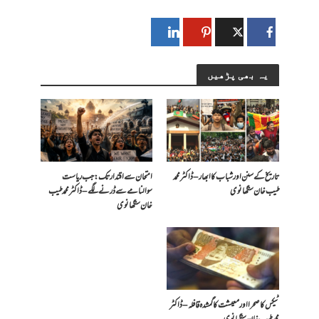
یہ بھی پڑھیں
تاریخ کے سنن اور شباب کا ابھار – ڈاکٹر محمد
امتحان سے اقتدار تک: جب ریاست
طیب خان سنگھانوی
سوالنامے سے ڈرنے لگے – ڈاکٹر محمد طیب
خان سنگھانوی
ٹیکس کا صحرا اور معیشت کا گمشدہ قافلہ – ڈاکٹر