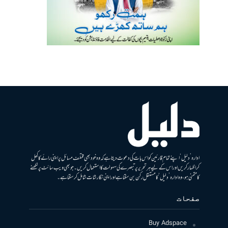
ادارہ ’دلیل‘ اپنے تمام قارئین کو اس بات کی دعوت دیتا ہے کہ وہ خود بھی مختلف مسائل پر اپنی رائے کا کھل
کر اظہار کریں اور اس کے لیے ہر تحریر پر تبصرے کی سہولت کا استعمال کریں۔ جو بھی ویب سائٹ پر لکھنے
کا متمنی ہو، وہ ادارہ ’دلیل‘ کا مستقل رکن بن سکتا ہے اور اپنی نگارشات شامل کرسکتا ہے۔
صفحات
Buy Adspace