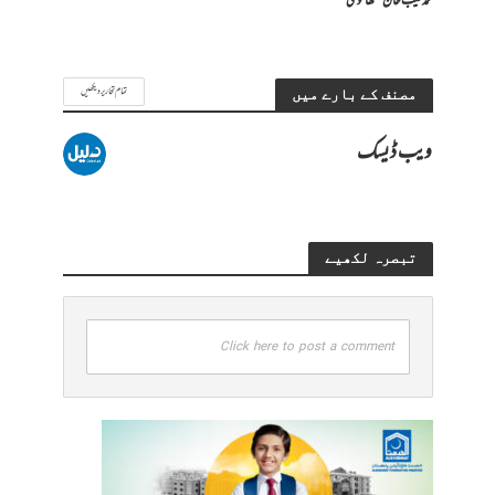
محمد طیب خان سنگھانوی
تمام تحاریر دیکھیں
مصنف کے بارے میں
ویب ڈیسک
تبصرہ لکھیے
Click here to post a comment