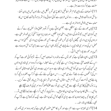
طرفہ عادل، عاقل و بالغ گواہان، حق مہر، عاقل و بالغ فریقین کا ایجاب و قبول۔۔ اس کے علاوہ ولیمہ
سنت ہے جو کرنا بہت بہتر ہے۔۔
11) انصاف کے مابین تمام شرائط قبل از نکاح ہی تحریر شکل میں طے ہوں جس میں نان نفقہ،
رہائش اور وقت شامل ہے۔۔ دونوں طرف سے کوئی اضافی جائز شرط ہو تو بوقت نکاح اس کا
معاہدے میں شامل ہونا ضروری ہے۔۔
12) ہاں عورت کے لیے مشکل ہے، جیلسی ہوتی ہے پر اگر شوہر حقوق و فرائض پورے کرنے
میں کوتاہی نہیں برتتا تو اللہ کی رضا میں راضی ہونا سیکھیں، صرف اپنا سوچنا منفی ترین خود غرضی ہے،
مردوں کی دین داری سمجھنے پر تو پوری تحریر لکھ رکھی ہے، جس عورت کی دین داری سمجھنی ہو اس سے
محض اس کی دوسری شادی پر رائے پوچھ لیں کیونکہ یہی اس کی سب سے بڑی آزمائش اور جـہاد ہے
جس پر ہر عورت پورا نہیں اترتی۔۔
13) ہاں، یہی دیکھا گیا ہے کہ عورتوں کے ساتھ مرد انصاف نہیں کرتے، تو جو کوئی عورت آپ کو
اس کے خلاف ملتی ہے وہ زیادہ تر اس لیے کیونکہ اس نے ہمیشہ اپنے ارد گرد دوسری شادی والوں
میں کسی ایک کو یا سب ہی کو ذلیل و خوار ہی دیکھا ہے، وجہ ؟ دین سے دوری! کوئی عمدہ مثالی نمونے
اس کی آنکھوں کے سامنے آئے ہی نہیں۔۔ اس سوچ کو بدلنے کے لیے اگر آپ بطورِ مرد کچھ کرنا
چاہتے ہیں تو ہمت کریں، قوام بنیں، مثال بنیں اور ان شرائط پر پورا اتریں پھر شوق سے کریں۔۔
یہ نہ ہو کہ پہلی کی گاڑی تو اچھے سے چل نہیں رہی تو اسے لٹکتا چھوڑ کر دوسری کی طرف لپکتے چلے
جائیں۔۔ پہلی کامیاب ہو تب ہی مزید کا سوچیں۔۔ دو کیا چار کرلیں اگر اچھے سے نبھا سکتے ہیں تو۔۔
جس کا پہلا تجربہ اچھا ہو وہ جانتا ہے بیوی کو کیسے خوش رکھا جا سکتا ہے، ایک کو رکھتا آیا ہے تو آپ کو
بھی رکھے گا ان شاء اللہ۔۔
14) آخری نکتہ جو سب سے اہم ہے اور تحریر کا اصل مقصد بھی یہی ہے کہ جو مرد دوسری تیسری