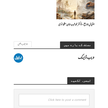
اغتیالِ تاریخ – ڈاکٹر محمد طیب خان سنگھانوی
تمام تحاریر دیکھیں
مصنف کے بارے میں
ویب ڈیسک
تبصرہ لکھیے
Click here to post a comment