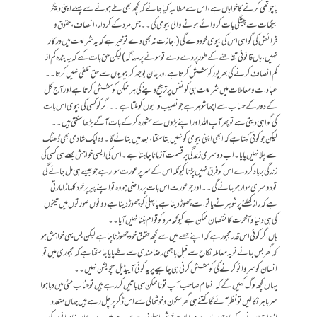
یا چوتھی کرنے کا خواہاں ہے، اس سے مطالبہ کیا جائے کہ کچھ بھی طے ہونے سے پہلے اپنی دیگر
بیگمات سے پیشگی بات کروائے ہونے والی بیوی کی۔۔ جس مرد کے کردار، انصاف، حقوق و
فرائض کی گواہی اس کی بیوی خود دے گی (اجازت نہ بھی دے تو خیر ہے کہ یہ شریعت میں درکار
نہیں، ہاں قانونی تقاضے کے طور پر دے دے تو سونے پر سہاگہ) لیکن حق بات کہے کہ یہ بندہ کم از
کم انصاف کرنے کی بھرپور کوشش کرتا ہے اور جان بوجھ کر بیویوں سے حق تلفی نہیں کرتا۔۔
عبادات و معاملات میں شریعت ہی کو نفس پر ترجیح دینے کی ہر ممکن کوشش کرتا ہے اور آج کل
کے دور کے حساب سے اچھا شوہر ہے جو نصیب والیوں کو ملتا ہے۔۔ اگر کو کسی کی بیوی اس بات
کی گواہی دیتی ہے تو پھر آپ اللہ اور اپنے بڑوں سے مشورہ کرکے بات آگے بڑھا سکتی ہیں۔۔
لیکن جو کوئی کہتا ہے کہ ابھی اپنی بیوی کو نہیں بتا سکتا، بعد میں بتائے گا۔ وہ ایک شادی بھی ڈھنگ
سے چلا نہیں پایا۔ اب دوسری زندگی پر قسمت آزمانا چاہتا ہے۔ اس کی ایسی خواہش بھلے ہی کسی کی
زندگی برباد کردے اس کو فرق نہیں پڑتا کیونکہ اس کے سر پر عورت سوار ہے جو جیسے ہی مل جائے گی
تو دوسری سوار ہو جائے گی۔۔ اور جو عورت اس بات پر راضی ہو وہ تو اپنے پیر پر خود کلہاڑا مارتی
ہے کہ راز کھلنے پر شوہر نے یا تو اسے چھوڑ دینا ہے یا پہلی کو چھوڑ دینا ہے دونوں صورتوں میں تینوں
کی ہی دنیا و آخرت کا نقصان ممکن ہے کیونکہ مرد کو قوام بننا نہیں آیا۔۔
ہاں اگر کوئی اس قدر مجبور ہے کہ اپنے حصے میں سے کچھ حقوق خود چھوڑنا چاہے لیکن بس یہی خواہش ہو
کہ گھر بس جائے تو یہ معاملہ نکاح سے قبل باہمی رضامندی سے طے پایا جا سکتا ہے کہ مجبوری میں تو
انسان کو سروائو کرنے کی کوشش کرنی ہی چاہیے پر یہ کوئی آییڈیل سچویشن نہیں۔۔
یہاں کچھ لوگ کہیں گے کہ انعام صاحب آپ تو ناممکن سی باتیں کر رہے ہیں تو جناب مٹی میں دبا ہوا
سر باہر نکالیں تو نظر آئے گا کتنے ہی گھر سکون و خوشحالی سے اس ڈگر پر چل رہے ہیں جہاں متعدد