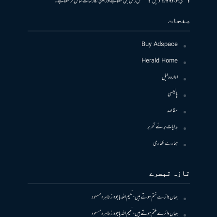
کا متمنی ہو، وہ ادارہ ’دلیل‘ کا مستقل رکن بن سکتا ہے اور اپنی نگارشات شامل کرسکتا ہے۔
صفحات
Buy Adspace
Herald Home
ادارہ دلیل
پالیسی
مقاصد
ہدایات برائے تحریر
ہمارے لکھاری
تازہ تبصرے
جہاں دائرے ختم ہوتے ہیں- نعیم اللہ باجوہ
از
طاہرہ مسعود
جہاں دائرے ختم ہوتے ہیں- نعیم اللہ باجوہ
از
طاہرہ مسعود