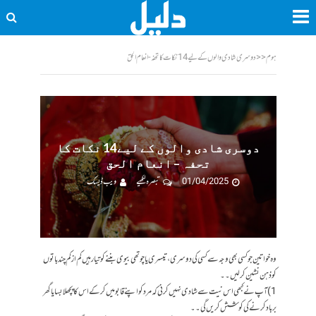
ہوم
<<
دوسری شادی والوں کے لیے14 نکات کا تحفہ - انعام الحق
دوسری شادی والوں کے لیے14 نکات کا
تحفہ – انعام الحق
01/04/2025
تبصرہ لکھیے
ویب ڈیسک
وہ خواتین جو کسی بھی وجہ سے کسی کی دوسری، تیسری یا چوتھی بیوی بننے کو تیار ہیں کم از کم چند باتوں
کو ذہن نشین کرلیں۔۔
1) آپ نے کبھی اس نیت سے شادی نہیں کرنی کہ مرد کو اپنے قابو میں کرکے اس کا پچھلا بسایا گھر
برباد کرنے کی کوشش کریں گی۔۔