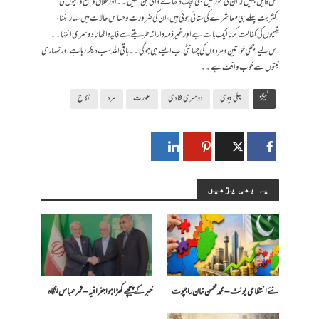
اس قابل بنیں کہ ان کی عورتیں بھی لچک دکھانے والی بن سکیں۔۔ اور طلاق و خلع والیوں کی
اکثریت پہلے ہی معاشرے کی ستائی ہوئی ہیں، ان کی ضرورت و حساس حالات میں سہارا بننا،
یتیموں کی کفالت کرنا ایک بات ہے اور غیر ذمہ دارانہ طریقے سے فایدہ اٹھانا دوسری انتہا۔۔
اس لیے اچھی خواتین و مردوں کی چھانٹی اب ایسے ہی ہوگی۔۔ باقی اللہ سب دیکھ رہا ہے اور تمہاری
نیتوں سے خوب واقف ہے۔۔
ٹیگز
پہلی بیوی
دوسری شادی
عورت
مرد
نکاح
یہ بھی پڑھیں
​نئے انتظامی یونٹ – محمد محسن خان راجپوت
خبر کے پیچھے کھڑا ہوا جغرافیہ – ثمر عباس لنگاہ