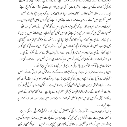
ازواج ہونے کے باوجود سارے معاملات خوش اسلوبی سے ہو رہے ہیں۔ وجہ؟ ان خاندانوں کی
زندگی کی ڈور اللہ کے سپرد ہے، وہ شریعت پر عمل پیرا ہیں اور دنیا سے زیادہ آخرت کو ترجیح دیتے
ہیں۔۔ ہمارا حلقہ بعض اوقات اتنا محدود اور اپنے جیسا ہی ہوتا ہے کہ دین پر چلنے والے اجنبی
ہمیں نظر ہی نہیں آتے۔۔ میرے معاملات رہتے ہیں تو ایسے کئی گھروں کا میں عینی شاہد ہوں۔۔
تحریر کی دوسری اہم وجہ یہی ہے کہ پچھلے چند دنوں میں ہم سے کئی خواتین نے رابطہ کیا اور اپنی
تفصیلات بھیجی ہیں کہ وہ دوسری بیوی بننے پر تیار ہیں لیکن کسی کو ایسے دین دار ملتے نہیں یا جو دین کا
نام لینے والے ہیں وہ بھی چھپ کر شادی کرنا چاہتے ہیں۔۔ مشورے کو چونکہ ہم امانت سمجھتے ہیں
جس کا جواب ہمیں اللہ کو دینا ہوگا تو کچھ نکات اس پر تحریر کرنا ضروری محسوس ہوئے کیونکہ کئی کیسز
ایسے بھی آتے ہیں جہاں دوسری شادی کی وجہ سے مسائل شدید بگڑے ہوئے نظر آتے ہیں۔
وجہ ؟ شریعت اور اللہ کو اپنی زندگی کا مرکز نہیں بنا رکھا تھا، دین داری محض عبادات تک تھی اور
معاملات میں یا تو شوہر ظالم ترین یا اس کی کوئی بیوی گھر بسنے دینا ہی نہیں چاہتی۔۔
اسی وجہ سے بہت ضروری ہے کہ بعد کے پچھتاوے کے بجائے پیشگی احتیاط برتی جائے، ہمیں
بخوبی اندازہ ہو گیا ہے کہ اچھے مردوں کی کس قدر ڈیمانڈ ہے اس وقت اور افسوس کہ اسی قدر قلت بھی
ہے۔۔ زیادہ خوش نہ ہوں یہی حال خواتین کی اکثریت کا بھی ہے۔۔ لیکن جسے ایسا کوئی فیصلہ کرنا
ہو اسے شریعت کے ساتھ ساتھ زمینی حقائق بھی معلوم ہونے چاہیے، اور انتظامی امور کے طور پر
یہ نکات پیش کیے ہیں جن میں تمام کا تعلق شریعت سے بلواسطہ نہیں پر بلا واسطہ احتیاط کے طور پر
ہے ضرور۔۔
یہاں اگر ان مردوں نے آکر رولا ڈالنے کی کوشش کی ناں کہ ہم نے کوئی اچھوتی بات کی ہے جو
ناممکنات میں سے ہے، تو خواتین سمجھ لیں کہ ایسے مردوں کے پلو سے نہیں بندھنا، یہی وہ لوگ ہیں
جو انصاف نہیں کر سکتے نیز غلطیوں اور حقائق کی نشاندہی پر سیخ پا ہو جاتے ہیں۔۔ نیز اگر کسی خاتون