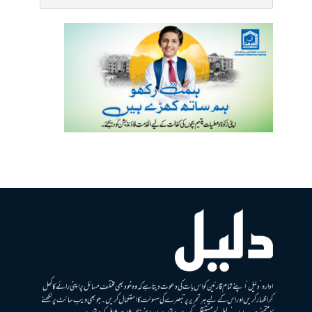
ادارہ ’دلیل‘ اپنے تمام قارئین کو اس بات کی دعوت دیتا ہے کہ وہ خود بھی مختلف مسائل پر اپنی رائے کا کھل
کر اظہار کریں اور اس کے لیے ہر تحریر پر تبصرے کی سہولت کا استعمال کریں۔ جو بھی ویب سائٹ پر لکھنے