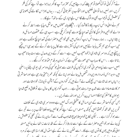
نے آکر کوئی نوا کٹا کھولا تو ہم پہلے کہہ دیتے ہیں کہ محترمہ آپ کا گھر بسا ہوا ہے تو اپنے گھر کی فکر
کریں، اور نہیں بسا تو اپنی غلطیوں اور انتخاب پر نظرِ ثانی کریں۔۔ یہاں بھڑاس نکالنے کی بھونڈی
کوشش کی تو جواب بھی دو ٹوک ملے گا اس لیے تیاری کے ساتھ آئیے گا۔۔
ہم نے اپنی واٹس ایپ ریکارڈ کا شمار کیا۔۔ پچھلے چند مہینوں میں سوشل میڈیا سے رابطہ کرنے
والے خواتین و افراد کی کالز کی تعداد پانچ سو سے تجاوز کر چکی ہے، سب ہی کے مختلف مسائل و
پریشانیاں۔۔ ہمارے واٹس ایپ گروپس میں بھی خواتین و حضرات کی تعداد پانچ سو تک ہے اور
جن سب کو ہی ہم تقریباً جانتے ہیں اور ان کی اکثریت سے کال پر بات کرنے کے بعد ہی اس نتیجے
پر پہنچے ہیں کہ دوسری شادی از خود معیوب نہیں ہے، اسے کرکے دین و عدل سے ہٹ جانا معیوب
بناتا ہے۔۔ اس کا سدباب اسی صورت ممکن ہے کہ انسان ہر قدم محتاط ہوکر رکھے۔۔
ہمیں سب سے زیادہ حیرانی کنواری لڑکیوں کی طرف سے ہوئی جو کسی کی دوسری بیوی بننے پر راضی
ہیں، وجہ ؟ بس ذمہ دار و دین دار شخص مل جائے اور اپنا لے کیونکہ عمر بڑھتی جا رہی ہے اور معاشرتی
برائیاں اور خدشات اس نہج تک لے آئے ہیں کہ کنواروں کے آپشن، ڈیمانڈز، خواہشات اور
حرکات و عادات سے شدید بیزاریت ہوتی ہے۔۔ جب کنواریوں کا یہ حال ہے تو طلاق و خلع شدہ یا
بیواؤں کا منظر کیا ہوگا؟ احساس پیدا کریں اور اللہ سے ڈریں۔۔
جس کسی کو معاشرے کے ان مسائل کا حقیقی ادراک نہیں ہے وہ دوسری شادی کے خلاف
تحریریں لکھ لکھ کر تھکتا نہیں کیونکہ یہ مسئلہ اس کے اپنے گھر کا نہیں یا وہ غلط انتخاب پر برے تجربے
سے ہوکر گزرا ہے۔۔ لیکن نکاح خواہ پہلا ہو یا چوتھا جب تک اسے آسان بنانے کی عملی کوشش نہ
کی جائے اور خواتین و حضرات کے لیے اسے نارملائز کرنے کے اقدامات نہ اٹھائے جائیں مسئلہ
اپنی جگہ وہیں جوں کا توں ہی رہے گا۔ اسے ممکن بنانے کے لیے اعتدال کا راستہ یہی ہے کہ مرد