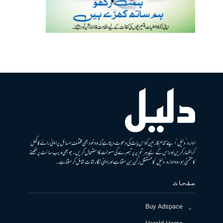
ادارہ ’دلیل‘ اپنے تمام قارئین کو اس بات کی دعوت دیتا ہے کہ وہ خود بھی مختلف مسائل پر اپنی رائے کا کھل
کر اظہار کریں اور اس کے لیے ہر تحریر پر تبصرے کی سہولت کا استعمال کریں۔ جو بھی ویب سائٹ پر لکھنے
کا متمنی ہو، وہ ادارہ ’دلیل‘ کا مستقل رکن بن سکتا ہے اور اپنی نگارشات شامل کرسکتا ہے۔
صفحات
Buy Adspace