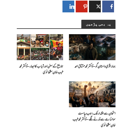
یہ بھی پڑھیں
ہمارا قومی داستان گو – ڈاکٹر محمد مشتاق احمد
تاریخ کے سنن اور شباب کا ابھار – ڈاکٹر محمد
طیب خان سنگھانوی
امتحان سے اقتدار تک: جب ریاست
سوالنامے سے ڈرنے لگے – ڈاکٹر محمد طیب
خان سنگھانوی