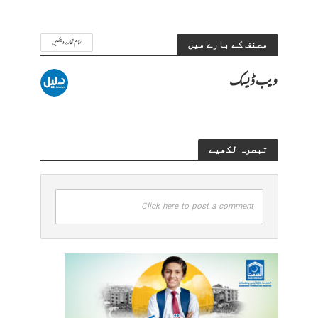
تمام تحاریر دیکھیں
مصنف کے بارے میں
ویب ڈیسک
تبصرہ لکھیے
Click here to post a comment