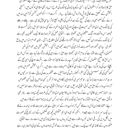
شرح 59 فیصد رہی ۔۳۲۷۶ پولنگ مراکز کی طرف رُ خ کر کے رائے دہندگان نے اپنے جمہوری
حق کا بڑھ چڑھ کر استعمال کیا ۔ مئی کے پارلیمانی پولنگ کی طرح اس بار بھی مقامی لوگوں میں اسمبلی
الیکشن کے تعلق سے کافی جوش وخروش دیکھا گیا ۔ یہ۵؍ اگست ۲۰۱۹ کو جموں کشمیر کو آئین ِ ہند میں
دئے گئےخصوصی درجے کی تنسیخ کے بعد لوگوں کی پہلی وسیع الاثر سیاسی پیش قدمی ہے ۔ پہلے مرحلے
کی پولنگ میں انڈیا الائنس سمیت بی جے پی اور پی ڈی پی وغیرہ کے کئی سابقہ ایم ایل ایز کی قسمت کا
فیصلہ اس وقت ووٹنگ مشینوں میں محفوظ ہے ۔انتخابی عمل کی شروعات کا نیک شگون یہ بھی ہے
کہ پولنگ کے دوران کہیں سے کسی ناخوشگوار واقعے کی کوئی اطلاع نہ آئی۔ شاید عوام الناس میں بالغ
نظری‘ سیاسی شعور اور جمہوریت نوازی کی اہمیت سمجھ میں آگئی ۔ ا لیکشن عمل میں عوام کی غیر
معمولی دلچسپی سے لگتا ہے کہ عام آدمی سمجھتا ہے حق رائے دہی کی قدروقیمت کیا ہے ‘ وہ کس طرح
اس حق کا صحیح استعمال کرکے اپنی تقدیر آپ بنانے کامجاز ہوسکتا ہے۔ مثبت سوچ کی اسی نہج کے
چلتے اب کی بار لوگ اپنے حق ِرائے دہی کو کافی اہمیت دے رہےہیں ۔ اگرچہ الیکشن مہم میں تادیر
گہماگہمی کی جگہ سستی پائی گئی مگر انجینئر رشید کی تہاڑ جیل سے مختصرمدت کی رہائی سے شہ سرخیوں کا
درجۂ حرارت بہت بڑھ گیا ۔ تاہم میری کوتاہ بین نگاہ میں تادم تحریر کسی خاص پارٹی یا کسی مخصوص
آزاد اُمیدوار کے حق میں کوئی انتخابی لہر چل رہی ہو‘ ایسا تاثر انتخابی میدان کے مناظر سے اخذ نہیں ہو
رہا۔ البتہ مبصرین کا قیاس ہے کہ عام ووٹروں کا میلان انڈیا الائنس کی طرف کچھ زیادہ ہے۔ پھر بھی
وثوق سے نہیں کہا جاسکتا کہ عام ووٹر پولنگ بُوتھ کے اندر کس من پسند جماعت کے پلڑے میں
اپنے اعتماد کا وزن ڈال دے گا ‘ کس آزاد اُمیدوار کے سر اپنی بے محابہ حمایت کا سہرا باندھ لے گا
۔ یہ ایک سربستہ راز ہے جسے ۸؍ اکتوبر کو ای وی ایم مشینیں کچھ ہی گھنٹوں کے اندر نتائج کی صورت
میں اُگل دیں گی ۔ فی الحال ہم یہ دیکھ رہے ہیں کہ یہاں سیاست کی ہانڈی میں بہت سارے انتخابی
منشوروں کے کاغذی خواب پک رہے ہیں ‘ بہت سارے خوش نما وعدوں کے خیالی جنت بن رہے