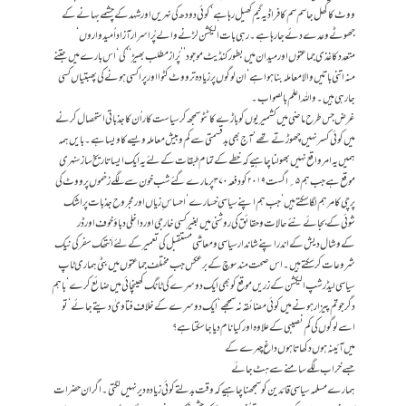
ووٹ کا کھل جا سم سم کا فراڈیہ گیم کھیل رہا ہے‘ کوئی دودھ کی نہریں اور شہد کے چشمے بہانے کے
جھوٹے وعدے دئے جا رہا ہے۔ رہی بات الیکشن لڑنے والے پُراسرار آزاد اُمیدواروں ‘
متعددکاغذی جماعتوں اور میدان میں بطور کنڈیٹ موجود ’’پُراز مطلب بھیڑ‘‘ کی‘ اس بارے میں جتنے
منہ اتنی باتیں والا معاملہ بناہواہے ‘ ان لوگوں پر زیادہ تر ووٹ کٹوا اور پراکسی ہونے کی پھبتیاں کسی
جارہی ہیں ۔ واللہ اعلم بالصواب۔
غرض جس طرح ماضی میں کشمیریوں کو باڑے کا ٹٹو سمجھ کر سیاست کار اُن کا جذباتی استحصال کر نے
میں کوئی کسر نہیں چھوڑتے تھے‘ آج بھی بد قسمتی سےکم وبیش معاملہ و یسے کاویسا ہے۔ بایں ہمہ
ہمیں یہ امرواقع نہیں بھولنا چاہیے کہ خطے کے تمام طبقات کے لئے یہ ایک ایسا تاریخ ساز سنہری
موقع ہے جب ہم۵؍ اگست ۲۰۱۹کو دفعہ ۳۷۰ پر مارے گئے شب خون سے لگے زخموں پر ووٹ کی
پرچی کا مرہم لگا سکتے ہیں ‘ جب ہم اپنے سیاسی خسارے ‘ احساس ِ زیاں اور مجروح جذبات پر اشک
شوئی کے بجائے نئے حالات وحقائق کی روشنی میں بغیر کسی خارجی اور داخلی دبا ؤخوف اور ڈر
کےوشال دیش کے اندر اپنے شاندار سیاسی ومعاشی مستقبل کی تعمیر کے لئے اَنتھک سفر کی نیک
شروعات کر سکتے ہیں۔ اس صحت مند سوچ کے برعکس جب مختلف جماعتوں میں بٹی ہماری ٹاپ
سیاسی لیڈرشپ الیکشن کے زریں موقع کو بھی ایک دوسرے کی ٹانگ کھینچائی میں ضائع کرے ‘ باہم
دگر جوتم پیزار ہونے میں کوئی مضائقہ نہ سمجھے‘ ایک دوسرے کے خلاف فتاویٰ دیتے جائے ‘ تو
اسے لوگوں کی کم نصیبی کے علاوہ اور کیا نام دیا جاسکتا ہے ؟
میں آئینہ ہوں دکھاتا ہوں داغ چہرے کے
جسے خراب لگے سامنے سے ہٹ جائے
ہمارے مسلمہ سیاسی قائدین کو سمجھنا چاہیے کہ وقت بدلتے کوئی زیادہ دیر نہیں لگتی ۔ اگر ان حضرات