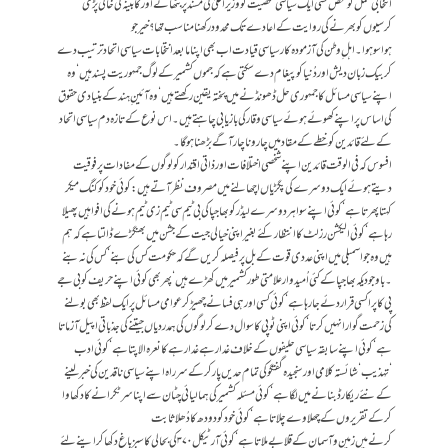
انتخابی عمل کو محض کسی ایک سیاسی شخصیت کووزیراعلیٰ کی مسند پر بٹھانےاور کابینہ کی خالی پڑی
کرسیوں کو بھرنے کی روایت کے اعادے تک محدود رکھنا مناسب تھا؟ خیر جو
ہوا سو ہو ا۔ اہل ِوطن کی آزمودہ کار سیاسی قیادت اب بھی اپنا مابعد انتخابات سیاسی اتحاد ترتیب دے
کر بیک زبان دیش اور دُنیا کو پیغام دے سکتی ہےکہ جموں کشمیر کے لوگ جمہوریت پسندہیں ‘ وہ
اپنے سیاسی مسائل کا جمہوری حل ڈھونڈنے میں پختہ یقین رکھتے ہیں ‘ وہ آئین ِ ہند کے بنیادی حقو ق
کی اساس پر اپنے کھوئے ہوئےسیاسی وقار کی بازیابی چاہتے ہیں ۔ اس نوع کے تازہ دم سیاسی اتحاد
کے لئے قائدین کوخطے کے مقاد میں چار وناچارآگے بڑھنا ہوگا ۔
افسوس کہ فی الوقت قائدین اپنے شخصی اختلافات اور ذاتی اقتدار کو لوگوں کے مفادات پر فوقیت
دیتے ہوئے ایک دوسرے کی پگڑیاں اچھالنے میں مصروف نظر آتے ہیں : کوئی خود کو کنگ میکر
کہتا پھرتا ہے ‘ کوئی اپنے سوا ہر دوسرے لیڈر کو بھاجپا کی بی ٹیم سی ٹیم زی ٹیم ہونے کی افواہیں پھیلا
رہاہے‘ کوئی الیکشن رزلٹ کا انتظار کئے بغیراپنی خیالی جیت کے جشن میں بھنگڑے ڈالتا ہے کہ ہم
ہیں وہ جو اسمبلی میں اپنی عددی قوت کے بل پر فیصلہ کریں گے کہ حکومت کس کی بنے ‘کس کی نہ بنے
۔باوجود یکہ بھاجپا کے کئی اُمیدوار علامتی طورکشمیرمیں کھڑے ہیں‘ پھر بھی کوئی اپنے حریف کوبی جے
پی کا پراکسی قرار دئے جارہا ہے ‘ کوئی کسی اور ہی فسانے چھیڑ کر عوامی مسائل پر ایک لفظ بھی بولنے
کی زحمت گوارا نہیں کرتا‘ کوئی اپنی ٹوپی کا سوال دے کر لوگوں کی ہمدردیاں جیتنے کی جذباتی اپیل آزماتا
ہے ‘ کوئی اپنے سابقہ سیاسی حلیفوں کے خلاف غدار ہے غدار ہے کا نعرہ الاپتا ہے ‘ کوئی ادب
‘تہذیب‘ شائستہ کلامی اور سنجیدہ گفتگو کی تمام حدیں پار کر کے سرراہ اپنے سیاسی ناقدین کی خبر لینے
کے نئے ریکارڈ بنا نےمیں لگاہے‘ کوئی مسئلہ کشمیر کی ہمالیائی چٹان سے اپنا سر ٹکرانے کا دکھاوا
کرکے تقریروں کے چھلاوے چلاتا ہے ‘ کوئی خود کو دودھ کا دُھلا ثابت
کر نے میں زمین وآسمان کے قلابے ملاتا ہے‘ کوئی آرٹیکل ۳۷۰ کی بحالی کا سبزباغ دکھا کر اپنے لئے