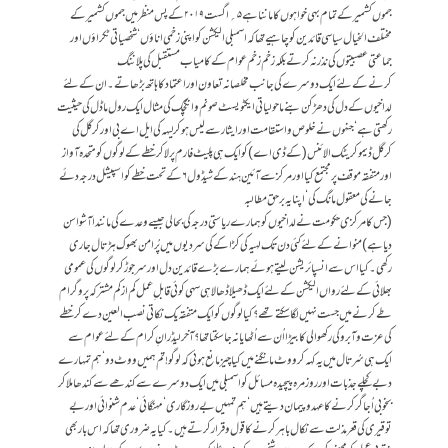
جموں کشمیر کے تمام بہی خواہوں کا ماننا ہے ۵؍ اگست ۲۰۱۹ کے پس منظر میں جموں کشمیر کے
مختلف ا لخیال سیاسی قائدین کو چاہیے تھا کہ اسمبلی الیکشن کواپنی زخمی ا نا ؤں ‘ شخصیاتی ٹکراؤں اور
جماعتی عصبیتوں کی نذر نہ کرتے بلکہ زخم زخم عوام کے کامیاب مستقبل کی پلاننگ
کر نے کے لئے ایک دوسرے کی جانب مخلصانہ تعاون ا وراعتماد کا ہاتھ بڑھاتے۔ ان کے لئے
لداخیوں کے دل کی دھڑکن بنے ماحولیاتی ایکٹویسٹ صونم وانگچک کی مثال ایک رول ماڈل کی حیثیت
رکھتی ہے‘ جنہوں نے خلوص واستقامت اور ایثارسے لیس ہوکر لیہہ کی ایل اے بی اور کرگل کی
کرگل ڈیموکریٹک الائنس( کے ڈی اے) کو ایک ہی پلیٹ فارم پر لاکر خطے کے لوگوں کو متحدہ آواز
اور متفقہ موقف پر مجتمع کیا اور مرکز سے آئین ہند کے شیڈول ۶ کے تحت خطے کو اسپیشل درجہ دئے
جانے کی معقول مانگ کی ‘ اپنا یہ برحق مطالبہ
( جس کا مرکزی حکومت نے لداخیوں کو ہمارے ریاستی درجہ کی بحالی جیسے وعدے کی مانند ا آشواسن
دیا ہے ) منوانے کے لئے کئی دن تک لہیہ کی کڑاکے کی سردیوں میں پُر امن بھوک ہڑتال جاری
رکھی۔ کیا اس سے انسپائریشن لیتے ہوئے ہمارے بڑے قائدین دل اور سر جوڑ کر لوگوں کی عمومی
بھلائی کے لئے رواں الیکشن کے لئے ایک ڈھیلا ڈھالا ہی سہی کوئی قابل ِ عمل کم ازکم مشترکہ پروگرام
طے کرنےمیں جست نہیں لگا سکتے تھے ؟کیا لوگوں کو ایک متفقہ یک نکاتی نصب العین دےکرخطے
کی عزت وآبرو کی رکھوالی کا بیڑا اُن سے اُٹھایا نہ جاسکتا تھا؟ آخرلیڈرانِ کرام کے لئے عوام سے
ایک ہی سُرتال میں یہ کہہ کر ووٹ مانگنے میں کیا چیز مانع ہوئی کہ لوگو! تم ہمیں ووٹ دو‘ہم تمہارے
دبے کچلے جذبات اور روز مرہ پیچیدہ مسائل کو اسمبلی میں ایک دوسرے سے کندھے سے کندھا ملاکر
بخوبی اُجاگر کرنے کا عہد وپیمان دیتے ہیں ‘ ہم تمہیں بے روزگاری‘ مہنگائی‘ عدم شنوائی اور بے
توقیری کی قعر مذلت سے نکال باہر کرنے کا قول وقرار کر تے ہیں۔کیا یہ ضروری تھا کہ اس بار بھی