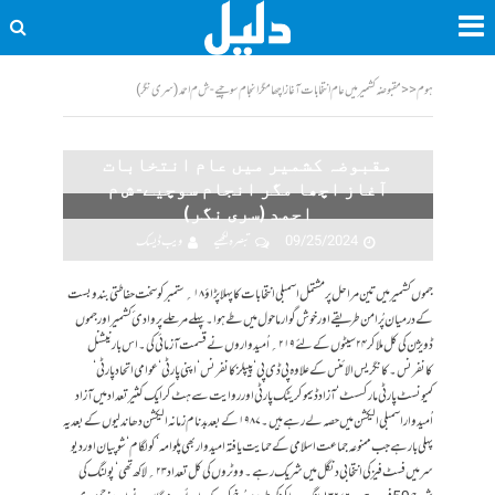
ہوم
<<
مقبوضہ کشمیر میں عام انتخابات آغاز اچھا مگر انجام سوچیے- ش م احمد (سری نگر)
مقبوضہ کشمیر میں عام انتخابات
آغاز اچھا مگر انجام سوچیے- ش م
احمد (سری نگر)
09/25/2024
تبصرہ لکھیے
ویب ڈیسک
جموں کشمیر میں تین مراحل پرمشتمل اسمبلی انتخابات کا پہلاپڑاؤ ۱۸؍ ستمبر کو سخت حفاطتی بندوبست
کے درمیان پُرامن طریقے اور خوش گوار ماحول میں طے ہو ا۔ پہلے مرحلے پر وادی ٔ کشمیر اور جموں
ڈویژن کی کل ملاکر۲۴ سیٹوں کے لئے ۲۱۹؍اُمیدواروں نے قسمت آزمائی کی ۔ اس بار نیشنل
کانفرنس ۔ کانگریس الائنس کے علاوہ پی ڈی پی ‘ پیپلز کانفرنس‘ اپنی پارٹی‘ عوامی اتحاد پارٹی ‘
کمیونسٹ پارٹی مارکسسٹ ‘آزاد ڈیموکریٹک پارٹی اور روایت سے ہٹ کر ایک کثیر تعداد میں آزاد
اُمیدوار اسمبلی الیکشن میں حصہ لے رہے ہیں۔ ۱۹۸۷ کے بعد بدنام زمانہ الیکشن دھاندلیوں کے بعد یہ
پہلی بار ہے جب ممنوعہ جماعت اسلامی کے حمایت یافتہ امیدوار بھی پلوامہ‘ کولگام‘ شوپیان اور دیو
سر میں فسٹ فیز کی انتخابی دنگل میں شریک رہے۔ووٹروں کی کل تعداد ۲۳؍ لاکھ تھی ‘ پولنگ کی