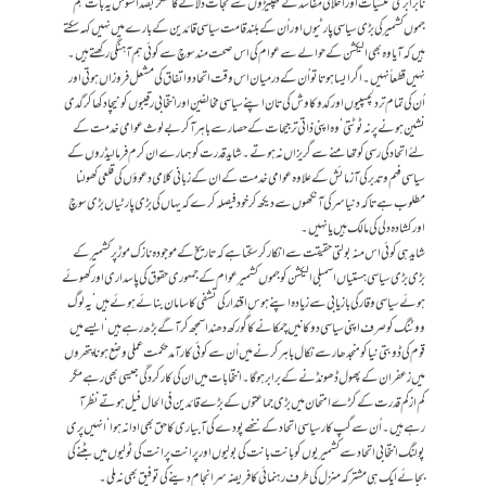
نابرابری ‘ منشیات اور اخلاقی مفاسد کے تھپیڑوں سے نجات دلائےگا‘ مگر بصد افسوس یہ بات ہم
جموں کشمیر کی بڑی سیاسی پارٹیوں اور اُن کے بلند قامت سیاسی قائدین کے بارے میں نہیں کہہ سکتے
ہیں کہ آیا وہ بھی الیکشن کے حوالے سے عوام کی اس صحت مندسوچ سے کوئی ہم آہنگی رکھتے ہیں ۔
نہیں قطعاً نہیں ۔ اگر ایسا ہوتا تو اُن کے درمیان ا س وقت اتحاد واتفاق کی مشعل فروزاں ہوتی اور
اُن کی تمام تر دلچسپیوں اور کدوکاوش کی تان اپنے سیاسی مخالفین اور انتخابی رقیبوں کو نیچا دکھا کر گدی
نشین ہونے پر نہ ٹوٹتی ‘وہ اپنی ذاتی ترجیحات کے حصار سے باہرآ کر بے لوث عوامی خدمت کے
لئے اتحاد کی رسی کو تھامنے سے گریزاں نہ ہوتے۔ شاید قدرت کو ہمارے ان کرم فرما لیڈروں کے
سیاسی فہم وتدبر کی آزمائش کے علاوہ عوامی خدمت کے ان کے زبانی کلامی دعوؤں کی قلعی کھولنا
مطلوب ہے تاکہ دنیا سر کی آنکھوں سے دیکھ کر خود فیصلہ کرے کہ یہاں کی بڑی پارٹیاں بڑی سوچ
اور کشادہ دلی کی مالک ہیں یانہیں۔
شاید ہی کوئی اس منہ بولتی حقیقت سےا نکار کرسکتاہے کہ تاریخ کےموجودہ نازک موڑ پر کشمیر کے
بڑی بڑی سیاسی ہستیاں اسمبلی الیکشن کو جموں کشمیر عوام کے جمہوری حقوق کی پاسداری اور کھوئے
ہوئے سیاسی وقار کی بازیابی سے زیادہ اپنے ہوس ِ اقتدار کی تشفی کا سامان بنائے ہوئے ہیں ‘ یہ لوگ
ووٹنگ کو صرف اپنی سیاسی دوکانیں چمکانےکا گورکھ دھندا سمجھ کر آگے بڑھ رہے ہیں‘ ایسے میں
قوم کی ڈوبتی نیا کو منجدھار سے نکا ل باہر کرنے میں اُن سے کو ئی کارآمد حکمت عملی وضع ہونا پتھروں
میں زعفران کے پھول ڈھونڈنے کے برابرہوگا۔ انتخابات میں ان کی کارکردگی جیسی بھی رہے مگر
کم ازکم قدرت کے کڑے امتحان میں بڑی جماعتوں کے بڑے قائدین فی الحال فیل ہوتے نظرآ
رہے ہیں ۔ اُن سے گپ کار سیاسی اتحاد کے ننھے پودے کی آبیاری کا حق بھی ادا نہ ہوا‘ انہیں پری
پولنگ انتخابی اتحادسے کشمیریوں کو بانت بانت کی بولیوں اور پرانت پرانت کی ٹولیوں میں بٹنے کی
بجائے ایک ہی مشترکہ منزل کی طرف رہنمائی کا فریضہ سر انجام دینے کی توفیق بھی نہ ملی۔