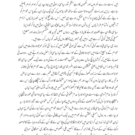
ہیں‘ بہت سارےنعروں اور نغموں کا بے ہنگم شور سیاسی رسوئی میں بھاپ بن کر اِدھر اُدھر پھیل
رہاہے۔ بایں ہمہ بہت تعجب وتاسف کے ساتھ لکھ رہاہوں کہ کئی ایک لیڈران کے پاس عوام کو
دینےکے لئے کوئی اچھا پروگرام یا نقشِ راہ ہے ہی نہیں‘ اس لئے تلخ نوائیوں ‘ طعنہ بازیوں ‘ الزام
تراشیوں ‘ دشنام طرازیوں ‘ لچر باتوں اورناشائستہ تقریروں کا چُورن انتخابی رسوئی میں لاکر خود اپنا
سیاسی پکوان بے لطف ہونے کا پتہ دیتے ہیں ۔ جہاں بعض تجزیہ کار منقسم منڈیٹ اور معلق ا
سمبلی کی پیش گوئی کر رہے ہیں‘ وہیں کچھ مبصرین چمتکاروں کی قصہ گوئیاں کر رہے ہیں ۔
ہماری سیاسی قیادت کوئی کرہ ٔ ارض سے کٹی ہوئی مخلوق نہیں کہ نہ جانتی ہو کہ موجودہ حالات میں اُن پر
عوام کے وسیع تر مفا د میں بہبود وبھلائی کے حوالے سے کیا سیاسی فرائض عائد ہوتے ہیں ۔ وہ صد فی
صدجانتے ہیں کہ گزشتہ پانچ سال سے یہاں منتخب حکومت نہ ہونے کی وجہ سے ایک گھمبیر سیاسی خلا
قائم رہا اور اس خلا میں زمینی حقیقتوں سےنابلد افسر شاہی کا راج تاج رہا جس سے عوام کا کوئی بھلا نہ
ہونا اور حالات کے منہ زور گھوڑے کی لگام کسی کی پکڑ میں آنا قابل ِ فہم ہے۔ ہمارے ان نباض
وتجربہ کار سیاسی لیڈروں کو آپ اور ہم سے زیادہ اس حقیقت کا ادراک ہے کہ پچھلے پانچ برس سے
غیر محدودطاقت سے لیس حالات کاتیزگام گھوڑا جموں کشمیر میں بلاروک ٹوک اپنی من مانیاں
کرتارہا‘عام آدمی بے دست و پا ہوتارہا ‘ عدم شنوائی کے تیر سہتے ہوئے سیاسی و معاشی طور حاشیئے پر
دھکیلے جاتا رہا‘ دل کی آواز خوف کے لاکھ پردوں میں چھپانےپر کس کس عنوان سے مجبور ہوتا رہا۔ یہ
ساری رام کہانی سیاسی قائدین اور ہمارے اہل دانش سمیت عوام پر دن کے اُجالے کی طرح عیاں
وبیاںہے ۔ بہر حال اسمبلی الیکشن نے عوام میں یہ ایک اُمید جگائی ہے کہ اب کوئی اپنا ہمدرد اور ہم
زبان عوامی نمائندہ بن کرایوان میں موجودہوگا جو ان کی بپتا سن لے گا‘ اُن کے دُکھ درد بانٹے کا حوصلہ
دکھائے گا ‘ اُن کے مسائل کا ازالہ کرے گا ‘ اُنہیں علی الخصوص بےروزگاری‘ مہنگائی ‘ سماجی