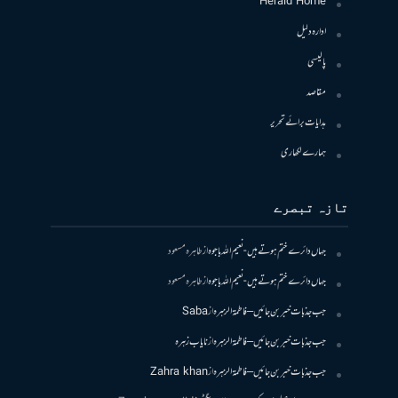
Herald Home
ادارہ دلیل
پالیسی
مقاصد
ہدایات برائے تحریر
ہمارے لکھاری
تازہ تبصرے
جہاں دائرے ختم ہوتے ہیں- نعیم اللہ باجوہ
از
طاہرہ مسعود
جہاں دائرے ختم ہوتے ہیں- نعیم اللہ باجوہ
از
طاہرہ مسعود
جب جذبات خبر بن جائیں – فاطمۃالزہرہ
از
Saba
جب جذبات خبر بن جائیں – فاطمۃالزہرہ
از
نایاب زہرہ
جب جذبات خبر بن جائیں – فاطمۃالزہرہ
از
Zahra khan