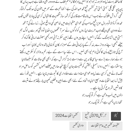
کا حافظہ بہت زیادہ کمزور نہ ہواہو تو اُنہیں یاد ہوگا کہ چشم ِ فلک نے وہ دور بھی دیکھا ہے جب یہاں کا
چپہ چپہ ‘ گلی گلی‘ بستی بستی شیر کشمیر شیخ محمد عبداللہ کی بے انتہا محبت کے سحرمیں جنون کی حدتک گرفتار
تھی ‘گردش ِ افلاک نے جب اس بلند قامت قائد کی کرشمہ ساز شخصیت کا اقبال کرسی کی چار ٹانگوں تک
محدود کرڈالا توہردل عزیز شیخ صاحب کی عوامی مقبولیت میں خاصی کمی واقع ہوئی۔ زمانے کی آنکھ
نے وہ دن بھی دیکھے جب حریت لیڈروں کو لوگوں نے سر آنکھوں پر بٹھایا تو وقتی لہر سے یہ لوگ ہم
ہستی میں اتنا بھٹک گئے کہ انہیں اپنے پیروں تلے زمین نظر نہ آئی اور کبھی سبقت لسانی کا گناہ کر
بیٹھے ‘ کبھی اپنے دروازے بندکر کے پارلیمانی وفدکے معزز ارکان کو خالی ہاتھ واپس لوٹایا ‘ اور اب
آج کی تاریخ میںاُن کا کوئی نام لیوا بھی نہیں ۔ اس لئے سیاست کے بے رحم مدوجزر کو نظر میں رکھتے
ہوئے ہمارےبڑے سیاسی قائدین سے دست بستہ گزارش ہے کہ ابھی بھی حالات کو سنبھالا دیا
جاسکتا ہے ‘ انہیں رواںا سمبلی الیکشن کو غنیمت جان کر بیچ منجدھار میں پھنسے جموں کشمیر کو ساحل مراد
تک لانے میں کرسی سے زیادہ عوامی مفادات سے وفاداری کا ثبوت دینا چاہیے۔ انہیں فوراًسے
پیش تر مابعد انتخابات وسیع البنیاد اتحاد کے لئے ابھی سے ذہین وفطین کھیون ہار بنتے ہوئے مثبت
کاوشیں شروع کر نی چاہیے ؎
دلوں میں حُب ِ وطن ہے اگر تو ایک رہو
نکھارنا یہ چمن ہے اگر تو ایک رہو
ٹیگز
آرٹیکل 370 کی تنسیخ
کشمیر انتخابات 2024
مقبوضہ کشمیر میں عام انتخابات
وادئ کشمیر