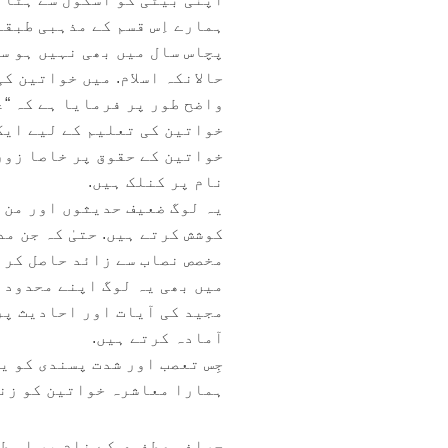
ہمارے اِس قسم کے مذہبی طبقے
پچاس سال میں بھی نہیں ہو سک
حالانکہ اسلام. میں خواتین ک
واضح طور پر فرمایا ہے کہ “ع
خواتین کی تعلیم کے لیے ایک 
خواتین کے حقوق پر خاصا زور
نام پر کنلک ہیں.
یہ لوگ ضعیف حدیثوں اور من 
کوشش کرتے ہیں. حتیٰ کہ جن م
مخصص نصاب سے زائد حاصل کرنا
میں بھی یہ لوگ اپنے محدود د
مجید کی آیات اور احادیث پر
آمادہ کرتے ہیں.
جِس تعصب اور شدت پسندی کو یہ
ہمارا معاشرہ خواتین کو زند
چراغِ مصطفوی کے نام پر اس ط