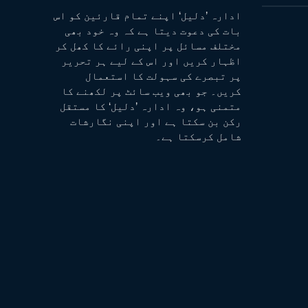
ادارہ ’دلیل‘ اپنے تمام قارئین کو اس
بات کی دعوت دیتا ہے کہ وہ خود بھی
مختلف مسائل پر اپنی رائے کا کھل کر
اظہار کریں اور اس کے لیے ہر تحریر
پر تبصرے کی سہولت کا استعمال
کریں۔ جو بھی ویب سائٹ پر لکھنے کا
متمنی ہو، وہ ادارہ ’دلیل‘ کا مستقل
رکن بن سکتا ہے اور اپنی نگارشات
شامل کرسکتا ہے۔