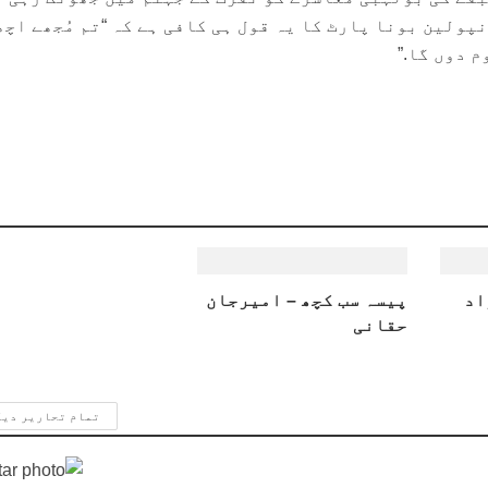
پولین بونا پارٹ کا یہ قول ہی کافی ہے کہ “تم مُجھے اچھ
 دوں گا.”
اد
پیسہ سب کچھ – امیرجان
حقانی
تمام تحاریر دی