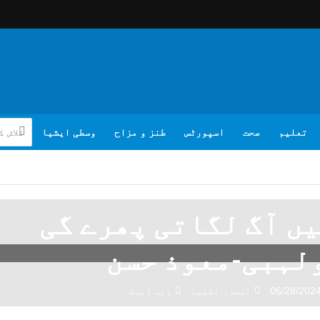
تعلیم
صحت
اسپورٹس
طنز و مزاح
وسطی ایشیا
ں آگ لگاتی پھرے گی
لہبی-معوذ حسن
06/28/202
تبصرہ لکھیے
ویب ڈیسک