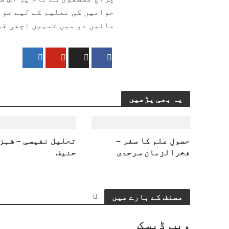
خواتین کی تعلیم کے لیے تو ن
مائیں دو میں تمہیں اچھی قوم
یہ بھی پڑھیں
حصولِ علم کا سفر –
تحلیل نفیسی – شہز
فخرالزمان سرحدی
حنیف
مصنف کے بارے میں
ویب ڈیسک