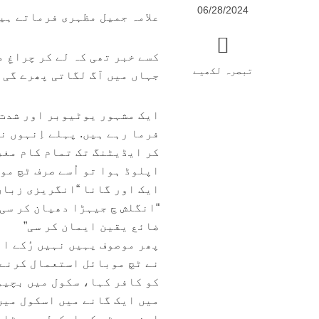
06/28/2024
علامہ جمیل مظہری فرماتے ہی
کسے خبر تھی کہ لے کر چراغِ 
تبصرہ لکھیے
جہاں میں آگ لگاتی پھرے گی 
ایک مشہور یوٹیوبر اور شدت پ
فرما رہے ہیں. پہلے اِنہوں ن
کر ایڈیٹنگ تک تمام کام مغر
اپلوڈ ہوا تو اُسے صرف ٹچ موب
ایک اور گانا “انگریزی زبان”
“انگلش چ جیہڑا دھیان کر سی
ضائع یقین ایمان کر سی”
پھر موصوف یہیں نہیں رُکے ان
نے ٹچ موبائل استعمال کرنے
کو کافر کہا، سکول میں بچیو
میں ایک گانے میں اسکول میں
اپنی بیٹی کو اسکول سے ہٹا ل