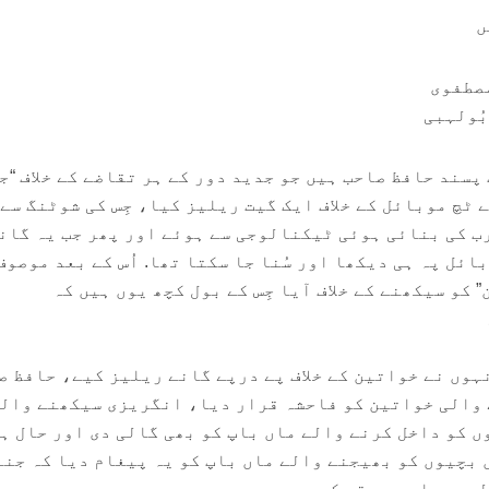
ں
مصطفوی
بُولہبی
سند حافظ صاحب ہیں جو جدید دور کے ہر تقاضے کے خلاف “ج
ے ٹچ موبائل کے خلاف ایک گیت ریلیز کیا، جِس کی شوٹنگ سے 
ب کی بنائی ہوئی ٹیکنالوجی سے ہوئے اور پھر جب یہ گان
ائل پہ ہی دیکھا اور سُنا جا سکتا تھا. اُس کے بعد موصوف
 کو سیکھنے کے خلاف آیا جِس کے بول کچھ یوں ہیں کہ
ہوں نے خواتین کے خلاف پے درپے گانے ریلیز کیے، حافظ ص
 والی خواتین کو فاحشہ قرار دیا، انگریزی سیکھنے وال
ں کو داخل کرنے والے ماں باپ کو بھی گالی دی اور حال ہ
 بچیوں کو بھیجنے والے ماں باپ کو یہ پیغام دیا کہ جنا
یں وہاں وہ رقص کر رہی ہے.