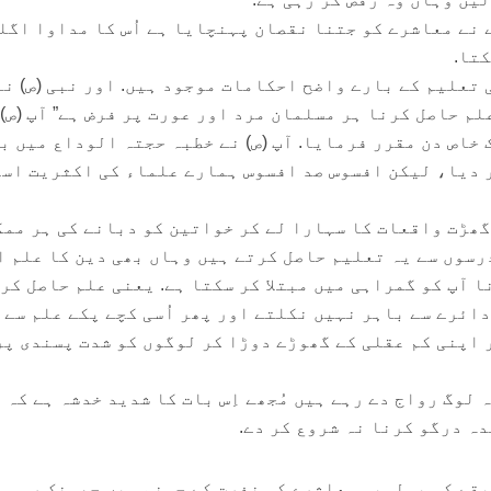
 نے معاشرے کو جتنا نقصان پہنچایا ہے اُس کا مداوا اگل
تا.
ی تعلیم کے بارے واضح احکامات موجود ہیں. اور نبی (ص) نے
لم حاصل کرنا ہر مسلمان مرد اور عورت پر فرض ہے” آپ (ص) 
خاص دن مقرر فرمایا. آپ (ص) نے خطبہ حجتہ الوداع میں ب
 دیا، لیکن افسوس صد افسوس ہمارے علماء کی اکثریت اسلا
گھڑت واقعات کا سہارا لے کر خواتین کو دبانے کی ہر مم
درسوں سے یہ تعلیم حاصل کرتے ہیں وہاں بھی دین کا علم ا
 آپ کو گمراہی میں مبتلا کر سکتا ہے. یعنی علم حاصل کر
ائرے سے باہر نہیں نکلتے اور پھر اُسی کچے پکے علم سے 
 اپنی کم عقلی کے گھوڑے دوڑا کر لوگوں کو شدت پسندی پر
 لوگ رواج دے رہے ہیں مُجھے اِس بات کا شدید خدشہ ہے کہ
ہ درگو کرنا نہ شروع کر دے.
بقے کی بولہبی معاشرے کو نفرت کے جہنم میں جھونک رہی ہ