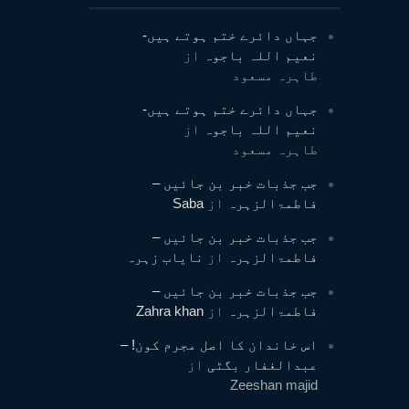
جہاں دائرے ختم ہوتے ہیں-
نعیم اللہ باجوہ
از
طاہرہ مسعود
جہاں دائرے ختم ہوتے ہیں-
نعیم اللہ باجوہ
از
طاہرہ مسعود
جب جذبات خبر بن جائیں –
فاطمۃالزہرہ
از
Saba
جب جذبات خبر بن جائیں –
فاطمۃالزہرہ
از
نایاب زہرہ
جب جذبات خبر بن جائیں –
فاطمۃالزہرہ
از
Zahra khan
اس خاندان کا اصل مجرم کون! –
عبدالغفار بگٹی
از
Zeeshan majid