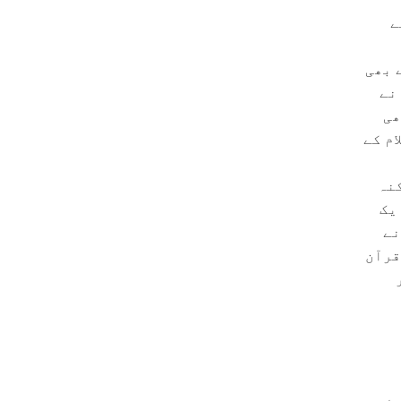
ے
 بھی
نے
ھی
م کے
کنہ
یک
نے
قرآن
ے.