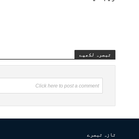
تبصرہ لکھیے
Click here to post a comment
تازہ تبصرے