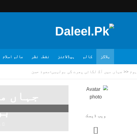
بلاگز
کالم
ہیڈلائنز
نقطہ نظر
عالم اسلام
ہوم
<<
جہاں میں آگ لگاتی پھرے گی بولہبی-معوذ حسن
جہاں می
بو
ویب ڈیسک
4