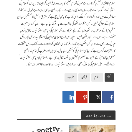
اسلام کا اقتدار تسلیم کرنا ہے، جومغربی نظام تعلیم کا پروردہ دماغ نہیں کرنا چاہتا۔ یہاں ‘اسلام کی
استثنائیت’ کو سیاست تک رعایت دی جا رہی ہے۔ ایک ایسی سیاسی رعایت، جو لبرل اور سیکولر
معاشرے میں محدود کردار ادا کرسکے. اس کتاب کا یہ خیال سچ ہے کہ مشرق وسطٰی کا مستقبل سیاسی
اسلام کے سوا کچھ نہیں۔ کسی سیکولر دانشور کی جانب سے یہ انوکھا بیانیہ ہے، اور پاکستان سمیت
مسلم دنیا کے مرعوب دانشوروں کے لیے انتباہ ہے، کہ اسلام کی سیاسی استثنائیت ناقابل تردید
حقیقت ہے، اس سے انکار ممکن نہیں۔ عین اسی طرح اسلامی قوانین کی استثنائیت بھی ایک اٹل
سچائی ہے، جس سے تادیرگریز ممکن نہ ہوگا، جرائم کا عالمی طوفان کھلا اشارہ ہے۔ کتاب اس حقیقت
کا اعتراف کر رہی ہے کہ سیاسی اسلام کي کوششیں دنیا بدل رہی ہیں اور مغرب کی نام نہاد علمی
عسکری بالادستی بے بسی سے معصوم بستیوں پر غصہ نکال رہی ہے۔ اسلام کی سیاسی استثنائیت’
سے اگلے مراحل اسلام کی قانونی، علمی، اور تہذیبی استثنائیت اور کاملیت کا اعتراف ہوگا۔
ٹیگز
اسلام
قرآن
مغرب
یہ بھی پڑھیں