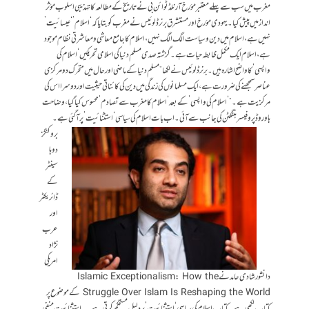
مغرب میں سب سے پہلے معتبر مؤرخ آرنلڈ ٹوائن بی نے تاریخ کے مطالعہ کا تہذیبی اسلوب مؤثر
انداز میں پیش کیا۔ یہودی مؤرخ اور مستشرق برنرڈ لوئیس نے مغرب کو بتایا کہ ‘اسلام’ ‘عیسائیت’
نہیں ہے، اسلام میں دین و سیاست الگ الگ نہیں، اسلام کا جامع معاشی ومعاشرتی نظام موجود
ہے، اسلام ایک مکمل ظابطہ حیات ہے۔ گزشتہ صدی مسلم دنیا کی اسلامی تحریکیں ‘اسلام کی
واپسی’ کا واضح اشارہ ہیں۔ برنرڈ لوئیس نے لکھا ”مسلم دنیا کے ماضی اور حال میں متحرک دو مرکزی
عناصر سمجھنے کی ضرورت ہے، ایک مسلمانوں کی زندگی میں دین کی کائناتی حیثیت اور دوسرا اس کی
مرکزیت ہے۔” ‘اسلام کی واپسی’ کے بعد ‘اسلام کا مغرب سے تصادم’ محسوس کیا گیا، وضاحت
ہاوروڈ پروفیسر ہنٹگٹن کی جانب سے آئی۔ اب بات اسلام کی سیاسی ‘استثنائیت’ پرآگئی ہے۔
بروکنگز
دوہا
سینٹر
کے
ڈائریکٹر
اور
عرب
نژاد
امریکی
دانشور شادی حامد نے Islamic Exceptionalism: How the
Struggle Over Islam Is Reshaping the World کے موضوع پر