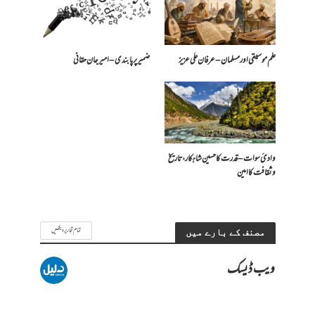
علم موسیقی اور مسلمان – عرفان علی عزیز
ضمیر پر پابندی – امیرجان حقانی
وادیٔ سوات – قدرت کا حسین شاہکار، تاریخ
و ثقافت کا امین
تمام تحاریر دیکھیں
مصنف کے بارے میں
ویب ڈیسک