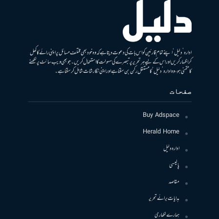
ادارہ ’دلیل‘ اپنے تمام قارئین کو اس بات کی دعوت دیتا ہے کہ وہ خود بھی مختلف مسائل پر اپنی رائے کا کھل
کر اظہار کریں اور اس کے لیے ہر تحریر پر تبصرے کی سہولت کا استعمال کریں۔ جو بھی ویب سائٹ پر لکھنے
کا متمنی ہو، وہ ادارہ ’دلیل‘ کا مستقل رکن بن سکتا ہے اور اپنی نگارشات شامل کرسکتا ہے۔
صفحات
Buy Adspace
Herald Home
ادارہ دلیل
پالیسی
مقاصد
ہدایات برائے تحریر
ہمارے لکھاری