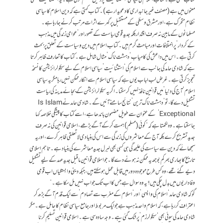
کتاب لکھی ہے۔ کتاب اسلام کی سیاسی ‘استثنائیت’ پر دلیل مستحکم کرتی ہے۔ یہ استثنائیت منفی
معنوں میں ہے (مصنف غیرجانبداری کا دعویدار ہے)۔ کتاب کہتی ہے کہ دین اسلام کا سیاسی
نظام متحرک ہے، اور مشرق وسطٰی کے مستقبل پرگہرے اثرات مرتب کرنے جا رہا ہے۔
مسلمانوں کے مابین نہ صرف اقتدار بلکہ جدید قومی ریاست کے تصور اور ‘عوامی زندگی میں مذہب
کےکردار’ پر اختلافات اور مباحث گرم ہیں۔ کتاب اسلام میں دین و سیاست کے تعلق پر بحث
کرتی ہے۔ اس میں داعش کی کامیاب ‘دہشت ناک’ مثال شامل ہے۔ کتاب کا تعارف ظاہر کرتا
ہے کہ شادی حامد کی جانب سے اسلام کی ‘استثنائیت’ سیاسی اسلام کے لیے سیکولرائزیشن کا نسخہ
تجویز کرتی ہے۔ غرض لب لباب یوں ہے کہ سیاسی اسلام سے انکار ممکن نہیں رہا مگر یہ سیاسی
اسلام ‘آج کی دنیا’ میں قوانین نافذ نہیں کرسکتا۔ اگر یہ سیکولرائزیشن کے بجائے مدینہ کی ریاست
تشکیل دے گا، تو ‘دہشت ناک ترین’ نتائج سامنے آئیں گے۔ شادی حامد نے Is Islam
‘Exceptional کے عنوان سے طویل مضمون باندھا ہے، اسے کتاب کا پیشگی خلاصہ کہا
جاسکتا ہے۔ وہ لکھتا ہے کہ ”کوئی (مسلم) ہمت کر کے آگے بڑھے، اسلامی قوانین کی نہ صرف
جدید تشریح کرے بلکہ آج کے معاشروں کی زندگی سے اس کی بنیادی لاتعلقی ظاہر کرے، اور یہ
سمجھائے کہ دین سے سیاست کی علیحدگی ہی کسی بھی لبرل جدید معاشرے کی بنیاد ہے۔ تاہم اسلامی
تاریخ کا بھاری بھر کم بوجھ یہ ممکن نہ ہونے دے گا۔ جو اسلامی قوانین ماقبل جدید عہد کے لیے تشکیل
دیے گئے تھے، وہ کس طرح موجودہ دور میں قابل عمل ہوسکتے ہیں، جبکہ دینی وابستگیاں اب قومی
وفاداریوں میں بدل چکی ہیں؟ یہ وہ سوال ہے جس کا اب تک جواب نہیں مل سکا ہے۔”
گو کہ شادی حامد ‘اسلام کی واپسی’ اور ‘اسلام کے مغرب سے تصادم’ سے ایک قدم آگے بڑھ کر
اعتراف کر رہا ہے، کہ اسلام واحد مذہب ہے جو ایک مربوط اور جامع سیاسی نظام کا حامل ہے۔ مگر
شادی حامد کی سوئی بھی ‘سیکولرزم’ پر اٹک گئی ہے۔ وجہ سادہ سی ہے۔ اسلامی قوانین تسلیم کرنا