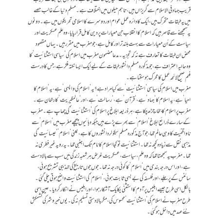
قریب جہاد فی الاسلام سے گریزاں ہیں، تاہم حیلوں میں اختلاف ہے۔ مسلم دنیا کے غالب حصے
میں یہ طبقات متحرک ہیں، ایک کا دائرہ عمل عوام اور دوسرے کا اسلامی تحریکوں میں ہے۔ دونوں
یہ سمجھنے سے قاصر ہیں کہ اسلام کا انقلاب جن معیارات پر دین کامل قرارپایا، وہ علم عسکریت اور
سیاست کے اُن معیارات سے بہت بلند تر اور کامل ہے، جو مغرب میں مقرر ہیں۔ یہاں مقصود
محض ان طبقات کا تعارف ہے نہ کہ تجزیہ۔ مدعا مضمون مغرب میں اسلام کی ‘سیاسی استثنائیت’ کا
وہ حالیہ اعتراف ہے، جو مذکورہ مسلم دانشور طبقات کے لیے ایک ایسا نکتہ فکر ہے، جس کا درست
فہم صحیح لائحہ عمل کا محرک ہوسکتا ہے۔
مغرب میں اسلام کی سیاسی ‘استثنائیت’ سے کیا مراد ہے؟ یہ ‘اسلام کی واپسی’ ہے، یہ ‘اسلام کا
احیا’ ہے، یہ اسلام کا ‘جہاد’ ہے، ‘قرآن’ ہے، ‘رسالت’ ہے، اور ‘عالمگیریت’ کا رجحان ہے۔
مغرب پر اسلام کا بخار چڑھ چکا ہے، ہر ذريعہ ابلاغ پر اسلام کی ‘استثنائیت’ کی چھاپ ہے۔ مغرب
کے سارے ذرائع ابلاغ ‘اسلام’ سے بھرے پڑے ہيں جبکہ دہائیوں پیچھے مغرب میں ‘اسلام’ سے
ناواقفیت کا وہی عالم تھا، جو آج مذکورہ مسلم سیکولر دانشوروں کا ہے، یعنی ‘اسلام’ ‘عیسائیت’ کی
مذہبی نقل سے زیادہ کچھ نہ تھا۔ استثنائیت تو کجا اسلام کا نام تک اجنبی تھا۔ یہ رویہ غیرفطری نہ
تھا۔ مغرب یہ سمجھتا تھا کہ وہ علم، سیاست، عسکریت غرض ہر شعبہ زندگی میں سب سے بالادست
ہے، اور اس درجہ بندی میں ‘اسلام’ کا کوئی درجہ نہ تھا۔ جوں جوں تاریخ کي تہذیبی تشریح ہوئی،
سائنس کے پر جلے، اورفلسفہ کی بےبسی ثابت ہوئی، ‘اسلام’ کی استثنائیت واضح ہوتی چلی گئی۔
بالکل اسی طرح جیسے ابلیس پر آدم کا استثنٰی یکایک آشکار ہوا، اور ابلیس نے انکارکردیا۔ عین اسی
طرح مغرب نے اسلام کی ‘استثنائیت’ محسوس کی، مگر بالادستی تسلیم نہ کی۔ یوں خیروشر کی کشمکش
نئے عہد میں داخل ہوگئی۔