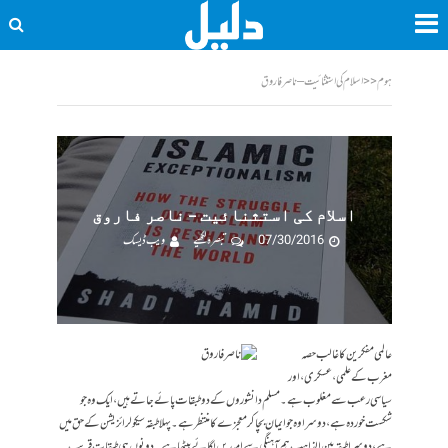
ہوم
<<
اسلام کی استثنائیت – ناصر فاروق
اسلام کی استثنائیت – ناصر فاروق
07/30/2016
تبصرہ لکھیے
ویب ڈیسک
عالمی مفکرین کا غالب حصہ
مغرب کے علمی، عسکری، اور
سیاسی رعب سے مغلوب ہے۔ مسلم دانشوروں کے دو طبقات پائے جاتے ہیں، ایک وہ جو
شکست خوردہ ہے، دوسرا وہ جو ایمان بچا کر معجزے کا منتظر ہے۔ پہلا طبقہ سیکولرائزیشن کے حق میں
ہے، دوسرا طبقہ بین المذاہب ہم آہنگی سے امیدیں لگائے بیٹھا ہے۔ دونوں ہی طبقات قریب