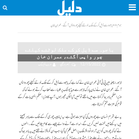
ہوم
<<
باجوہ سے ڈیل کرکے ملک لوٹنے کیلئے چور واپس آگئے، عمران خان
باجوہ سے ڈیل کرکے ملک لوٹنے کیلئے
چور واپس آگئے، عمران خان
12/15/2022
تبصرہ لکھیے
ویب ڈیسک
لاہور: چیئرمین پی ٹی آئی عمران خان نے کہا ہے کہ باجوہ سے ڈیل کرکے ملک لوٹنے کیلئے چور واپس
آگئے. عمران خان نے زمان پارک لاہور سے ویڈیو لنک پر طلباء سے خطاب کرتے ہوئے کہا کہ
وزیراعظم باہر جاکر کہتا ہے میں مانگنے تو نہیں آیا لیکن مجبور ہوں، آپ کا وزیراعظم ایسی بات کرکے
قوم کی عزت ختم کردیتا ہے.
یہ بے شرم انسان ہے چوروں کی کیا عزت ہوتی ہے، یہ اپنا پیسہ چوری کرکے ملک سے باہر بھیجتے
ہیں، یہ کہتے ہیں محنت نہیں کریں گے، امداد سے آنے والے پیسے سے کام چلالیں گے۔ انہوں
نے کہا کہ چوروں کو این آر او ٹو دیکر ملک پر اصل ظلم کیا گیا، جب ان کو پکڑنے لگتے ہیں یہ باہر بھاگ
جاتے ہیں، انہوں نے پہلے جنرل مشرف سے ڈیل کی اور اب جنرل باجوہ سے ڈیل کی، ڈیل کرکے