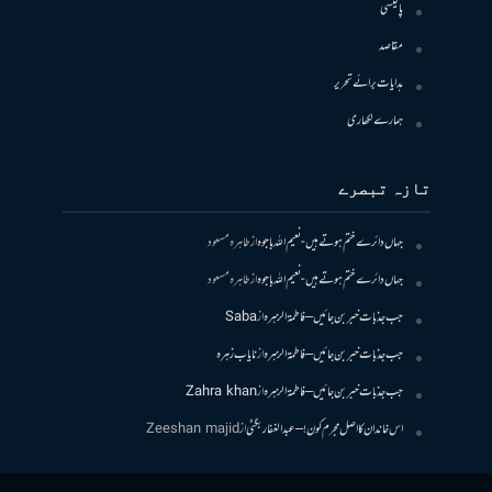
پالیسی
مقاصد
ہدایات برائے تحریر
ہمارے لکھاری
تازہ تبصرے
جہاں دائرے ختم ہوتے ہیں- نعیم اللہ باجوہ
از
طاہرہ مسعود
جہاں دائرے ختم ہوتے ہیں- نعیم اللہ باجوہ
از
طاہرہ مسعود
جب جذبات خبر بن جائیں – فاطمۃالزہرہ
از
Saba
جب جذبات خبر بن جائیں – فاطمۃالزہرہ
از
نایاب زہرہ
جب جذبات خبر بن جائیں – فاطمۃالزہرہ
از
Zahra khan
اس خاندان کا اصل مجرم کون! – عبدالغفار بگٹی
از
Zeeshan majid