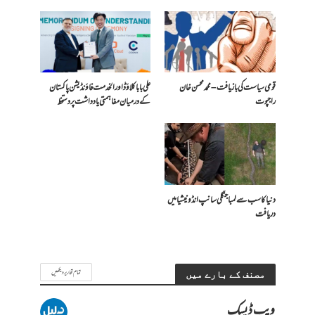
قومی سیاست کی بازیافت – محمد محسن خان
علی بابا کلاؤڈ اور الخدمت فاؤنڈیشن پاکستان
راجپوت
کے درمیان مفاہمتی یادداشت پر دستخط
دنیا کا سب سے لمبا جنگلی سانپ انڈونیشیا میں
دریافت
تمام تحاریر دیکھیں
مصنف کے بارے میں
ویب ڈیسک