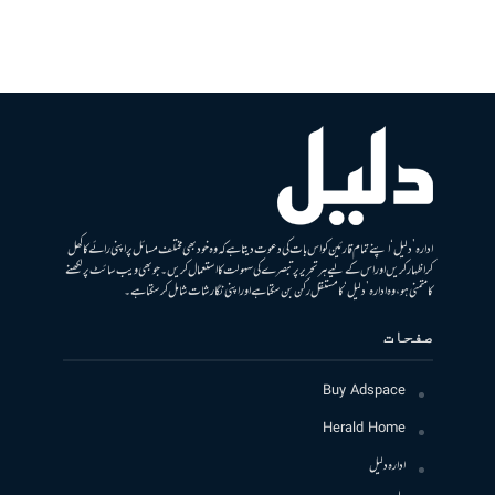
ادارہ ’دلیل‘ اپنے تمام قارئین کو اس بات کی دعوت دیتا ہے کہ وہ خود بھی مختلف مسائل پر اپنی رائے کا کھل
کر اظہار کریں اور اس کے لیے ہر تحریر پر تبصرے کی سہولت کا استعمال کریں۔ جو بھی ویب سائٹ پر لکھنے
کا متمنی ہو، وہ ادارہ ’دلیل‘ کا مستقل رکن بن سکتا ہے اور اپنی نگارشات شامل کرسکتا ہے۔
صفحات
Buy Adspace
Herald Home
ادارہ دلیل