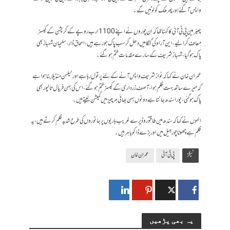
واپس آگئے اور پھر ملک کو لوٹیں گے۔
چیئرمین پی ٹی آئی کا کہنا تھا کہ ان چوروں نے اپنے 1100 ارب روپے کے کرپشن کے کیسز
معاف کرالیے، این آر او کی گنگا میں دھل کر سب پاک ہورہے ہیں، اسحاق ڈار، سلیمان شہباز بھی
پاک ہوگیا، شہباز شریف کے سارے مقدمات ختم ہوگئے۔
عمران خان نے کہا کہ نوازشریف واپس آنے کے لئے پر تول رہا ہے اور نیلسن منڈیلا بنا ہوا ہے
کہ میرے ساتھ بہت ظلم ہوا، آصف زرداری کے کیسز ختم ہوگئے، اس کی بہن فریال تالپور بھی
پاک ہوگئی، پورا سندھ جانتا ہے دونوں بہن بھائی ہر چیز میں کمیشن لیتے ہیں۔
انہوں نے کہا کہ سندھ میں طاقتور وڈیرے غریب ہاریوں پر جانوروں کی طرح شدید ظلم کرتے ہیں، یہ
ظلم ہے چھوٹا چور جیل میں اور بڑے ڈاکو باہر ہیں۔
ٹیگز
پی ٹی آئی
عمران خان
یہ بھی پڑھیں