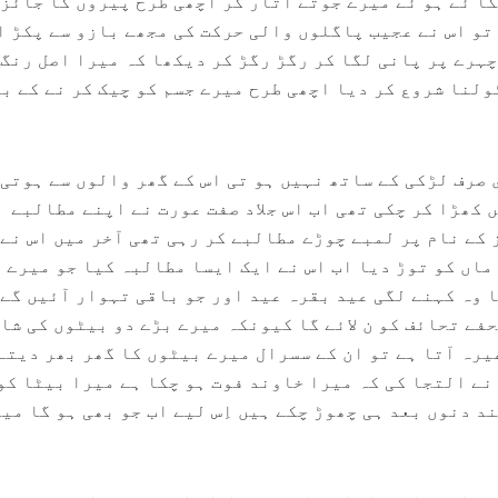
گا ئے ہو ئے میرے جوتے اتار کر اچھی طرح پیروں کا جائز
تو اس نے عجیب پاگلوں والی حرکت کی مجھے بازو سے پکڑ ا
چہرے پر پانی لگا کر رگڑ رگڑ کر دیکھا کہ میرا اصل رنگ 
ٹولنا شروع کر دیا اچھی طرح میرے جسم کو چیک کر نے کے ب
صرف لڑکی کے ساتھ نہیں ہو تی اس کے گھر والوں سے ہوتی 
 کھڑا کر چکی تھی اب اس جلاد صفت عورت نے اپنے مطالبے
کے نام پر لمبے چوڑے مطالبے کر رہی تھی آخر میں اس نے 
ماں کو توڑ دیا اب اس نے ایک ایسا مطالبہ کیا جو میرے 
 وہ کہنے لگی عید بقرہ عید اور جو باقی تہوار آئیں گے 
فے تحائف کو ن لائے گا کیونکہ میرے بڑے دو بیٹوں کی شا
یرہ آتا ہے تو ان کے سسرال میرے بیٹوں کا گھر بھر دیتے
نے التجا کی کہ میرا خاوند فوت ہو چکا ہے میرا بیٹا کو
د دنوں بعد ہی چھوڑ چکے ہیں اِس لیے اب جو بھی ہو گا میں