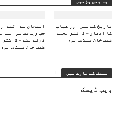
یہ بھی پڑھیں
تاریخ کے سنن اور شباب
امتحان سے اقتدار 
کا ابھار – ڈاکٹر محمد
جب ریاست سوالنامے
طیب خان سنگھانوی
ڈرنے لگے – ڈاکٹر 
طیب خان سنگھانوی
مصنف کے بارے میں
ویب ڈیسک