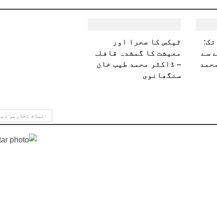
تک:
ٹیکس کا صحرا اور
 سے
معیشت کا گمشدہ قافلہ
محمد
– ڈاکٹر محمد طیب خان
سنگھانوی
تمام تحاریر دی