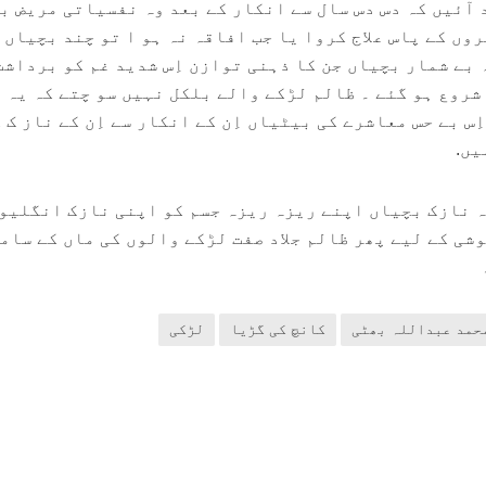
 آئیں کہ دس دس سال سے انکار کے بعد وہ نفسیاتی مریض ب
ں کے پاس علاج کروا یا جب افاقہ نہ ہو ا تو چند بچیاں 
بے شمار بچیاں جن کا ذہنی توازن اِس شدید غم کو برداشت
شروع ہو گئے ۔ ظالم لڑکے والے بلکل نہیں سو چتے کہ یہ 
س بے حس معاشرے کی بیٹیاں اِن کے انکار سے اِن کے ناز ک 
یں.
ہ نازک بچیاں اپنے ریزہ ریزہ جسم کو اپنی نازک انگلیو
شی کے لیے پھر ظالم جلاد صفت لڑکے والوں کی ماں کے سام
حمد عبداللہ بھٹی
کانچ کی گڑیا
لڑکی