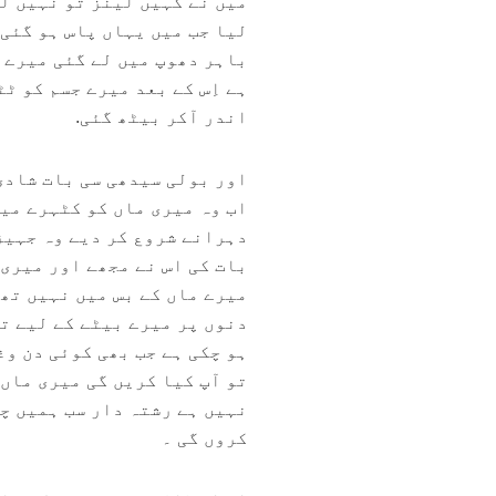
میں نے کہیں لینز تو نہیں ل
لیا جب میں یہاں پاس ہو گئی 
باہر دھوپ میں لے گئی میرے 
ہے اِس کے بعد میرے جسم کو ٹ
اندر آکر بیٹھ گئی.
اور بولی سیدھی سی بات شادی 
اب وہ میری ماں کو کٹہرے میں
دہرانے شروع کر دیے وہ جہیز 
بات کی اس نے مجھے اور میری 
میرے ماں کے بس میں نہیں تھا
دنوں پر میرے بیٹے کے لیے تح
ہو چکی ہے جب بھی کوئی دن وغ
تو آپ کیا کریں گی میری ماں 
نہیں ہے رشتہ دار سب ہمیں چن
کروں گی ۔