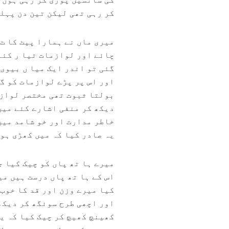
کر رہی تھی لیکن تین دن پہل
میری ماں نے ہمارا پیٹ کا ٹ
چائے اور لوازمات تیا ر کئے
گئی تو اندر ایک میا ں بیوی
اور اس پر پڑے لوازمات کو گ
بولتا ثبوت تھی مختصر لوازم
دیکھ کر منفی اشارے کئے میں
خاطر مدارت اور خو شامد میں 
یہ صادر کیا کہ میں کھڑی ہو 
میرے ہا تھ پاں کو چیک کیا 
اس کے ہا تھ پاں درست ہیں می
کیا میرے وزن اور قد کا خوب
اور اچھی طرح سونگھ کر دیکھ
کھینچ کھیچ کر چیک کیا کہ ی