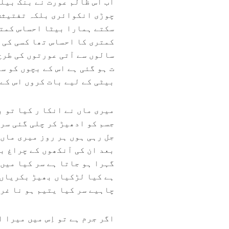
اب اس ظالم عورت نے بنک بیل
چوڑی انکوائری بلکہ تفتیثش ک
سکتے ہمارا بیٹا احساس کمتر
کمتری کا احساس تھا کسی کی 
سالوں سے آتی عورتوں کی طرح
ت ہو گئی ہے اس کے بچوں کو س
بیٹی کے لیے بات کروں اس کے 
میری ماں نے انکا ر کیا تو ب
جسم کو ادھیڑ کر چلی گئی سر 
جل رہی ہوں ہر روز میری ماں
بعد ان کی آنکھوں کے چراغ بھ
گہرا ہو جاتا ہے سر کیا میں
ہے کیا لڑکیاں بھیڑ بکریاں 
چاہیے سر کیا یتیم ہو نا غری
اگر جرم ہے تو اِس میں میرا 