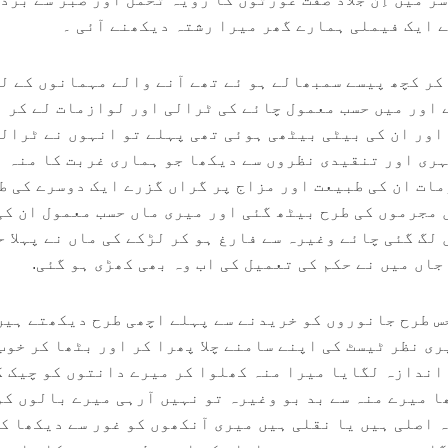
ے ایک فیملی ہمارے گھر میرا رشتہ دیکھنے آئی ۔
 کر کچھ پیسے سمبھالے ہو ئے تھے آنے والے مہمانوں کے ل
 اور میں حسب معمول چائے کی ٹرالی اور لوازمات لے کر ا
 اور ان کی بیٹی بیٹھی ہوئی تھی پہلے تو انہوں نے ٹرال
ہری اور تنقیدی نظروں سے دیکھا جو ہماری غربت کا منہ
ات ان کی طبیعت اور مزاج پر گراں گزرے ایک دوسرے کی ط
 مجرموں کی طرح بیٹھ گئی اور میری ماں حسب معمول ان کی
لگ گئی چائے وغیرہ سے فارغ ہو کر لڑکے کی ماں نے پہلا ح
جاں میں نے حکم کی تعمیل کی اب وہ بھی کھڑی ہو گئی.
جس طرح جانوروں کو خریدنے سے پہلے اچھی طرح دیکھتے ہیں
ری نظر ٹیسٹ کی اپنے سامنے چلا پھرا کر اور بٹھا کر خوب
 اندازہ لگایا میرا منہ کھلوا کر میرے دانتوں کو چیک 
ا میرے منہ سے بد بو وغیرہ تو نہیں آرہی میرے بالوں کو
ہ اصلی ہیں یا نقلی ہیں میری آنکھوں کو غور سے دیکھا ک