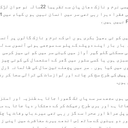
میرے سامنے کانچ کی گڑیا جیسی نرم و نازک دھان پان سے تقریبا 22سالہ نو جوان
بیٹھی تھی جو بار
ں کو ئی بھیڑ بکری ہو ں اس کے نرم و نازک گالوں پر آنسو
 بار بار اپنے دوپٹے کے پلو سے سوجھی ہوئی آنسوں سے ل
 سسکتی گلو گیر آواز میں کہتی سر میں کو ئی میز کرسی 
سبزی ہوں یا کسی سٹور میں گھر کے استعمال کی کوئی چیز 
ں میں کیا ہوں ۔ سر میں پچھلے تین سال کی ظالمانہ ڈرل 
پیش کی طرح سج کر چائے اور لوازمات کی ٹرالی سجا کر ر
ہوں.
ی ہوں مجھے سر سے پاں تک گھورا جاتا ہے طنزیہ اور استز
اتا ہے اور بری طرح رجیکٹ کر کے دھتکار دیا جاتا ہے می
 پل صراط اور صحرا سے گز ر رہی تھی میرے باپ وفات پا چک
ور دو بہنوں کے ساتھ اِس اندھے بہرے معاشرے میں اپنی ز
ر میں اِن جلاد صفت عورتوں کا رویہ تحمل اور صبر سے برد