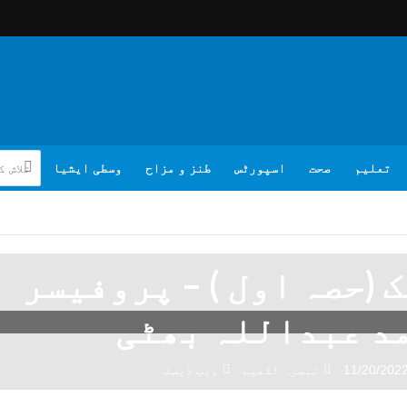
تعلیم
صحت
اسپورٹس
طنز و مزاح
وسطی ایشیا
ک (حصہ اول ) – پروفیسر
د عبداللہ بھٹی
11/20/202
تبصرہ لکھیے
ویب ڈیسک