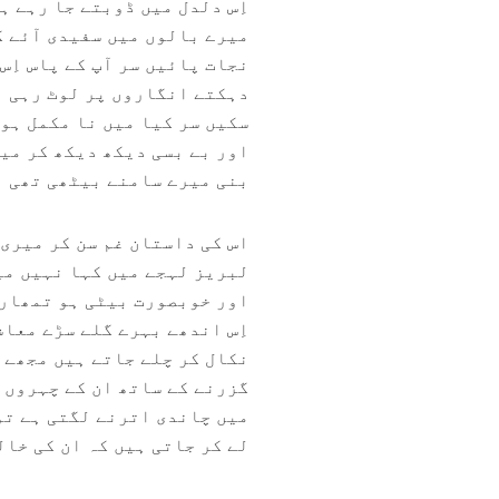
اِس دلدل میں ڈوبتے جا رہے ہ
میرے بالوں میں سفیدی آئے گی
نجات پائیں سر آپ کے پاس اِس
دہکتے انگاروں پر لوٹ رہی ہی
سکیں سر کیا میں نا مکمل ہو
اور بے بسی دیکھ دیکھ کر می
بنی میرے سامنے بیٹھی تھی ا
اس کی داستان غم سن کر میری 
لبریز لہجے میں کہا نہیں می
اور خوبصورت بیٹی ہو تمھارا
اِس اندھے بہرے گلے سڑے معاش
نکال کر چلے جاتے ہیں مجھے 
گزرنے کے ساتھ ان کے چہروں 
میں چاندی اترنے لگتی ہے تو
لے کر جاتی ہیں کہ ان کی خال