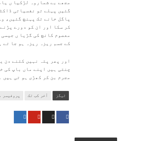
مجھے بے شماروہ لڑکیا ں یاد
گئیں پہلے تو نفسیاتی ڈاکٹرو
پاگل خانے تک پہنچ گئیں، وہ 
کر سکا اور ان کو دورے پڑنے 
معصوم کانچ کی گڑیا ں جیسی اِ
کے جسم ریزہ ریزہ ہو جا تے ہ
اور پھر پتہ نہیں کتنے دن ی
چنتی ہیں اپنے ماں باپ کی خو
مجرم بن کر کھڑی ہو تی ہیں ۔
ٹیگز
آخر کب تک
پروفیسر م