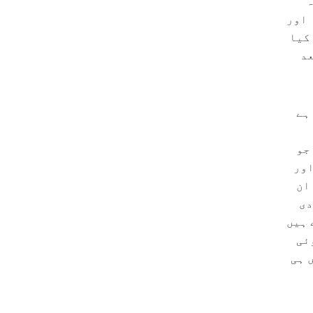
ہ
 اور
کیا
عد
ہے
جو
اور
ان
دی
 ہیں
ئی
 ہی