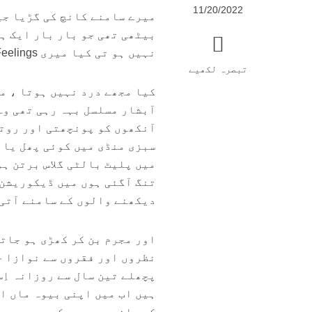
11/20/2022
نہیں ہو تی کیا میری Feelings نہیں ہیں .
تبصرہ لکھیے
کیا مجھے درد نہیں ہوتا ، می
آبشار مسلسل بہہ رہی تھی وہ
آنکھوں کو پونچھتی اور روتی
سبزی منڈی میں کوئی پھل یا 
میں پلیٹ بالٹی گلاس برتن ہو
تنگ آگئی ہوں میں ڈیکوریشن 
دیکھنے والوں کے سامنے آتی 
اور مجرم بن کر کھڑی ہو جات
نظروں اور فقروں سے نوازا ج
پچھلے تین سال سے روزانہ اِس
ہیں اب میں اپنی بیوہ ماں ا
کی سانسیں پوری کر رہی ہوں س