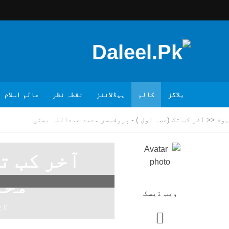
بلاگز
کالم
ہیڈلائنز
نقطہ نظر
عالم اسلام
ہوم
<<
آخر کب تک (حصہ اول ) - پروفیسر محمد عبداللہ بھٹی
آخر کب ت
محم
ویب ڈیسک
2