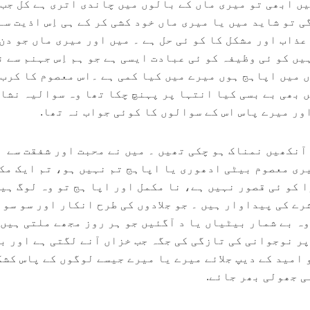
یں ابھی تو میری ماں کے بالوں میں چاندی اتری ہے کل جب
 تو شاید میں یا میری ماں خود کشی کر کے ہی اِس اذیت سے
 عذاب اور مشکل کا کو ئی حل ہے ۔ میں اور میری ماں جو دن
ں کو ئی وظیفہ کو ئی عبادت ایسی ہے جو ہم اِس جہنم سے ن
ں میں اپاہج ہوں میرے میں کیا کمی ہے ۔اس معصوم کا کرب 
ں بھی بے بسی کیا انتہا پر پہنچ چکا تھا وہ سوالیہ نشا
ور میرے پاس اس کے سوالوں کا کوئی جواب نہ تھا.
آنکھیں نمناک ہو چکی تھیں ۔ میں نے محبت اور شفقت سے
ری معصوم بیٹی ادھوری یا اپاہج تم نہیں ہو، تم ایک مک
 کو ئی قصور نہیں ہے، نا مکمل اور اپا ہج تو وہ لوگ ہیں
رے کی پیداوار ہیں ۔ جو جلادوں کی طرح انکار اور سو سو 
وہ بے شمار بیٹیاں یا د آگئیں جو ہر روز مجھے ملتی ہیں 
پر نوجوانی کی تازگی کی جگہ جب خزاں آنے لگتی ہے اور ب
 امید کے دیپ جلائے میرے یا میرے جیسے لوگوں کے پاس کش
ی جھولی بھر جائے.