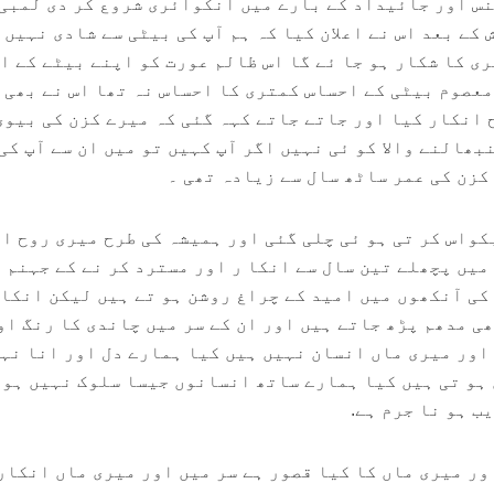
نس اور جائیداد کے بارے میں انکوائری شروع کر دی لمبی
ے بعد اس نے اعلان کیا کہ ہم آپ کی بیٹی سے شادی نہیں 
ی کا شکار ہو جا ئے گا اس ظالم عورت کو اپنے بیٹے کے ا
معصوم بیٹی کے احساس کمتری کا احساس نہ تھا اس نے بھی 
 انکار کیا اور جاتے جاتے کہہ گئی کہ میرے کزن کی بیوی
نبھالنے والا کو ئی نہیں اگر آپ کہیں تو میں ان سے آپ کی
کزن کی عمر ساٹھ سال سے زیادہ تھی ۔
کواس کر تی ہو ئی چلی گئی اور ہمیشہ کی طرح میری روح ا
میں پچھلے تین سال سے انکا ر اور مسترد کر نے کے جہنم 
 کی آنکھوں میں امید کے چراغ روشن ہو تے ہیں لیکن انکار
ی مدھم پڑھ جاتے ہیں اور ان کے سر میں چاندی کا رنگ او
 اور میری ماں انسان نہیں ہیں کیا ہمارے دل اور انا نہ
ہو تی ہیں کیا ہمارے ساتھ انسانوں جیسا سلوک نہیں ہو 
ب ہو نا جرم ہے.
اور میری ماں کا کیا قصور ہے سر میں اور میری ماں انکار