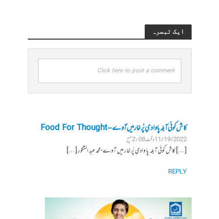
ایک تبصرہ
Click here to post a comment
کاش کوئی آبلہ پا وادیِ پُر خار میں آوے – Food For Thought
11/19/2022 وقت 2:08 صبح
[…] کاش کوئی آبلہ پا وادیِ پُر خار میں آوے-محمد عبد الشکور […]
REPLY