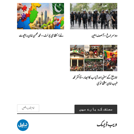
دوسرا رخ – آصف امین
​نئے انتظامی یونٹ – محمد محسن خان راجپوت
تاریخ کے سنن اور شباب کا ابھار – ڈاکٹر محمد
طیب خان سنگھانوی
تمام تحاریر دیکھیں
مصنف کے بارے میں
ویب ڈیسک