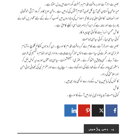
بصیرت، جرآت اور بر وقت اقدام ہر آفت کو راحت میں بدل سکتا ہے۔
میرا وطن پاکستان بھی آج کل خون آشام آفتوں کی زد میں ہے۔ وطنِ عزیز کا ہر گروہ “ ترقی، خوشحالی
اور انصاف” کا اپنی اپنی پسند کا حجرِ اسود اُس کی دیواروں میں نصب کرنے کے لئے تلواریں اُٹھائے
پھِر رہا ہے اور بضد ہے کہ ایسا کرنا صرف اُسی اکیلے کا حق ہے۔
کاش محسنِ انسانیت کا کوئی سچا پیروکار
کوئی سیاسی لیڈر، کوئی سیاسی جماعت
بصیرت، اور جُرآت سے کام لے کربروقت اقدام کا سوچے۔اِن گروہوں کو گالم گلوچ، دُشنام
طرازی اور نفرت کی سیاست سے واپس موڑ کر بات چیت،رواداری اور افہام و تفہیم کی طرف
لے آئے۔ کسی میثاق پر اکٹھا کر لے ۔ملٹری اسٹیبلشمنٹ، سیاسی جماعتوں اور عدلیہ کو مل جُل کر
دستوری چادر کے کونے تھامنے کی راہ دکھا دے۔ اپنے پیارے اور مکرم نبی کی سُجھائی ہوئی امن
اور سلامتی کی راہ۔
کانٹوں کی زبانیں پیاس کے مارے سُوکھی جا رہی ہیں۔
کاش
کوئی باہمت آبلہ پا وادیِ پُر خار میں آنے کا سوچے۔
یہ بھی پڑھیں