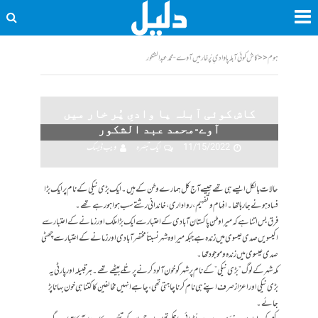
ہوم
<<
کاش کوئی آبلہ پا وادیِ پُر خار میں آوے-محمد عبد الشکور
کاش کوئی آبلہ پا وادیِ پُر خار میں
آوے-محمد عبد الشکور
11/15/2022
ایک تبصرہ
ویب ڈیسک
حالات بالکل ایسے ہی تھے جیسے آج کل ہمارے وطن کے ہیں۔ ایک بڑی نیکی کے نام پر ایک بڑا
فساد ہونے جا رہا تھا۔ افہام و تفہیم، رواداری، خاندانی رشتے سب ہوا ہو رہے تھے۔
فرق بس اتنا ہے کہ میرا وطن پاکستان آبادی کے اعتبار سے ایک بڑا ملک اور زمانے کے اعتبار سے
اکیسویں صدی عیسوی میں زندہ ہے جبکہ میرا وہ شہر نسبتاً مختصر آبادی اور زمانے کے اعتبار سے چھٹی
صدی عیسوی میں زندہ و موجود تھا۔
مکہ شہر کےلوگ ” بڑی نیکی” کے نام پر شہر کو خون آلود کرنے پر تُلے بیٹھے تھے۔ ہر قبیلہ اور پارٹی یہ
بڑی نیکی اوراعزاز صرف اپنے ہی نام کرنا چاہتی تھی، چاہے انہیں مخالفین کا کتنا ہی خون بہانا پڑ
جائے۔