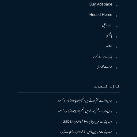
Buy Adspace
Herald Home
ادارہ دلیل
پالیسی
مقاصد
ہدایات برائے تحریر
ہمارے لکھاری
تازہ تبصرے
جہاں دائرے ختم ہوتے ہیں- نعیم اللہ باجوہ
از
طاہرہ مسعود
جہاں دائرے ختم ہوتے ہیں- نعیم اللہ باجوہ
از
طاہرہ مسعود
جب جذبات خبر بن جائیں – فاطمۃالزہرہ
از
Saba
جب جذبات خبر بن جائیں – فاطمۃالزہرہ
از
نایاب زہرہ