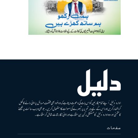
ادارہ ’دلیل‘ اپنے تمام قارئین کو اس بات کی دعوت دیتا ہے کہ وہ خود بھی مختلف مسائل پر اپنی رائے کا کھل
کر اظہار کریں اور اس کے لیے ہر تحریر پر تبصرے کی سہولت کا استعمال کریں۔ جو بھی ویب سائٹ پر لکھنے
کا متمنی ہو، وہ ادارہ ’دلیل‘ کا مستقل رکن بن سکتا ہے اور اپنی نگارشات شامل کرسکتا ہے۔
صفحات