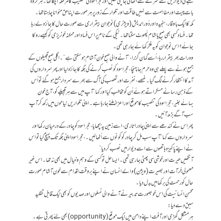
کعبے کی دیواریں نئے سرے سے اُٹھائی جا چکی تھیں اور حجر اسود کی تنصیب کا مرحلہ آچکا تھا۔ہر گروہ
بات چیت اور مفاہمت سے نہیں طاقت اور تلوار کے زور پر ہر صورت اپنا حق منوانا چاہتا تھا۔
مکہ کا ایک با وقار، سنجیدہ اور دُور اندیش (ویژنری ) نوجوان بیقراری سے صورت حال کا جائزہ لے رہا
تھا۔ فساد کسی بھی صبح یا شام پُھوٹ سکتا تھا۔ نیکی کے نام پر اس فساد اور ممکنہ خونریزی کو کیسے روکا
جائے؟ اس نوجوان کو یہ فکر کھائے جا رہی تھی۔
وہ رات بھر بیقرار رہا،اُسے گمان گزرا،” آنے والی صبح خون آشام ہو سکتی ہے”۔ اگلی صبح قبیلوں کے
جمع ہونے سے پہلے ہی وہ حرم جا پہنچا، حجر اسود کو نصب کرنے کی جگہ کا جائزہ لیا اور پھر سرداروں کی
آمد کا انتظار کرنے لگ گیا۔ غصے، نفرت اور تعصب کی آگ سے بھرےسردار جمع ہو گئے تو اُس
کے ذہن رسا نے مسکراتے ہوئے اُن کو مخاطب کیا اور کہا “ آپ میں سے ہر قبیلے کو، آج خون
بہائے بغیر ، حجر اسود کی تنصیب کا موقع اور اعزاز ملنے جا رہا ہے۔ اپنی تلواریں نیاموں میں رکھ کر آپ
سب آگے بڑھ آئیں۔
پھر اس نے کندھے سے اپنی چادر اتاری، اسے زمین پہ بچھایا، حجر اسود کو چادر کے درمیان رکھا اور
سرداروں سےکہا “آپ سب مل کر چادر کو کونوں سے اُٹھا لیں۔،حجر اسود اپنی جگہ تک پہنچ گیا تو اس
نے اپنے پاکیزہ ہاتھوں سے اسے دیوار میں نصب کر دیا”
آنکھیں حیرت اور خوشی سی پھٹی جا رہی تھی۔ ایسا حل تو کسی کے وہم و خیال میں بھی نہ تھا۔ اس غیر
معمولی جُرآت اوربصیرت (ویژن) والے انسان نے اپنے بر وقت اقدام سے خون آشام صورت
حال کو رحمت کی برکھا میں بدل دیا۔
محسنِ انسانیت کی اس خوبصورت تدبیر نے آنے والی نسلوں اور صدیوں کو بھی ایک قابل تقلید
سبق دے دیا:
ہر مشکل گھڑی اور آفت اپنے دامن میں ایک موقع (opportunity) بھی لئے پھِرتی ہے۔