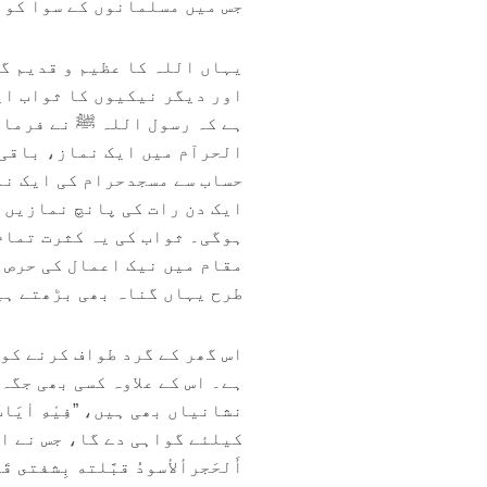
جس میں مسلمانوں کے سوا کوئ
یہاں اللہ کا عظیم و قدیم گ
اور دیگر نیکیوں کا ثواب ای
ہے کہ رسول اللہ ﷺ نے فرمایا، ”صَلَا
ہوگی۔ ثواب کی یہ کثرت تمام
مقام میں نیک اعمال کی حرص 
طرح یہاں گناہ بھی بڑھتے ہی
اس گھر کے گرد طواف کرنے کو
ہے۔ اس کے علاوہ کسی بھی جگہ
نشانیاں بھی ہیں، ”فِيْهِ اٰيَا
کیلئے گواہی دے گا، جس نے اس
أَلحَجرألأسودُ قبَّلته بِشفتى ق