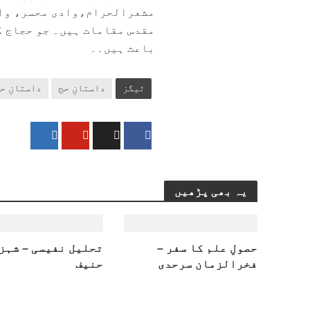
مشعرالحرام،وادی محسر، واد
مقدس مقامات ہیں۔ جو حجاج ک
باعث ہیں۔۔
ٹیگز
داستانِ حج
داستانِ حج 40
یہ بھی پڑھیں
حصولِ علم کا سفر –
تحلیل نفیسی – شہز
فخرالزمان سرحدی
حنیف