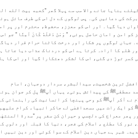
لئے بنایا جانے والا سب سے پہلا گھر ”کعبه بیت الله ال
برکت کی دعائیں کی۔ پس لوگوں کے دل اس کی طرف مائل ہوئ
اواں دیا گیا۔ اور اس کو معزز، محفوظ، محترم اور پر ام
امن و امان حاصل ہوئی، ” وَمَنْ دَخَلَهُ كَانَ اَمِنًا ” جو اس
۔ جہاں لوگوں پر شکار اور درخت کاٹنا حرام قرار دیاگ
ور ظلم کا ارادہ کرتا ہے اس کو دردناک عذاب دیا جاتا ہ
ی کمر توڑ دی گئی، اس کا لشکر دھتکارا گیا اور اس کا ہا
 افضل ترین شخصیت، سیدالبشر، سردار دوجہان، امام
د مصطفٰیﷺ کی پیدائش ہوئی، یہاں آپﷺ پل کر جوان ہوئے
م نے آکر آپﷺ کو وحی پہنچا کر انسانیت کی راہنمائی ک
کو ایک رات میں مسجداقصٰی لے جاکر انبیاء كرام عليهم
ر پھر معراج کی دلچسپ و حیران کن سفر پر ”سدرة المنتهٰى
نور کا مطلع ، اسلام کی فجر، دنیا کا قبلہ اور دلوں کا
یدہ شہر ہے جہاں دین اسلام کے سوا کوئی اور دین نہیں ا