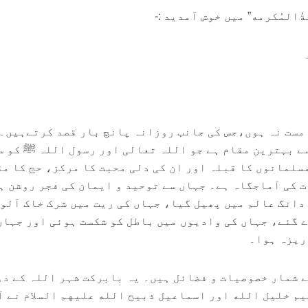
المُكرمه” میں خوش آمدید :-
 مست نہ ہوں،جس کی جانب روزانہ پانچ بار قصد کرتےہیں۔
ے بہترین مقام ہے جو اللہ تعالی اور رسول اللہ ﷺ کو س
سلمانوں کا قبلہ اور ان کی دلی محبت کا مرکز، حج کا م
ت کی آماجگاہ ہے۔ جہاں سے توحید و ایمان کی فجر روشن ہ
 دانگ عالم میں پھیل گیا، جہاں کی ریت میں شرک خاک آلو
ے گئے، جہاں کی وادیوں میں باطل کو شکست ہوئی اور جہاں
ریزہ ہوا۔
ے شمار خصوصیات و فضائل ہیں۔ یہ بابرکت شہر اللہ کے دو
م خليل الله اور اسماعیل ذبيح الله علیهم السلام نے آ