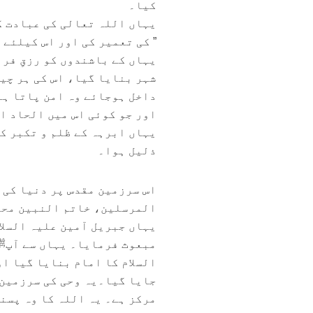
کیا۔
یہاں اللہ تعالی کی عبادت کی
” کی تعمیر کی اور اس کیلئے 
یہاں کے باشندوں کو رزقِ فر
شہر بنایا گیا، اس کی ہر چیز کو 
داخل ہوجائے وہ امن پاتا ہے
اور جو کوئی اس میں الحاد ا
یہاں ابرہہ کے ظلم و تکبر ک
ذلیل ہوا۔
اس سرزمین مقدس پر دنیا کی
المرسلین، خاتم النبین محم
یہاں جبریل آمین علیہ السلا
مبعوث فرمایا۔ یہاں سے آپﷺ 
السلام کا امام بنایا گیا او
جایا گیا۔یہ وحی کی سرزمین، 
مرکز ہے۔ یہ اللہ کا وہ پسند