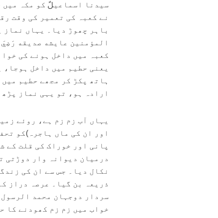
سیدنا اسماعیلؑ کو مکہ میں 
نے کعبہ کی تعمیر کی وقت رقم
باہر چھوڑ دیا۔ یہاں نماز پ
المؤمنين عايشه صديقه رَضِيَ ا
کعبہ میں داخل ہونے کی خواہش کی ت
یعنی حطیم میں داخل ہوجا، ی
ہاتھ پکڑ کر مجھے حطیم میں 
ارادہ ہو، تو یہی نماز پڑھ لو ک
یہاں آب زم زم ہے، روئے زمین
اور ان کی ماں ہاجرہ)کو تحفے
پانی اور خوراک کی قلت کے شک
درمیان دیوانہ وار دوڑتی تو
نکال دیا۔ جس سے ان کی زندگ
ذریعہ بن گیا۔ عرصہ دراز کے
سردار دوجہان محمد الرسول 
خواب میں زم زم کھودنے کا ح