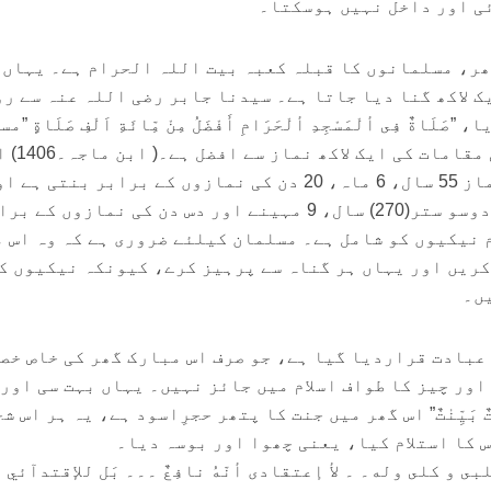
ی اور داخل نہیں ہوسکتا۔
ھر، مسلمانوں کا قبلہ کعبہ بیت اللہ الحرام ہے۔ یہاں 
ک لاکھ گنا دیا جاتا ہے۔ سیدنا جابر رضی اللہ عنہ سے ر
ةٌ فِى ألْمَسْجِدِ ألْحَرَامِ أَفْضَلُ مِنْ مِّائَةِ اَلْفِ صَلَاةٍ ”م
الحرآم میں ایک نماز، باقی مقامات کی ایک ل
حساب سے مسجدحرام کی ایک نماز 55 سال، 6 ماہ، 20 دن کی نمازوں کے برابر بنتی ہے
ایک دن رات کی پانچ نمازیں دوسو ستر(270) سال، 9 مہینے اور دس دن کی نمازوں کے 
 نیکیوں کو شامل ہے۔ مسلمان کیلئے ضروری ہے کہ وہ اس 
کریں اور یہاں ہر گناہ سے پرہیز کرے، کیونکہ نیکیوں ک
ں۔
 عبادت قراردیا گیا ہے، جو صرف اس مبارک گھر کی خاص خص
 اور چیز کا طواف اسلام میں جائز نہیں۔ یہاں بہت سی اور
تٌ بَيِّنٰتٌ” اس گھر میں جنت کا پتھر حجرِاسود ہے، یہ ہر اس ش
 کا استلام کیا، یعنی چھوا اور بوسہ دیا۔
َلبى و كلى وله۔ ۔ لأ إعتقادى أنّهُ نافِعٌ ۔۔۔ بَل للإقتدآئي