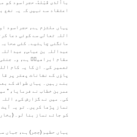
باألذى قَبّلهُ. حجراسود کو 
اعتقاد سے نہیں کہ یہ نفع ب
یہاں ملتزم ہے، حجراسود اور
اللہ تعالی سے کوئی دعا کرت
مانگنی چاہئیے۔ کئی صحابہ ک
عبداللہ بن عباس، عبداللہ ب
مقام ابراھیمؑ ہے، وہ جنتی 
تعمیر کی۔ ان کا یہ کام اللہ
پاؤں کے نشانات پھتر پر قائ
بنے رہیں۔ یہاں طواف کے بعد 
عمربن خطاب نے فرمایا، ” میں 
کی۔ میں نے گزارش کی، اللہ 
نماز پڑھا کریں۔ تو یہ آیت نازل ہو
کو جائے نماز بنا لو۔ (بخاری 02
یہاں حطیم (حِجر) ہے، جہاں س