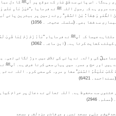
رہےگا۔ اس پانی سے شَقِّ صَدْر کے موقع پر آپﷺ کا دل مبا
مروی ہے کہ رسول اللہ ﷺ نے فرمایا ،“خَيْرُ مَآءٍ عَلٰى وَجْ
امٌ مِنَ الطُّعْمِ وَ شِفَآءٌ مِّنَ السُّقْمِ” روئے زمین پر بہترین پانی آ
اری سے شفا بھی۔ (سلسلہ صحیحہ ۔ 1056)
ہے جیسا کہ آپﷺ نے فرمایا، ”مَآءُ زَمْ زَمْ لِمَا شُرِبَ لَهٗ
یلئے کفایت کرتا ہے۔ (ابن ماجہ۔ 3062)
ماعیلؑ کی والدہ نے پانی کی تلاش میں دوڑ لگائی تھی۔ یہ
ے ہیں اور حج و عمرہ میں یہاں سعی کرنا فرض ہے۔ آپﷺ نے
َدْ كَتَبَ عَلَيْكُمُ السَّعْىَ” صفا و مروہ کی سعی کرو۔ اللہ نے تم 
داحمد۔ 6/421)
 فتنوں سے محفوظ ہے۔ اللہ تعالی نے دجال پر حرام کیاہ
لم۔ 2946)
دخَیف، منٰی، مسجد نمرہ، عرفات، مزدلفہ، مسجد