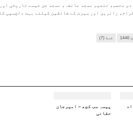
ی محصب، تنعیم مسجد عائشہ، مسجد جن جیسے تاریخی اور
رام، زائرین اور سیرت کے شائقین کیلئے بہت دلچسپی کا
14
قسط (7)
اد
پیسہ سب کچھ – امیرجان
حقانی