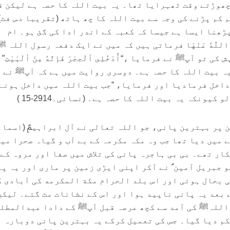
چھوڑتے وقت ٹھہرایا تھا۔ یہ بیت اللہ کا حصہ ہے لیکن ق
 کم پڑنے کی وجہ سے بیت اللہ کا چھ ہاتھ (تقریبا دس فٹ)
ڑھنا ایسا ہے جیسا کہ کعبہ کے اندر ادا کی گئ ہو۔ ام
للّٰهُ عَنْهَا فرماتی ہیں کہ میں نے ایک دفعہ رسول اللہ ﷺ
و آپﷺ نے فرمایا ،“أُدْخُلِى ألْحِجْرَ فَإنَّهُ مِنَ ألْبَيْتِ”
ہ بیت اللہ کا حصہ ہے۔ دوسری روایت میں ہے کہ آپﷺ نے 
داخل فرمادیا اور فرمایا، ”جب بیت اللہ میں داخل ہونے
یونکہ یہ بیت اللہ کا حصہ ہے۔ (نسائی۔2914-15 )
 پر بہترین پانی، جو اللہ تعالی نے آل ابراہیمؑ (اسماع
 میں دیا تھا جب وہ مکہ مکرمہ کے بے آب و گیاہ صحرا می
ار تھے۔ بی بی ہاجرہ پانی کی تلاش میں صفا اور مروہ کے
 جبریل آمین ؑ نے آکر اپنی ایڑی زمین پر ماری اور یہ پ
ی بحال ہوئی اور اس بلد الحرام مکة المکرمه کی آبادی ک
 بعد یہ پانی ناپید ہوا اور اس کے نشانات مٹ گئے۔ لیکن
اللہﷺ کی آمد سے کچھ عرصہ قبل آپﷺ کے دادا عبدالمطلب
کم دیا گیا۔ جس کی تعمیل کرکے یہ بہترین پانی دوبارہ 