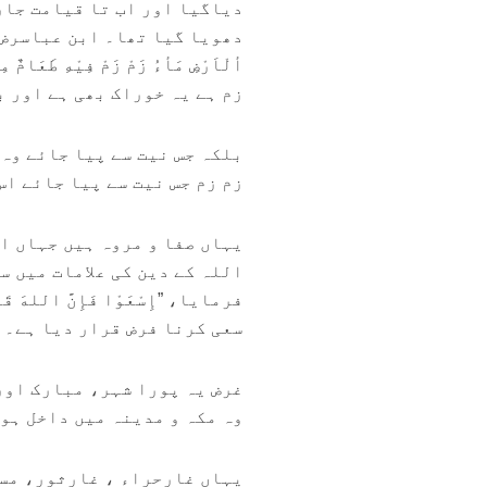
دیاگیا اور اب تا قیامت جاری 
دھویا گیا تھا۔ ابن عباسرض سے 
ألْاَرْضِ مَأءُ زَمْ زَمْ فِيْهِ طَعَ
زم ہے یہ خوراک بھی ہے اور بیم
بلکہ جس نیت سے پیا جائے وہ ملتا
زم زم جس نیت سے پیا جائے اس ک
یہاں صفا و مروہ ہیں جہاں اس
اللہ کے دین کی علامات میں س
فرمایا، ”إِسْعَوْا فَإِنَّ اللهَ ق
سعی کرنا فرض قرار دیا ہے۔ (مسن
غرض یہ پورا شہر، مبارک اور
وہ مکہ و مدینہ میں داخل ہو۔ (مس
یہاں غارحراء ، غارثور، مسج