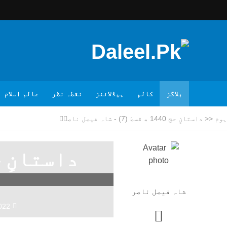
بلاگز
کالم
ہیڈلائنز
نقطہ نظر
عالم اسلام
ہوم
<<
داستانِ حج 1440 ھ قسط (7) - شاہ فیصل ناصرؔ
شاہ فیصل ناصر
022