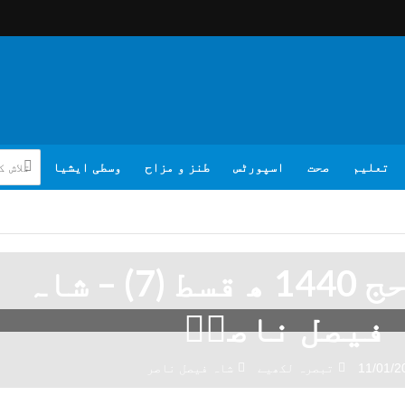
تعلیم
صحت
اسپورٹس
طنز و مزاح
وسطی ایشیا
داستانِ حج 1440 ھ قسط (7) – شاہ
فیصل ناصرؔ
11/01/2
تبصرہ لکھیے
شاہ فیصل ناصر