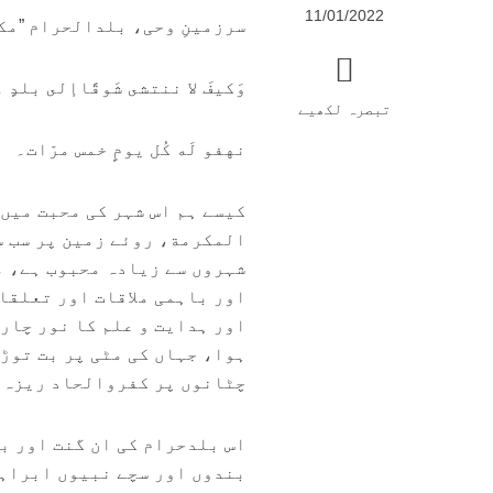
11/01/2022
سرزمینِ وحی، بلدالحرام ”مكةُ
وَكيفَ لا ننتشى شَوقًاإلى بلدٍ ۔
تبصرہ لکھیے
نهفو لَه كُل يومٍ خمس مرّات۔
کیسے ہم اس شہر کی محبت میں
المكرمة، روئے زمین پر سب س
شہروں سے زیادہ محبوب ہے، م
اور باہمی ملاقات اور تعلقا
اور ہدایت و علم کا نور چار
ہوا، جہاں کی مٹی پر بت توڑ
چٹانوں پر کفروالحاد ریزہ 
اس بلدحرام کی ان گنت اور ب
بندوں اور سچے نبیوں ابراہی