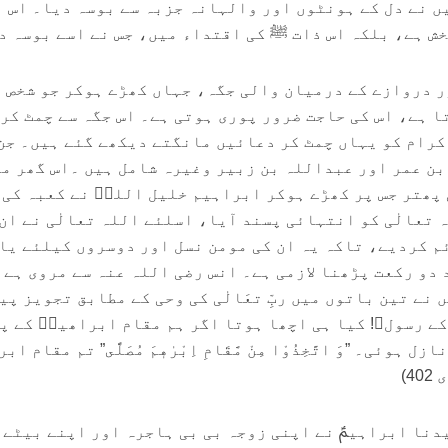
میں نے دل کے ہونٹوں اور والہانہ جزبہ سے بوسہ دیا۔ اس
خش ہے، بلکہ اس ذات ﷺ کی اقتداء میں، جس نے اسے بوسہ د
 دروازے کے درمیان والی جگہ، جہاں کھڑے ہوکر جو شخص 
ا ہے، اس کی حاجت ضرور پوری ہوتی ہے۔ اس جگہ سے چمٹ کر 
رام کو یہاں چمٹ کر دعائیں مانگتے دیکھے گئے ہیں۔ جن
ن عمر اور عبداللہ بن زبیر وغیرہ شامل ہیں ۔اس گھر م
پھتر جس پر کھڑے ہوکر ابراہیم خلیل اللہؑ نے کعبہ کی
 تعالٰی کو انتہائی پسند آیا، اسلئے اللہ تعالٰی نے ان
م کردیے، تاکہ یہ ان کی مومن نسل اور دوسروں کیلئے یا
دو رکعت پڑھنا لازمی ہے۔ انس رضی اللہ عنہ سے مروی ہے 
نے تین باتوں میں ربِّ تعَالٰی کی وحی کے مطابق تجویز پی
کے رسولﷺ! کیا ہی اچھا ہوتا اگر ہم مقام ابراھیمؑ کے پ
ئی۔ ”وَ اتَّخِذُوْا مِنْ مَّقَامِ اِبْرٰهٖمَ مُصَلًّى” تم مقام ا
4)
یدنا ابراہیمؑ نے اپنی زوجہ بی بی ہاجرہ اور اپنے بیٹے