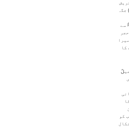
ریش
 جگہ
 سے
 حجر
ميرا
 کا
یلؑ
ں
انی
ا
 کو
نکال