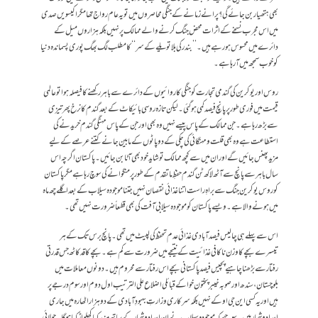
بھی ہتھیار بن جائے گی ؟ پرانے زمانے کے جنگی محاصروں میں تو یہ عام رواج تھا مگر اکیسویں صدی
میں اس مجرب نسخے کے اثرات محض جنگ کرنے والے ممالک پر نہیں بلکہ ہزاروں میل کے
دائرے میں محسوس ہو رہے ہیں۔ ’’بندر کی بلا تویلے کے سر ‘‘کا مطلب لگ بھگ پوری پسماندہ دنیا
کو خوب سمجھ میں آ رہا ہے۔
روس اور یوکرین کی گندمی تجارت کو جنگی کاروائیوں کے دائرے سے باہر رکھنے کا فیصلہ ہوا تو عالمی
قیمت میں فوری طور پر پانچ فیصد کمی ہو گئی۔ لیکن تازہ روسی بائیکاٹ کے بعد گندم کا نرخ پھر تیزی
سے بڑھ رہا ہے۔ جن ممالک کے پاس پیسے نہیں وہ بھی اور جن کے پاس مہنگی گندم خریدنے کی
استطاعت ہے وہ بھی قلت و مہنگائی کی چکی کے دو پاٹوں کے مابین جانے کتنے عرصے کے لیے
مزید پھنس جائیں گے اور ان میں سے کچھ ممالک تو شاید خود بھی آٹا بن جائیں۔ پاکستان اگرچہ اس
سال باہر سے پانچ سے آٹھ لاکھ ٹن گندم حفظِ ماتقدم کے طور پر منگوانے کی سوچ رہا ہے مگر پاکستان
کو روس یوکرین جنگ سے براہِ راست اتنا غذائی نقصان نہیں جتنا موجودہ سیلاب کے بعد اگلے چھ ماہ
میں ہونے والا ہے۔ویسے پاکستان کو موجودہ سیلابی آفت کی بھی قطعاً ضرورت نہیں تھی۔
اس سے پہلے ہی چالیس فیصد آبادی غذائی عدم تحفظ کی لپیٹ میں تھی۔پانچ برس تک کے ہر
تیسرے بچے کا وزن ناکافی غذائیت کے نتیجے میں ضرورت سے کم ہے۔ بچے کا قد کاٹھ جس قدرتی
رفتار سے بڑھنا چاہیے پچیس فیصد پاکستانی بچے اس رفتار سے محروم ہیں۔ دونوں معاملات میں
بلوچستان ، سندھ اور صوبہ خیبر پختون خوا کے قبائلی اضلاع علی الترتیب اول دوم اور سوم درجے پر
ہیں اور یہ کسی این جی او کے نہیں بلکہ سرکاری وزارتِ بہبودِ آبادی کے دو ہزار اٹھارہ میں جاری
اعداد و شمار ہیں۔ سوچیے کہ موجودہ سیلاب نے ان اعداد و شمار کے ساتھ مزید کیا کھلواڑ کیا ہوگا۔ جولائی