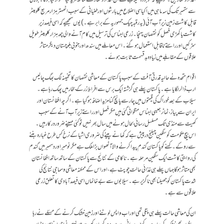
سے ستمبر تک کی سہ ماہی میں اکیاسی اضلاع میں بارشوں اور طغیانی کے سبب اٹھہتر ہزار مربع کلومیٹر
قابلِ کاشت زمین زیرِ آب آئی (یہ رقبہ چیک جمہوریہ کے برابر ہے ۔) یوں سمجھیے کہ اسی فیصد زیرِ
کاشت یا کھڑی فصل کو نقصان پہنچا۔زرعی اجناس کی ترسیل میں کام آنے والی چھ ہزار کلومیٹر طویل
سڑکیں اور راستے ناقابلِ استعمال ہو گئے۔ اس معاملے میں سندھ اور جنوبی بلوچستان دیگر متاثر
علاقوں کے مقابلے میں زیادہ بدقسمت ثابت ہوئے۔
اقوامِ متحدہ نے حالیہ قدرتی آفت کے سبب پاکستان کے معاشی نقصان کا تخمینہ لگ بھگ چالیس
ارب ڈالر لگایا ہے۔پاکستان پہلے ہی گزشتہ ایک برس سے افراطِ زر کے بخار میں پھک رہا ہے۔
سیلاب کے بعد خوراک کی قیمتوں میں چار سے پانچ گنا مزید اضافہ ہو گیا ہے۔ اگرچہ افغانستان اور
ایران سے پیاز ، ٹماٹر جیسی اجناس منگوائی گئی ہیں مگر فصل اور راستے زیرِ آب آنے کے سبب
کھیت سے منڈی تک مسلسل رسائی بحال ہونے میں سال بھر نہیں تو کئی مہینے ضرور درکار ہیں۔
اس بیچ حکومت کو سنگین چیلنج درپیش ہے کہ کھانے پینے کی ضروری اشیا کے نرخ کس طرح غبارہ بننے
سے روکے۔ کہنے کو پاکستان گندم پیدا کرنے والا آٹھواں بڑا ملک ہے مگر نومبر اور دسمبر میں گندم
کی روایتی کاشت ایک سنگین مرحلہ ہے۔ناکامی کے نتائج سے پاکستان کے ساتھ ساتھ افغانستان
بھی متاثر ہو گا جہاں پہلے ہی غذائی حالت چوپٹ ہے، اور اس کے ممکنہ معاشی و سماجی نتائج کی
شدت پاکستان کو جھیلنا بھی ناگزیر ہے۔ سیلابوں سے بے خانماں اسی فیصد آبادی کا تعلق زرعی
علاقوں سے ہے۔
ان کی معاشی حالت پہلے ہی پتلی تھی اور اب واپس لوٹنے اور زمین خشک کرنے کے مسئلے نے رہا