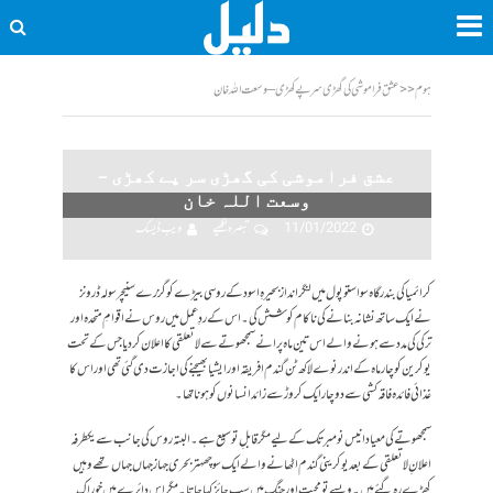
ہوم
<<
عشق فراموشی کی گھڑی سر پے کھڑی – وسعت اللہ خان
عشق فراموشی کی گھڑی سر پے کھڑی –
وسعت اللہ خان
11/01/2022
تبصرہ لکھیے
ویب ڈیسک
کرائمیا کی بندرگاہ سواستوپول میں لنگر انداز بحیرہِ اسود کے روسی بیڑے کو گزرے سنیچر سولہ ڈرونز
نے ایک ساتھ نشانہ بنانے کی ناکام کوشش کی۔ اس کے ردِعمل میں روس نے اقوامِ متحدہ اور
ترکی کی مدد سے ہونے والے اس تین ماہ پرانے سمجھوتے سے لاتعلقی کا اعلان کردیا جس کے تحت
یوکرین کو چار ماہ کے اندر نوے لاکھ ٹن گندم افریقہ اور ایشیا بھیجنے کی اجازت دی گئی تھی اور اس کا
غذائی فائدہ فاقہ کشی سے دوچار ایک کروڑ سے زائد انسانوں کو ہونا تھا۔
سمجھوتے کی معیاد انیس نومبر تک کے لیے مگر قابلِ توسیع ہے۔البتہ روس کی جانب سے یکطرفہ
اعلانِ لاتعلقی کے بعد یوکرینی گندم اٹھانے والے ایک سو چھہتر بحری جہاز جہاں جہاں تھے وہیں
کھڑے رہ گئے ہیں۔ ویسے تو محبت اور جنگ میں سب جائز کہا جاتا۔ مگر اس دائرے میں خوراک