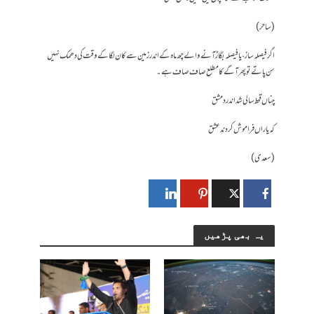
( ساحر )
اگر فیصلہ ساز، یا فیصلہ بگاڑ آنے والے چھ ماہ کے اندر زمین سے کان لگا کے وقت کی دھمک نہیں
سن پاتے تو پھر آگے کا مطلع صاف صاف ہے۔
چناں قحط سالی شد اندر دمشق
کہ یاراں فراموش کردند عشق
( سعدی )
یہ بھی پڑھیں