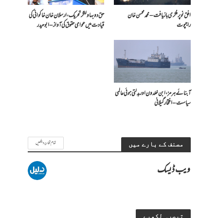
افق نو پر فکری بازیافت – محمد محسن خان
حق دو بہاولنگر تحریک، ارسلان خان خاکوانی کی
راجپوت
قیادت میں عوامی حقوق کی آواز – ابو حیدر
آبنائے ہرمز، ابن خلدون اور بدلتی ہوئی عالمی
سیاست – افتخار گیلانی
تمام تحاریر دیکھیں
مصنف کے بارے میں
ویب ڈیسک
تبصرہ لکھیے