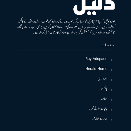
ادارہ ’دلیل‘ اپنے تمام قارئین کو اس بات کی دعوت دیتا ہے کہ وہ خود بھی مختلف مسائل پر اپنی رائے کا کھل
کر اظہار کریں اور اس کے لیے ہر تحریر پر تبصرے کی سہولت کا استعمال کریں۔ جو بھی ویب سائٹ پر لکھنے
کا متمنی ہو، وہ ادارہ ’دلیل‘ کا مستقل رکن بن سکتا ہے اور اپنی نگارشات شامل کرسکتا ہے۔
صفحات
Buy Adspace
Herald Home
ادارہ دلیل
پالیسی
مقاصد
ہدایات برائے تحریر
ہمارے لکھاری