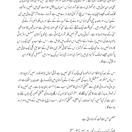
سہا خون بھی خشک کر دیا ہے۔ کھڑے پانی سے صرف گھر اور کھیت ہی نہیں نواحی اجناسی منڈیاں
بھی ویران ہوئی ہیں، جو تھوڑی بہت نقد آور اجناس، سبزیاں یا پھل سلامت بھی ہیں انھیں بروقت
گاہک تک کیسے پہنچایا جائے ؟ اس بیچ اگر کوئی طبقہ مزے میں ہے تو ہمارے وہ آڑھتی بھائی ہیں جن
کے پاس نہ صرف یہ بچی کچھی اجناس اونے پونے خریدنے کے لیے سرمایہ بلکہ ذخیرہ کرنے کی
سہولتیں بھی میسر ہیں۔ گویا قلت ایک طبقے کے لیے مٹی کو بھی سونا بنا دیتی ہے اور باقیوں کا سونا بھی
مٹی کے بھاؤ ہو جاتا ہے۔ کہانی یہاں ختم نہیں بلکہ شروع ہوتی ہے۔ چونکہ پاکستان مسلسل ابتر ہوتی
ماحولیات کی راہ میں پڑنے والے اولین دس ممالک میں شامل ہے۔ اس لیے اب یہ کسی ایک برس
کا رونا نہیں رہا۔ عالمی بینک کے گزشتہ برس کے آفاتی کنٹری پروفائل کے مطابق اگلی ایک دہائی میں
پاکستان جیسے ممالک کو آبادی میں بڑھوتری اور زرعی اجناس کی پیداوار میں مسلسل کمی کا بحران
درپیش رہے گا۔
اس کے بعد کیا ہو گا؟ اندازہ خود عالمی بینک کو بھی نہیں یا ہے تو فی الحال بوجوہ ظاہر نہیں کرنا چاہتا۔
اس پس منظر اور مستبقل قریب کی تصویر کے ہوتے پاکستان میں لانگ مارچ ، جلد یا بدیر انتخابات اور
بیرونی و اندرونی غلامی سے حقیقی آزادی کا حصول سب سے بڑا مسئلہ بتایا جا رہا ہے۔میں نہیں جانتا
کہ خود فریب ترجیحات کا نتیجہ کیا نکلے گا۔مگر اتنا جانتا ہوں کہ اگلے چند ماہ کی حقیقی تصویر کچھ یوں بننے جا
رہی ہے کہ کیا آئین ، کیا انصاف، کیا جعلی و حقیقی آزادی۔سب راج پاٹ یہیں کے یہیں دھرا رھ
جائے گا۔
مفلسی حسِ لطافت کو مٹا دیتی ہے
بھوک آداب کے سانچوں میں نہیں ڈھل سکتی